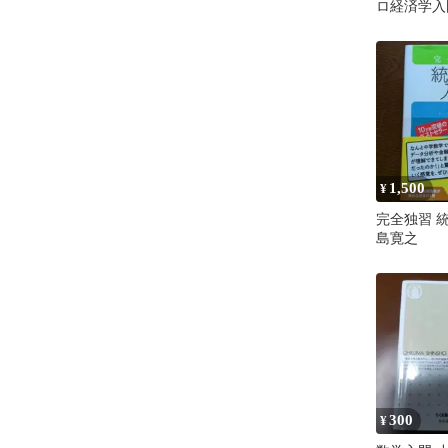
ロ経済学入
1,500
¥
完全独習 
島寛之
300
¥