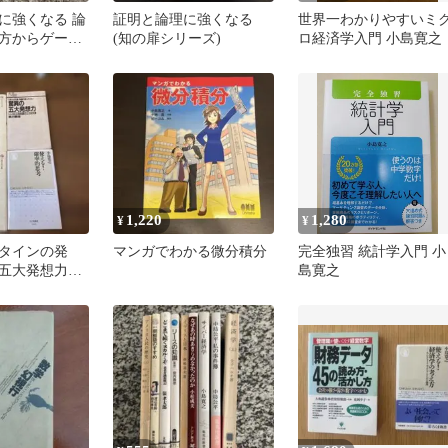
に強くなる 論
証明と論理に強くなる
世界一わかりやすいミ
方からゲーデ
(知の扉シリーズ)
ロ経済学入門 小島寛之
で
1,220
1,280
¥
¥
タインの発
マンガでわかる微分積分
完全独習 統計学入門 小
五大発想力、
島寛之
門、使える確
４点