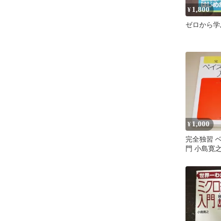
1,800
¥
ゼロから学
1,000
¥
完全独習 
門 小島寛
社 中古書