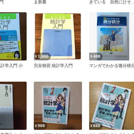
門
ま新書
きている 自然にひそ
平方数の不思議 (ブルー
バックス)
1,080
400
¥
¥
統計学入門 小
完全独習 統計学入門
マンガでわかる微分積
900
880
¥
¥