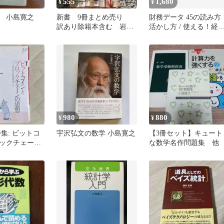
555
1,680
¥
¥
 小島寛之
新書 9冊まとめ売り
財務データ 45の読み方
訳あり除籍本含む 岩波
活かし方 / 使える！経
新書 講談社現代新書
学の考え方 2冊セット
文春新書
980
880
¥
¥
集: ビットコ
宇沢弘文の数学 小島寛之
【3冊セット】キュート
ックチェーン
な数学名作問題集 他
心なき社会の