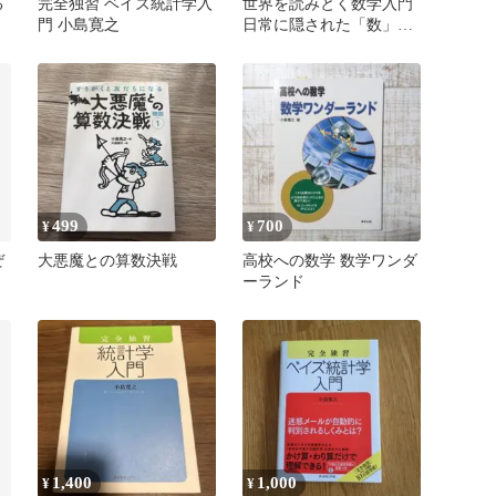
る
完全独習 ベイズ統計学入
世界を読みとく数学入門
門 小島寛之
日常に隠された「数」を
めぐる冒険
499
700
¥
¥
ぜ
大悪魔との算数決戦
高校への数学 数学ワンダ
ーランド
1,400
1,000
¥
¥