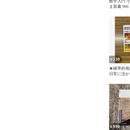
数学入門 
ま新書 966
330
¥
★確率的発想
日常に活か
990
¥