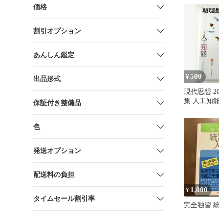
価格
割引オプション
あんしん鑑定
500
¥
出品形式
現代思想 20
集 人工知
保証付き整備品
色
発送オプション
配送料の負担
1,000
¥
タイムセール割引率
完全独習 