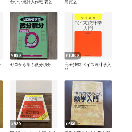
む
わいい統計大作戦 表とグ
島寛之
ラフで世界を知ろう!絵
本 確率統計
890
1,000
¥
¥
分
ゼロから学ぶ微分積分
完全独習 ベイズ統計学入
門
980
666
¥
¥