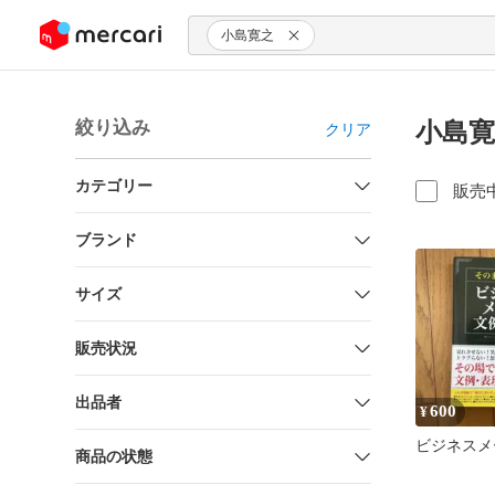
ンツにスキップ
小島寛之
絞り込み
小島寛
クリア
カテゴリー
販売
ブランド
サイズ
販売状況
出品者
600
¥
ビジネスメ
商品の状態