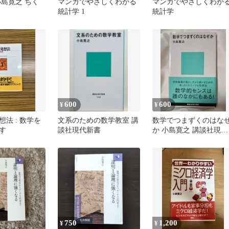
小島寛之 ちく
マンガでやさしくわかる
マンガでやさしくわか
統計学 1
統計学
600
600
¥
¥
法 : 数学を
文系のための数学教室 講
数学でつまずくのはな
す
談社現代新書
か 小島寛之 講談社現代
新書
750
1,200
¥
¥