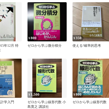
800
350
¥
¥
15年12月 特
ゼロから学ぶ微分積分
使える!確率的思考
能
1,500
800
¥
¥
統計学入門
ゼロから学ぶ線形代数 小
ゼロから学ぶ線形代数
島寛之 講談社