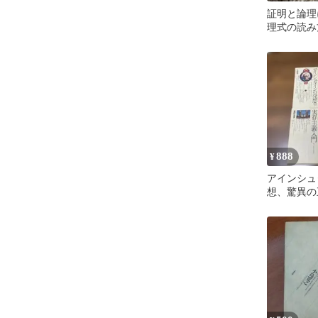
証明と論理
理式の読み
ルの門前ま
888
¥
アインシュ
想、驚異の
実存主義入
率的思考の