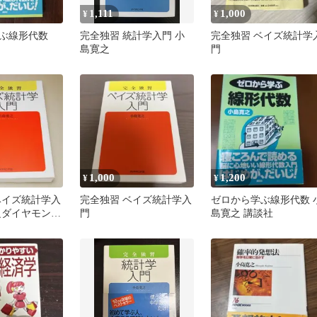
1,111
1,000
¥
¥
ぶ線形代数
完全独習 統計学入門 小
完全独習 ベイズ統計学
島寛之
門
1,000
1,200
¥
¥
ベイズ統計学入
完全独習 ベイズ統計学入
ゼロから学ぶ線形代数 
之ダイヤモンド
門
島寛之 講談社
籍