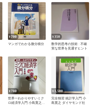
700
350
¥
¥
マンガでわかる微分積分
数学的思考の技術 : 不確
実な世界を見通すヒント
700
1,500
¥
¥
世界一わかりやすいミク
完全独習 統計学入門 小
ロ経済学入門 小島寛之
島寛之 ダイヤモンド社