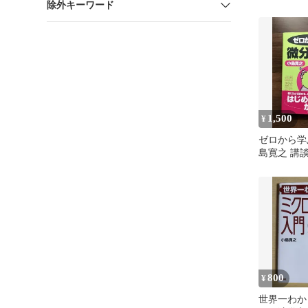
除外キーワード
1,500
¥
ゼロから学
島寛之 講
800
¥
世界一わか