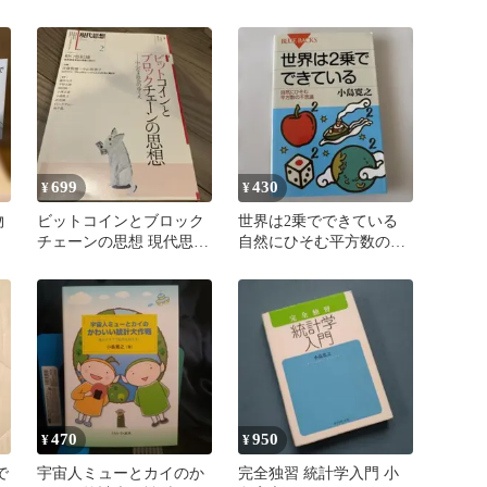
講談社
699
430
¥
¥
物
ビットコインとブロック
世界は2乗でできている
ト
チェーンの思想 現代思想
自然にひそむ平方数の不
vol.45 野口悠紀雄
思議
470
950
¥
¥
で
宇宙人ミューとカイのか
完全独習 統計学入門 小