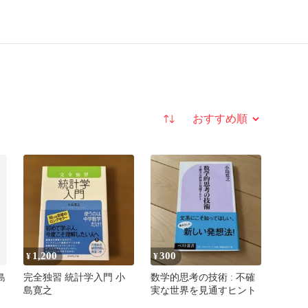
並び替え
1,200
300
¥
¥
島
完全独習 統計学入門 小
数学的思考の技術 : 不確
島寛之
実な世界を見通すヒント