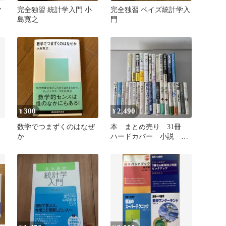
ク
完全独習 統計学入門 小
完全独習 ベイズ統計学入
島寛之
門
300
2,490
¥
¥
数学でつまずくのはなぜ
本 まとめ売り 31冊
か
ハードカバー 小説 大
量 多種 希少 文学