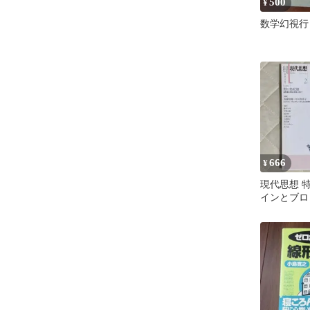
500
¥
数学幻視行
666
¥
現代思想 特
インとブロ
の思想ー中
ゆくえ