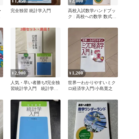
1,450
2,000
¥
¥
・
完全独習 統計学入門
高校入試数学ハンドブッ
済
ク : 高校への数学 数式
編 他4冊セット
2,900
1,200
¥
¥
人気・早い者勝ち❗️完全独
世界一わかりやすいミク
習統計学入門 統計学が
ロ経済学入門/小島寛之
最強の学問である 数学
教室