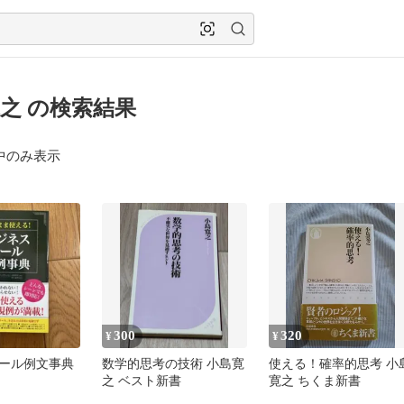
之 の検索結果
中のみ表示
300
320
¥
¥
ール例文事典
数学的思考の技術 小島寛
使える！確率的思考 小
之 ベスト新書
寛之 ちくま新書