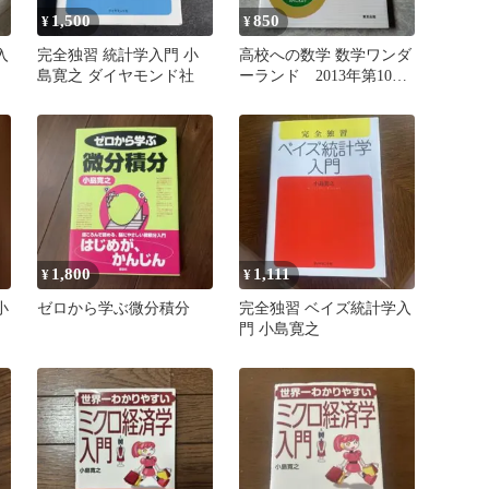
1,500
850
¥
¥
入
完全独習 統計学入門 小
高校への数学 数学ワンダ
島寛之 ダイヤモンド社
ーランド 2013年第10刷
発行 東京出 小島寛之
1,800
1,111
¥
¥
小
ゼロから学ぶ微分積分
完全独習 ベイズ統計学入
門 小島寛之