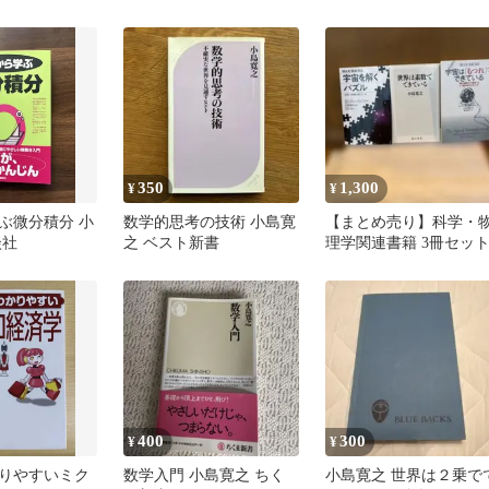
350
1,300
¥
¥
ぶ微分積分 小
数学的思考の技術 小島寛
【まとめ売り】科学・
談社
之 ベスト新書
理学関連書籍 3冊セッ
400
300
¥
¥
りやすいミク
数学入門 小島寛之 ちく
小島寛之 世界は２乗で