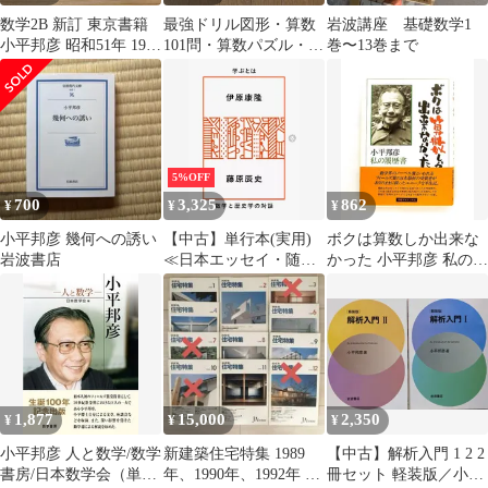
数学2B 新訂 東京書籍
最強ドリル図形・算数
岩波講座 基礎数学1
小平邦彦 昭和51年 1976
101問・算数パズル・ボ
巻〜13巻まで
年 微分法 行列
クは算数しか出来なか
ったの4冊セット
5%OFF
700
3,325
862
¥
¥
¥
小平邦彦 幾何への誘い
【中古】単行本(実用)
ボクは算数しか出来な
岩波書店
≪日本エッセイ・随筆
かった 小平邦彦 私の履
≫ 学ぶとは 数学と歴史
歴書 小平 邦彦 日経サ
学の対話 / 伊原康隆 /
イエンス
藤原辰史
1,877
15,000
2,350
¥
¥
¥
小平邦彦 人と数学/数学
新建築住宅特集 1989
【中古】解析入門 1 2 2
書房/日本数学会（単行
年、1990年、1992年 、
冊セット 軽装版／小平