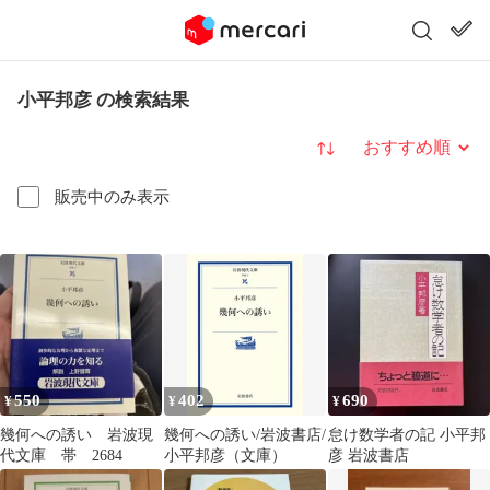
小平邦彦 の検索結果
並び替え
販売中のみ表示
550
402
690
¥
¥
¥
幾何への誘い 岩波現
幾何への誘い/岩波書店/
怠け数学者の記 小平邦
代文庫 帯 2684
小平邦彦（文庫）
彦 岩波書店