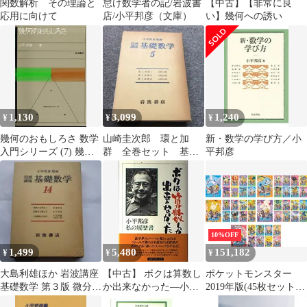
関数解析 その理論と
怠け数学者の記/岩波書
【中古】【非常に良
応用に向けて
店/小平邦彦（文庫）
い】幾何への誘い
1,130
3,099
1,240
¥
¥
¥
幾何のおもしろさ 数学
山崎圭次郎 環と加
新・数学の学び方／小
入門シリーズ (7) 幾何
群 全巻セット 基礎
平邦彦
のおもしろさ
数学 小平邦彦 監修 岩
波書店
10%OFF
1,499
5,480
151,182
¥
¥
¥
大島利雄ほか 岩波講座
【中古】 ボクは算数し
ポケットモンスター
基礎数学 第３版 微分方
か出来なかった—小平
2019年版(45枚セット)
程式 小平邦彦 岩波書店
邦彦・私の履歴書
第1話～第136話 最終