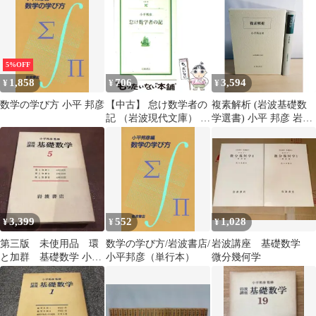
【全巻セット アニメ 中
古 DVD】ケース無:: レ
ンタル落ち
5%OFF
1,858
706
3,594
¥
¥
¥
数学の学び方 小平 邦彦
【中古】 怠け数学者の
複素解析 (岩波基礎数
記 （岩波現代文庫） /
学選書) 小平 邦彦 岩波
小平 邦彦 / 岩波書店
書店
3,399
552
1,028
¥
¥
¥
第三版 未使用品 環
数学の学び方/岩波書店/
岩波講座 基礎数学
と加群 基礎数学 小平
小平邦彦（単行本）
微分幾何学
邦彦監修 岩波書店 岩
波講座基礎数学