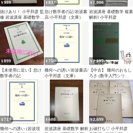
999
837
1,000
¥
¥
¥
抜けあり！ 小平邦彦 監
怠け数学者の記/岩波書
岩波講座 基礎数学 複素
修 岩波講座 基礎数学
店/小平邦彦（文庫）
解析I 小平邦彦
月報のみ 第２次刊行
899
750
1,197
¥
¥
¥
【未使用に近い】怠け
幾何への誘い/岩波書店/
【中古】 幾何のおもし
数学者の記
小平邦彦（文庫）
ろさ (数学入門シリー
ズ 7) / 小平邦彦 / 岩波
書店
713
600
2,699
¥
¥
¥
幾何への誘い (岩波現
岩波講座 基礎数学 解析
お値打ち♡ 小平邦彦