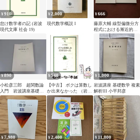
910
2,000
666
¥
¥
¥
怠け数学者の記 (岩波
現代数学概説 I
藤原大輔 線型偏微分方
現代文庫 社会 19)
程式における漸近的方
法 全巻セット 小平邦彦
890
540
1,000
¥
¥
¥
小松彦三郎 超関数論
【中古】 ボクは算数し
岩波講座 基礎数学 複素
入門 岩波講座基礎数
か出来なかった （岩波
解析III 小平邦彦
学
現代文庫） / 小平 邦彦
/ 岩波書店
7,980
2,400
11,000
¥
¥
¥