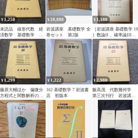
1,250
28,888
1,180
¥
¥
¥
未読品 線形代数 経
岩波講座 基礎数学 全
［岩波講座 基礎数学 19
済数学 基礎数学 第2
巻セット 第2版
］数論II 、確率論III、
版 小平邦彦 岩波講座
Lie群II 月報あり
基礎数学
1,299
1,222
2,980
¥
¥
¥
藤原大輔ほか 偏微分
162 基礎数学 7 岩波書
飯高茂 代数幾何学
方程式と関数解析の分
店 初版本
第三次刊行 岩波講座
冊 岩波講座基礎数学
基礎数学 23