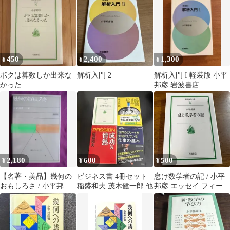
450
2,400
1,300
¥
¥
¥
ボクは算数しか出来な
解析入門 2
解析入門 I 軽装版 小平
かった
邦彦 岩波書店
2,180
600
500
¥
¥
¥
【名著・美品】幾何の
ビジネス書 4冊セット
怠け数学者の記 / 小平
おもしろさ / 小平邦彦
稲盛和夫 茂木健一郎 他
邦彦 エッセイ フィール
著（岩波書店）
ズ賞 文庫