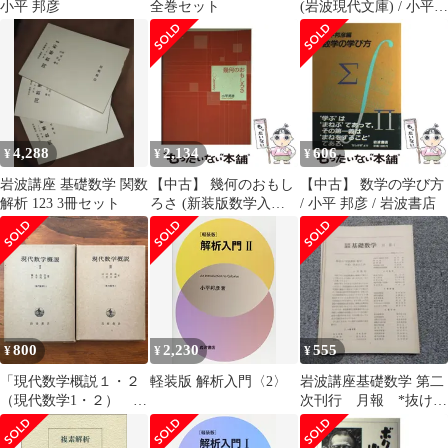
小平 邦彦
全巻セット
(岩波現代文庫) / 小平
邦彦 / 岩波書店
4,288
2,134
606
¥
¥
¥
岩波講座 基礎数学 関数
【中古】 幾何のおもし
【中古】 数学の学び方
解析 123 3冊セット
ろさ (新装版数学入門
/ 小平 邦彦 / 岩波書店
シリーズ) / 小平邦彦 /
岩波書店
800
2,230
555
¥
¥
¥
「現代数学概説１・２
軽装版 解析入門〈2〉
岩波講座基礎数学 第二
（現代数学1・２） ２
次刊行 月報 *抜けあ
冊」 彌永昌吉・小平邦
り
彦 岩波書店 1980年10月