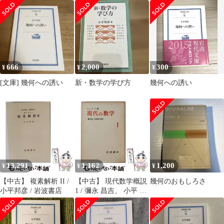
本）
15冊⚠️欠本・販売済有
邦彦 著／岩波書店
り
666
2,000
300
¥
¥
¥
[文庫] 幾何への誘い
新・数学の学び方
幾何への誘い
13,291
1,162
1,200
¥
¥
¥
【中古】 複素解析 II /
【中古】 現代数学概説
幾何のおもしろさ
小平邦彦 / 岩波書店
1 / 彌永 昌吉、 小平 邦
彦 / 岩波書店