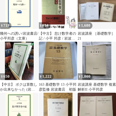
711
634
1,680
¥
¥
¥
幾何への誘い/岩波書店/
【中古】 怠け数学者の
岩波講座 ［基礎数学］
小平邦彦（文庫）
記 / 小平 邦彦 / 岩波書
21
店
650
1,222
1,000
¥
¥
¥
【中古】 ボクは算数し
163 基礎数学 13 小平邦
岩波講座 基礎数学 複素
か出来なかった (岩波
彦監修 岩波書店 初版
解析II 小平邦彦
現代文庫 社会 60) 小平
邦彦 190242