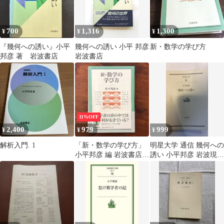
700
1,316
1,300
¥
¥
¥
『幾何への誘い』小平
幾何への誘い 小平 邦彦
新・数学の学び方
邦彦 著 岩波書店
岩波書店
11%OFF
2,400
979
999
¥
¥
¥
解析入門. 1
「新・数学の学び方」
明星大学 通信 幾何への
小平邦彦 編 岩波書店
誘い 小平邦彦 岩波現代
2015年3月5日 第2刷発
文庫
行 重版 ☆数学教育/数
学史/数学者/学習法/数
理科学/大学数学/思考
法/教育論/科学教育/数
学入門 T014IJ
aaB115nm17