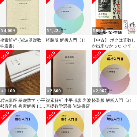
20日 第17刷発行 重版
☆解析学/線形代数学/数
学基礎論/数理科学/理論
数学/大学教材/数学教
育/学術書/専門教育/理
4,009
1,222
800
¥
¥
¥
工学 S05TE8
ccB49nm17
複素解析 (岩波基礎数
軽装版 解析入門〈1〉
【中古】 ボクは算数し
学選書)
か出来なかった 小平邦
彦・私の履歴書 / 小平
邦彦 / 日経サイエンス
社
1,100
2,800
2,967
¥
¥
¥
岩波講座 基礎数学 小平
複素解析 小平邦彦 岩波
軽装版 解析入門〈2〉
邦彦監修 複素解析 I II
基礎数学選書 岩波書店
III 3冊セット