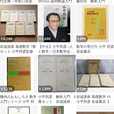
代文庫―学術) (岩波現
学(II)ix 超関数論入門
藤田宏 解析入門 岩
代文庫 学術 7)
小松彦三郎
波講座基礎数学 シリ
ーズ 全5巻セット
6,500
1,600
499
¥
¥
¥
岩波講座 基礎数学 7冊
【中古】小平邦彦--人
数学の学び方 小平 邦彦
セット 小平邦彦監修
と数学／日本数学会
岩波書店
(編集)／数学書房
1,236
2,099
728
¥
¥
¥
幾何のおもしろさ 数学
小平邦彦 解析入門 4
岩波講座 基礎数学 19
入門シリーズ 小平 邦彦
冊セット 岩波講座基
小平邦彦 岩波書店【月
岩波書店
礎数学 第二版
報付】