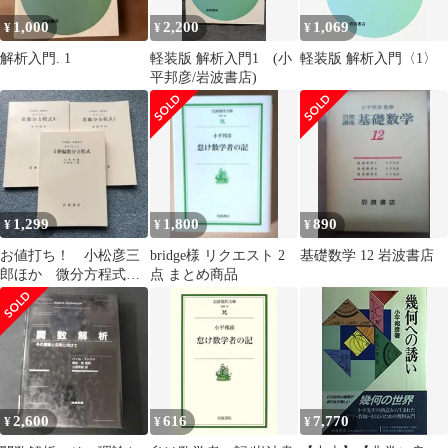
1,000
2,200
1,069
¥
¥
¥
解析入門. 1
軽装版 解析入門1 (小
軽装版 解析入門〈1〉
平邦彦/岩波書店)
1,299
1,800
890
¥
¥
¥
お値打ち！ 小松彦三
bridge様 リクエスト 2
基礎数学 12 岩波書店
郎ほか 微分方程式
点 まとめ商品
偏微分方程式 基礎数
学 岩波書店
2,600
616
7,770
¥
¥
¥