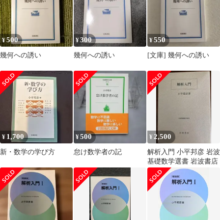
500
300
550
¥
¥
¥
幾何への誘い
幾何への誘い
[文庫] 幾何への誘い
1,700
500
2,500
¥
¥
¥
新・数学の学び方
怠け数学者の記
解析入門 小平邦彦 岩波
基礎数学選書 岩波書店