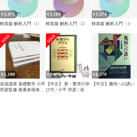
1,475
1,189
1,374
¥
¥
¥
軽装版 解析入門〈1〉
軽装版 解析入門〈2〉
軽装版 解析入門〈1〉
1,100
1,476
6,570
¥
¥
¥
岩波講座 基礎数学 小平
【中古】 新・数学の学
【中古】幾何への誘い
邦彦監修 複素多様体論
び方 / 小平 邦彦 / 岩波
I II III 3冊セット
書店