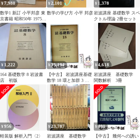
7,980
2,101
1,378
¥
¥
¥
数学1 新訂 小平邦彦 東
数学の学び方 小平 邦彦
岩波講座 基礎数学 スペ
京書籍 昭和50年 1975年
クトル理論 2冊セット
方程式と不等式 ベクト
ル
1,222
35,194
4,618
¥
¥
¥
164 基礎数学 8 岩波書
【中古】 岩波講座基礎
岩波講座 基礎数学
店 初版
数学 18 環と加群 3 関
関数解析 3冊
数解析 1 複素解析 2 /
小平邦彦 / 岩波書店
956
23,787
401
¥
¥
¥
軽装版 解析入門〈2〉
岩波講座 基礎数学
【中古】 幾何への誘い