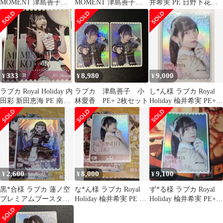
MOMENT 津島善子
MOMENT 津島善子
井希実 PE 日野下花帆 2
PE+ 小林愛香
PE+ 小林愛香
枚セット
333
8,980
9,000
¥
¥
¥
ラブカ Royal Holiday 内
ラブカ 津島善子 小
し*ん様 ラブカ Royal
田彩 新田恵海 PE 南こ
林愛香 PE+ 2枚セット
Holiday 楡井希実 PE+
とり 高坂穂乃果
日野下花帆
2,600
8,000
9,100
¥
¥
¥
黒*合様 ラブカ 蓮ノ空
な*ん様 ラブカ Royal
ず*る様 ラブカ Royal
プレミアムブースター
Holiday 楡井希実 PE 日
Holiday 楡井希実 PE+
徒町小鈴 PE+ ラブライ
野下花帆
日野下花帆
ブカード