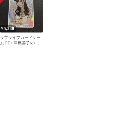
5,380
¥
ラブライブカードゲー
ム PE+ 津島善子/小林
愛香 サイン ラブカ