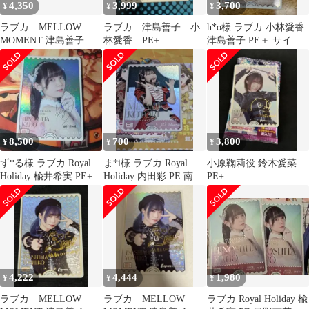
4,350
3,999
3,700
¥
¥
¥
ラブカ MELLOW
ラブカ 津島善子 小
h*o様 ラブカ 小林愛香
MOMENT 津島善子
林愛香 PE+
津島善子 PE＋ サイン
PE+ 小林愛香
入り
8,500
700
3,800
¥
¥
¥
ず*る様 ラブカ Royal
ま*i様 ラブカ Royal
小原鞠莉役 鈴木愛菜
Holiday 楡井希実 PE+
Holiday 内田彩 PE 南こ
PE+
日野下花帆
とり
4,222
4,444
1,980
¥
¥
¥
ラブカ MELLOW
ラブカ MELLOW
ラブカ Royal Holiday 楡