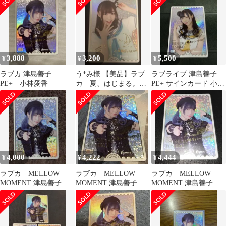
ラブカ
TSUSHIMA
YOSHIKO(小林愛香金
箔押しサイン入り)
3,888
3,200
5,500
¥
¥
¥
ラブカ 津島善子
う*み様 【美品】ラブ
ラブライブ 津島善子
PE+ 小林愛香
カ 夏、はじまる。
PE+ サインカード 小林
鈴木愛奈 小原鞠莉
愛香
PE+
4,000
4,222
4,444
¥
¥
¥
ラブカ MELLOW
ラブカ MELLOW
ラブカ MELLOW
MOMENT 津島善子
MOMENT 津島善子
MOMENT 津島善子
PE+ 小林愛香
PE+ 小林愛香
PE+ 小林愛香