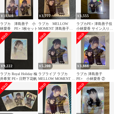
11,111
3,777
3,555
¥
¥
¥
ラブカ 津島善子 小
ラブカ MELLOW
ラブカPE+ 津島善子役
林愛香 PE+ 3枚セット
MOMENT 津島善子
小林愛香 サイン入りカ
PE+ 小林愛香
ード
9,222
5,200
3,888
¥
¥
¥
ラブカ Royal Holiday 楡
ラブライブ ラブカ
ラブカ 津島善子
井希実 PE+ 日野下花帆
MELLOW MOMENT 小
PE+ 小林愛香 ②
林愛香 津島善子 PE+