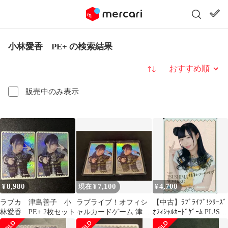
小林愛香 PE+ の検索結果
並び替え
販売中のみ表示
8,980
7,100
4,700
¥
現在 ¥
¥
ラブカ 津島善子 小
ラブライブ！オフィシ
【中古】ﾗﾌﾞﾗｲﾌﾞ!ｼﾘｰｽﾞ
林愛香 PE+ 2枚セット
ャルカードゲーム 津島
ｵﾌｨｼｬﾙｶｰﾄﾞｹﾞｰﾑ PL!S-
善子【pe+】 2枚セット
bp2-033-PE+[PE+]：