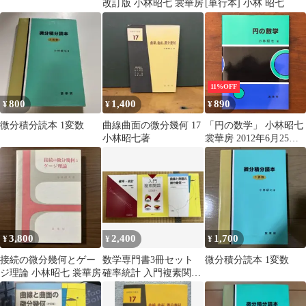
改訂版 小林昭七 裳華房
[単行本] 小林 昭七
11%OFF
800
1,400
890
¥
¥
¥
微分積分読本 1変数
曲線曲面の微分幾何 17
「円の数学」 小林昭七
小林昭七著
裳華房 2012年6月25日
第7版3刷発行 重版 ☆幾
何学/位相幾何学/数学
書/大学数学/図形数学/
曲線論/数理科学/解析幾
何/数学教育/幾何入門
MBNNI2 aaB39nm17
3,800
2,400
1,700
¥
¥
¥
接続の微分幾何とゲー
数学専門書3冊セット
微分積分読本 1変数
ジ理論 小林昭七 裳華房
確率統計 入門複素関数
曲線と曲面の微分幾何