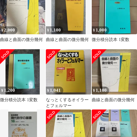
2,000
1,100
1,000
¥
¥
¥
曲線と曲面の微分幾何
曲線と曲面の微分幾何
微分積分読本 1変数
1,200
1,041
1,100
¥
¥
¥
微分積分読本 1変数
なっとくするオイラー
曲線と曲面の微分幾何
とフェルマー