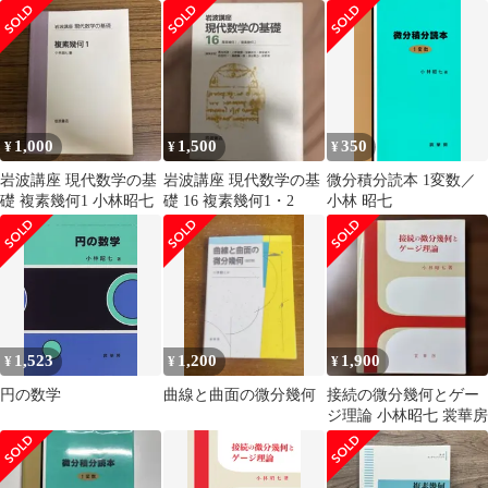
業ようこそ先輩 別冊) /
NHK「課外授業ようこ
そ先輩」制作グループ
KTC中央出版、日本放
送協会 / ＫＴＣ中央出
版
1,000
1,500
350
¥
¥
¥
岩波講座 現代数学の基
岩波講座 現代数学の基
微分積分読本 1変数／
礎 複素幾何1 小林昭七
礎 16 複素幾何1・2
小林 昭七
1,523
1,200
1,900
¥
¥
¥
円の数学
曲線と曲面の微分幾何
接続の微分幾何とゲー
ジ理論 小林昭七 裳華房