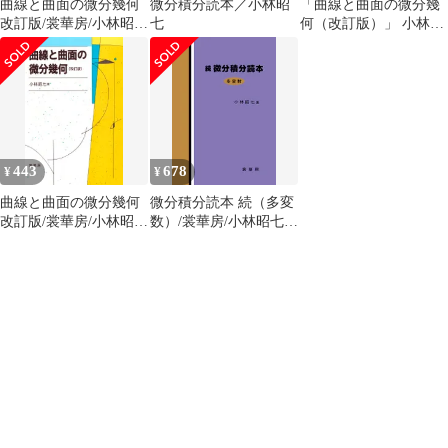
曲線と曲面の微分幾何
微分積分読本／小林昭
「曲線と曲面の微分幾
改訂版/裳華房/小林昭七
七
何（改訂版）」 小林昭
（単行本）
七 裳華房 2017年6月10
日 第36版6刷発行 重版
☆微分幾何学/幾何学/数
学専門書/多様体/リーマ
ン幾何/位相幾何学/大学
院数学/数理科学/数学理
論/学術書 P9MQ11
443
678
¥
¥
aaB94nm17
曲線と曲面の微分幾何
微分積分読本 続（多変
改訂版/裳華房/小林昭七
数）/裳華房/小林昭七
（単行本）
（単行本）