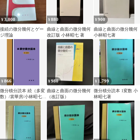
3,000
880
900
¥
¥
¥
接続の微分幾何とゲー
曲線と曲面の微分幾何
曲線と曲面の微分幾何
ジ理論
改訂版 小林昭七 著
小林昭七著
866
980
1,799
¥
¥
¥
微分積分読本 続（多変
曲線と曲面の微分幾何
微分積分読本 1変数 小
数）/裳華房/小林昭七
（改訂版）
林昭七著
（単行本）