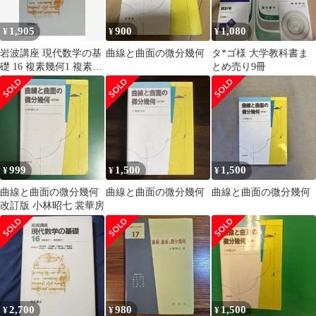
1,905
900
1,080
¥
¥
¥
岩波講座 現代数学の基
曲線と曲面の微分幾何
タ*ゴ様 大学教科書ま
礎 16 複素幾何1 複素幾
とめ売り9冊
何2／小林昭七
999
1,500
1,500
¥
¥
¥
曲線と曲面の微分幾何
曲線と曲面の微分幾何
曲線と曲面の微分幾何
改訂版 小林昭七 裳華房
2,700
980
1,500
¥
¥
¥