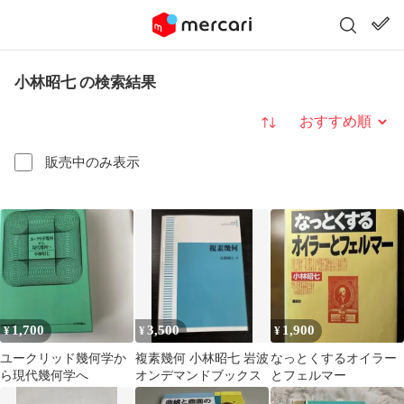
小林昭七 の検索結果
並び替え
販売中のみ表示
1,700
3,500
1,900
¥
¥
¥
ユークリッド幾何学か
複素幾何 小林昭七 岩波
なっとくするオイラー
ら現代幾何学へ
オンデマンドブックス
とフェルマー