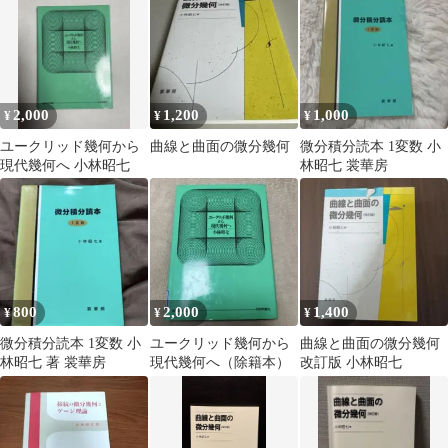
2,000
1,200
1,000
¥
¥
¥
ユークリッド幾何から
曲線と曲面の微分幾何
微分積分読本 1変数 小
現代幾何へ 小林昭七
林昭七 裳華房
800
2,000
1,400
¥
¥
¥
微分積分読本 1変数 小
ユークリッド幾何から
曲線と曲面の微分幾何
林昭七 著 裳華房
現代幾何へ（除籍本）
改訂版 小林昭七