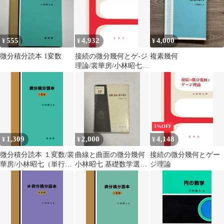
555
4,932
4,000
¥
¥
¥
微分積分読本 1変数
接続の微分幾何とゲ-ジ
複素幾何
理論/裳華房/小林昭七
（単行本）
1%OFF
1,309
2,000
4,148
¥
¥
¥
微分積分読本 １変数/裳
曲線と曲面の微分幾何
接続の微分幾何とゲー
華房/小林昭七（単行
小林昭七 基礎数学選書
ジ理論
本）
17 裳華房