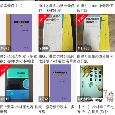
複素幾何 1、2
曲線と曲面の微分幾何
曲線と曲面の微分幾何
17 小林昭七著
改訂版
673
900
1,700
¥
¥
¥
微分積分読本 続（多変
曲線と曲面の微分幾何
曲線と曲面の微分幾何
数）/裳華房/小林昭七
改訂版 小林昭七 裳華房
改訂版
（単行本）
610
732
1,316
¥
¥
¥
円の数学 小林昭七著 裳
続 微分積分読本 多
【中古】 小林恭二五七
華房
変数
五でいざ勝負 (課外授