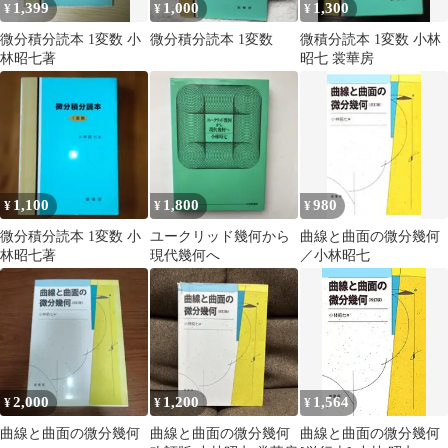
1,399
1,000
1,300
¥
¥
¥
微分積分読本 1変数 小
微分積分読本 1変数
微積分読本 1変数 小林
林昭七著
昭七 裳華房
1,100
1,800
980
¥
¥
¥
微分積分読本 1変数 小
ユークリッド幾何から
曲線と曲面の微分幾何
林昭七著
現代幾何へ
／小林昭七
2,000
1,200
1,564
¥
¥
¥
曲線と曲面の微分幾何
曲線と曲面の微分幾何
曲線と曲面の微分幾何