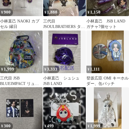
900
1,888
1,150
¥
¥
¥
小林直己 NAOKI カプ
三代目
小林直己 JSB LAND
セル 縁日
JSOULBRATHERS タオ
ガチャ7個セット
ル ②
1,999
3,333
1,111
¥
¥
¥
三代目 JSB
小林直己 シュシュ
登坂広臣 OMI キーホル
BLUEIMPACT リュッ
JSB LAND
ダー、缶バッチ
ク カラビナ付き グッズ
300
499
1,999
¥
¥
¥