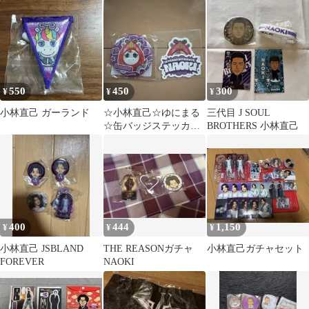
ー小林直己ゆにまる
PERFECT LIVE
550
450
300
¥
¥
¥
小林直己 ガーランド
☆小林直己☆ゆにまる
三代目 J SOUL
☆缶バッジステッカー
BROTHERS 小林直己
セット☆JSB☆ポップア
ップ
400
444
1,150
¥
¥
¥
小林直己 JSBLAND
THE REASONガチャ
小林直己ガチャセット
FOREVER
NAOKI