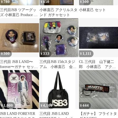
780
450
300
¥
¥
¥
三代目JSB ツアーグッ
小林直己 アクリルスタ
小林直己 セット
ズ 小林直己 Produce 扇
ンド ガチャセット
子 【未使用品】
300
333
1,111
¥
¥
¥
三代目 JSB LAND〜
三代目JSB 15thスタジ
CL 三代目 山下健二
forever〜ガチャ セット
アム 小林直己 会場
郎 小林直己 アクリ
☆小林直己☆
ガチャ
ルキーホルダー 応
援スタンプ
1,000
4,100
444
¥
¥
¥
JSB LAND FOREVER
三代目 JSB LAND
【ガチャ】 フライトタ