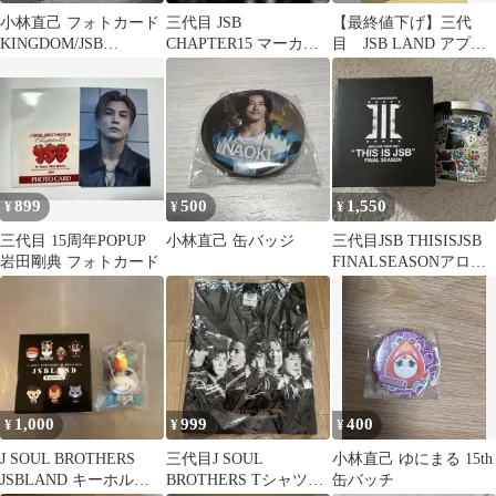
小林直己 フォトカード
三代目 JSB
【最終値下げ】三代
KINGDOM/JSB
CHAPTER15 マーカー
目 JSB LAND アプグ
FOREVER
チャーム 小林直己 ゆに
レ バンダナキーホル
まる
ダー
899
500
1,550
¥
¥
¥
三代目 15周年POPUP
小林直己 缶バッジ
三代目JSB THISISJSB
岩田剛典 フォトカード
FINALSEASONアロマ
キャンドル
1,000
999
400
¥
¥
¥
J SOUL BROTHERS
三代目J SOUL
小林直己 ゆにまる 15th
JSBLAND キーホルダ
BROTHERS Tシャツ
缶バッチ