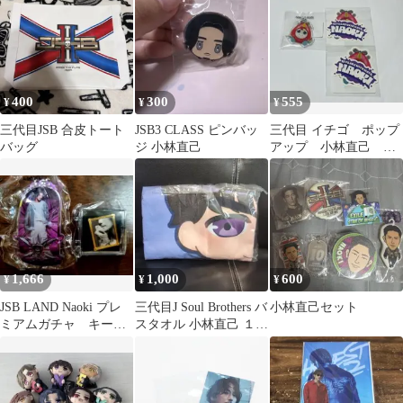
400
300
555
¥
¥
¥
三代目JSB 合皮トート
JSB3 CLASS ピンバッ
三代目 イチゴ ポップ
バッグ
ジ 小林直己
アップ 小林直己 ス
テッカー マーカーチ
ャーム
1,666
1,000
600
¥
¥
¥
JSB LAND Naoki プレ
三代目J Soul Brothers バ
小林直己セット
ミアムガチャ キーホ
スタオル 小林直己 １点
ルダー ピンバッジ セッ
①
ト