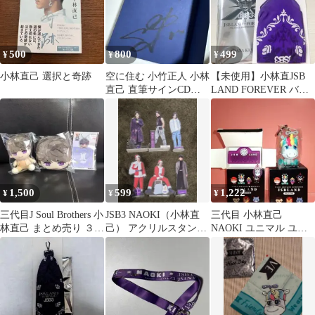
500
800
499
¥
¥
¥
小林直己 選択と奇跡
空に住む 小竹正人 小林
【未使用】小林直JSB
直己 直筆サインCDな
LAND FOREVER バン
し
ダナキーチェーン
1,500
599
1,222
¥
¥
¥
三代目J Soul Brothers 小
JSB3 NAOKI（小林直
三代目 小林直己
林直己 まとめ売り ３点
己） アクリルスタンド
NAOKI ユニマル ユニ
セット②
6種セット
コーンキーホルダー