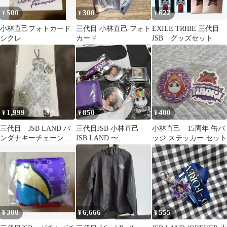
500
300
622
¥
¥
¥
小林直己フォトカード
三代目 小林直己 フォト
EXILE TRIBE 三代目
シクレ
カード
JSB グッズセット
1,999
850
400
¥
¥
¥
三代目 JSB LAND バ
三代目JSB 小林直己
小林直己 15周年 缶バ
ンダナキーチェーン
JSB LAND 〜
ッジ ステッカー セット
アプグレ オリジナル
FOREVER〜 ガチャ
すぐ発送
まとめ
300
6,666
555
¥
¥
¥