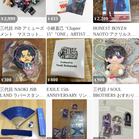
2,999
433
2,200
¥
¥
¥
三代目 JSB アミューズ
小林直己 "Chapter
HONEST BOYZ®
メント マスコット
15"『ONE』ARTIST
NAOTO アクリルスタ
セット
PHOTOフォトカード
ンド&パネルセット A
300
800
900
¥
¥
¥
三代目 NAOKI JSB
EXILE 15th
三代目 J SOUL
LAND ラバースタンド
ANNIVERSARY リング
BROTHERS おすわりぬ
ガチャ カプセル
小林直己プロデュース
いぐるみ マスコット
小林直己