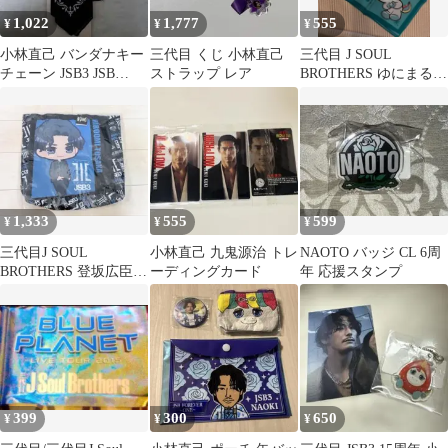
1,022
1,777
555
¥
¥
¥
小林直己 バンダナキー
三代目 くじ 小林直己
三代目 J SOUL
チェーン JSB3 JSB
ストラップ レア
BROTHERS ゆにまる
LAND FOREVER 紫
バンダナ
1,333
555
599
¥
¥
¥
三代目J SOUL
小林直己 九鬼源治 トレ
NAOTO バッジ CL 6周
BROTHERS 登坂広臣
ーディングカード
年 応援スタンプ
トートバッグ
399
300
650
¥
¥
¥