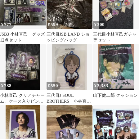
777
599
300
¥
¥
¥
JSB3 小林直己 グッズ
三代目JSB LAND ショ
三代目小林直己ガチャ
12点セット
ッピングバッグ
等セット
788
550
3,333
¥
¥
¥
小林直己 クリアチャー
三代目J SOUL
山下健二郎 クッション
ム、ケース入りピンバ
BROTHERS 小林直
ッジ、フライトタグ、
己 NAOKI キーホル
ステッカーセット
ダー