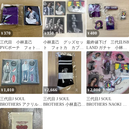
370
350
400
¥
¥
¥
三代目 小林直己
小林直己 グッズセッ
最終値下げ 三代目JSB
PVCポーチ フォトカ
ト フォトカ カプセ
LAND ガチャ 小林直
ード
ル
己 フライトタグ ポ
ーチ
1,010
2,666
2,000
¥
¥
¥
三代目J SOUL
三代目 J SOUL
三代目J SOUL
BROTHERS アクリルス
BROTHERS 小林直己プ
BROTHERS NAOKI グ
タンド 今市隆二
ロデュース ソックス
ッズセット
小林直己