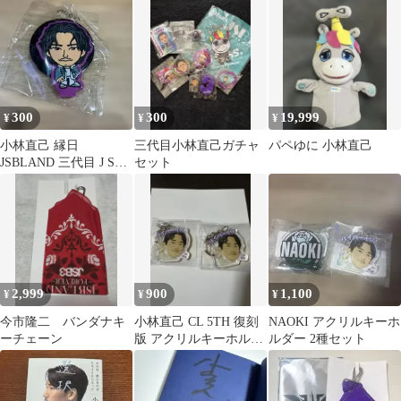
300
300
19,999
¥
¥
¥
小林直己 縁日
三代目小林直己ガチャ
パペゆに 小林直己
JSBLAND 三代目 J Soul
セット
Brothers
2,999
900
1,100
¥
¥
¥
今市隆二 バンダナキ
小林直己 CL 5TH 復刻
NAOKI アクリルキーホ
ーチェーン
版 アクリルキーホルダ
ルダー 2種セット
ー2個セット