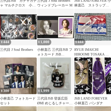
三代目JSB ガチャガチ
三代目 J Soul Brothers
JSB LAND fOREVER 小
ャ マルチクロス 小林
ウィンドブレーカー M
林直己 ストラップく
直己
じ 縁日
444
1,000
444
¥
¥
¥
三代目 J Soul Brothers
小林直己 三代目JSB フ
RYUJI IMAICHI
ォトカード JSB
HIROOMI TOSAKA マ
LAND 2枚セット
フラータオル
300
1,999
555
¥
¥
¥
小林直己 フォトカード
三代目JSB 登坂広臣
JSB LAND FOREVER
セット
ØMI めじるしチャーム
小林直己 バンダナ
SOUL