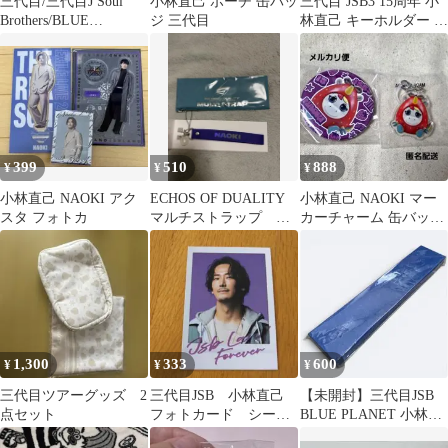
三代目/三代目J Soul
小林直己 ポーチ 缶バッ
三代目 JSB3 15周年 小
Brothers/BLUE
ジ 三代目
林直己 キーホルダー フ
PLANET/フラッグ
ォトカード 目印チャー
ム
399
510
888
¥
¥
¥
小林直己 NAOKI アク
ECHOS OF DUALITY
小林直己 NAOKI マー
スタ フォトカ
マルチストラップ 小
カーチャーム 缶バッジ
林直己
ポップアップ カプセル
ガチャ
1,300
333
600
¥
¥
¥
三代目ツアーグッズ 2
三代目JSB 小林直己
【未開封】三代目JSB
点セット
フォトカード シーク
BLUE PLANET 小林直
レット
己 扇子※