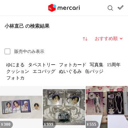
小林直己 の検索結果
並び替え
販売中のみ表示
ゆにまる
タペストリー
フォトカード
写真集
15周年
クッション
エコバッグ
ぬいぐるみ
缶バッジ
フォトカ
300
999
555
¥
¥
¥