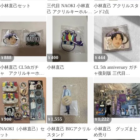
小林直己セット
三代目 NAOKI 小林直
小林直己 アクリルスタ
己 アクリルキーホルダ
ンド2点
ー バッジ3点セット CL
888
400
444
¥
¥
¥
小林直己 CL5thガチ
小林直己
CL 5th anniversary ガチ
ャ アクリルキーホル
ャ復刻版 三代目
ダー 2点セット
NAOKI
900
1,555
1,222
¥
¥
¥
NAOKI（小林直己）セ
小林直己 BIGアクリル
小林直己 グッズまと
ット
スタンド
め売り