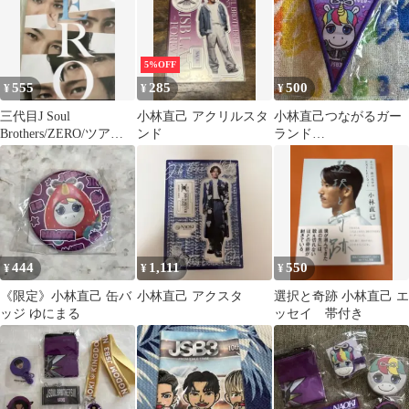
5%OFF
555
285
500
¥
¥
¥
三代目J Soul
小林直己 アクリルスタ
小林直己つながるガー
Brothers/ZERO/ツアー
ンド
ランド
パンフレット
（JSBLAND~FOREVER
~）
444
1,111
550
¥
¥
¥
《限定》小林直己 缶バ
小林直己 アクスタ
選択と奇跡 小林直己 エ
ッジ ゆにまる
ッセイ 帯付き