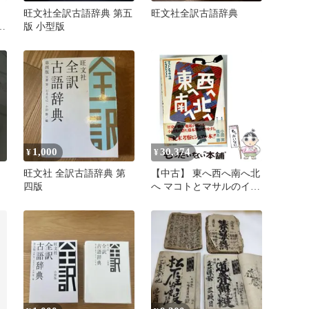
旺文社全訳古語辞典 第五
旺文社全訳古語辞典
陶
版 小型版
-
1,000
30,374
¥
¥
旺文社 全訳古語辞典 第
【中古】 東へ西へ南へ北
四版
へ マコトとマサルのイラ
ストノート / 小田実、橋
本勝 イラスト / 第三書館