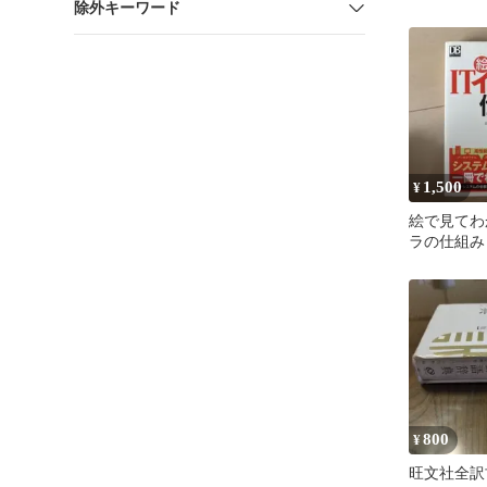
除外キーワード
1,500
¥
絵で見てわ
ラの仕組み
800
¥
旺文社全訳