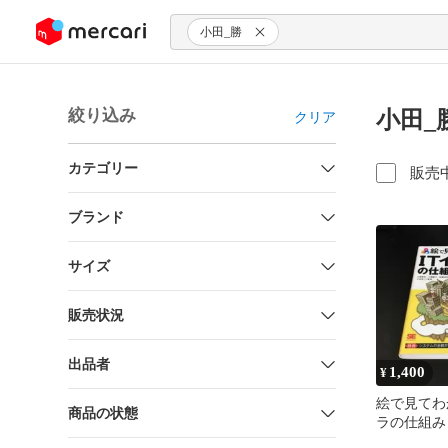
ンツにスキップ
小田_勝
絞り込み
小田_
クリア
カテゴリー
販売
ブランド
サイズ
販売状況
出品者
1,400
¥
絵で見てわ
商品の状態
ラの仕組み