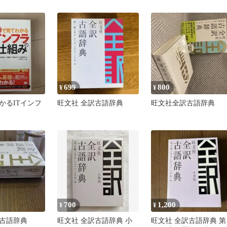
699
800
¥
¥
かるITインフ
旺文社 全訳古語辞典
旺文社全訳古語辞典
700
1,200
¥
¥
古語辞典
旺文社 全訳古語辞典 小
旺文社 全訳古語辞典 第