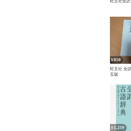
旺文社全訳
850
¥
旺文社 全
五版
1,259
¥