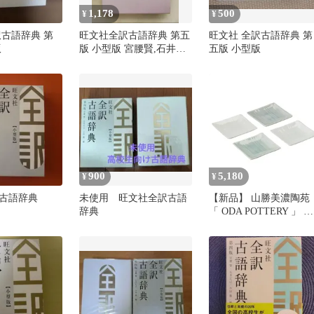
1,178
500
¥
¥
訳古語辞典 第
旺文社全訳古語辞典 第五
旺文社 全訳古語辞典 第
版
版 小型版 宮腰賢,石井正
五版 小型版
己,小田勝
900
5,180
¥
¥
古語辞典
未使用 旺文社全訳古語
【新品】 山勝美濃陶苑
辞典
「 ODA POTTERY 」 角
小皿 4枚 食器セット
9×9cm 小田陶器 母の日
プレゼント SOSO 正角
揃 青白 ODA07-3003A 1