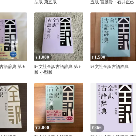
型版 第五版
五版 宮腰賢・石井正己
小田勝/編 定価2,310税
1,000
1,500
¥
¥
古語辞典 第五
旺文社全訳古語辞典 第五
旺文社全訳古語辞典
版 小型版
2,000
866
¥
¥