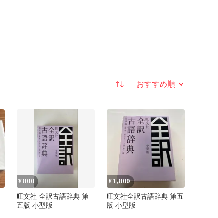
並び替え
800
1,800
¥
¥
旺文社 全訳古語辞典 第
旺文社全訳古語辞典 第五
五版 小型版
版 小型版