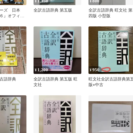
1,350
800
¥
¥
ーズ 日本
全訳古語辞典 第五版
全訳古語辞典 旺文社 第
６』オフィシ
四版 小型版
ィックス 公式
1,200
950
¥
¥
古語辞典
全訳古語辞典 第五版 旺
旺文社全訳古語辞典第
文社
版⭐︎中古