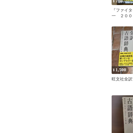
780
¥
『ファイタ
一 ２００
ャルグラフ
写真集
1,500
¥
旺文社全訳