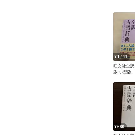
1,111
¥
旺文社全訳
版 小型版
680
¥