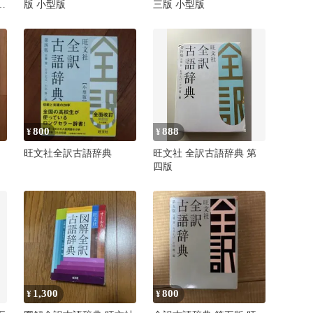
・
版 小型版
三版 小型版
込
800
888
¥
¥
旺文社全訳古語辞典
旺文社 全訳古語辞典 第
四版
1,300
800
¥
¥