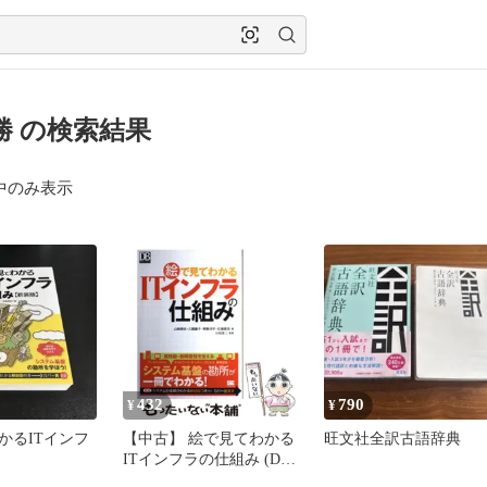
勝 の検索結果
中のみ表示
432
790
¥
¥
かるITインフ
【中古】 絵で見てわかる
旺文社全訳古語辞典
ITインフラの仕組み (DB
SELECTION) / 山崎泰史