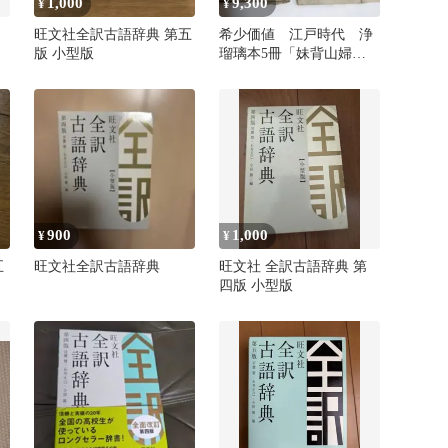
1,000
9,300
¥
¥
旺文社全訳古語辞典 第五
希少価値 江戸時代 浄
版 小型版
瑠璃本5冊「妹背山婦女
庭訓」「三日太平記」他
900
1,000
¥
¥
五
旺文社全訳古語辞典
旺文社 全訳古語辞典 第
四版 小型版