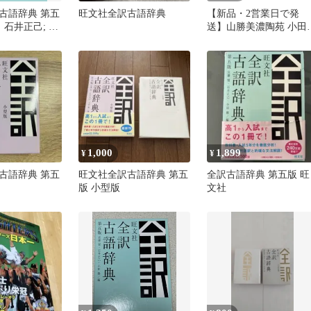
古語辞典 第五
旺文社全訳古語辞典
【新品・2営業日で発
 石井正己; 小
送】山勝美濃陶苑 小田
器 さざなみ 爽麺セット
ブルーホワイト ODA05
3053A
1,000
1,899
¥
¥
古語辞典 第五
旺文社全訳古語辞典 第五
全訳古語辞典 第五版 旺
版 小型版
文社