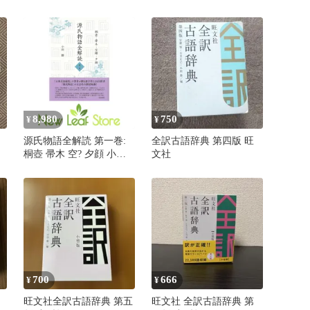
正己 小田勝 編
8,980
750
¥
¥
源氏物語全解読 第一巻:
全訳古語辞典 第四版 旺
桐壺 帚木 空? 夕顔 小田
文社
勝
700
666
¥
¥
旺文社全訳古語辞典 第五
旺文社 全訳古語辞典 第