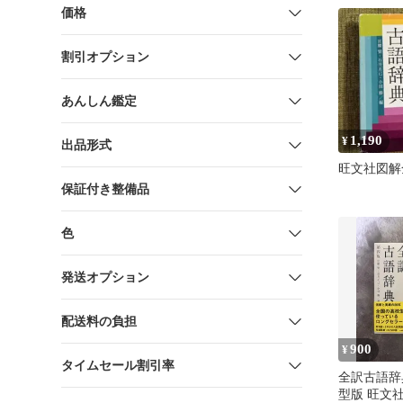
価格
割引オプション
あんしん鑑定
1,190
¥
出品形式
旺文社図解
保証付き整備品
色
発送オプション
配送料の負担
900
¥
タイムセール割引率
全訳古語辞
型版 旺文