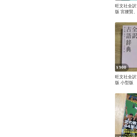
旺文社全訳
版 宮腰賢、
田勝
900
¥
旺文社全訳
版 小型版