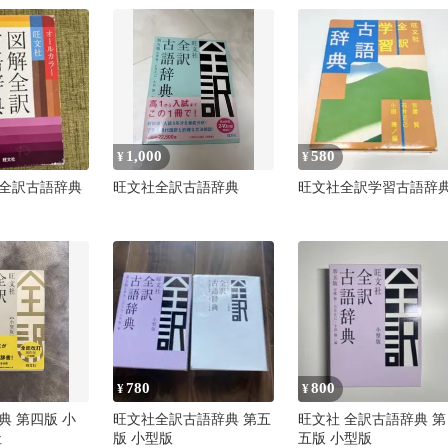
三縄慶子 畔勝洋平 佐藤
貴彦、小田圭二 / 翔泳社
1,000
580
¥
¥
全訳古語辞典
旺文社全訳古語辞典
旺文社全訳学習古語辞
780
800
¥
¥
典 第四版 小
旺文社全訳古語辞典 第五
旺文社 全訳古語辞典 第
社
版 小型版
五版 小型版