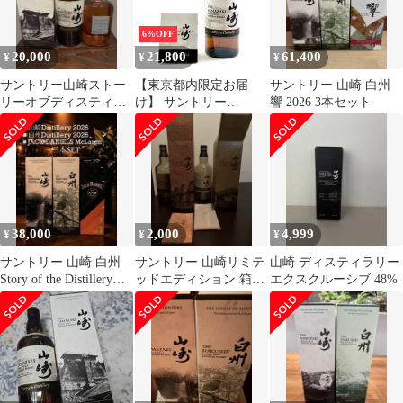
6%OFF
20,000
21,800
61,400
¥
¥
¥
サントリー山崎ストー
【東京都内限定お届
サントリー 山崎 白州
リーオブディスティラ
け】 サントリー
響 2026 3本セット
リー2025 とニッカフロ
SUNTORY 山崎 ストー
ム ザ バレル
リー オブ ザ ディステ
ィラリー 2025 エディシ
ョン 700ml 国産ウイス
キー 【古酒】
38,000
2,000
4,999
¥
¥
¥
サントリー 山崎 白州
サントリー 山崎リミテ
山崎 ディスティラリー
Story of the Distillery
ッドエディション 箱と
エクスクルーシブ 48%
2026
空き瓶と冊子