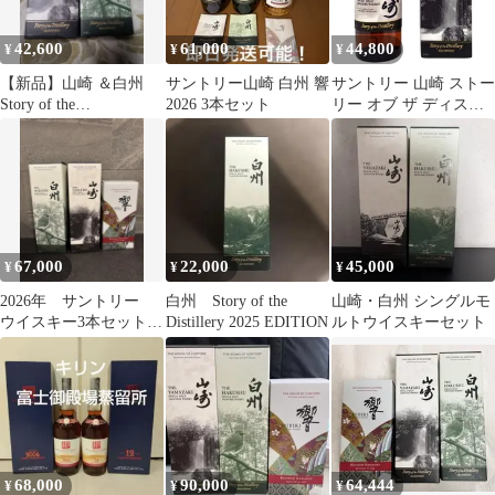
42,600
61,000
44,800
¥
¥
¥
【新品】山崎 ＆白州
サントリー山崎 白州 響
サントリー 山崎 ストー
Story of the
2026 3本セット
リー オブ ザ ディステ
Distillery2026
ィラリー 2026 シングル
モルト ウイスキー 43度
箱付 700ml
^YASTYDJG^
67,000
22,000
45,000
¥
¥
¥
2026年 サントリー
白州 Story of the
山崎・白州 シングルモ
ウイスキー3本セット
Distillery 2025 EDITION
ルトウイスキーセット
白州 山崎 響
68,000
90,000
64,444
¥
¥
¥