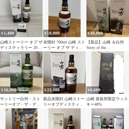
州 響
1,400
18,000
40,000
¥
¥
¥
山崎ストーリー オブ ザ
未開封 700ml 山崎 スト
【新品】山崎 ＆白州
ディスティラリー 2024
ーリー オブ ザ ディス
Story of the
空瓶 空箱
ティラリー エディショ
Distillery2026
ン
16,900
23,000
6,600
¥
¥
¥
サントリー白州・スト
新品未開封 山崎ストー
山崎 蒸留所限定ウィス
ーリーオブ・ザ・ディ
リーオブディスティラ
キー48%
スティラリー2025 1本
リー2025
未開栓・箱付