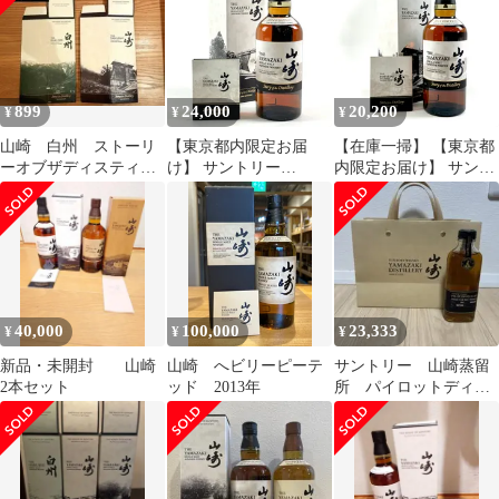
899
24,000
20,200
¥
¥
¥
山崎 白州 ストーリ
【東京都内限定お届
【在庫一掃】 【東京都
ーオブザディスティラ
け】 サントリー
内限定お届け】 サント
リー2025 化粧箱のみ
SUNTORY 山崎 ストー
リー SUNTORY 山崎 ス
リーオブザディスティ
トーリー オブ ザ ディ
ラリー 2024 700ml 国産
スティラリー 2025 エデ
ウイスキー 【古酒】
ィション 700ml 国産ウ
イスキー 【古酒】
40,000
100,000
23,333
¥
¥
¥
新品・未開封 山崎
山崎 へビリーピーテ
サントリー 山崎蒸留
2本セット
ッド 2013年
所 パイロットディス
ティラリー プレステー
ジ 限定 10年