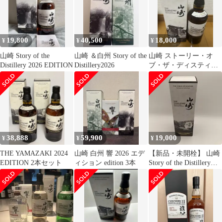
19,800
40,500
18,000
¥
¥
¥
山崎 Story of the
山崎 ＆白州 Story of the
山崎 ストーリー・オ
Distillery 2026 EDITION
Distillery2026
ブ・ザ・ディスティラ
リー 2025
38,888
59,900
19,000
¥
¥
¥
THE YAMAZAKI 2024
山崎 白州 響 2026 エデ
【新品・未開栓】 山崎
EDITION 2本セット
ィション edition 3本
Story of the Distillery
2024