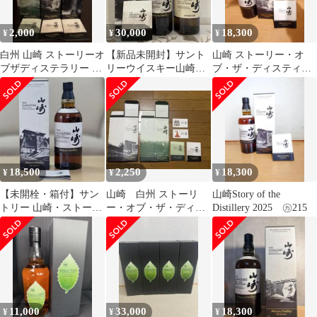
2,000
30,000
18,300
¥
¥
¥
白州 山崎 ストーリーオ
【新品未開封】サント
山崎 ストーリー・オ
ブザディステラリー 箱
リーウイスキー山崎・
ブ・ザ・ディスティラ
と冊子のみ
ストーリーオブディス
リー 2024 エディション
ティラリー2026
㋕209
18,500
2,250
18,300
¥
¥
¥
【未開栓・箱付】サン
山崎 白州 ストーリ
山崎Story of the
トリー 山崎・ストーリ
ー・オブ・ザ・ディス
Distillery 2025 ㋕215
ーオブザディスティラ
ティラリー 2025年 空
リー2025 1本
箱&冊子
11,000
33,000
18,300
¥
¥
¥