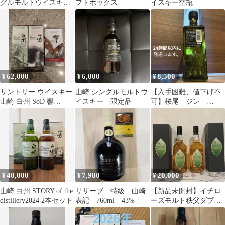
グルモルトウイスキー
フトボックス
イスキー空瓶
ストーリー・オブ・
ザ・ディスティラリー
62,000
6,000
8,500
¥
¥
¥
サントリー ウイスキー
山崎 シングルモルトウ
【入手困難、値下げ不
山崎 白州 SoD 響
イスキー 限定品
可】桜尾 ジン
BLOSSOM 3本セット
HIROSHIMA
40,000
7,980
20,000
¥
¥
¥
山崎 白州 STORY of the
リザーブ 特級 山崎
【新品未開封】イチロ
distillery2024 2本セット
表記 760ml 43%
ーズモルト秩父ダブル
ディスティラリーズ 2
本セット