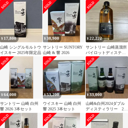
オーク 180ml2本セッ
ストーリー オブ デ
キー 2本セット
ト グラス1個
ィスティラリー
17,800
38,900
22,222
¥
¥
¥
山崎 シングルモルトウ
サントリー SUNTORY
サントリー 山崎蒸溜所
イスキー 2025年限定品
山崎 & 響 2026
パイロットディスティ
ラリー
64,000
53,200
33,000
¥
¥
¥
サントリー 山崎 白州
ウイスキー 山崎 白州
山崎&白州2024ダブル
響 2026 3本セット
響 2025 3本セット
ディスティラリー 2本
セット