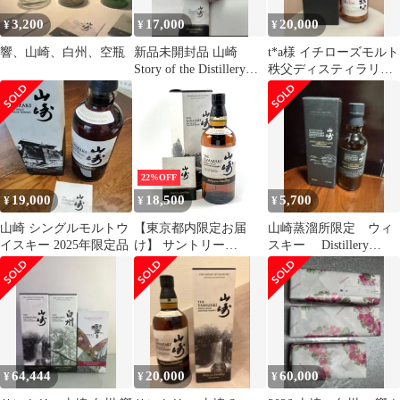
3,200
17,000
20,000
¥
¥
¥
響、山崎、白州、空瓶
新品未開封品 山崎
t*a様 イチローズモルト
Story of the Distillery
秩父ディスティラリー
2025
II ヒント オブ シェリー
22%OFF
19,000
18,500
5,700
¥
¥
¥
山崎 シングルモルトウ
【東京都内限定お届
山崎蒸溜所限定 ウィ
イスキー 2025年限定品
け】 サントリー
スキー Distillery
SUNTORY 山崎 ストー
Exclusive 48%
リーオブザディスティ
ラリー 2024 700ml 国産
ウイスキー 【古酒】
64,444
20,000
60,000
¥
¥
¥