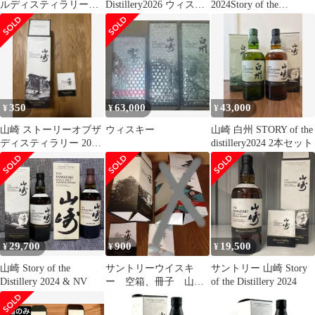
ルディスティラリー
Distillery2026 ウィスキ
2024Story of the
ズ DD 羽生 ※ 厚
ー
Distillery
岸 山崎 白州 響
350
63,000
43,000
¥
¥
¥
山崎 ストーリーオブザ
ウィスキー
山崎 白州 STORY of the
ディスティラリー 2025
distillery2024 2本セット
カートン ＋ 冊子
29,700
900
19,500
¥
¥
¥
山崎 Story of the
サントリーウイスキ
サントリー 山崎 Story
Distillery 2024 & NV
ー 空箱、冊子 山崎
of the Distillery 2024
2024