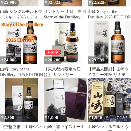
25,900
32,323
22,222
¥
¥
¥
山崎 シングルモルトウ
サントリー 山崎 白州
山崎 Story of the
イスキー 2026エディシ
Story of the Distillery
Distillery 2025 EDITION
ョン
2025
15%OFF
24,000
20,200
29,999
¥
¥
¥
山崎 Story of the
【東京都内限定お届
【新品未開封】山崎ウ
Distillery 2025 EDITION
け】 サントリー
イスキー2026 リミテッ
SUNTORY 山崎 ストー
ドエディション 700ml
リーオブザディスティ
ラリー 2024 700ml 国産
ウイスキー 【古酒】
2,500
1,000
1,500
¥
¥
¥
※空瓶空箱 山崎シン
山崎・響ウイスキーギ
山崎シングルモルトウ