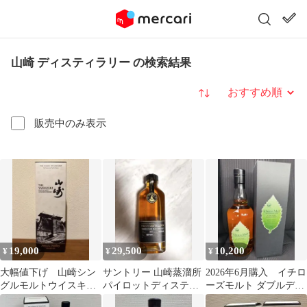
山崎 ディスティラリー の検索結果
並び替え
販売中のみ表示
19,000
29,500
10,200
¥
¥
¥
大幅値下げ 山崎シン
サントリー 山崎蒸溜所
2026年6月購入 イチロ
グルモルトウイスキー
パイロットディスティ
ーズモルト ダブルディ
2025
ラリー
スティラリーズ 山崎 白