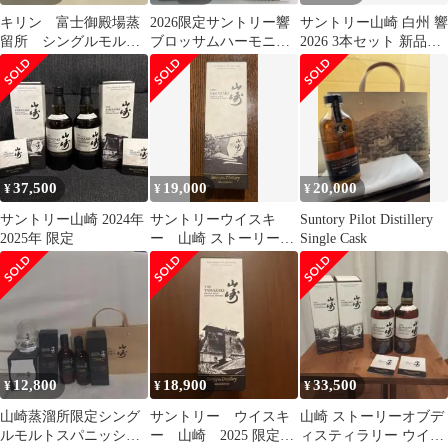
キリン 富士御殿場蒸
2026限定サントリー響
サントリー山崎 白州 響
留所 シングルモル
ブロッサムハーモニ
2026 3本セット 新品未
ト レッドワインカス
ー 山﨑 白州 3本セ
開封・未開栓
クフィニッシュ ２本
ット
37,500
19,000
20,000
¥
¥
¥
サントリー山崎 2024年
サントリーウイスキ
Suntory Pilot Distillery
2025年 限定
ー 山崎 ストーリーオ
Single Cask
ブディスティラリー
12,800
18,900
33,500
¥
¥
¥
山崎蒸溜所限定シング
サントリー ウイスキ
山崎 ストーリーオブデ
ルモルトスパニッシュ
ー 山崎 2025 限定
ィスティラリー ウイス