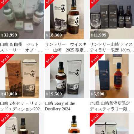
2025年版
32,999
18,300
11,999
¥
¥
¥
山崎 & 白州 セット
サントリー ウイスキ
サントリー山崎 ディス
ストーリー・オブ・
ー 山崎 2025 限定
ティラリー限定 180ml
ザ・ディスティラリー
ストーリー オブ デ
2本セット 未開封 グラ
2025年版
ィスティラリー
ス付
42,000
19,500
5,500
¥
¥
¥
山崎 2本セット リミテ
山崎 Story of the
r*u様 山崎蒸溜所限定
ッドエディション2023
Distillery 2024
ディスティラリー限定
ストーリー オブ 2024
180ml