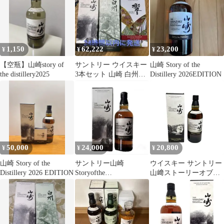
1,150
62,222
23,200
¥
¥
¥
【空瓶】山崎story of
サントリー ウイスキー
山崎 Story of the
the distillery2025
3本セット 山崎 白州
Distillery 2026EDITION
響 2026 未開封
50,000
24,000
20,800
¥
¥
¥
山崎 Story of the
サントリー山崎
ウイスキー サントリー
Distillery 2026 EDITION
Storyofthe
山﨑ストーリーオブザ
Distillery2026EDITION
ディスティラリー
箱
2024/700ml/40%