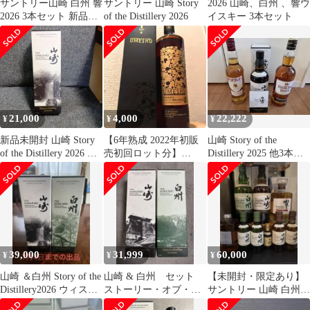
サントリー山崎 白州 響
サントリー 山崎 Story
2026 山崎、白州 、響ウ
2026 3本セット 新品未
of the Distillery 2026
イスキー 3本セット
開栓
21,000
4,000
22,222
¥
¥
¥
新品未開封 山崎 Story
【6年熟成 2022年初販
山崎 Story of the
of the Distillery 2026 限
売初回ロット分】
Distillery 2025 他3本セ
定
SAKURAO ウイスキー
ット
樽熟成梅酒
39,000
31,999
60,000
¥
¥
¥
山崎 ＆白州 Story of the
山崎 & 白州 セット
【未開封・限定あり】
Distillery2026 ウィスキ
ストーリー・オブ・
サントリー 山崎 白州
ー
ザ・ディスティラリー
響 2025 含む 9本セット