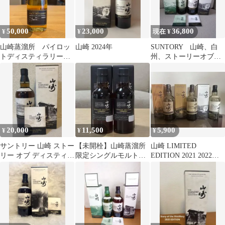
50,000
23,000
36,800
¥
¥
現在 ¥
山崎蒸溜所 パイロッ
山崎 2024年
SUNTORY 山崎、白
トディスティラリー
州、ストーリーオブデ
190ml
ィスティラリー2024
20,000
11,500
5,900
¥
¥
¥
サントリー 山崎 ストー
【未開栓】山崎蒸溜所
山崎 LIMITED
リー オブ ディスティラ
限定シングルモルト
EDITION 2021 2022
リー 2025 ウイスキー
スパニッシュオーク
2024空瓶3本セット
180ml 2本