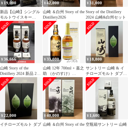
19,000
42,000
31,000
¥
¥
¥
新品【山崎】シングル
山崎 ＆白州 Story of the
Story of the Distillery
モルトウイスキー
Distillery2026
2024 山崎&白州セット
☆2025年限定品☆
36,666
33,000
18,800
¥
¥
¥
山崎 Story of the
山崎 12年 700ml + 嘉之
サントリー 山崎 & イ
Distillery 2024 新品 2本
助 （かのすけ）
チローズモルト ダブル
セット
DOUBLE DISTILLERY
ディスティラリーズ
( ダブルディスティラ
リー ) 700ml セット 【
9135 】 【 ウイスキー
セット 】【 送料無料
】
22,000
40,000
1,600
¥
¥
¥
イチローズモルト ダブ
山崎 ＆白州 Story of the
空瓶箱サントリー 山崎