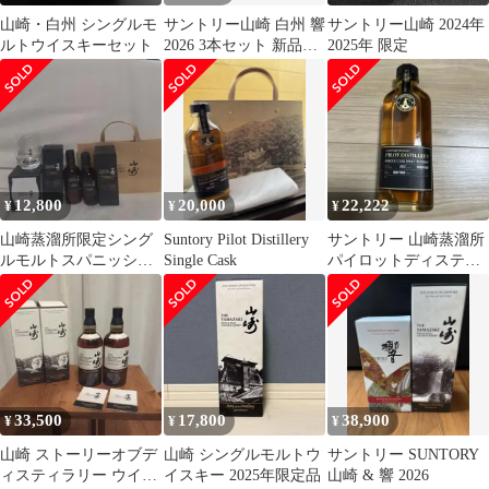
山崎・白州 シングルモ
サントリー山崎 白州 響
サントリー山崎 2024年
ルトウイスキーセット
2026 3本セット 新品未
2025年 限定
開封・未開栓
12,800
20,000
22,222
¥
¥
¥
山崎蒸溜所限定シング
Suntory Pilot Distillery
サントリー 山崎蒸溜所
ルモルトスパニッシュ
Single Cask
パイロットディスティ
オーク 180ml2本セッ
ラリー
ト グラス1個
33,500
17,800
38,900
¥
¥
¥
山崎 ストーリーオブデ
山崎 シングルモルトウ
サントリー SUNTORY
ィスティラリー ウイス
イスキー 2025年限定品
山崎 & 響 2026