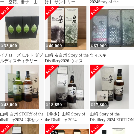
ー 空箱、冊子 山崎
け】 サントリー
2024Story of the
2024
SUNTORY 山崎 ストー
Distillery
リー オブ ザ ディステ
ィラリー 2025 エディシ
ョン 700ml 国産ウイス
キー 【古酒】
33,000
40,000
63,000
¥
¥
¥
イチローズモルト ダブ
山崎 ＆白州 Story of the
ウィスキー
ルディスティラリー
Distillery2026 ウィスキ
ズ DD ※ 山崎 白
ー
州 厚岸 好きな方
43,000
18,850
17,800
¥
¥
¥
山崎 白州 STORY of the
【希少】山崎 Story of
山崎 Story of the
distillery2024 2本セット
the Distillery 2024
Distillery 2024 EDITION