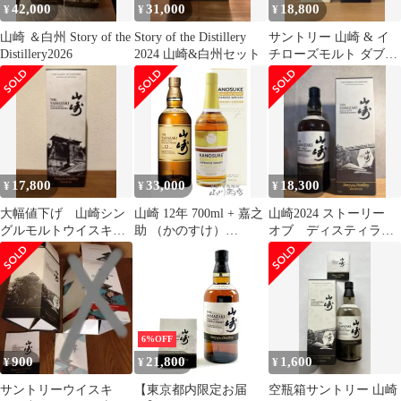
42,000
31,000
18,800
¥
¥
¥
山崎 ＆白州 Story of the
Story of the Distillery
サントリー 山崎 & イ
Distillery2026
2024 山崎&白州セット
チローズモルト ダブル
ディスティラリーズ
17,800
33,000
18,300
¥
¥
¥
大幅値下げ 山崎シン
山崎 12年 700ml + 嘉之
山崎2024 ストーリー
グルモルトウイスキー
助 （かのすけ）
オブ ディスティラリ
2025
DOUBLE DISTILLERY
ー サントリー ウイ
( ダブルディスティラ
スキー
リー ) 700ml セット 【
9135 】 【 ウイスキー
セット 】【 送料無料
】
6%OFF
900
21,800
1,600
¥
¥
¥
サントリーウイスキ
【東京都内限定お届
空瓶箱サントリー 山崎