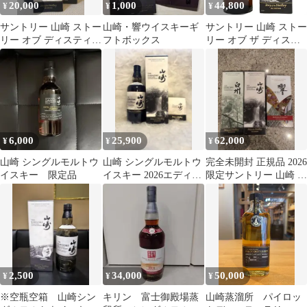
20,000
1,000
44,800
¥
¥
¥
サントリー 山崎 ストー
山崎・響ウイスキーギ
サントリー 山崎 ストー
リー オブ ディスティラ
フトボックス
リー オブ ザ ディステ
リー 2025 ウイスキー
ィラリー 2025 シングル
モルト ウイスキー 43度
箱付 700ml
^YASTYDJF^
6,000
25,900
62,000
¥
¥
¥
山崎 シングルモルトウ
山崎 シングルモルトウ
完全未開封 正規品 2026
イスキー 限定品
イスキー 2026エディシ
限定サントリー 山崎 白
ョン
州 響 3本セット
2,500
34,000
50,000
¥
¥
¥
※空瓶空箱 山崎シン
キリン 富士御殿場蒸
山崎蒸溜所 パイロッ