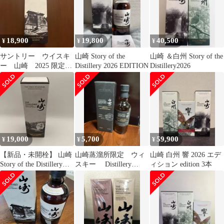
18,900
19,800
40,500
¥
¥
¥
サントリー ウイスキ
山崎 Story of the
山崎 ＆白州 Story of the
ー 山崎 2025 限定
Distillery 2026 EDITION
Distillery2026
ストーリー オブ デ
ィスティラリー
19,000
5,700
59,900
¥
¥
¥
【新品・未開栓】 山崎
山崎蒸溜所限定 ウィ
山崎 白州 響 2026 エデ
Story of the Distillery
スキー Distillery
ィション edition 3本
2024
Exclusive 48%