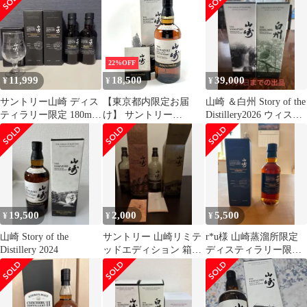
モルト ウイスキー 43度
ム ザ バレル
箱付 700ml
^YASTYDJG^
22%OFF
11,999
18,500
39,000
¥
¥
¥
サントリー山崎 ディス
【東京都内限定お届
山崎 ＆白州 Story of the
ティラリー限定 180ml
け】 サントリー
Distillery2026 ウィスキ
2本セット 未開封 グラ
SUNTORY 山崎 ストー
ー
ス付
リーオブザディスティ
ラリー 2024 700ml 国産
ウイスキー 【古酒】
19,500
2,000
5,500
¥
¥
¥
山崎 Story of the
サントリー 山崎リミテ
r*u様 山崎蒸溜所限定
Distillery 2024
ッドエディション 箱と
ディスティラリー限定
空き瓶と冊子
180ml