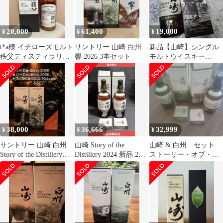
20,000
61,400
19,000
¥
¥
¥
t*a様 イチローズモルト
サントリー 山崎 白州
新品【山崎】シングル
秩父ディスティラリー
響 2026 3本セット
モルトウイスキー
II ヒント オブ シェリー
☆2025年限定品☆
38,000
36,666
32,999
¥
¥
¥
サントリー 山崎 白州
山崎 Story of the
山崎 & 白州 セット
Story of the Distillery
Distillery 2024 新品 2本
ストーリー・オブ・
2026
セット
ザ・ディスティラリー
2025年版