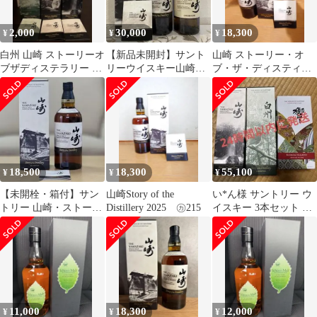
2,000
30,000
18,300
¥
¥
¥
白州 山崎 ストーリーオ
【新品未開封】サント
山崎 ストーリー・オ
ブザディステラリー 箱
リーウイスキー山崎・
ブ・ザ・ディスティラ
と冊子のみ
ストーリーオブディス
リー 2024 エディション
ティラリー2026
㋕209
18,500
18,300
55,100
¥
¥
¥
【未開栓・箱付】サン
山崎Story of the
い*ん様 サントリー ウ
トリー 山崎・ストーリ
Distillery 2025 ㋕215
イスキー 3本セット 山
ーオブザディスティラ
崎 白州 響 2026 未開
リー2025 1本
封①
11,000
18,300
12,000
¥
¥
¥