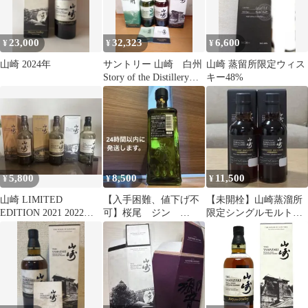
23,000
32,323
6,600
¥
¥
¥
山崎 2024年
サントリー 山崎 白州
山崎 蒸留所限定ウィス
Story of the Distillery
キー48%
2025
5,800
8,500
11,500
¥
¥
¥
山崎 LIMITED
【入手困難、値下げ不
【未開栓】山崎蒸溜所
EDITION 2021 2022
可】桜尾 ジン
限定シングルモルト
2024空瓶3本セット
HIROSHIMA
スパニッシュオーク
180ml 2本