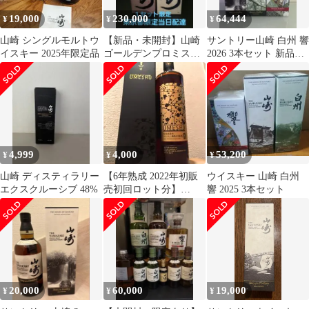
19,000
230,000
64,444
¥
¥
¥
山崎 シングルモルトウ
【新品・未開封】山崎
サントリー山崎 白州 響
イスキー 2025年限定品
ゴールデンプロミス・
2026 3本セット 新品未
アイラピーテッド ２本
開栓
セット
4,999
4,000
53,200
¥
¥
¥
山崎 ディスティラリー
【6年熟成 2022年初販
ウイスキー 山崎 白州
エクスクルーシブ 48%
売初回ロット分】
響 2025 3本セット
SAKURAO ウイスキー
樽熟成梅酒
20,000
60,000
19,000
¥
¥
¥