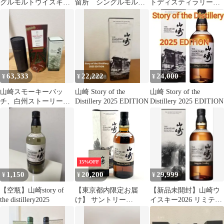
グルモルトウイスキー
留所 シングルモル
トディスティラリー
ストーリー・オブ・
ト レッドワインカス
190ml
ザ・ディスティラリー
クフィニッシュ 13年
63,333
22,222
24,000
¥
¥
¥
山崎スモーキーバッ
山崎 Story of the
山崎 Story of the
チ、白州ストーリーオ
Distillery 2025 EDITION
Distillery 2025 EDITION
ブディスティラリー
2026、マッカラン
15%OFF
1,150
20,200
29,999
¥
¥
¥
【空瓶】山崎story of
【東京都内限定お届
【新品未開封】山崎ウ
the distillery2025
け】 サントリー
イスキー2026 リミテッ
SUNTORY 山崎 ストー
ドエディション 700ml
リーオブザディスティ