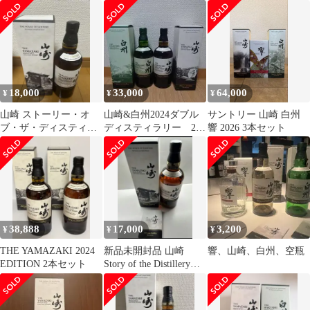
キー 2本セット
18,000
33,000
64,000
¥
¥
¥
山崎 ストーリー・オ
山崎&白州2024ダブル
サントリー 山崎 白州
ブ・ザ・ディスティラ
ディスティラリー 2本
響 2026 3本セット
リー 2025
セット
38,888
17,000
3,200
¥
¥
¥
THE YAMAZAKI 2024
新品未開封品 山崎
響、山崎、白州、空瓶
EDITION 2本セット
Story of the Distillery
2025