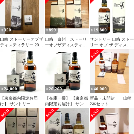
350
899
19,800
¥
¥
¥
山崎 ストーリーオブザ
山崎 白州 ストーリ
サントリー 山崎 ストー
ディスティラリー 2025
ーオブザディスティラ
リー オブ ザ ディステ
カートン ＋ 冊子
リー2025 化粧箱のみ
ィラリー 2024 シングル
モルト ウイスキー 43度
箱付 700ml
^YASTYDJE^
24,000
20,200
40,000
¥
¥
¥
【東京都内限定お届
【在庫一掃】 【東京都
新品・未開封 山崎
け】 サントリー
内限定お届け】 サント
2本セット
SUNTORY 山崎 ストー
リー SUNTORY 山崎 ス
リーオブザディスティ
トーリー オブ ザ ディ
ラリー 2024 700ml 国産
スティラリー 2025 エデ
ウイスキー 【古酒】
ィション 700ml 国産ウ
イスキー 【古酒】