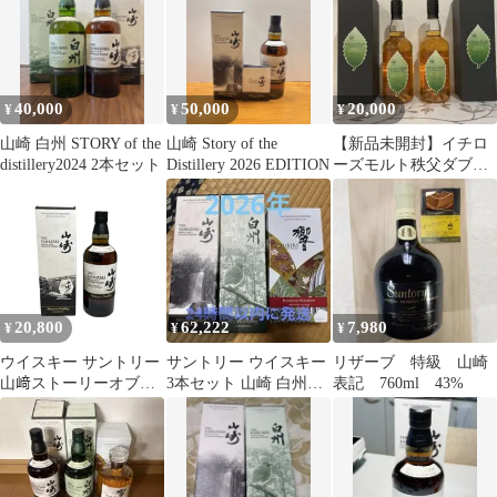
ラリー 2024 700ml 国産
ウイスキー 【古酒】
40,000
50,000
20,000
¥
¥
¥
山崎 白州 STORY of the
山崎 Story of the
【新品未開封】イチロ
distillery2024 2本セット
Distillery 2026 EDITION
ーズモルト秩父ダブル
ディスティラリーズ 2
本セット
20,800
62,222
7,980
¥
¥
¥
ウイスキー サントリー
サントリー ウイスキー
リザーブ 特級 山崎
山﨑ストーリーオブザ
3本セット 山崎 白州
表記 760ml 43%
ディスティラリー
響 2026 未開封
2024/700ml/40%