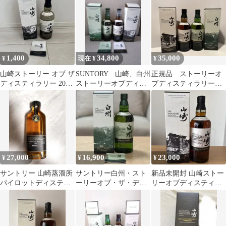
州 響
ン
1,400
34,800
35,000
¥
現在 ¥
¥
山崎ストーリー オブ ザ
SUNTORY 山崎、白州
正規品 ストーリーオ
ディスティラリー 2024
ストーリーオブディス
ブディスティラリー
空瓶 空箱
ティラリー2024
2025山崎、白州セット
冊子付き新品未開封
27,000
16,900
23,000
¥
¥
¥
サントリー 山崎蒸溜所
サントリー白州・スト
新品未開封 山崎ストー
パイロットディスティ
ーリーオブ・ザ・ディ
リーオブディスティラ
ラリー
スティラリー2025 1本
リー2025
未開栓・箱付