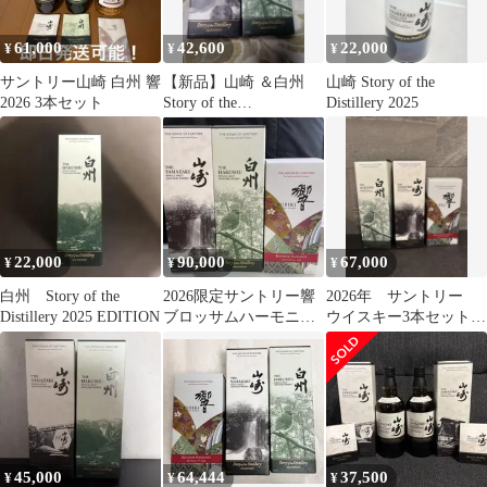
61,000
42,600
22,000
¥
¥
¥
サントリー山崎 白州 響
【新品】山崎 ＆白州
山崎 Story of the
2026 3本セット
Story of the
Distillery 2025
Distillery2026
22,000
90,000
67,000
¥
¥
¥
白州 Story of the
2026限定サントリー響
2026年 サントリー
Distillery 2025 EDITION
ブロッサムハーモニ
ウイスキー3本セット
ー 山﨑 白州 3本セ
白州 山崎 響
ット
45,000
64,444
37,500
¥
¥
¥