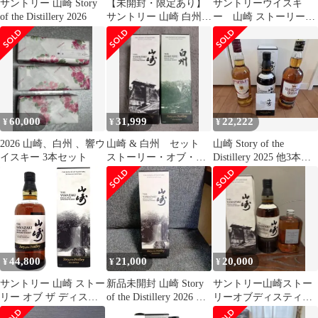
サントリー 山崎 Story
【未開封・限定あり】
サントリーウイスキ
of the Distillery 2026
サントリー 山崎 白州
ー 山崎 ストーリーオ
響 2025 含む 9本セット
ブディスティラリー
60,000
31,999
22,222
¥
¥
¥
2026 山崎、白州 、響ウ
山崎 & 白州 セット
山崎 Story of the
イスキー 3本セット
ストーリー・オブ・
Distillery 2025 他3本セ
ザ・ディスティラリー
ット
2025年版
44,800
21,000
20,000
¥
¥
¥
サントリー 山崎 ストー
新品未開封 山崎 Story
サントリー山崎ストー
リー オブ ザ ディステ
of the Distillery 2026 限
リーオブディスティラ
ィラリー 2026 シングル
定
リー2025 とニッカフロ