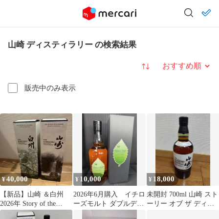
山崎 ディスティラリー の検索結果
並び替え
販売中のみ表示
40,000
10,000
18,000
¥
¥
¥
【新品】山崎 ＆白州
2026年6月購入 イチロ
未開封 700ml 山崎 スト
2026年 Story of the
ーズモルト ダブルディ
ーリー オブ ザ ディス
Distillery
スティラリーズ 山崎 白
ティラリー エディショ