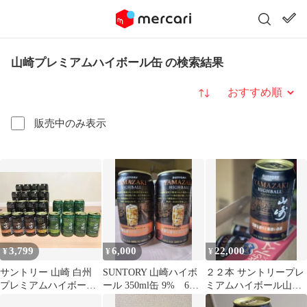
山崎プレミアムハイボール缶 の検索結果
並び替え
販売中のみ表示
3,799
6,000
22,000
¥
¥
¥
サントリー 山崎 白州
SUNTORY 山崎ハイボ
２２本 サントリープレ
プレミアムハイボール
ール 350ml缶 9% 6缶
ミアムハイボール山崎
空き缶セット
セット
〈芳醇な香りと奥深い