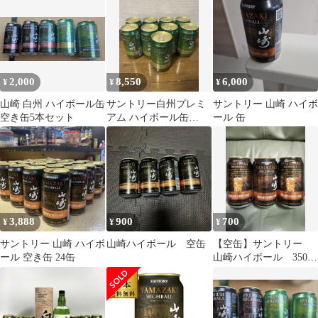
余韻〉350ml缶
2,000
8,550
6,000
¥
¥
¥
山崎 白州 ハイボール缶
サントリー白州プレミ
サントリー 山崎 ハイボ
空き缶5本セット
アム ハイボール缶
ール 缶
350ml 9缶
3,888
900
700
¥
¥
¥
サントリー 山崎 ハイボ
山崎ハイボール 空缶
【空缶】サントリー
ール 空き缶 24缶
山崎ハイボール 350ml
3缶