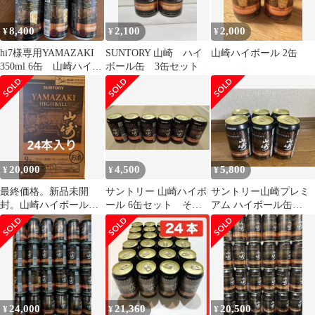
8,400
2,100
2,000
¥
¥
¥
hi7様専用YAMAZAKI
SUNTORY 山崎 ハイ
山崎ハイボール 2缶
350ml 6缶 山崎ハイボ
ボール缶 3缶セット
ール 未開封12本
20,000
4,500
5,800
¥
¥
¥
最終価格。新品未開
サントリー 山崎ハイボ
サントリー山崎プレミ
封。山崎ハイボール缶
ール 6缶セット その
アム ハイボール缶
24本 1ケース
②
350ml 6缶
24,000
21,360
20,500
¥
¥
¥