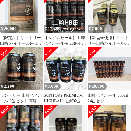
26,000
17,499
7,000
¥
¥
¥
［限定品］サントリー
【タイムセール】山崎
【新品未使用】サント
山崎 ハイボール缶 1ケ
ハイボール缶 20缶セッ
リー山崎ハイボール8缶
ース 新品未開封
ト 24時間以内発送
セット
2,200
5,000
20,000
¥
¥
¥
サントリー 山崎ハイボ
SUNTORY PREMIUM
山崎ハイボール 350ml
ール 2缶セット 賞味期
HIGHBALL 山崎6缶セ
24缶セット
限2026/7
ット