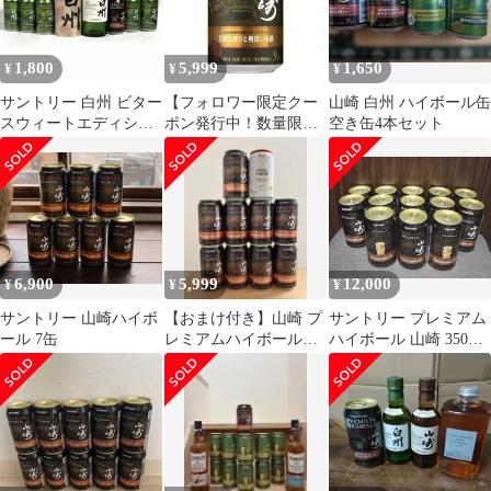
1,800
5,999
1,650
¥
¥
¥
サントリー 白州 ビター
【フォロワー限定クー
山崎 白州 ハイボール缶
スウィートエディショ
ポン発行中！数量限
空き缶4本セット
ン 空き瓶 化粧箱 空き
定】賞味期限2026年7月
缶セット
のため訳あり 6,998円
→5,999円 アウトレット
在庫処分 サントリー プ
レミアムハイボール 山
崎 芳醇な香りと奥深い
余韻 数量限定 350ml缶
6,900
5,999
12,000
¥
¥
¥
×6本 賞味期限2026年7
月 長S
サントリー 山崎ハイボ
【おまけ付き】山崎 プ
サントリー プレミアム
ール 7缶
レミアムハイボール
ハイボール 山崎 350ml
350ml×9本
13缶セット