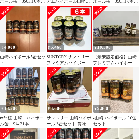
ボール缶 350ml 6本セ
アムハイボール山崎
ボール缶 350ml 6本セ
ット
〈芳醇な香りと奥深い
ット
余韻〉350ml缶
4,000
5,460
18,500
¥
¥
¥
山崎ハイボール5缶セッ
SUNTORY サントリー
【最安設定価格】山崎
ト
プレミアムハイボール
プレミアムハイボール
山崎 350ml缶 6本セッ
12缶＆ミニボトル
ト
180ml×4本
18,500
3,600
5,000
¥
¥
¥
m*4様 山崎 ハイボー
サントリー 山崎ハイボ
▪️山崎 ハイボール / 6缶
ル缶 9% 21本
ール 3缶セット 賞味期
セット
限2026.07