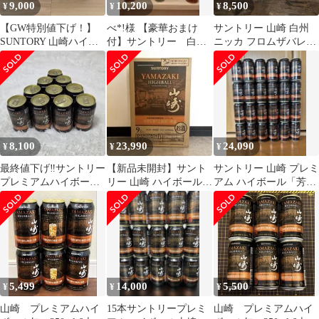
9,000
10,200
8,500
¥
¥
¥
【GW特別値下げ！】
べ*!様 【豪華おまけ
サントリー 山崎 白州
SUNTORY 山崎ハイボ
付】サントリー 白州
ニッカ フロムザバレル
ール 10缶セット
ハイボール缶10本セッ
3本セット
ト
8,100
23,990
24,090
¥
¥
¥
最終値下げ‼️サントリー
【新品未開封】サント
サントリー 山崎 プレミ
プレミアムハイボール
リー 山崎 ハイボール缶
アム ハイボール「芳醇
山崎 350ml 10缶セット
350ml×24缶 ケース
な香りと奥深い余韻」
缶24本セット
5,499
14,000
5,500
¥
¥
¥
山崎 プレミアムハイ
15本サントリープレミ
山崎 プレミアムハイ