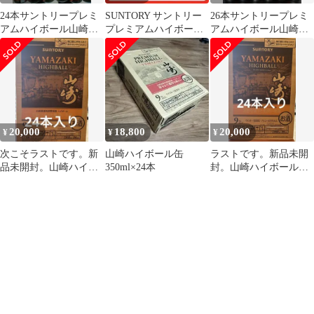
24本サントリープレミ
SUNTORY サントリー
26本サントリープレミ
アムハイボール山崎
プレミアムハイボール
アムハイボール山崎
〈芳醇な香りと奥深い
山崎 350ml缶 24本セッ
〈芳醇な香りと奥深い
余韻〉350ml缶
ト
余韻〉350ml缶
20,000
18,800
20,000
¥
¥
¥
次こそラストです。新
山崎ハイボール缶
ラストです。新品未開
品未開封。山崎ハイボ
350ml×24本
封。山崎ハイボール缶
ール缶24本 1ケース
24本 1ケース