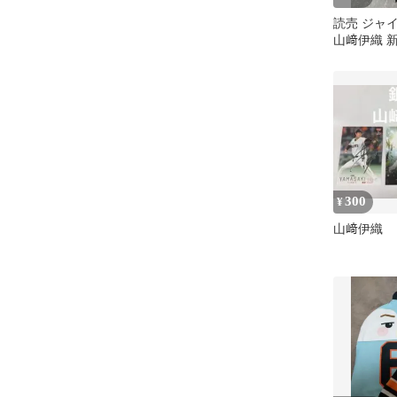
読売 ジャ
山﨑伊織 
ン
300
¥
山﨑伊織