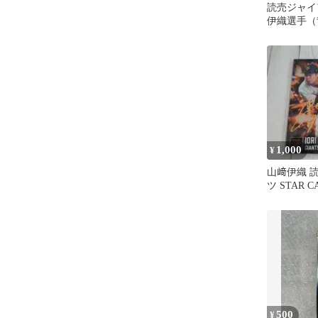
読売ジャイ
伊織選手（
ミニタオル
1,000
¥
山﨑伊織 
ツ STAR 
500
¥