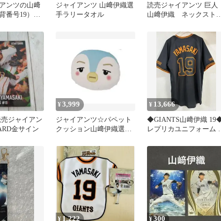
アンツの山﨑
ジャイアンツ 山﨑伊織選
読売ジャイアンツ 巨
背番号19）の
手ラリータオル
山﨑伊織 ネックスト
ップ
3,999
13,666
¥
¥
読売ジャイアン
ジャイアンツ☆パペット
◆GIANTS山﨑伊織 19
CARD金サイン
クッション山﨑伊織選手
レプリカユニフォーム 
(19イオペン)
ラック Mサイズ
1,222
300
¥
¥