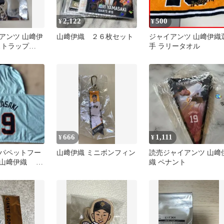
2,122
500
¥
¥
アンツ 山﨑伊
山﨑伊織 ２６枚セット
ジャイアンツ 山﨑伊織
ストラップ
手 ラリータオル
666
1,111
¥
¥
パペットフー
山﨑伊織 ミニボンフィン
読売ジャイアンツ 山﨑
山﨑伊織 ジ
織 ペナント
／コインケー