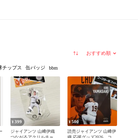
並び替え
球チップス
缶バッジ
bbm
399
500
¥
¥
ー
ジャイアンツ 山﨑伊織
読売ジャイアンツ 山﨑伊
つながるアクリルチャー
織 応援グッズ2026 コー