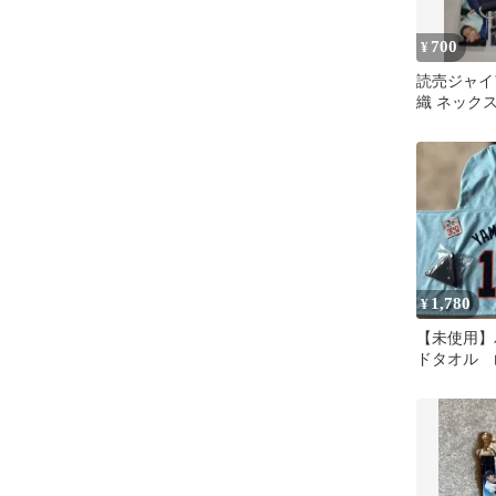
700
¥
読売ジャイ
織 ネック
2026
1,780
¥
【未使用】
ドタオル 
ャイアンツ
ス