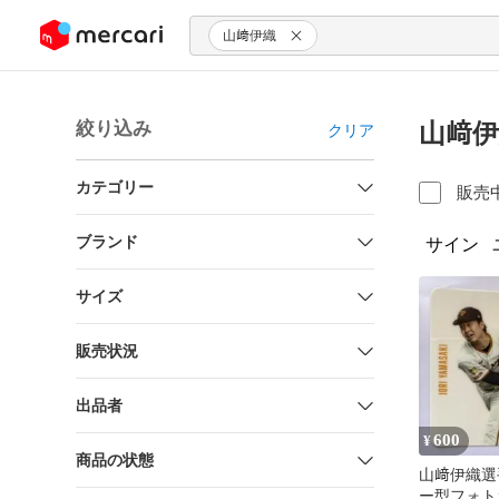
ンツにスキップ
山﨑伊織
絞り込み
山﨑伊
クリア
カテゴリー
販売
ブランド
サイン
サイズ
販売状況
出品者
600
¥
商品の状態
山﨑伊織選
ー型フォト