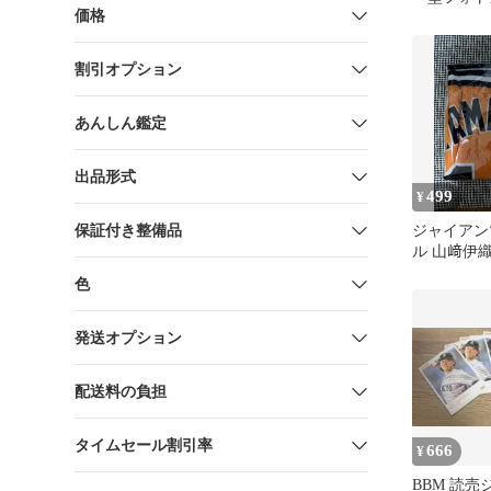
価格
割引オプション
あんしん鑑定
出品形式
499
¥
保証付き整備品
ジャイアン
ル 山﨑伊
色
発送オプション
配送料の負担
タイムセール割引率
666
¥
BBM 読