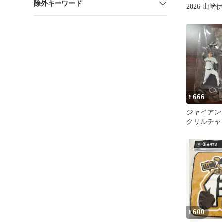
除外キーワード
2026 山﨑
ト
666
¥
ジャイアン
クリルチャ
倫 山﨑伊
600
¥