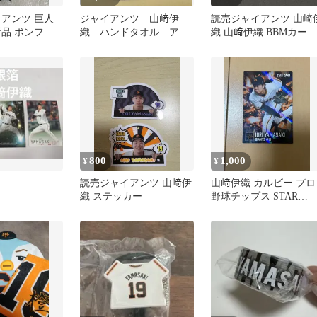
イアンツ 巨人
ジャイアンツ 山﨑伊
読売ジャイアンツ 山崎
新品 ボンフィ
織 ハンドタオル アク
織 山﨑伊織 BBMカード
リルキーホルダー
2枚セット
800
1,000
¥
¥
読売ジャイアンツ 山﨑伊
山﨑伊織 カルビー プロ
織 ステッカー
野球チップス STAR
CARD