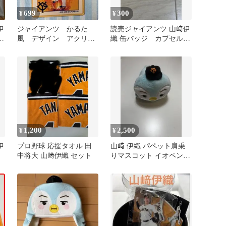
699
300
¥
¥
伊
ジャイアンツ かるた
読売ジャイアンツ 山﨑伊
ム
風 デザイン アクリル
織 缶バッジ カプセルト
キーホルダー 山﨑伊織
イ
1,200
2,500
¥
¥
伊
プロ野球 応援タオル 田
山﨑 伊織 パペット肩乗
中将大 山﨑伊織 セット
りマスコット イオペン
19 ジャイアンツ