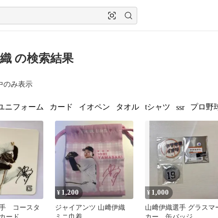
織 の検索結果
中のみ表示
ユニフォーム
カード
イオペン
タオル
tシャツ
プロ野
ssr
1,200
1,000
¥
¥
手 コースタ
ジャイアンツ 山﨑伊織
山﨑伊織選手 グラスマ
カード
ミニ巾着
カー 缶バッジ