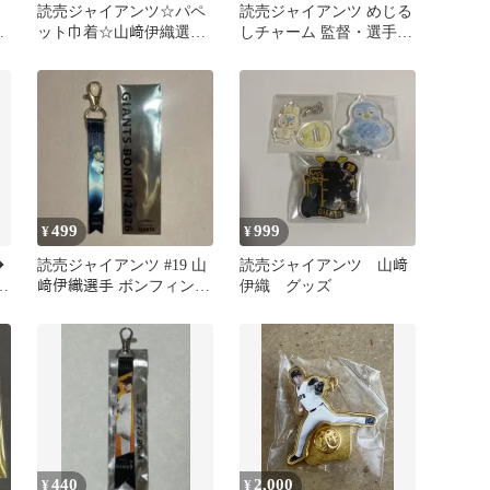
人
読売ジャイアンツ☆パペ
読売ジャイアンツ めじる
ラ
ット巾着☆山﨑伊織選手
しチャーム 監督・選手
（19イオペン）
ver. vol.2 山﨑伊織
499
999
¥
¥
◆
読売ジャイアンツ #19 山
読売ジャイアンツ 山﨑
ブ
﨑伊織選手 ボンフィン
伊織 グッズ
2026
440
2,000
¥
¥