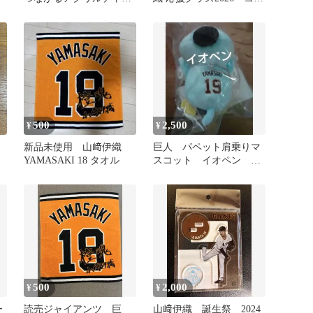
ム 匿名配送
スター型フォトカード／
非売品
500
2,500
¥
¥
新品未使用 山﨑伊織
巨人 パペット肩乗りマ
YAMASAKI 18 タオル
スコット イオペン 山
﨑伊織 2026年 ジャイア
ンツ
500
2,000
¥
¥
ー
読売ジャイアンツ 巨
山﨑伊織 誕生祭 2024