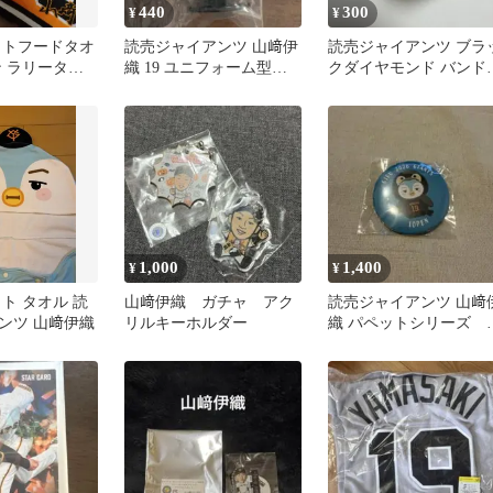
440
300
¥
¥
ットフードタオ
読売ジャイアンツ 山﨑伊
読売ジャイアンツ ブラ
ン ラリータオ
織 19 ユニフォーム型キ
クダイヤモンド バンド
ャイアンツ 山
ーホルダー
山﨑伊織
1,000
1,400
¥
¥
ト タオル 読
山﨑伊織 ガチャ アク
読売ジャイアンツ 山﨑
ンツ 山﨑伊織
リルキーホルダー
織 パペットシリーズ 
オペン 缶バッジ