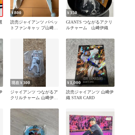
800
350
¥
¥
選
読売ジャイアンツ パペッ
GIANTS つながるアクリ
トファンキャッ プ山﨑伊
ルチャーム 山﨑伊織
織 イオペン
300
1,000
現在 ¥
¥
伊
ジャイアンツ つながるア
読売ジャイアンツ 山﨑伊
クリルチャーム 山﨑伊織
織 STAR CARD
②