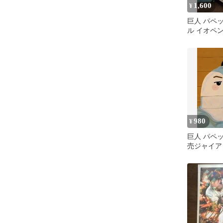
1,600
¥
巨人 パペ
ル イオペ
ル 読売ジ
﨑伊織
980
¥
巨人 パペッ
売ジャイア