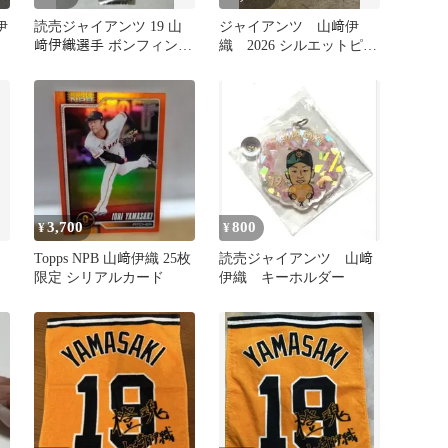
伊
読売ジャイアンツ 19 山
ジャイアンツ 山﨑伊
﨑伊織選手 ボンフィン
織 2026 シルエットピン
（2024年）
バッジクラブジャイアン
ツ
3,700
800
¥
¥
Topps NPB 山﨑伊織 25枚
読売ジャイアンツ 山﨑
限定 シリアルカード
伊織 キーホルダー