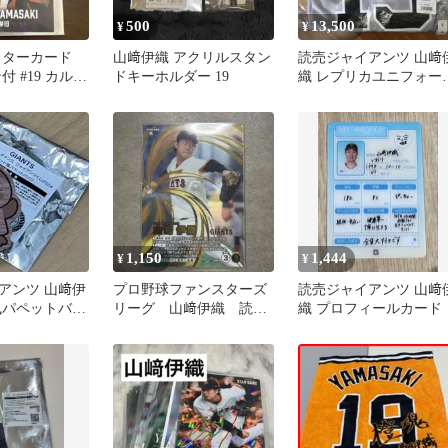
500
13,500
¥
¥
スターカード
山﨑伊織 アクリルスタン
読売ジャイアンツ 山﨑
付 #19 カルビ
ドキーホルダー 19
織 レプリカユニフォー
ップス2026
ビジター S
1,150
1,444
¥
¥
アンツ 山﨑伊
プロ野球ファンスターズ
読売ジャイアンツ 山﨑
風パペットバッ
リーグ 山﨑伊織 読売
織 プロフィールカード
ジャイアンツ SSR