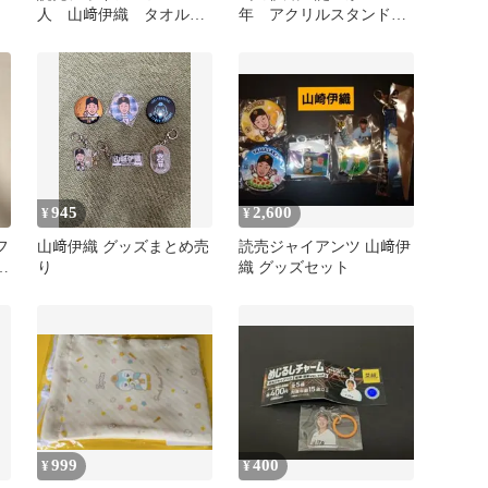
人 山﨑伊織 タオル
年 アクリルスタンド
交流戦 非売品
匿名配送
945
2,600
¥
¥
フ
山﨑伊織 グッズまとめ売
読売ジャイアンツ 山﨑伊
山
り
織 グッズセット
999
400
¥
¥