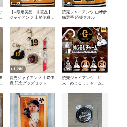
599
500
¥
¥
ッ
【⭐限定美品・非売品】
読売ジャイアンツ 山﨑伊
ジャイアンツ 山﨑伊織選
織選手 応援タオル
手 ラリータオル 読売巨
人軍
1,280
990
¥
¥
伊
読売ジャイアンツ 山﨑伊
読売ジャイアンツ 巨
イ
織 記念グッズセット
人 めじるしチャーム
山﨑伊織 丸佳浩