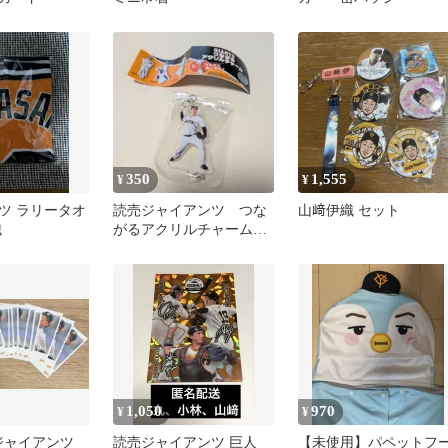
350
1,555
¥
¥
ツ ラリータオ
読売ジャイアンツ つな
山﨑伊織 セット
織
がるアクリルチャーム
山﨑伊織
1,050
970
¥
¥
売ジャイアンツ
読売ジャイアンツ 巨人
【未使用】パペットフ