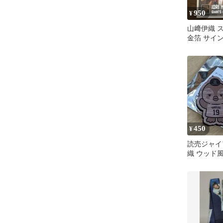
950
¥
山﨑伊織 
金箔 サイン
ープロ野球チ
450
¥
読売ジャイ
織 ウッド
ジ