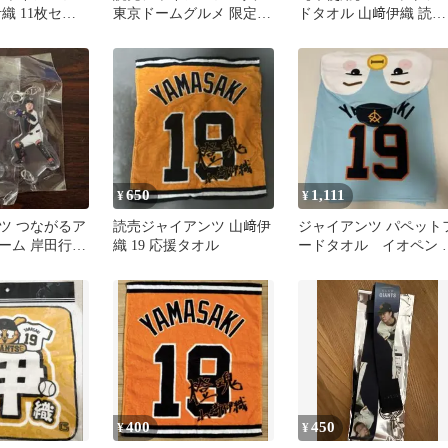
伊織 11枚セッ
東京ドームグルメ 限定ホ
ドタオル 山﨑伊織 読売
ログラムステッカー 丸小
ジャイアンツ
林伊織
650
1,111
¥
¥
ツ つながるア
読売ジャイアンツ 山﨑伊
ジャイアンツ パペット
ーム 岸田行
織 19 応援タオル
ードタオル イオペン 
織
﨑伊織
400
450
¥
¥