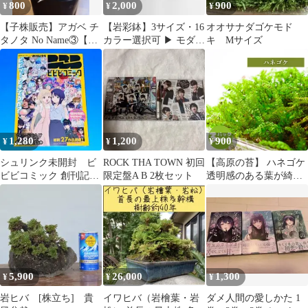
800
2,000
900
¥
¥
¥
【子株販売】アガベ チ
【岩彩鉢】3サイズ・16
オオサナダゴケモド
タノタ No Name③【発
カラー選択可 ▶ モダン
キ Mサイズ
根済み】
デザイン鉢・おしゃれ
プランター
1,280
1,200
900
¥
¥
¥
シュリンク未開封 ビ
ROCK THA TOWN 初回
【高原の苔】 ハネゴケ
ビビコミック 創刊記念
限定盤A B 2枚セット
透明感のある葉が綺麗
号 付録 超かぐや姫！
テラリウム 苔パック 苔
クリアカード付き
テラリウム アクアテラ
リウム 日陰向き 湿潤な
環境を好む クローズ 密
閉容器向け S(１０ｃｍ
×１２ｃｍ)外寸
5,900
26,000
1,300
¥
¥
¥
岩ヒバ [株立ち] 貴
イワヒバ（岩檜葉・岩
ダメ人間の愛しかた 1