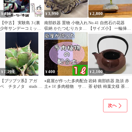
426
3,990
2,800
¥
¥
¥
【中古】 実験島 3 (裏
南部鉄器 置物 小物入れ
No.41 自然石の花器
少年サンデーコミック
収納 かたつむりカタツ
【サイズ小】 一輪挿し
ス) / MITA、岩葉 / 小学
ムリ 葉っぱ 葉 鉄 岩鋳
花瓶
館
1,200
400
2,100
¥
¥
¥
【ブツブツ系】アガ
⭐︎庭屋が作った多肉配合
岩鋳 南部鉄器 急須 赤
ベ チタノタ studs 子
土⭐︎ 1ℓ 多肉植物 サボ
茶 砂鉄 柿葉文様 茶道
株②
テン 挿木 種まき
具 鉄製 鉄瓶 蓋なし
魂根植物
次へ