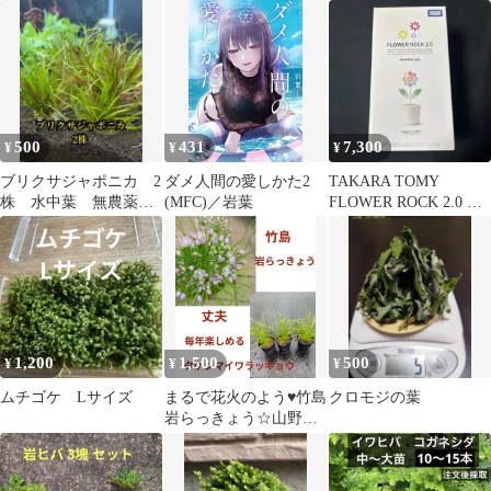
ナス フーケリー
500
431
7,300
¥
¥
¥
ブリクサジャポニカ 2
ダメ人間の愛しかた2
TAKARA TOMY
株 水中葉 無農薬
(MFC)／岩葉
FLOWER ROCK 2.0 ノ
メルカリ便
ースポール 訳あり
1,200
1,500
500
¥
¥
¥
ムチゴケ Lサイズ
まるで花火のよう♥竹島
クロモジの葉
岩らっきょう☆山野草
✨（竹島岩辣韮）