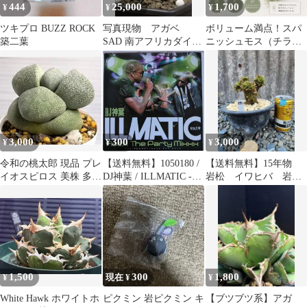
444
25,000
1,700
¥
¥
¥
ツキプロ BUZZ ROCK
写真現物 アガベ
ボリューム満点！スパ
築二葉
SAD 南アフリカダイヤ
ニッシュモス（チラン
モンド
ジアウスネオイデス）
3,000
300
3,000
¥
¥
¥
令和の桃太郎 現品 プレ
【送料無料】1050180 /
【送料無料】15年物
イオスピロス 美株 多肉
DJ神葉 / ILLMATIC -
岩松 イワヒバ 岩ヒ
植物 約5cm 抜き苗
ROCK THE PARTY
バ 盆栽 山野草 高山
MIXXX- VOL.19 / CD
植物 591
1,500
300
1,800
¥
現在 ¥
¥
White Hawk ホワイトホ
ピクミン 岩ピクミン キ
【ブツブツ系】アガ