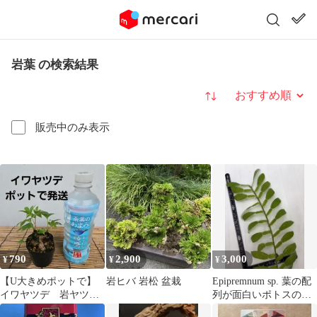
岩葉 の検索結果
並び替え
販売中のみ表示
790
2,900
3,000
¥
¥
¥
【U大きめポットで】
岩ヒバ 岩松 盆栽
Epipremnum sp. 葉の配
イワヤツデ 岩ヤツ
列が面白いポトスの仲
デ 丹頂草 タンチョ
間