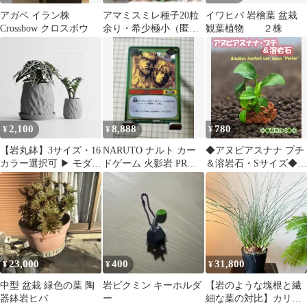
アガベ イラン株
アマミスミレ種子20粒
イワヒバ 岩檜葉 盆栽
Crossbow クロスボウ
余り・希少極小（匿
観葉植物 ２株
名・追跡・補償発送）
Va-2
2,100
8,888
780
¥
¥
¥
【岩丸鉢】3サイズ・16
NARUTO ナルト カー
◆アヌビアスナナ プチ
カラー選択可 ▶ モダン
ドゲーム 火影岩 PR
＆溶岩石・Sサイズ◆個
デザイン鉢・おしゃれ
作-1-R
体選択可◎水中育成・
プランター
第四種郵便発送
23,000
400
31,800
¥
¥
¥
中型 盆栽 緑色の葉 陶
岩ピクミン キーホルダ
【岩のような塊根と繊
器鉢岩ヒバ
ー
細な葉の対比】カリバ