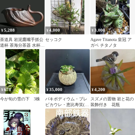
5,288
4,000
3,000
¥
¥
¥
茶道具 岩泥鷹嘴手抓公
セッコク
Agave Titanota 皇冠 ア
道杯 茶海分茶器 水杯
ガベ チタノタ
新品未使用
678
35,000
4,200
¥
¥
¥
今が旬の雪の下 3株
パキポディウム・ブレ
スズメの置物 岩と花の
ビカウレ・恵比寿笑(鉢
装飾付き 花瓶
セット・送料込み)