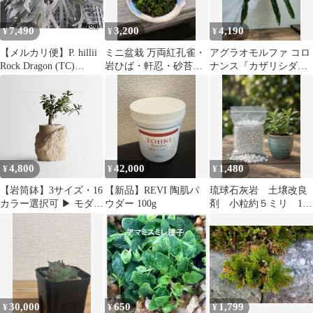
7,490
3,200
4,190
¥
¥
¥
【メルカリ便】P. hillii
ミニ盆栽 万両紅孔雀・
アグラオモルファ コロ
Rock Dragon (TC)
岩ひば・軒忍・砂苔・
ナンス『カザリシダ』
【79】
灰苔の寄せ植え 有田
［板付・人気・大株］
焼陶器鉢入り
【珍奇植物】
4,800
42,000
1,480
¥
¥
¥
【岩筒鉢】3サイズ・16
【新品】REVI 陶肌パ
琉球石灰岩 土壌改良
カラー選択可 ▶ モダン
ウダー 100g
剤 小粒約５ミリ 1リ
デザイン鉢・おしゃれ
ットル
プランター
30,000
650
1,799
¥
¥
¥