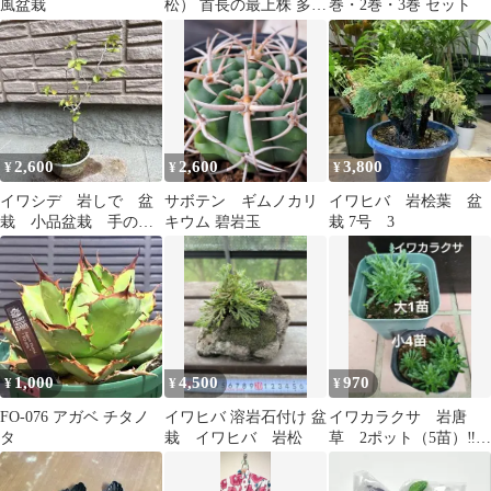
風盆栽
松） 首長の最上株 多幹
巻・2巻・3巻 セット
樹 樹齢約40年
2,600
2,600
3,800
¥
¥
¥
イワシデ 岩しで 盆
サボテン ギムノカリ
イワヒバ 岩桧葉 盆
栽 小品盆栽 手の平
キウム 碧岩玉
栽 7号 3
盆栽
1,000
4,500
970
¥
¥
¥
FO-076 アガベ チタノ
イワヒバ 溶岩石付け 盆
イワカラクサ 岩唐
タ
栽 イワヒバ 岩松
草 2ポット（5苗）‼️
ロックガーデン 盆
栽 苔玉