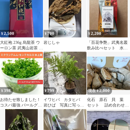
ウソウ
2,500
700
2,200
¥
¥
¥
大紅袍 236g 烏龍茶 ウ
岩じしゃ
「百花争艶」武夷名叢
ーロン茶 武夷山岩茶 福
飲み比べセット 水出
建省武夷山産 中国十大
し可能 武夷岩茶
銘茶
398
799
2,000
¥
¥
現在 ¥
お待たせ致しました！
イワヒバ カタヒバ
化石 原石 貝 葉
コスパ最強 パールグラ
岩ひば 写真に写って
セット 詰め合わせ②
スより初心者向き！ ミ
いるかたまりで。 ポ
1.4kg以上
クランテムム•モンテカ
ット直径9cm
ルロ パールグラス系 水
草 アクアリウム