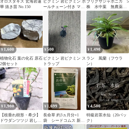
オロスタキス 玄海岩蓮
ピクミン 岩ピクミン ボ
ブリクサジャポニカ 5
華 抜き苗 No.150
ールチェーン付き マス
株 水中葉 無農薬
コット
郵送
1,600
500
1,490
¥
¥
¥
植物化石 葉の化石 原石
ピクミン 岩ピクミン ス
ラン 風蘭（フウラ
2個セット
トラップ
ン）
1,980
1,699
4,500
¥
¥
¥
【枝垂れ樹形・希少】
長命草 約3ヵ月分×1
特級岩茶水仙（20パッ
ドウダンツツジ 岩しだ
袋 シードコムス 新品
ク）
れ 3.5号ポット苗 ／ 落
未開封