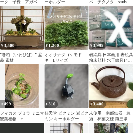
ーク 子株 アガベ
ーホルダー
ベ チタノタ studs 子
チタノタ
株①
3,500
1,200
3,999
¥
¥
¥
"巻柏（いわひば）" 盆
オオサナダゴケモド
岩絵具 日本画用 岩絵具
栽 素材
キ Lサイズ
粉末顔料 水干絵具14岩
白緑など
499
310
3,400
¥
¥
¥
フィカス プミラ ミニマ
任天堂 ピクミン 岩ピク
未使用 南部鉄器 急
観葉植物 c
ミン キーホルダー
須 柿葉文様 燕三条
金属工芸 鋳鉄製鉄瓶