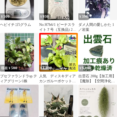
500
930
396
¥
¥
¥
ヘビイチゴ5グラム
No.H7b6/1 ビーナスラ
ダメ人間の愛しかた 1
イト７号（互換品) 2㍑
／岩葉
入り
500
1,890
9,000
現在 ¥
¥
¥
ブセファランドラsp.テ
人気 ディスキディア
出雲石 200g【加工用】
ィアグリーン1株
カンガルーポケット
【魔除】【空間浄化】
【ポケット付き】2号ポ
【プロフ必読】
ット(個体おまかせ1
鉢)※花無し株あり 観
葉植物 インテリア 可愛
い かわいい 室内園芸
ピンク アリ植物 蟻植物
(500138)