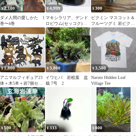
2,100
4,999
300
¥
¥
¥
ダメ人間の愛しかた 1
マキシラリア、デンド
ピクミン マスコット＆
巻〜4巻
ロビウム(セッコク)、
フルーツグミ 岩ピクミ
岩オモダカ、オリヅル
ン キーホルダー
ラン、マメヅタ
1,800
3,800
3,500
¥
¥
¥
アニマルフィギュア23
イワヒバ 岩桧葉 盆
Naruto Hidden Leaf
体＋木5本＋岩7個セッ
栽 7号 2
Village Tee
ト
590
333
800
¥
¥
¥