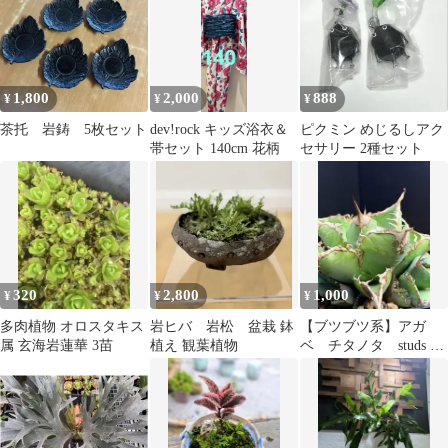
1,800
2,000
888
¥
¥
¥
茶托 岩鋳 5枚セット
dev!rock キッズ浴衣＆
ピクミン めじるしアク
帯セット 140cm 花柄
セサリー 2種セット
320
2,800
1,000
¥
¥
¥
多肉植物 オロスタキス
岩ヒバ 岩松 盆栽 鉢
【ブツブツ系】アガ
属 玄海岩蓮華 3苗
植え 観葉植物
ベ チタノタ studs 子
株④