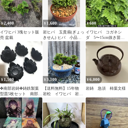
2,400
1,600
600
¥
¥
¥
イワヒバ 3塊セット販
岩ヒバ 玉貴扇(ぎょっ
イワヒバ コガネシ
売 盆栽
きせん) ヒバ 小品盆
ダ 5〜15cm抜き苗
栽 山野草 湯呑み
10〜15本 盆栽 庭下
鉢仕立て
草グランドカバー
1,500
3,100
6,000
¥
¥
¥
✤南部岩鋳✤鋳鉄製葉
【送料無料】15年物
岩鋳 急須 柿葉文様
型皿5枚セット 南部鉄
岩松 イワヒバ 岩ヒ
器 重量有ります
バ 盆栽 山野草 高山
植物 581