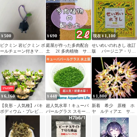
葉低木 盆栽向き 庭木
紅葉
500
690
1,100
¥
¥
現在 ¥
ピクミン 岩ピクミン ボ
庭屋が作った多肉配合
せいめいのれきし 改訂
ールチェーン付きマス
土 2ℓ 多肉植物 サボ
版 バージニア・リ
コット
テン 挿木 種まき
ー・バートン 絵本
魂根植物
1%OFF
6,160
448
1,800
¥
¥
¥
【良形・人気種】パキ
超人気水草！キューバ
新着 希少 原種 ホ
ポディウム・ブレビカ
パールグラス スモール
ヤ ルティアエ サク
ウレ “恵比寿笑い”
パールグラス系 水草 ア
ララン 鉢花 パルダ
(Pachypodium
クアリウム
リウム
brevicaule) / Plants by
THE CORE