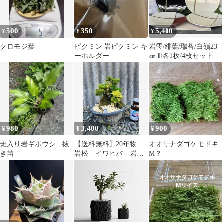
500
350
5,400
¥
¥
¥
クロモジ葉
ピクミン 岩ピクミン キ
岩雫/緋葉/瑞苔/白嶺23
ーホルダー
㎝皿各1枚/4枚セット
980
3,400
900
¥
¥
¥
斑入り岩ギボウシ 抜
【送料無料】20年物
オオサナダゴケモドキ
き苗
岩松 イワヒバ 岩ヒ
M？
バ 盆栽 山野草 高山
植物 582