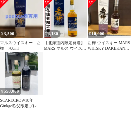
ッシュ
3本セット
3,500
4,180
10,000
¥
¥
¥
マルスウイスキー 岳
【北海道内限定発送】
岳樺 ウイスキー MARS
樺 700ml
MARS マルス ウイスキ
WHISKY DAKEKANBA
ー 岳樺 ブレンド モル
700ml
ト ウイスキー 700ml
43% 箱付 196 未開栓
550,000
¥
SCARECROW10年
Ginkgo秩父限定ブレン
ドウイスキー2本セット