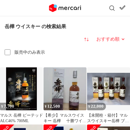
岳樺 ウイスキー の検索結果
並び替え
販売中のみ表示
7,700
12,500
22,000
¥
¥
¥
マルス 岳樺 ピーテッド
【希少】マルスウイス
【未開栓・箱付】マル
ALC46% 700ML
キー 岳樺 十勝ワイン
スウイスキー岳樺 ブラ
（山幸）カスクフィニ
ンデー樽仕上げ 700ml