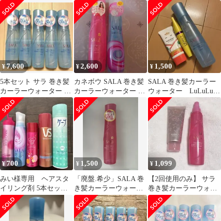
ローズ
未使用品
7,600
2,600
1,500
¥
¥
¥
5本セット サラ 巻き髪
カネボウ SALA 巻き髪
SALA 巻き髪カーラー
カーラーウォーター サ
カーラーウォーター 2
ウォーター LuLuLun
ラの香り 160ml 製造終
本セット
ハンドクリーム マス
了品
カラ
700
1,500
1,099
¥
¥
¥
みい様専用 ヘアスタ
「廃盤.希少」SALA 巻
【2回使用のみ】 サラ
イリング剤 5本セッ
き髪カーラーウォータ
巻き髪カーラーウォー
ト まとめ売り
ー サラスウィートロー
ター アリミノ スパイス
ズの香り
チューブ