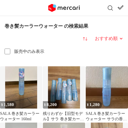
巻き髪カーラーウォーター の検索結果
並び替え
販売中のみ表示
1,580
8,200
1,280
¥
¥
¥
SALA 巻き髪カーラー
残りわずか【旧型モデ
SALA 巻き髪カーラー
ウォーター 160ml
ル】サラ 巻き髪カーラ
ウォーター サラの香り
ーウォーター サラの香
Kanebo カネボウ