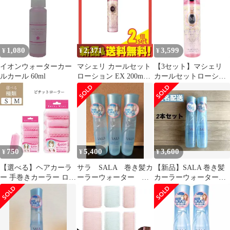
カール ヘアスタイリン
んたん
グ
1,080
2,371
3,599
¥
¥
¥
イオンウォーターカー
マシェリ カールセット
【3セット】マシェリ
ルカール 60ml
ローション EX 200mL 2
カールセットローショ
個セット まとめ売り
ン EX f ヘアスタイリン
グ 200mL
750
5,400
3,600
¥
¥
¥
【選べる】ヘアカーラ
サラ SALA 巻き髪カ
【新品】SALA 巻き髪
ー 手巻きカーラー ロッ
ーラーウォーター サ
カーラーウォーター
ド ヘアアレンジ スタイ
ラの香り カネボウ
160ml 2本セット
リング ふんわり ヒート
ヘアミスト
レスカーラー スポンジ
タイプ カーラー 巻き髪
寝ながら 前髪 カーラー