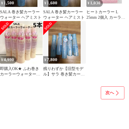
1,500
1,600
1,030
¥
¥
¥
SALA 巻き髪カーラー
SALA 巻き髪カーラー
ヒートカーラー L
ウォーター ヘアミスト
ウォーター ヘアミスト
25mm 2個入 カーラー
マジックカーラー ホッ
トカーラー 髪 前髪カー
ラー
4,990
7,800
¥
¥
即購入OK★ ふわ巻き
残りわずか【旧型モデ
カーラーウォーター 5
ル】サラ 巻き髪カーラ
本セット
ーウォーター サラの香
り（5本セット）
次へ