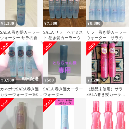
1,380
7,580
8,800
¥
¥
¥
SALA 巻き髪カーラー
SALA サラ ヘアミス
サラ 巻き髪カーラー
ウォーター サラの香り
ト 巻き髪カーラーウォ
ウォーター サラの香
スタイリング ヘアケア
ーター 5本セット
り ヘアスタイリン
グ 5点セット
3,980
580
3,280
¥
¥
¥
カネボウSARA巻き髪
SALA 巻き髪カーラー
（新品未使用）サラ
カラーウォーター160ml
ウォーター
SALA巻き髪カーラー
生産終了品
ウォーター スウィート
ローズの香り