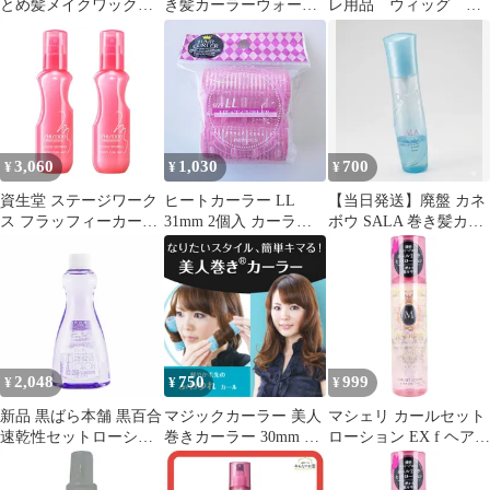
とめ髪メイクワックス
き髪カーラーウォータ
レ用品 ウィッグ ス
EX ふわ巻き髪カラー
ー サラの香り 160ml
タンド スキバサミ
ウォーター
ヘアアイロン 小物
3,060
1,030
700
¥
¥
¥
資生堂 ステージワーク
ヒートカーラー LL
【当日発送】廃盤 カネ
ス フラッフィーカール
31mm 2個入 カーラー
ボウ SALA 巻き髪カー
ミスト 150ml ×2個 セッ
マジックカーラー ホッ
ラーウォーター 残量3
ト ヘアミスト スタイリ
トカーラー 髪 前髪カー
割
ング スタイリング剤 熱
ラー
ダメージ カール カール
ヘア ふんわり なめらか
サロン専売品 美容室専
売
2,048
750
999
¥
¥
¥
新品 黒ばら本舗 黒百合
マジックカーラー 美人
マシェリ カールセット
速乾性セットローショ
巻きカーラー 30mm タ
ローション EX f ヘアス
ンハードつめかえ
ーコイズ 40ｍｍ ピンク
タイリング 200mL 濃密
200ml 巻き髪 ウェーブ
ヘアカーラー 巻き髪 か
パールヘアエステ。