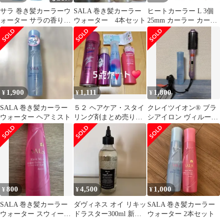
サラ 巻き髪カーラーウ
SALA 巻き髪カーラー
ヒートカーラー L 3個
ォーター サラの香り
ウォーター 4本セット
25mm カーラー カール
×3個セット
巻く伝導効果 巻き髪 ホ
4973167589021 #
ットカーラー ヘアアレ
ンジ ヘアセット ヘア小
物 ヘア用品 素早く ヘ
アアレンジ SPV40019
【▲】/ヒートカーラー
L3P
1,900
1,111
1,800
¥
¥
¥
SALA 巻き髪カーラー
５２ ヘアケア・スタイ
クレイツイオン®︎ ブラ
ウォーター ヘアミスト
リング剤まとめ売り
シアイロン ヴィルーツ
５点セット
& サラ ヘアミスト セ
ット売り
800
4,500
1,000
¥
¥
¥
SALA 巻き髪カーラー
ダヴィネス オイ リキッ
SALA 巻き髪カーラー
ウォーター スウィート
ドラスター300ml 新品
ウォーター 2本セット