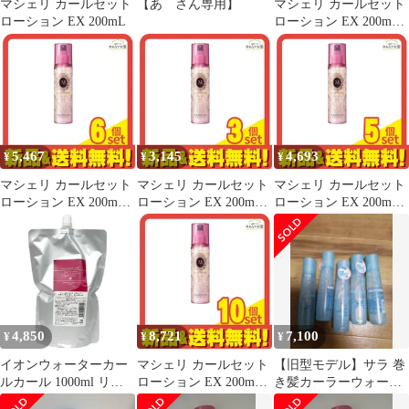
マシェリ カールセット
【あ さん専用】
マシェリ カールセット
ローション EX 200mL
ローション EX 200mL 4
個セット まとめ売り
5,467
3,145
4,693
¥
¥
¥
マシェリ カールセット
マシェリ カールセット
マシェリ カールセット
ローション EX 200mL 6
ローション EX 200mL 3
ローション EX 200mL 5
個セット まとめ売り
個セット まとめ売り
個セット まとめ売り
4,850
8,721
7,100
¥
¥
¥
イオンウォーターカー
マシェリ カールセット
【旧型モデル】サラ 巻
ルカール 1000ml リフ
ローション EX 200mL
き髪カーラーウォータ
ィル
10個セット まとめ売り
ー サラの香り（5本セ