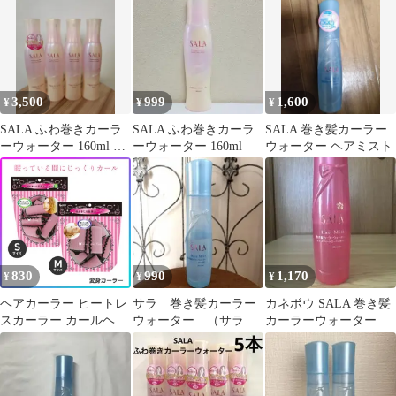
り（5本セット）
3,500
999
1,600
¥
¥
¥
SALA ふわ巻きカーラ
SALA ふわ巻きカーラ
SALA 巻き髪カーラー
ーウォーター 160ml 3
ーウォーター 160ml
ウォーター ヘアミスト
本セット&半分使用1本
830
990
1,170
¥
¥
¥
ヘアカーラー ヒートレ
サラ 巻き髪カーラー
カネボウ SALA 巻き髪
スカーラー カールヘア
ウォーター （サラの
カーラーウォーター ス
カーラー Sサイズ Mサ
香り） カネボウ
ウィートローズの香り
イズ 細目 スポンジタイ
プ ボリュームアップ ア
レンジヘア 髪の毛 巻き