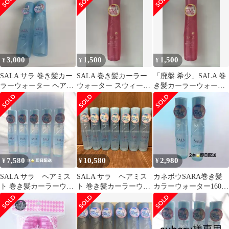
ット）
3,000
1,500
1,500
¥
¥
¥
SALA サラ 巻き髪カー
SALA 巻き髪カーラー
「廃盤.希少」SALA 巻
ラーウォーター ヘアミ
ウォーター スウィート
き髪カーラーウォータ
スト 2本セット
ローズの香り
ー スウィートローズの
香り
7,580
10,580
2,980
¥
¥
¥
SALA サラ ヘアミス
SALA サラ ヘアミス
カネボウSARA巻き髪
ト 巻き髪カーラーウォ
ト 巻き髪カーラーウォ
カラーウォーター160ml
ーター 5本セット
ーター 7本セット
生産終了品