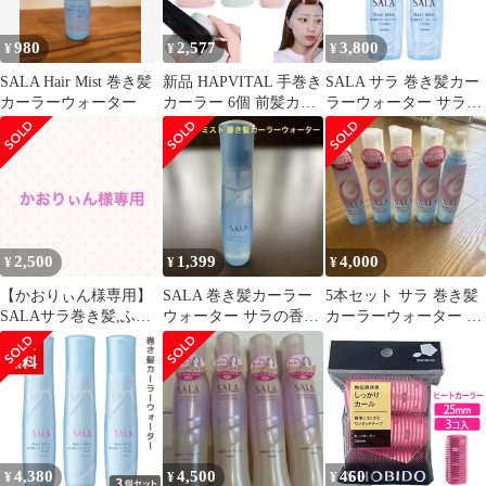
ボリュームアップ ヘア
ケア用品 【▲B】/ピチ
980
2,577
3,800
¥
¥
¥
ットローラー
SALA Hair Mist 巻き髪
新品 HAPVITAL 手巻き
SALA サラ 巻き髪カー
カーラーウォーター
カーラー 6個 前髪カー
ラーウォーター サラの
ラー カーラー 前髪 マ
香り
ジックカーラー セット
手巻きカーラー ヘアロ
ーラー 前髪 ヘアローラ
ーセット 使用簡単(25
mm、30 mm、40 mm各
2個) 理髪カーラー 前髪
2,500
1,399
4,000
¥
¥
¥
巻き髪用 サロン用 ヘア
ローラ
【かおりぃん様専用】
SALA 巻き髪カーラー
5本セット サラ 巻き髪
SALAサラ巻き髪,ふわ
ウォーター サラの香り
カーラーウォーター サ
巻き,Lieseアイロン下地
Kanebo カネボウ
ラの香り 160ml SALA
3点
4,380
4,500
460
¥
¥
¥