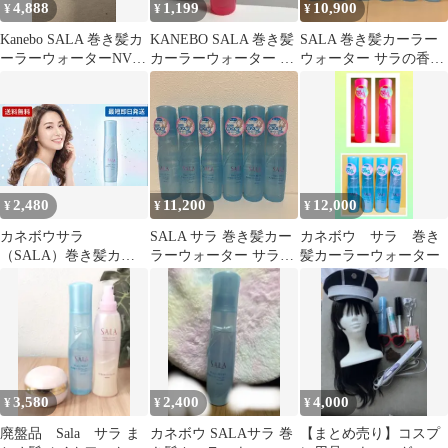
4,888
1,199
10,900
¥
¥
¥
Kanebo SALA 巻き髪カ
KANEBO SALA 巻き髪
SALA 巻き髪カーラー
ーラーウォーターNV
カーラーウォーター ヘ
ウォーター サラの香り
40mL × 5本セット
アスプレー
6本セット
2,480
11,200
12,000
¥
¥
¥
カネボウサラ
SALA サラ 巻き髪カー
カネボウ サラ 巻き
（SALA）巻き髪カラ
ラーウォーター サラの
髪カーラーウォーター
ーウォーター160mL
香り 6個セット
（サラの香り）
3,580
2,400
4,000
¥
¥
¥
廃盤品 Sala サラ ま
カネボウ SALAサラ 巻
【まとめ売り】コスプ