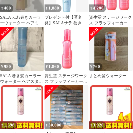
400
1,880
4,280
¥
¥
¥
SALA ふわ巻きカーラ
プレゼント付【匿名
資生堂 ステージワーク
ーウォーター ヘアミス
発】SALAサラ 巻き髪
ス フラッフィーカール
ト
カーラーウォーターサ
ミスト 150ml ×3個 セッ
ラの香り160ml
ト ヘアミスト スタイリ
ング スタイリング剤 熱
ダメージ カール カール
ヘア ふんわり なめらか
サロン専売品 美容室専
売
980
1,860
760
¥
¥
¥
SALA 巻き髪カーラー
資生堂 ステージワーク
まとめ髪ウォーター
ウォーター ヘアスタイ
ス フラッフィーカール
リング
ミスト 150ml ヘアミス
ト スタイリング スタイ
リング剤 熱ダメージ カ
ール カールヘア ミスト
ふんわり なめらか サロ
ン専売品 美容室専売
1,598
30,000
3,920
¥
¥
¥