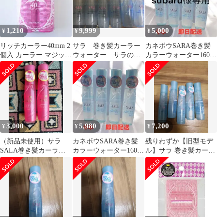
1,210
9,999
5,000
¥
¥
¥
リッチカーラー40mm 2
サラ 巻き髪カーラー
カネボウSARA巻き髪
個入 カーラー マジック
ウォーター サラの香
カラーウォーター160ml
カーラー ホットカーラ
り 6本セット
生産終了品
ー 髪 前髪カーラー
3,000
5,980
7,200
¥
¥
¥
（新品未使用）サラ
カネボウSARA巻き髪
残りわずか【旧型モデ
SALA巻き髪カーラー
カラーウォーター160ml
ル】サラ 巻き髪カーラ
ウォーター スウィート
生産終了品
ーウォーター サラの香
ローズの香り
り（5本セット）