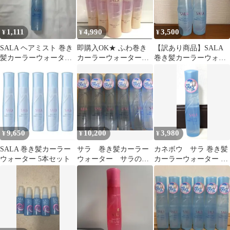
髪 ウェーブ ヘアアレン
ジ 変身カーラー 睡眠時
就寝中 ヘアケア 定形外
1,111
4,990
3,500
¥
¥
¥
郵便発送 【KP】
【△】/ヘンシンカーラ
SALA ヘアミスト 巻き
即購入OK★ ふわ巻き
【訳あり商品】SALA
ー
髪カーラーウォーター
カーラーウォーター 5
巻き髪カーラーウォー
販売終了品
本セット
ター 160ml ２本セット
9,650
10,200
3,980
¥
¥
¥
SALA 巻き髪カーラー
サラ 巻き髪カーラー
カネボウ サラ 巻き髪
ウォーター 5本セット
ウォーター サラの香
カーラーウォーター サ
り 6本セット
ラの香り160ml