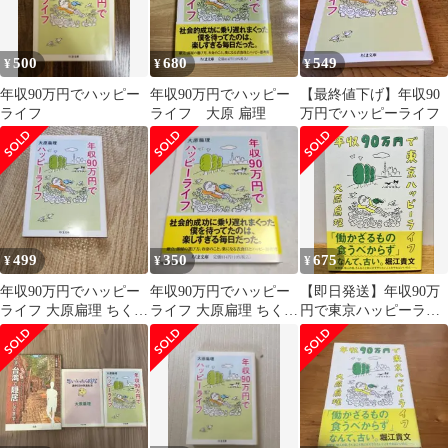
500
680
549
¥
¥
¥
年収90万円でハッピー
年収90万円でハッピー
【最終値下げ】年収90
ライフ
ライフ 大原 扁理
万円でハッピーライフ
499
350
675
¥
¥
¥
年収90万円でハッピー
年収90万円でハッピー
【即日発送】年収90万
ライフ 大原扁理 ちくま
ライフ 大原扁理 ちくま
円で東京ハッピーライ
文庫
文庫
フ【書込無し】