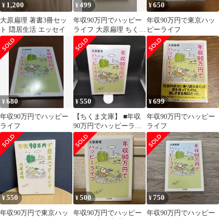
1,200
499
650
¥
¥
¥
大原扁理 著書3冊セッ
年収90万円でハッピー
年収90万円で東京ハッ
ト 隠居生活 エッセイ
ライフ 大原扁理 ちくま
ピーライフ
文庫
680
550
699
¥
¥
¥
年収90万円でハッピー
【ちくま文庫】 ■年収
年収90万円でハッピー
ライフ
90万円でハッピーライ
ライフ
フ 大原扁理
550
500
750
¥
¥
¥
年収90万円で東京ハッ
年収90万円でハッピー
年収90万円でハッピー