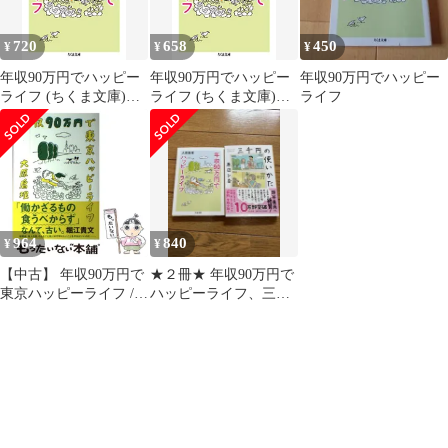
720
658
450
¥
¥
¥
年収90万円でハッピー
年収90万円でハッピー
年収90万円でハッピー
ライフ (ちくま文庫)／
ライフ (ちくま文庫)／
ライフ
大原 扁理
大原 扁理
964
840
¥
¥
【中古】 年収90万円で
★２冊★ 年収90万円で
東京ハッピーライフ /
ハッピーライフ、三千
大原扁理 / 太田出版
円の使いかた