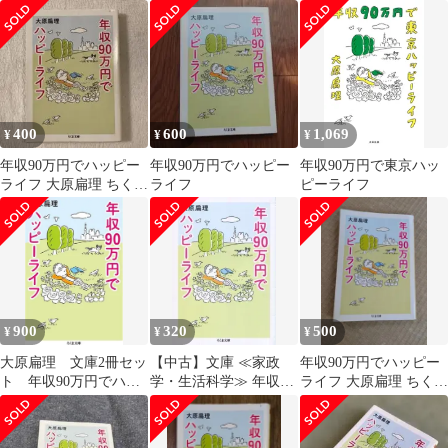
【帯付き】
ま文庫） / 大原 扁理 /
原扁理
筑摩書房
400
600
1,069
¥
¥
¥
年収90万円でハッピー
年収90万円でハッピー
年収90万円で東京ハッ
ライフ 大原扁理 ちくま
ライフ
ピーライフ
文庫
900
320
500
¥
¥
¥
大原扁理 文庫2冊セッ
【中古】文庫 ≪家政
年収90万円でハッピー
ト 年収90万円でハッ
学・生活科学≫ 年収90
ライフ 大原扁理 ちくま
ピーライフ 思い立っ
万円でハッピーライフ
文庫
たら隠居