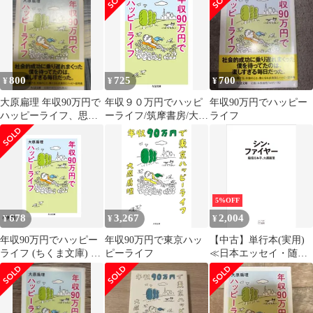
800
725
700
¥
¥
¥
大原扁理 年収90万円で
年収９０万円でハッピ
年収90万円でハッピー
ハッピーライフ、思い
ーライフ/筑摩書房/大原
ライフ
立ったら隠居
扁理（文庫）
5%OFF
678
3,267
2,004
¥
¥
¥
年収90万円でハッピー
年収90万円で東京ハッ
【中古】単行本(実用)
ライフ (ちくま文庫) 扁
ピーライフ
≪日本エッセイ・随筆
理, 大原
≫ シン・ファイヤー /
稲垣えみ子 / 大原扁理