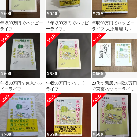
600
550
799
¥
¥
¥
年収90万円でハッピー
「年収90万円でハッピ
年収90万円でハッピー
ライフ
ーライフ」
ライフ 大原扁理 ちくま
文庫
600
580
660
¥
¥
¥
年収90万円で東京ハッ
年収90万円でハッピー
20代で隠居 /年収90万円
ピーライフ
ライフ
で東京ハッピーライフ
大原扁理 2冊セット
700
590
500
¥
¥
¥