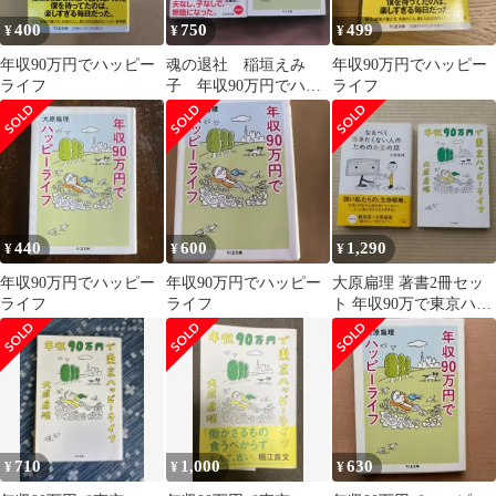
400
750
499
¥
¥
¥
年収90万円でハッピー
魂の退社 稲垣えみ
年収90万円でハッピー
ライフ
子 年収90万円でハッ
ライフ
ピーライフ 大原扁
理 文庫本 2冊セット
440
600
1,290
¥
¥
¥
年収90万円でハッピー
年収90万円でハッピー
大原扁理 著書2冊セッ
ライフ
ライフ
ト 年収90万で東京ハッ
ピーライフ
710
1,000
630
¥
¥
¥