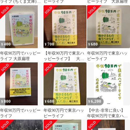
ライフ (ちくま文庫)／
ピーライフ
ピーライフ 大原扁理
大原 扁理
400
700
680
¥
¥
¥
年収90万円でハッピー
【年収90万円で東京ハ
年収90万円で東京ハッ
ライフ 大原扁理
ッピーライフ】 大原
ピーライフ
扁理 帯付き 2024年
発行
800
680
6,200
¥
¥
¥
年収90万円でハッピー
年収90万円で東京ハッ
【中古-非常に良い】
ライフ
ピーライフ
年収90万円で東京ハッ
ピーライフ