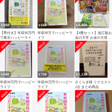
800
666
4,000
¥
¥
¥
【帯付き】年収90万円
年収90万でハッピーラ
【4冊セット】改訂版お
で東京ハッピーライ
イフ
金の大学 お金の大冒険
フ 大原扁理
減速して自由に生きる
600
740
1,120
¥
¥
¥
年収90万円でハッピー
年収90万円でハッピー
さくらぎ様 リクエスト
ライフ
ライフ
2点 まとめ商品