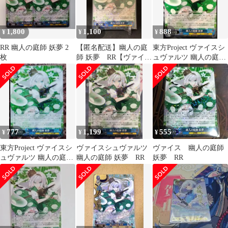
1,800
1,100
888
¥
¥
¥
RR 幽人の庭師 妖夢 2
【匿名配送】幽人の庭
東方Project ヴァイスシ
枚
師 妖夢 RR【ヴァイス
ュヴァルツ 幽人の庭師
シュバルツ】
妖夢 RR
777
1,199
555
¥
¥
¥
東方Project ヴァイスシ
ヴァイスシュヴァルツ
ヴァイス 幽人の庭師
ュヴァルツ 幽人の庭
幽人の庭師 妖夢 RR
妖夢 RR
師 妖夢 RR