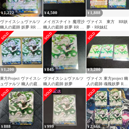
1,222
4,500
1,888
¥
¥
¥
ヴァイスシュヴァルツ
メイガスナイト 魔理沙
ヴァイス 東方 RR妖
幽人の庭師 妖夢 RR 2
幽人の庭師 妖夢 RR セ
夢・RR妹紅
枚セット
ット
1,200
845
3,200
¥
¥
¥
東方Project ヴァイスシ
ヴァイスシュヴァルツ
ヴァイス 東方project 幽
ュヴァルツ 幽人の庭
幽人の庭師 妖夢
人の庭師 魂魄妖夢 RR3
師 妖夢 RR 2枚
枚
888
999
2,666
¥
¥
¥