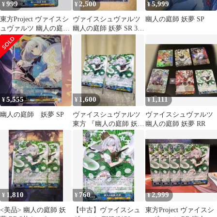
999
2,500
5,999
¥
¥
¥
東方Project ヴァイスシ
ヴァイスシュヴァルツ
幽人の庭師 妖夢 SP
ュヴァルツ 幽人の庭師
幽人の庭師 妖夢 SR 3☆
妖夢 RR
1枚
5,555
1,600
1,111
¥
¥
¥
幽人の庭師 妖夢 SP
ヴァイスシュヴァルツ
ヴァイスシュヴァルツ
東方 『幽人の庭師 妖
幽人の庭師 妖夢 RR
夢』RR2枚 新品未使用
1,810
760
2,999
¥
¥
¥
<美品> 幽人の庭師 妖
【中古】ヴァイスシュ
東方Project ヴァイスシ