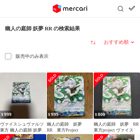
幽人の庭師 妖夢 RR の検索結果
並び替え
販売中のみ表示
999
999
800
¥
¥
¥
ヴァイスシュヴァルツ
幽人の庭師 妖夢
幽人の庭師 妖夢 RR
東方 幽人の庭師 妖夢
RR 東方Project
東方project ヴァイス
RR