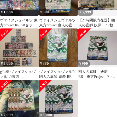
1,888
600
5,999
¥
¥
¥
ヴァイスシュバルツ 東
ヴァイスシュヴァルツ
【24時間以内発送】幽
方project RR SRセット
東方project 幽人の庭師
人の庭師 妖夢 SR 2枚
まとめ売り
妖夢 RR
8,000
880
900
¥
¥
¥
g*o様 ヴァイスシュヴ
ヴァイスシュヴァルツ
幽人の庭師 妖夢
ァルツ/東方
幽人の庭師 妖夢 RR
RR 東方Project ヴァイ
Project/SR・RR・R・
スシュヴァルツ
PR/まとめ
7,999
3,000
¥
¥