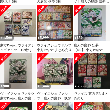
RR R 計5枚
の庭師 妖夢 3枚
ツ】幽人の庭師 妖夢
rr
1,500
5,999
850
¥
¥
¥
東方Project ヴァイスシ
ヴァイスシュヴァルツ
幽人の庭師 妖夢
ュヴァルツ 159枚まと
東方Project まとめ売り
【RR】 東方Project ヴ
め
ァイス
900
1,444
5,555
¥
¥
¥
ヴァイスシュヴァルツ
ヴァイスシュヴァル
ヴァイス 東方 RR まと
東方Project 幽人の庭
ツ 幽人の庭師 妖夢
め売り
師 妖夢 RR