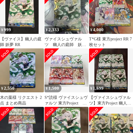
999
2,333
4,000
¥
¥
¥
【ヴァイス】幽人の庭
ヴァイスシュヴァル
T*G様 東方project RR 7
師 妖夢 RR
ツ 幽人の庭師 妖
枚セット
夢 SR
2,550
1,500
1,699
¥
¥
¥
木の葉様 リクエスト 2
S*読様 ヴァイスシュヴ
【ヴァイスシュヴァル
点 まとめ商品
ァルツ 東方Project
ツ】東方Project 幽人の
RR6枚まとめ売り
庭師 妖夢 RR 4枚セッ
ト