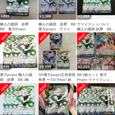
899
1,300
2,888
¥
¥
¥
幽人の庭師 妖夢
幽人の庭師 妖夢 RR
ヴァイスシュバルツ
RR 東方Project
東方project ヴァイス
幽人の庭師 妖夢 RR
シュヴァルツ
3枚セット
999
9,999
2,222
¥
¥
¥
東方project 幽人の庭
WS東方project広有射怪
RR 6枚セット 東方
師 妖夢 RR 2枚
鳥事 〜Till When? 妖
Project ヴァイスシュヴ
夢 まとめ売り
ァルツ