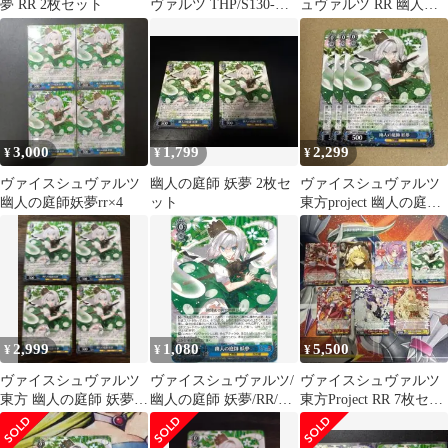
夢 RR 2枚セット
ヴァルツ THP/S130-
ュヴァルツ RR 幽人の
089[RR]：幽人の庭師
庭師 妖夢
妖夢
3,000
1,799
2,299
¥
¥
¥
ヴァイスシュヴァルツ
幽人の庭師 妖夢 2枚セ
ヴァイスシュヴァルツ
幽人の庭師妖夢rr×4
ット
東方project 幽人の庭師
妖夢 RR 3枚
2,999
1,080
5,500
¥
¥
¥
ヴァイスシュヴァルツ
ヴァイスシュヴァルツ/
ヴァイスシュヴァルツ
東方 幽人の庭師 妖夢
幽人の庭師 妖夢/RR/東
東方Project RR 7枚セッ
RR 4枚
方Project ～ Black and
ト
White Lotus