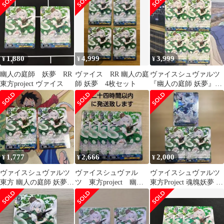
り》
1,880
4,999
3,999
¥
¥
¥
幽人の庭師 妖夢 RR
ヴァイス RR 幽人の庭
ヴァイスシュヴァルツ
東方project ヴァイス
師 妖夢 4枚セット
『幽人の庭師 妖夢』東
方Project RR4枚セット
1,777
2,666
2,000
¥
¥
¥
ヴァイスシュヴァルツ
ヴァイスシュヴァル
ヴァイスシュヴァルツ
東方 幽人の庭師 妖夢
ツ 東方project 幽人
東方Project 魂魄妖夢 3
RR2枚セット
の庭師 妖夢 rr 四枚
枚セット SR☆☆ RR
セット