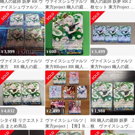
幽人の庭師 妖夢 RR ヴ
ヴァイスシュヴァルツ
幽人の庭師 妖夢 RR 2
ァイスシュヴァルツ
東方project 幽人の庭師
枚セット 東方Project ヴ
WS 東方Project
妖夢 4枚セット
ァイスシュヴァルツ
3,999
600
3,499
¥
¥
¥
ヴァイスシュヴァルツ
ヴァイスシュヴァルツ
ヴァイスシュヴァルツ
東方 RR 幽人の庭師
東方RRoject RR 幽人の
東方Project 幽人の庭師
妖夢 4枚セット
庭師 妖夢
妖夢 RR3枚セット
4,032
2,499
1,980
¥
¥
¥
シタイ様 リクエスト 2
ヴァイスシュバルツ｜
RR 幽人の庭師 妖夢 2
点 まとめ商品
東方project｜【青】RR
枚 ヴァイスシュヴァ
& R カード《まとめ売
ルツ 東方