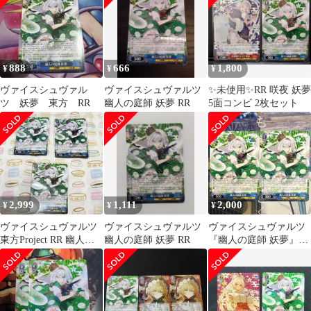
Land./THP/S130-089
888
666
1,800
¥
¥
¥
ヴァイスシュヴァル
ヴァイスシュヴァルツ
✨未使用✨RR 咲夜 妖夢
ツ 妖夢 東方 RR
幽人の庭師 妖夢 RR
5面コンビ 2枚セット
2,999
1,111
2,000
¥
¥
¥
ヴァイスシュヴァルツ
ヴァイスシュヴァルツ
ヴァイスシュヴァルツ
東方Project RR 幽人の
幽人の庭師 妖夢 RR
『幽人の庭師 妖夢』東
庭師 妖夢
方Project RR2枚セット