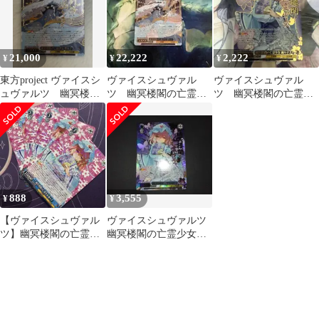
21,000
22,222
2,222
¥
¥
¥
東方project ヴァイスシ
ヴァイスシュヴァル
ヴァイスシュヴァル
ュヴァルツ 幽冥楼閣
ツ 幽冥楼閣の亡霊少
ツ 幽冥楼閣の亡霊少
の亡霊少女 幽々子
女 幽々子 SSP サイ
女 幽々子 SR
SSP
ン
888
3,555
¥
¥
【ヴァイスシュヴァル
ヴァイスシュヴァルツ
ツ】幽冥楼閣の亡霊少
幽冥楼閣の亡霊少女
女 幽々子 rr
幽々子 SR 星3