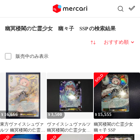
幽冥楼閣の亡霊少女 幽々子 SSP の検索結果
並び替え
販売中のみ表示
16,666
3,500
15,555
¥
¥
¥
東方ヴァイスシュヴァ
ヴァイスシュヴァルツ
幽冥楼閣の亡霊少女
ルツ 幽冥楼閣の亡霊少
幽冥楼閣の亡霊少女
幽々子 SSP
女 幽々子 SSP
幽々子 SR 星3