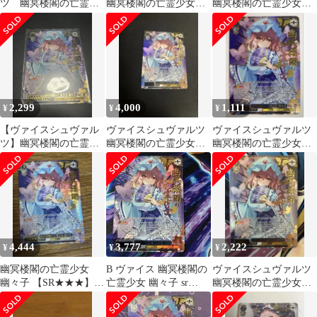
ツ 幽冥楼閣の亡霊少
幽冥楼閣の亡霊少女
幽冥楼閣の亡霊少女
女 幽々子 SSP サイ
幽々子 SR星3
幽々子 SR 3☆ 1枚
ン
2,299
4,000
1,111
¥
¥
¥
【ヴァイスシュヴァル
ヴァイスシュヴァルツ
ヴァイスシュヴァルツ
ツ】幽冥楼閣の亡霊少
幽冥楼閣の亡霊少女
幽冥楼閣の亡霊少女
女 幽々子 SR***
幽々子 SR
幽々子 SR 1枚
4,444
3,777
2,222
¥
¥
¥
幽冥楼閣の亡霊少女
B ヴァイス 幽冥楼閣の
ヴァイスシュヴァルツ
幽々子 【SR★★★】
亡霊少女 幽々子 sr
幽冥楼閣の亡霊少女
東方Project ヴァイス
★★★
幽々子 SR