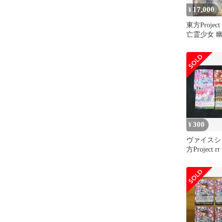
17,000
¥
東方Proje
亡霊少女
SR★★★ 
300
¥
ヴァイスシ
方Project