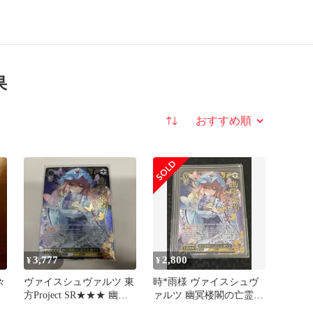
果
並び替え
3,777
2,800
¥
¥
々
ヴァイスシュヴァルツ 東
時*雨様 ヴァイスシュヴ
方Project SR★★★ 幽冥
ァルツ 幽冥楼閣の亡霊少
楼閣の亡霊少女 幽々子
女 幽々子 SR