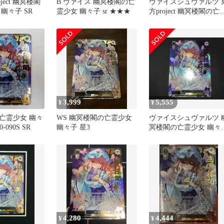
ject 幽冥楼閣
B ヴァイス 幽冥楼閣の亡
ヴァイスシュヴァルツ 
幽々子 SR
霊少女 幽々子 sr ★★★
方project 幽冥楼閣の亡
少女 幽々子 SR星3
3,999
5,555
¥
¥
亡霊少女 幽々
WS 幽冥楼閣の亡霊少女
ヴァイスシュヴァルツ 
0-090S SR
幽々子 星3
冥楼閣の亡霊少女 幽々
SR 星3
4,280
4,444
¥
¥