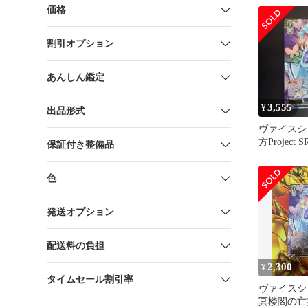
価格
割引オプション
あんしん鑑定
3,555
¥
出品形式
ヴァイスシ
方Project
保証付き整備品
楼閣の亡霊
色
発送オプション
配送料の負担
2,300
¥
タイムセール割引率
ヴァイスシ
冥楼閣の亡