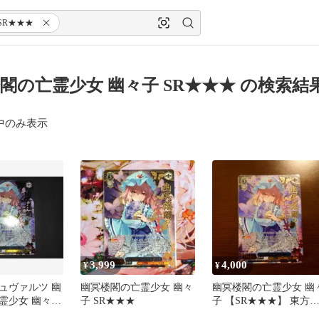
SR★★★
閣の亡霊少女 幽々子 SR★★★ の検索結
中のみ表示
3,999
4,000
¥
¥
ュヴァルツ 幽
幽冥楼閣の亡霊少女 幽々
幽冥楼閣の亡霊少女 幽
霊少女 幽々子
子 SR★★★
子 【SR★★★】 東方
Project ヴァイス WS