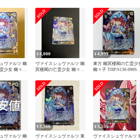
4,000
4,999
¥
¥
ュヴァルツ 幽
ヴァイスシュヴァルツ 幽
東方 幽冥楼閣の亡霊少
霊少女 幽々子
冥楼閣の亡霊少女 幽々子
幽々子 THP/S130-090S
SR
SR
3,566
3,555
¥
¥
ュヴァルツ 幽
ヴァイスシュヴァルツ 東
ヴァイスシュヴァルツ 