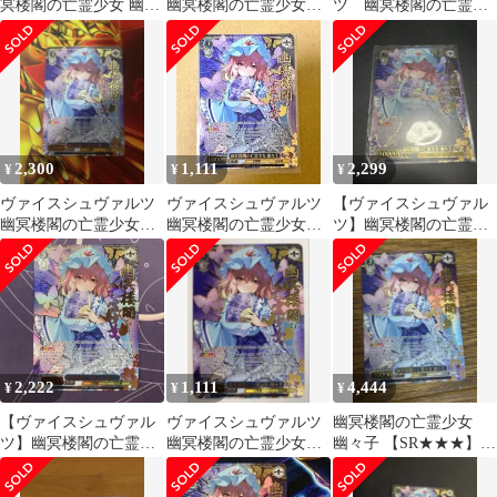
冥楼閣の亡霊少女 幽々
幽冥楼閣の亡霊少女
ツ 幽冥楼閣の亡霊少
子 ssp サイン
幽々子 SR星3
女 幽々子 SSP サイ
ン
2,300
1,111
2,299
¥
¥
¥
ヴァイスシュヴァルツ
ヴァイスシュヴァルツ
【ヴァイスシュヴァル
幽冥楼閣の亡霊少女
幽冥楼閣の亡霊少女
ツ】幽冥楼閣の亡霊少
幽々子 SR
幽々子 SR 3☆ 1枚
女 幽々子 SR***
2,222
1,111
4,444
¥
¥
¥
【ヴァイスシュヴァル
ヴァイスシュヴァルツ
幽冥楼閣の亡霊少女
ツ】幽冥楼閣の亡霊少
幽冥楼閣の亡霊少女
幽々子 【SR★★★】
女 幽々子 sr
幽々子 SR 1枚
東方Project ヴァイス