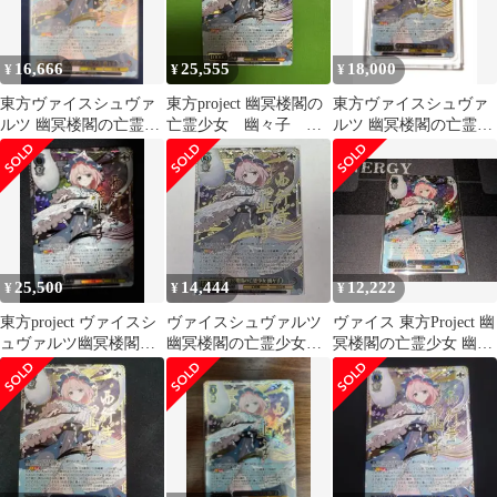
16,666
25,555
18,000
¥
¥
¥
東方ヴァイスシュヴァ
東方project 幽冥楼閣の
東方ヴァイスシュヴァ
ルツ 幽冥楼閣の亡霊少
亡霊少女 幽々子
ルツ 幽冥楼閣の亡霊少
女 幽々子 SSP
SSP サイン
女 幽々子 SSP
25,500
14,444
12,222
¥
¥
¥
東方project ヴァイスシ
ヴァイスシュヴァルツ
ヴァイス 東方Project 幽
ュヴァルツ幽冥楼閣の
幽冥楼閣の亡霊少女
冥楼閣の亡霊少女 幽々
亡霊少女 幽々子
幽々子 SSP
子 SSP
SSP