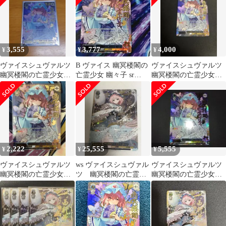
3,555
3,777
4,000
¥
¥
¥
ヴァイスシュヴァルツ
B ヴァイス 幽冥楼閣の
ヴァイスシュヴァルツ
幽冥楼閣の亡霊少女
亡霊少女 幽々子 sr
幽冥楼閣の亡霊少女
幽々子 SR
★★★
幽々子 SR
2,222
25,555
5,555
¥
¥
¥
ヴァイスシュヴァルツ
ws ヴァイスシュヴァル
ヴァイスシュヴァルツ
幽冥楼閣の亡霊少女
ツ 幽冥楼閣の亡霊少
幽冥楼閣の亡霊少女
幽々子 SR
女 幽々子 SSP サイ
幽々子 SR 星3
ン