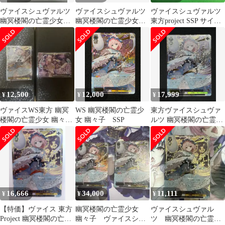
ヴァイスシュヴァルツ
ヴァイスシュヴァルツ
ヴァイスシュヴァルツ
幽冥楼閣の亡霊少女
幽冥楼閣の亡霊少女
東方project SSP サイン
幽々子 SSP
幽々子 SSP 即購入可
幽冥楼閣の亡霊少女
幽々子
12,500
12,000
17,999
¥
¥
¥
ヴァイスWS東方 幽冥
WS 幽冥楼閣の亡霊少
東方ヴァイスシュヴァ
楼閣の亡霊少女 幽々子
女 幽々子 SSP
ルツ 幽冥楼閣の亡霊少
SSP 「反魂蝶-八分
女 幽々子 SSP
咲-」RRR
16,666
34,000
11,111
¥
¥
¥
【特価】ヴァイス 東方
幽冥楼閣の亡霊少女
ヴァイスシュヴァル
Project 幽冥楼閣の亡霊
幽々子 ヴァイスシュ
ツ 幽冥楼閣の亡霊少