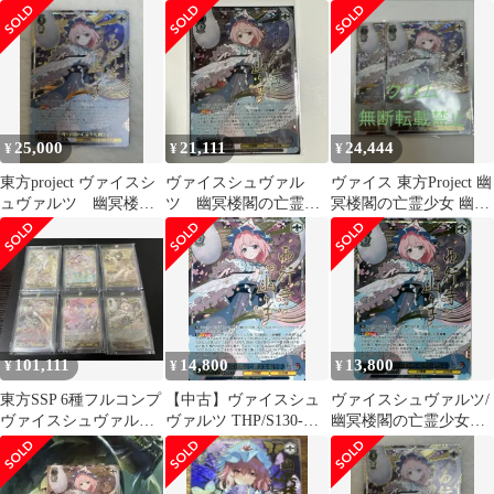
少女 幽々子 SSP
ヴァルツ 西行寺幽々子
女 幽々子 SSP
SSP 2枚セット
25,000
21,111
24,444
¥
¥
¥
東方project ヴァイスシ
ヴァイスシュヴァル
ヴァイス 東方Project 幽
ュヴァルツ 幽冥楼閣
ツ 幽冥楼閣の亡霊少
冥楼閣の亡霊少女 幽々
の亡霊少女 幽々子
女 幽々子 SSP
子 2枚セット SSP
SSP
101,111
14,800
13,800
¥
¥
¥
東方SSP 6種フルコンプ
【中古】ヴァイスシュ
ヴァイスシュヴァルツ/
ヴァイスシュヴァルツ
ヴァルツ THP/S130-
幽冥楼閣の亡霊少女
東方project【初版】
090SSP[SSP]：(ホロ)幽
幽々子/SSP/サイン/東方
冥楼閣の亡霊少女 幽々
Project ～ Black and
子(キャラクター金箔押
White Lotus