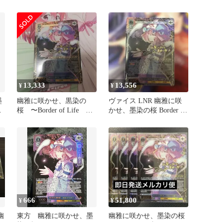
幽々子 LNR
LNRサイン
13,333
13,556
¥
¥
墨
幽雅に咲かせ、黒染の
ヴァイス LNR 幽雅に咲
桜 〜Border of Life
かせ、墨染の桜 Border of
幽々子 LNR 東方
Life 幽々子
666
51,800
¥
¥
幽
東方 幽雅に咲かせ、墨
幽雅に咲かせ、墨染の桜