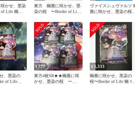
に咲かせ、墨染
東方 幽雅に咲かせ、墨
ヴァイスシュヴァルツ 
 of Life 幽々
染の桜 〜Border of Life
雅に咲かせ、墨染の
幽々子 SR
～ Border of Life 幽々子
SR 星2 東方Project
THP/S130-094S
777
3,333
¥
¥
せ、墨染の
東方4枚SR★★幽雅に咲
幽雅に咲かせ。黒染の
 of Life
かせ、墨染の桜 ー
桜〜Border of Life 幽々
 3枚
Border of Life 幽々子
子 LNR