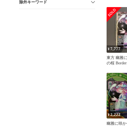
除外キーワード
7,777
¥
東方 幽雅
の桜 Border
LNRサイン
2,222
¥
幽雅に咲か