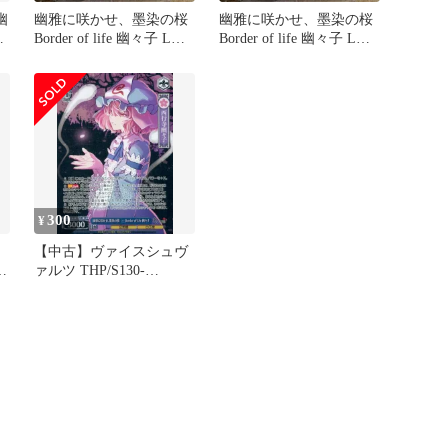
幽
幽雅に咲かせ、墨染の桜
幽雅に咲かせ、墨染の桜
桜
Border of life 幽々子 LNR
Border of life 幽々子 LNR
東方
東方 ②
300
¥
【中古】ヴァイスシュヴ
ァルツ THP/S130-
094S[SR★★]：(ホロ)幽
雅に咲かせ、墨染の桜 ～
Border of Life 幽々子