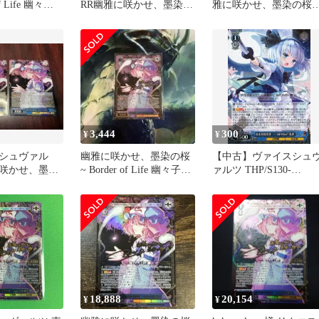
of Life 幽々子
RR幽雅に咲かせ、墨染の
雅に咲かせ、墨染の桜
ト
桜 幽々子
幽々子 LNR 3枚セット
3,444
300
¥
¥
シュヴァル
幽雅に咲かせ、墨染の桜
【中古】ヴァイスシュ
咲かせ、墨染
~ Border of Life 幽々子
ァルツ THP/S130-
 2枚 まとめ売
LNR サイン
094[R]：幽雅に咲かせ
墨染の桜 ～ Border of
Life 幽々子
18,888
20,154
¥
¥