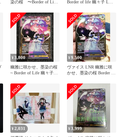
染の桜 〜Border of Life
Border of life 幽々子 LNR
幽々子 SR
東方 4枚
3,800
9,500
¥
¥
ヴ
幽雅に咲かせ、墨染の桜
ヴァイス LNR 幽雅に咲
~ Border of Life 幽々子
かせ、墨染の桜 Border of
、
LNR
Life 幽々子
2,031
3,999
¥
¥