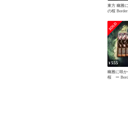
東方 幽雅
の桜 Border
子 SR 3枚
555
¥
幽雅に咲か
桜 ー Border
幽々子 SR