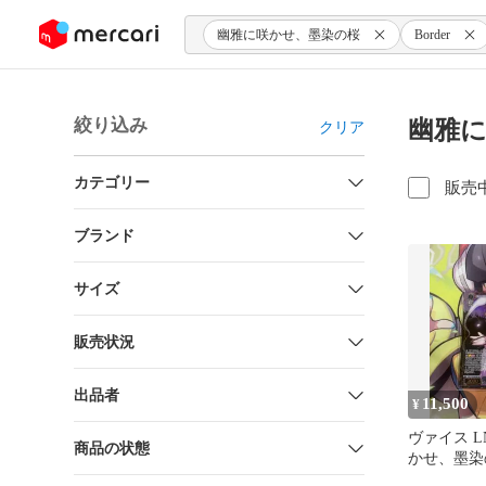
ンツにスキップ
幽雅に咲かせ、墨染の桜
Border
絞り込み
幽雅に咲
クリア
カテゴリー
販売
ブランド
サイズ
販売状況
出品者
11,500
¥
ヴァイス L
商品の状態
かせ、墨染の桜
Life 幽々子