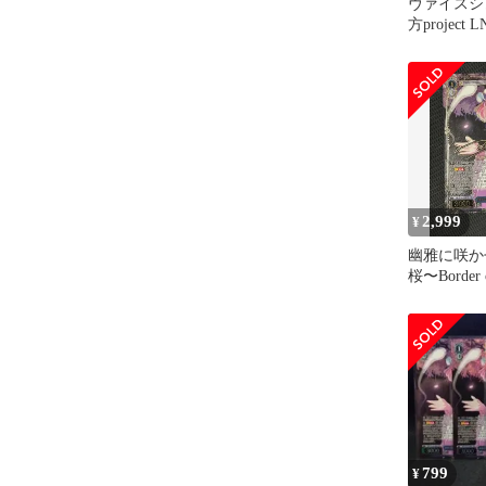
ヴァイスシ
方project
雅に咲か
～ Border 
2,999
¥
幽雅に咲か
桜〜Border 
子 LNR
799
¥