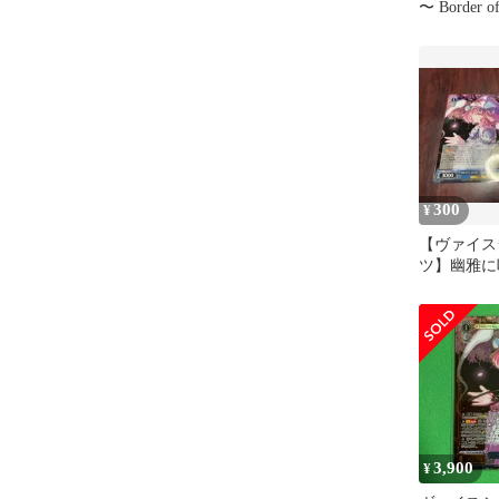
〜 Border 
SR3枚セッ
300
¥
【ヴァイス
ツ】幽雅に
の桜 幽々子
り
3,900
¥