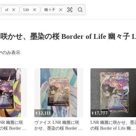
of
Life
幽々子
LNR
かせ、墨染の桜 Border of Life 幽々子
中のみ表示
12,111
17,777
¥
¥
NR 幽雅に咲
ヴァイス LNR 幽雅に咲
LNR 幽雅に咲かせ、墨
 Border of
かせ、墨染の桜 Border of
の桜 Border of Life 幽々
Life 幽々子
子