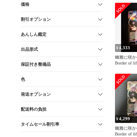
価格
割引オプション
あんしん鑑定
4,333
¥
出品形式
幽雅に咲か
Border of 
保証付き整備品
色
発送オプション
配送料の負担
4,299
¥
タイムセール割引率
幽雅に咲か
Border of 