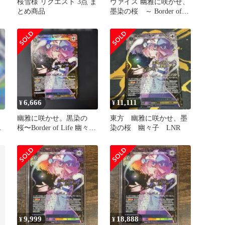
桜雪様 リクエスト 3点 ま
ヴァイス 幽雅に咲かせ、
とめ商品
墨染の桜 ～ Border of
Life 幽々子
6,666
11,111
¥
¥
幽雅に咲かせ。黒染の
東方 幽雅に咲かせ、墨
桜〜Border of Life 幽々
染の桜 幽々子 LNR
子 LNR
9,999
18,888
¥
¥