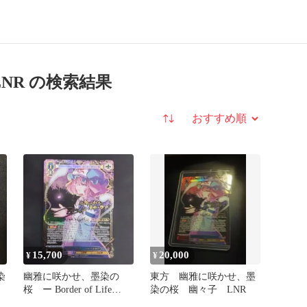
 LNR の検索結果
並び替え
15,700
20,000
¥
¥
染
幽雅に咲かせ、墨染の
東方 幽雅に咲かせ、墨
桜 ー Border of Life
染の桜 幽々子 LNR
幽々子 LNR