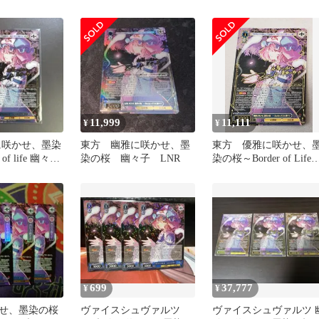
Life幽々子〜 LNR
LNRサイン
11,999
11,111
¥
¥
に咲かせ、墨染
東方 幽雅に咲かせ、墨
東方 優雅に咲かせ、
 of life 幽々子
染の桜 幽々子 LNR
染の桜～Border of Life
幽々子 LNR
699
37,777
¥
¥
せ、墨染の桜
ヴァイスシュヴァルツ
ヴァイスシュヴァルツ 