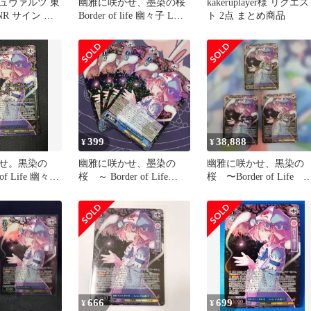
ュヴァルツ 東
幽雅に咲かせ、墨染の桜
kakeruplayer様 リクエス
 LNR サイン 幽
Border of life 幽々子 LNR
ト 2点 まとめ商品
せ、墨染の桜
東方
of Life 幽々子
399
38,888
¥
¥
せ。黒染の
幽雅に咲かせ、墨染の
幽雅に咲かせ、黒染の
of Life 幽々
桜 ～ Border of Life
桜 〜Border of Life
幽々子 r 4枚
幽々子 LNR 東方
666
699
¥
¥