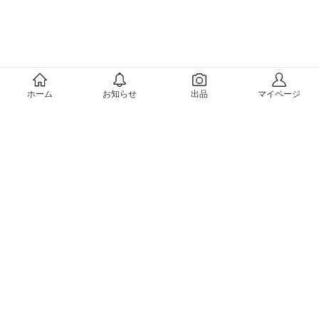
メルカリについて
ホーム
お知らせ
出品
マイページ
会社概要（運営会社）
採用情報
プレスリリース
公式ブログ
プレスキット
メルカリUS
メルカリShops
m department（エムデパ）
ヘルプ
ヘルプセンター（ガイド・お問い合わせ）
メルカリShopsでショップを開設する
メルカリShops ショップ管理画面にログイン
メルカリShops出店者向けガイド
お問い合わせ一覧