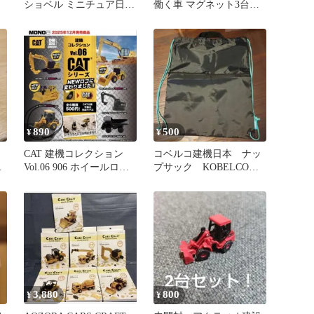
ショベル ミニチュア日立
働く車 マグネット3台セ
建機重機模型
ット 建設機械
890
500
¥
¥
CAT 建機コレクション
コベルコ建機日本 ナッ
プ
Vol.06 906 ホイールロー
プサック KOBELCO
ダ
非売品
3,880
800
¥
¥