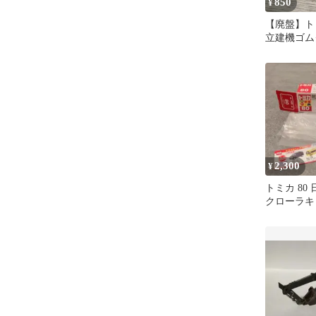
850
¥
【廃盤】トミ
立建機ゴム
リア
2,300
¥
トミカ 80
クローラキ
EG110R