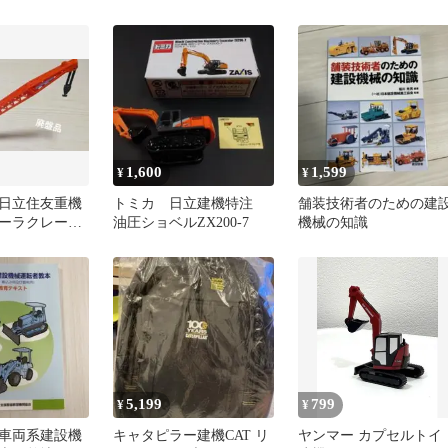
クション W
EH3500AC-3
1,600
1,599
¥
¥
日立住友重機
トミカ 日立建機特注
舗装技術者のための建
ーラクレーン
油圧ショベルZX200-7
機械の知識
5,199
799
¥
¥
車両系建設機
キャタピラー建機CAT リ
ヤンマー カプセルトイ