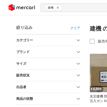
ンツにスキップ
建機
絞り込み
建機 
クリア
カテゴリー
販売
ブランド
サイズ
販売状況
出品者
4,000
¥
友定建機 
商品の状態
注入ガン KG