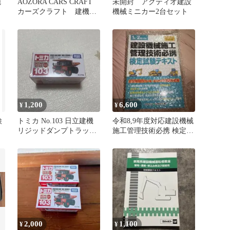
腕
AOZORA CARS CRAFT
未開封 アクティオ建設
カーズクラフト 建機シ
機械ミニカー2台セット
リーズ7個セット
1,200
6,600
¥
¥
検
トミカ No.103 日立建機
令和8,9年度対応建設機械
1
リジッドダンプトラッ
施工管理技術必携 検定試
ク 働く車
験テキスト
2,000
1,100
¥
¥