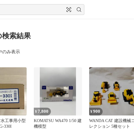
の検索結果
中のみ表示
7,800
900
¥
¥
防水工事用小型
KOMATSU WA470 1/50 建
WANDA CAT 建設機械
-330I
機模型
レクション 5種セット