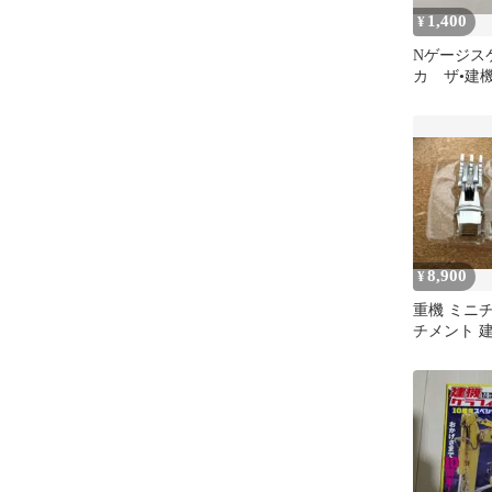
1,400
¥
Nゲージス
カ ザ•建
圧シャベル
8,900
¥
重機 ミニ
チメント 
み マグネ