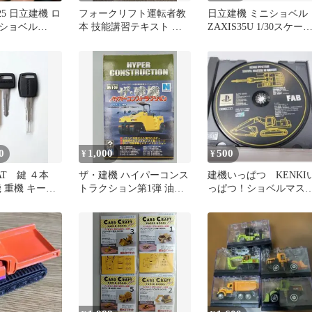
25 日立建機 ロ
フォークリフト運転者教
日立建機 ミニショベル
ショベル
本 技能講習テキスト 日
ZAXIS35U 1/30スケー
立建機教習センタ
モデル 日ハムコラボ
0
1,000
500
¥
¥
AT 鍵 ４本
ザ・建機 ハイパーコンス
建機いっぱつ KENKI
 重機 キーホ
トラクション第1弾 油圧
っぱつ！ショベルマス
ース キャタピ
ショベル 2両
ーになろう！表紙なし