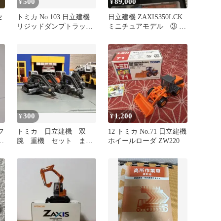
500
89,000
¥
¥
セ
トミカ No.103 日立建機
日立建機 ZAXIS350LCK
リジッドダンプトラック
ミニチュアモデル ③ 在
EH3500AC-3
庫ラスト
300
1,200
¥
¥
フ
トミカ 日立建機 双
12 トミカ No.71 日立建機
ー
腕 重機 セット まと
ホイールローダ ZW220
め