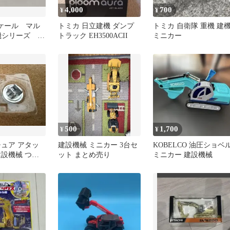
4,000
700
¥
¥
ケール マル
トミカ 日立建機 ダンプ
トミカ 自衛隊 重機 建
機シリーズ 油
トラック EH3500ACII
ミニカー
 自衛隊仕様
500
1,700
¥
¥
チュア アタッ
建設機械 ミニカー 3台セ
KOBELCO 油圧ショベ
建設機械 つか
ット まとめ売り
ミニカー 建設機械
ット