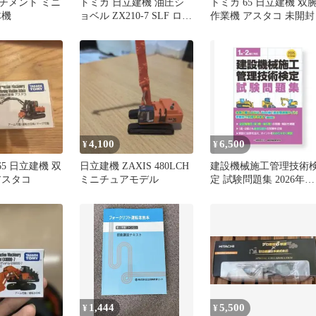
チメント ミニ
トミカ 日立建機 油圧シ
トミカ 65 日立建機 双
体機
ョベル ZX210-7 SLF ロン
作業機 アスタコ 未開封
グアーム
4,100
6,500
¥
¥
65 日立建機 双
日立建機 ZAXIS 480LCH
建設機械施工管理技術
アスタコ
ミニチュアモデル
定 試験問題集 2026年版 
級・2級対応
1,444
5,500
¥
¥