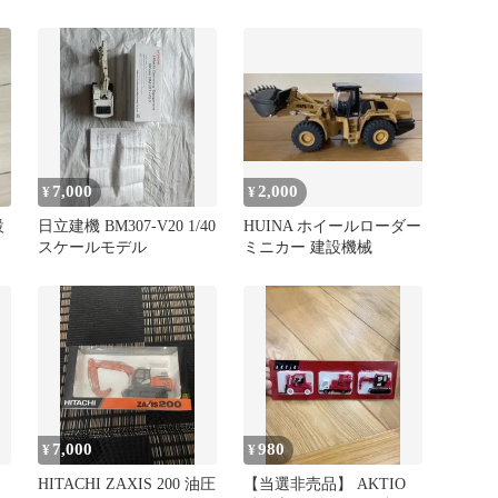
7,000
2,000
¥
¥
設
日立建機 BM307-V20 1/40
HUINA ホイールローダー
スケールモデル
ミニカー 建設機械
7,000
980
¥
¥
HITACHI ZAXIS 200 油圧
【当選非売品】 AKTIO