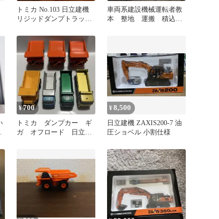
トミカ No.103 日立建機
車両系建設機械運転者教
ル
リジッドダンプトラック
本 整地 運搬 積込
EH3500AC-3
掘削 技能 テキスト
700
8,500
¥
¥
い
トミカ ダンプカー ギ
日立建機 ZAXIS200-7 油
タ
ガ オフロード 日立建
圧ショベル 小割仕様
機