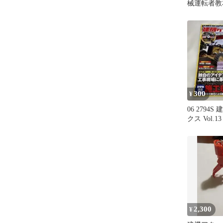
械運転者教
搬・積込み
用）
300
¥
06 2794
クス Vol.13
2,300
¥