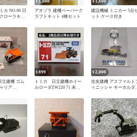
1,888
1,600
¥
¥
カ NO.80 日
アオゾラ 建機ペーパーク
建設機械 ミニカー 5台
クローラキャ
ラフトキット 4種セット
ット ケース付き
899
2,000
¥
¥
 日立建機 ゴム
トミカ 日立建機ホイー
住友建機 アスファルト
ャリア
ルローダZW220 71 未開
ィニッシャ キーホルダ
封
非売品