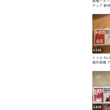
建機アタッ
チュア 解
510
¥
トミカ No.
腕作業機 
850
¥