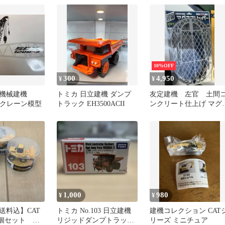
10%OFF
300
4,950
¥
¥
機械建機
トミカ 日立建機 ダンプ
友定建機 左官 土間
-3 クレーン模型
トラック EH3500ACII
ンクリート仕上げ マグ
スリッパー
1,000
980
¥
¥
送料込】CAT
トミカ No.103 日立建機
建機コレクション CAT
3個セット 建
リジッドダンプトラック
リーズ ミニチュア