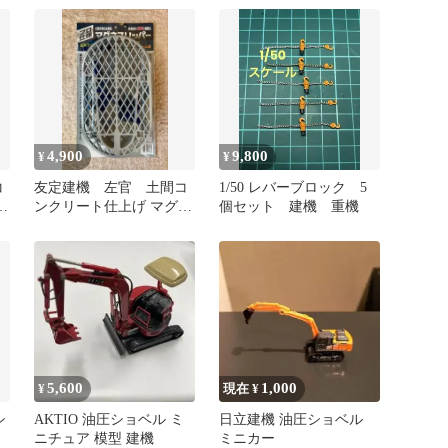
4,900
9,800
¥
¥
コ
友定建機 左官 土間コ
1/50 レバーブロック 5
ネ
ンクリート仕上げ マグネ
個セット 建機 重機
スリッパー
5,600
1,000
¥
現在 ¥
シ
AKTIO 油圧ショベル ミ
日立建機 油圧ショベル
ニチュア 模型 建機
ミニカー