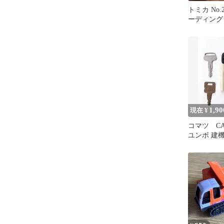
トミカ No.
ーディング
EX8000-7
1,90
現在 ¥
コマツ C
ユンボ 建機
ルダー ケ
ラー