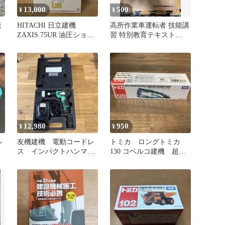
13,000
500
¥
¥
機
HITACHI 日立建機
高所作業車運転者 技能講
ZAXIS 75UR 油圧ショベ
習 特別教育テキスト
ル 1/35
PEO建機教習センタ
12,980
950
¥
¥
ル
友機建機 電動コードレ
トミカ ロングトミカ
ス インパクトハンマー
130 コベルコ建機 超大
専用ケース入りセット
型ビル解体専用機
IHL-12
SK3500D