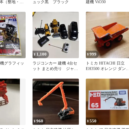
本（整地・運
ュック黒 ブラック
建機 ViO30
用及び掘削
1,100
999
¥
¥
S 建機グラフィッ
ラジコンカー 建機 4台セ
トミカ HITACHI 日立
ット まとめ売り ジャン
EH3500 オレンジ ダン
ク品
日立建機
960
550
¥
¥