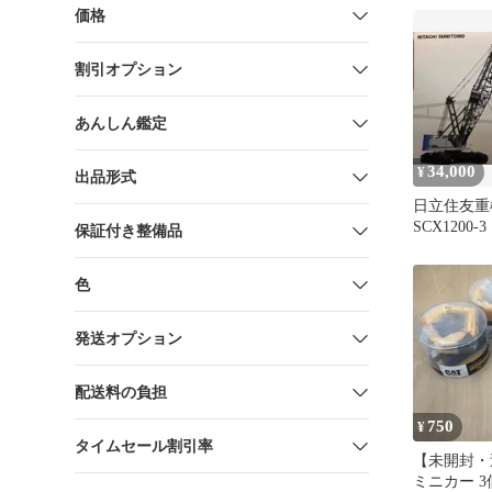
価格
割引オプション
あんしん鑑定
34,000
¥
出品形式
日立住友重
SCX1200
保証付き整備品
色
発送オプション
配送料の負担
750
¥
タイムセール割引率
【未開封・
ミニカー 