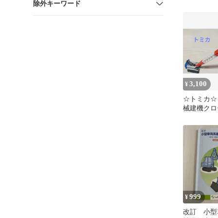
除外キーワード
設機械コレ
3,100
¥
☆トミカ☆
械建機クロ
☆廃盤品
999
¥
改訂 小型