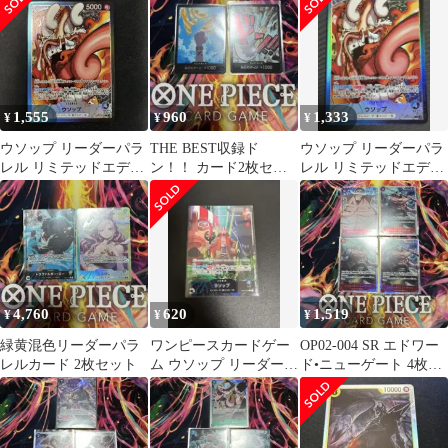
1,555
960
1,333
¥
¥
¥
ウソップ リーダーパラ
THE BEST収録ド
ウソップ リーダーパラ
レル リミテッドエディ
ン！！ カード2枚セッ
レル リミテッドエディ
ション プロモ パラレル
ト
ション プロモ パラレル
4,760
620
1,519
¥
¥
¥
緑黄混色リーダーパラ
ワンピースカードゲー
OP02-004 SR エドワー
レルカード 2枚セット
ム ウソップ リーダーカ
ド•ニューゲート 4枚セ
ード
ット