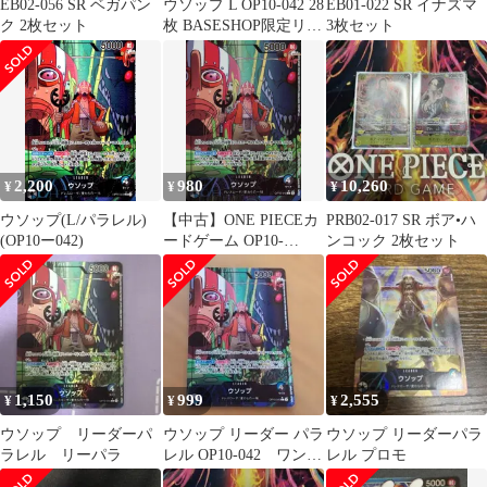
EB02-056 SR ベガパン
ウソップ L OP10-042 28
EB01-022 SR イナズマ
ク 2枚セット
枚 BASESHOP限定リー
3枚セット
ダーパラレル
2,200
980
10,260
¥
¥
¥
ウソップ(L/パラレル)
【中古】ONE PIECEカ
PRB02-017 SR ボア•ハ
(OP10ー042)
ードゲーム OP10-
ンコック 2枚セット
042[L]：(パラレル)ウソ
ップ
1,150
999
2,555
¥
¥
¥
ウソップ リーダーパ
ウソップ リーダー パラ
ウソップ リーダーパラ
ラレル リーパラ
レル OP10-042 ワンピ
レル プロモ
ースカード