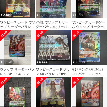
2,800
1,500
1,000
¥
¥
¥
ワンピース カード ウソ
a*e様 ウソップ L リー
ワンピースカードゲー
ップ リーダーパラレル
ダーパラレル(リーパ
ム ウソップ リーダーパ
プロモ
ラ) OP10-042
ラレル OP10-042
1,150
4,444
55,000
¥
¥
¥
ウソップ リーダーパラ
ワンピースカード クザ
そげキング OP03-122
レル OP10-042 ワンピ
ン SR パラレル OP10-
コミパラ コミックパ
ースカード
082 4枚
ラレル 強大な敵 ウソ
ップ