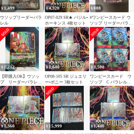
1,499
4,320
888
¥
¥
¥
ウソップリーダーパラ
OP07-029 SR★ バジル•
#ワンピースカード ウ
レル
ホーキンス 4枚セット
ソップ リーダーパラレ
ル OP10
1,212
1,640
1,500
¥
¥
¥
【即購入OK】ウソッ
OP08-105 SR ジュエリ
ワンピースカード ウ
プ リーダーパラレ
ー•ボニー 3枚セット
ソップ C パラレル 4
ル OP10-042
枚セット ST21-002
1,360
15,999
1,440
¥
¥
¥