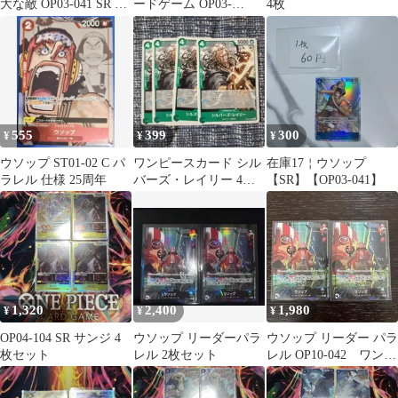
大な敵 OP03-041 SR ウ
ードゲーム OP03-
4枚
ソップ4枚
041[SR]：(パラレル)ウ
ソップ
555
399
300
¥
¥
¥
ウソップ ST01-02 C パ
ワンピースカード シル
在庫17￤ウソップ
ラレル 仕様 25周年
バーズ・レイリー 4枚
【SR】【OP03-041】
セット ST32-004
1,320
2,400
1,980
¥
¥
¥
OP04-104 SR サンジ 4
ウソップ リーダーパラ
ウソップ リーダー パラ
枚セット
レル 2枚セット
レル OP10-042 ワンピ
ースカード