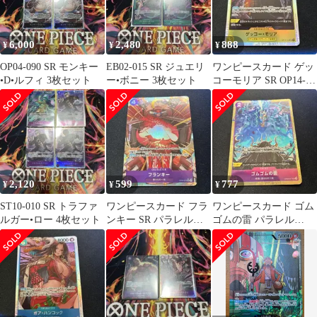
6,000
2,480
888
¥
¥
¥
OP04-090 SR モンキー
EB02-015 SR ジュエリ
ワンピースカード ゲッ
•D•ルフィ 3枚セット
ー•ボニー 3枚セット
コーモリア SR OP14-
104
2,120
599
777
¥
¥
¥
ST10-010 SR トラファ
ワンピースカード フラ
ワンピースカード ゴム
ルガー•ロー 4枚セット
ンキー SR パラレル
ゴムの雷 パラレル
OP09-072
OP09-077