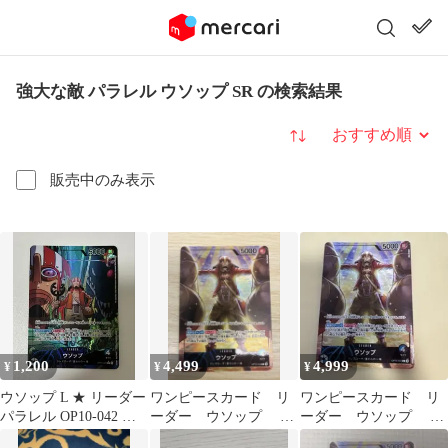
強大な敵 パラレル ウソップ SR の検索結果
並び替え
販売中のみ表示
1,200
4,499
4,999
¥
¥
¥
ウソップ L ★ リーダー
ワンピースカード リ
ワンピースカード リ
パラレル OP10-042 ワ
ーダー ウソップ プ
ーダー ウソップ プ
ンピカード 王族の血統
ロモ パラレル
ロモ パラレル