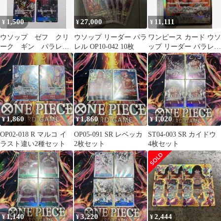
1,500
27,000
11,111
¥
¥
¥
ウソップ ゼフ クリ
ウソップ リーダー パラ
ワンピース カード ウソ
ーク ギン パラレ
レル OP10-042 10枚
ップ リーダー パラレル
ル ワンピースカー
OP10-042 ワンピースベ
ド 強大な敵 4枚セッ
ト
1,860
1,860
1,020
¥
¥
¥
OP02-018 R マルコ イ
OP05-091 SR レベッカ
ST04-003 SR カイドウ
ラスト違い2種セット
2枚セット
4枚セット
1,140
3,220
2,444
¥
¥
¥