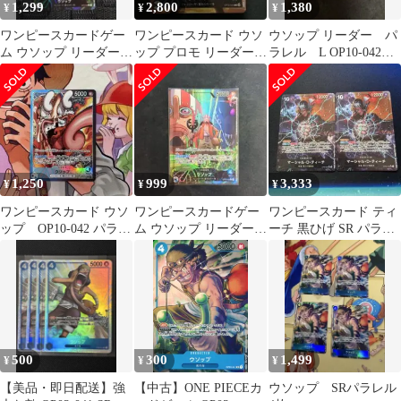
1,299
2,800
1,380
¥
¥
¥
ワンピースカードゲー
ワンピースカード ウソ
ウソップ リーダー パ
ム ウソップ リーダーパ
ップ プロモ リーダー
ラレル L OP10-042
ラレル
パラレル
BASE SHOP
1,250
999
3,333
¥
¥
¥
ワンピースカード ウソ
ワンピースカードゲー
ワンピースカード ティ
ップ OP10-042 パラレ
ム ウソップ リーダーパ
ーチ 黒ひげ SR パラレ
ル リミテッド BASE
ラレル OP10-042
ル OP09-093 2枚
500
300
1,499
¥
¥
¥
【美品・即日配送】強
【中古】ONE PIECEカ
ウソップ SRパラレル