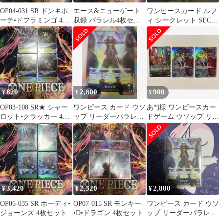
OP04-031 SR ドンキホ
エース&ニューゲート
ワンピースカード ルフ
ーテ•ドフラミンゴ 4枚
収録 パラレル4枚セッ
ィ シークレット SEC
セット
ト
OP09-1193枚
820
2,800
900
¥
¥
¥
OP03-108 SR★ シャー
ワンピース カード ウソ
あ*]様 ワンピースカー
ロット•クラッカー 4枚
ップ リーダーパラレル
ドゲーム ウソップ リー
セット
プロモ
ダーパラレル OP10-042
3,420
2,320
2,800
¥
¥
¥
OP06-035 SR ホーディ•
OP07-015 SR モンキー
ワンピース カード ウソ
ジョーンズ 4枚セット
•D•ドラゴン 4枚セット
ップ リーダーパラレル