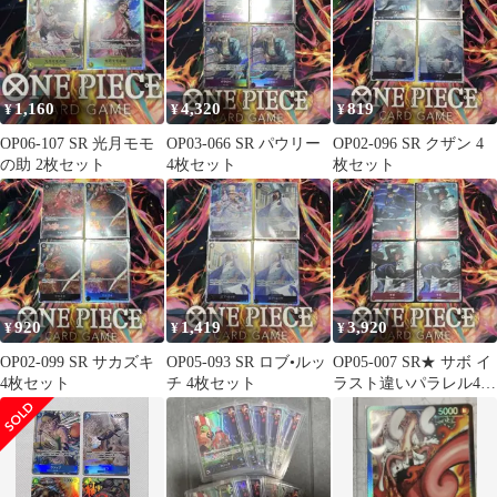
1,160
4,320
819
¥
¥
¥
OP06-107 SR 光月モモ
OP03-066 SR パウリー
OP02-096 SR クザン 4
の助 2枚セット
4枚セット
枚セット
920
1,419
3,920
¥
¥
¥
OP02-099 SR サカズキ
OP05-093 SR ロブ•ルッ
OP05-007 SR★ サボ イ
4枚セット
チ 4枚セット
ラスト違いパラレル4枚
セット