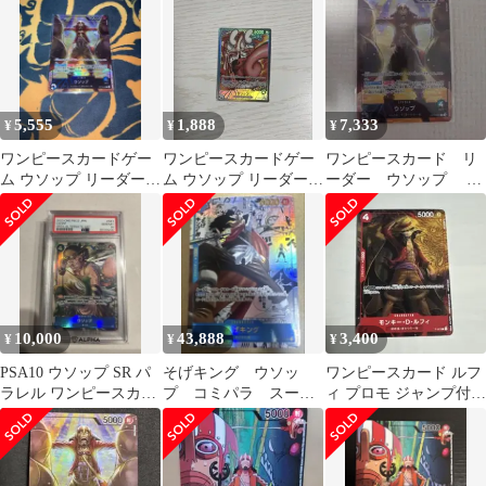
5,555
1,888
7,333
¥
¥
¥
ワンピースカードゲー
ワンピースカードゲー
ワンピースカード リ
ム ウソップ リーダーパ
ム ウソップ リーダーパ
ーダー ウソップ プ
ラレル ②
ラレル
ロモ パラレル レア
10,000
43,888
3,400
¥
¥
¥
PSA10 ウソップ SR パ
そげキング ウソッ
ワンピースカード ルフ
ラレル ワンピースカー
プ コミパラ スーパ
ィ プロモ ジャンプ付録
ド 強大な敵
ーパラレル 強大な敵
P-007