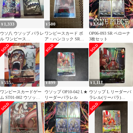
1,333
500
3,340
¥
¥
¥
ウソ八 ウソップ パラレ
ワンピースカード ボ
OP06-093 SR ペローナ
ル ワンピース
ア・ハンコック SR
3枚セット
ONEPIECE カード
OP07-051
555
899
1,111
¥
¥
¥
ワンピースカードゲー
ウソップ OP10-042 L★
ウソップ L リーダーパ
ム ST01-002 ウソップ
リーダーパラレル
ラレル(リーパラ)
限定 プロモ 限定品
OP10-042