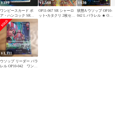
399
1,560
630
¥
¥
¥
ワンピースカード ボ
OP11-067 SR シャーロ
状態A ウソップ OP10-
ア・ハンコック SR
ット•カタクリ 2枚セッ
042 L パラレル ★ ONE
OP07-051
ト
PIECE ワンピースカー
ドゲーム
1,111
¥
ウソップ リーダー パラ
レル OP10-042 ワンピ
ースカード