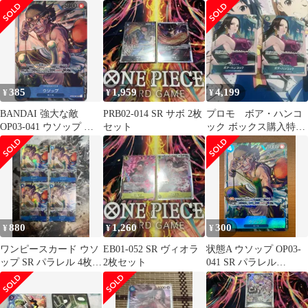
プロモ
385
1,959
4,199
¥
¥
¥
BANDAI 強大な敵
PRB02-014 SR サボ 2枚
プロモ ボア・ハンコ
OP03-041 ウソップ パ
セット
ック ボックス購入特典
ラレルSR
頂上決戦 2枚セット
880
1,260
300
¥
¥
¥
ワンピースカード ウソ
EB01-052 SR ヴィオラ
状態A ウソップ OP03-
ップ SR パラレル 4枚
2枚セット
041 SR パラレル
op03 強大な敵
ONEPIECE ワンピース
カードゲーム