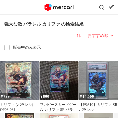
強大な敵 パラレル カリファ の検索結果
並び替え
販売中のみ表示
799
800
14,500
¥
¥
¥
カリファ (パラレル)
ワンピースカードゲー
【PSA10】カリファ SR
OP03-081
ム カリファ SR パラレ
パラレル
ル