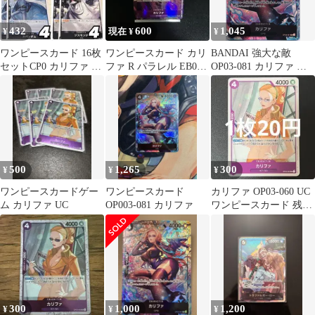
432
600
1,045
¥
現在 ¥
¥
ワンピースカード 16枚
ワンピースカード カリ
BANDAI 強大な敵
セットCP0 カリファ ス
ファ R パラレル EB01-
OP03-081 カリファ パ
パンダム 黒 500年後の
031
ラレルR
未来
500
1,265
300
¥
¥
¥
ワンピースカードゲー
ワンピースカード
カリファ OP03-060 UC
ム カリファ UC
OP003-081 カリファ
ワンピースカード 残り
2枚
300
1,000
1,200
¥
¥
¥