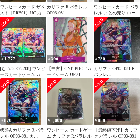
ワンピースカード ザベ
カリファ R パラレル
ワンピースカード パラ
スト【PRB01】UC カリ
OP03-081
レル まとめ売り ロー
ファ OP03-060
カリファ 2億V雷神 3枚
セット
1,777
300
780
¥
¥
¥
[むつ52-072208] ワンピ
【中古】ONE PIECEカ
カリファ OP03-081 R
ースカードゲーム カリ
ードゲーム OP03-
パラレル
ファ R パラレル OP03-
060[UC]：(パラレル)カ
081
リファ(再録フルアー
ト)
870
1,000
888
¥
¥
¥
状態A カリファ R パラ
ワンピース カードゲー
【最終値下げ】カリフ
レル OP03-081 ★
ム カリファ Rパラレル
ァ パラレル OP03-081