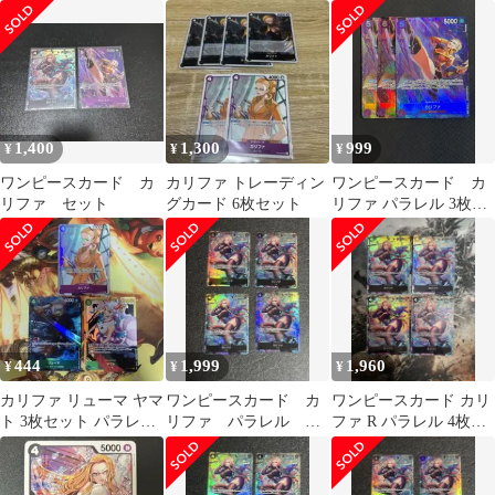
ONEPIECE ワンピース
カードゲーム
1,400
1,300
999
¥
¥
¥
ワンピースカード カ
カリファ トレーディン
ワンピースカード カ
リファ セット
グカード 6枚セット
リファ パラレル 3枚セ
ット
444
1,999
1,960
¥
¥
¥
カリファ リューマ ヤマ
ワンピースカード カ
ワンピースカード カリ
ト 3枚セット パラレル
リファ パラレル
ファ R パラレル 4枚
シークレット まとめ売
OP03-081 4枚 ④
op03 強大な敵 1
り