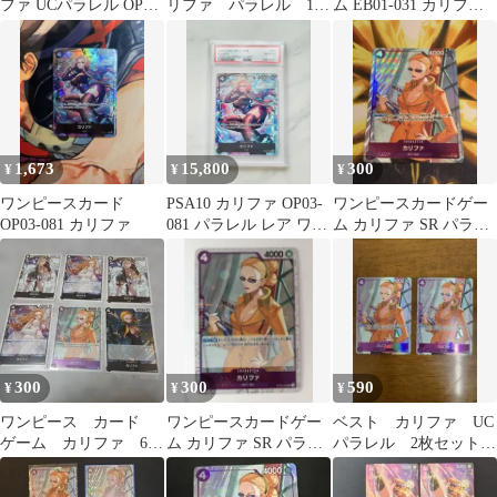
ファ UCパラレル OP03-
リファ パラレル 1
ム EB01-031 カリファ
060
枚 r
パラレル
1,673
15,800
300
¥
¥
¥
ワンピースカード
PSA10 カリファ OP03-
ワンピースカードゲー
OP03-081 カリファ
081 パラレル レア ワン
ム カリファ SR パラレ
ピース CP9
ル OP03-060
300
300
590
¥
¥
¥
ワンピース カード
ワンピースカードゲー
ベスト カリファ UC
ゲーム カリファ 6枚
ム カリファ SR パラレ
パラレル 2枚セット
セット ONE PIECE
ル
ワンピースカード