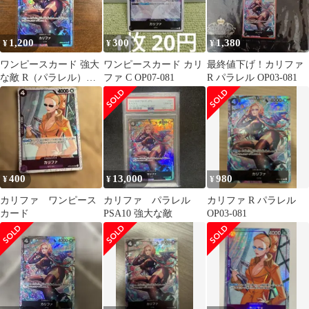
1,200
300
1,380
¥
¥
¥
ワンピースカード 強大
ワンピースカード カリ
最終値下げ！カリファ
な敵 R（パラレル）カ
ファ C OP07-081
R パラレル OP03-081
リファ OP03-081
400
13,000
980
¥
¥
¥
カリファ ワンピース
カリファ パラレル
カリファ R パラレル
カード
PSA10 強大な敵
OP03-081