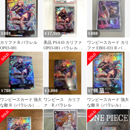
888
17,999
888
¥
¥
¥
カリファ R パラレル
美品 PSA10 カリファ
ワンピースカード カリ
OP03-081
OP03-081 パラレル レ
ファ EB01-031 R パラ
ア ワンピース CP9
レル
780
3,000
799
¥
¥
¥
ワンピースカード 強大
ワンピース カリフ
ワンピースカード 強大
な敵 R（パラレル）カ
ァ R パラレル
な敵 R（パラレル）カ
リファ OP03-081
リファ OP03-081