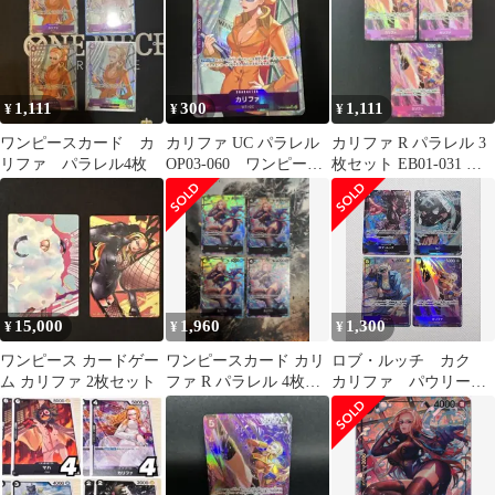
1,111
300
1,111
¥
¥
¥
ワンピースカード カ
カリファ UC パラレル
カリファ R パラレル 3
リファ パラレル4枚
OP03-060 ワンピース
枚セット EB01-031 ワ
カードゲーム 残3
ンピース カード
15,000
1,960
1,300
¥
¥
¥
ワンピース カードゲー
ワンピースカード カリ
ロブ・ルッチ カク
ム カリファ 2枚セット
ファ R パラレル 4枚
カリファ パウリー
op03 強大な敵 2
パラレル ワンピース
カード 4枚セット