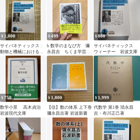
1,000
499
880
¥
¥
¥
サイバネティックス :
b 数学のまなび方 彌
サイバネティックス
動物と機械における制
永昌吉 ちくま学芸文
ウィーナー 岩波文庫
御と通信
庫
750
1,800
1,999
¥
¥
¥
数学小景 高木貞治
【信】数の体系 上下巻
代数学 第1巻 瑣永昌
岩波現代文庫
彌永昌吉著 岩波新書
吉・布川正己著