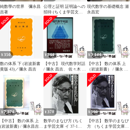
純数學の世界 彌永昌
公理と証明 証明論への
現代数学の基礎概念 瀬
吉著
招待 (ちくま学芸文庫)
永昌宏
／彌永 昌吉、赤 攝也
350
344
3,144
¥
¥
¥
数の体系 下 (岩波新書
【中古】 現代数学対話
【中古】 数の体系 上
黄版 43)／彌永 昌吉
/ 彌永 昌吉、 佐々木 力
（岩波新書） / 彌永 昌
/ 朝倉書店
吉 / 岩波書店
7,374
378
500
¥
¥
¥
【中古】 数の体系 上
数学のまなび方 (ちく
【中古】 数学のまなび
(岩波新書) / 彌永昌吉 /
ま学芸文庫 イ 37-1
方 （ちくま学芸文庫）