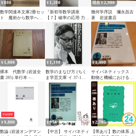
880
1,200
2,980
¥
¥
現在 ¥
数学関連本文庫2冊セッ
『新初等数学講座
幾何学序説 彌永昌吉
ト 魔術から数学へ
【７】確率の応用 力学
著 岩波書店
＆ 数学のまなび方
計算機』ダイヤモンド
H4
社/古本
1,000
1,108
1,400
¥
¥
¥
裸本 代数学 (岩波全
数学のまなび方 (ちく
サイバネティックス :
書 285) 単行本 –
ま学芸文庫 イ 37-1
動物と機械における制
1976/3/25 彌永 昌吉
Math&Science)／彌永 昌
御と通信 2022年の12刷
(著), 彌永 健一 (著)
吉
1%OFF
9,800
974
2,705
¥
¥
¥
数論 (岩波オンデマン
【中古】 サイバネティ
【帯あり】数の体系 上