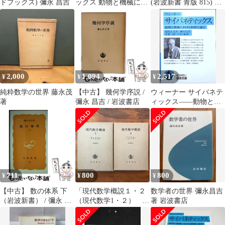
ドブックス) 彌永 昌吉
ックス 動物と機械にお
(岩波新書 青版 815) 彌
ける制御と通信 (岩波
永 昌吉_07
文庫 33-948-1) / ウィー
ナー、池原止戈夫 彌永
昌吉 室賀三郎 戸田巌 /
岩波書店
2,000
1,094
2,517
¥
¥
¥
純粋数学の世界 藤永茂
【中古】 幾何学序説 /
ウィーナー サイバネテ
著
彌永 昌吉 / 岩波書店
ィックス――動物と機
械における制御と通信
(岩波文庫) ノーバー
ト・ウィーナー? 池原
止戈夫? 彌永 昌吉? 室
賀 三郎; 戸田 巌
711
800
800
¥
¥
¥
【中古】 数の体系 下
「現代数学概説１・２
数学者の世界 彌永昌吉
（岩波新書） / 彌永 昌
（現代数学1・２） ２
著 岩波書店
吉 / 岩波書店
冊」 彌永昌吉・小平邦
彦 岩波書店 1980年10月