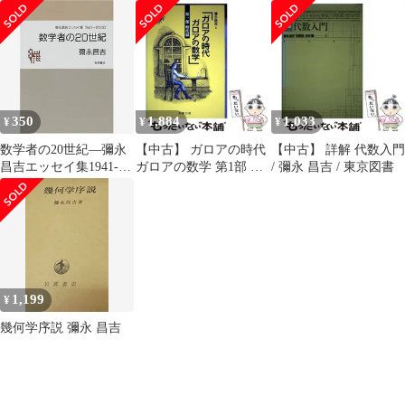
岩波書店
Math&Science)
/ 彌永 昌吉 / 筑摩書房
350
1,884
1,033
¥
¥
¥
数学者の20世紀―彌永
【中古】 ガロアの時代
【中古】 詳解 代数入門
昌吉エッセイ集1941-
ガロアの数学 第1部 時
/ 彌永 昌吉 / 東京図書
2000／彌永 昌吉
代篇 (シュプリンガー
数学クラブ 7) / 彌永 昌
吉 / 丸善出版
1,199
¥
幾何学序説 彌永 昌吉