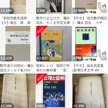
1,100
300
1,162
¥
¥
¥
『新初等数学講座
数学のまなび方 彌永
【中古】 現代数学概説
【９】集合、群、測
昌吉 ちくま学芸文庫
1 / 彌永 昌吉、 小平 邦
度、位相』ダイヤモン
彦 / 岩波書店
ド社
5,330
2,657
706
¥
¥
¥
数学者の20世紀―彌永
昭和レトロ 昭和27年
【中古】 福永武彦集
昌吉エッセイ集1941-
発行の教科書 『新し
(新潮日本文学 49) / 福
2000
い算数 四年下』 古
永武彦 / 新潮社
書
2,400
668
2,300
¥
¥
¥