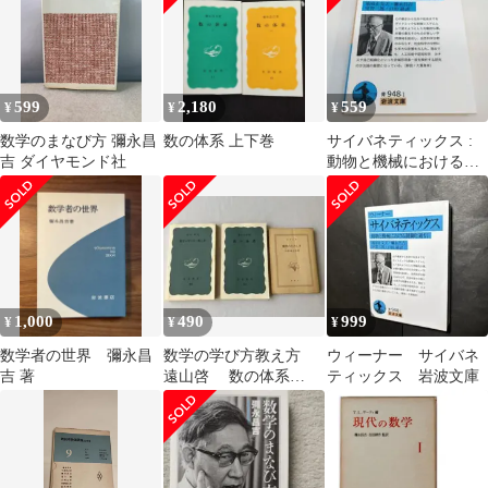
20日 第17刷発行 重版
☆解析学/線形代数学/数
学基礎論/数理科学/理論
数学/大学教材/数学教
育/学術書/専門教育/理
599
2,180
559
¥
¥
¥
工学 S05TE8
ccB49nm17
数学のまなび方 彌永昌
数の体系 上下巻
サイバネティックス :
吉 ダイヤモンド社
動物と機械における制
御と通信
1,000
490
999
¥
¥
¥
数学者の世界 彌永昌
数学の学び方教え方
ウィーナー サイバネ
吉 著
遠山啓 数の体系
ティックス 岩波文庫
（上）彌永昌吉 数学の
たのしさ 矢野健太郎