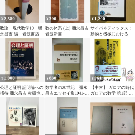
2,580
300
1,200
¥
¥
¥
数論 現代数学10 彌
数の体系 (上) 彌永昌吉
サイバネティックス :
永昌吉 編 岩波書店
岩波新書
動物と機械における制
御と通信 岩波文庫 哲学
1,000
880
561
¥
¥
¥
公理と証明 証明論への
数学者の20世紀―彌永
【中古】 ガロアの時代
招待 彌永昌吉 赤攝也
昌吉エッセイ集1941-
ガロアの数学 第1部 時
ちくま学芸文庫
2000
代篇 シュプリンガー数
学クラブ） / 彌永 昌吉
/ シュプリンガー・ジャ
パン