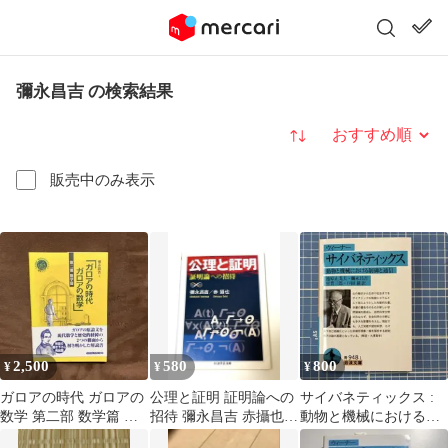
彌永昌吉 の検索結果
並び替え
販売中のみ表示
2,500
580
800
¥
¥
¥
ガロアの時代 ガロアの
公理と証明 証明論への
サイバネティックス :
数学 第二部 数学篇 彌
招待 彌永昌吉 赤攝也
動物と機械における制
永昌吉
ちくま学芸文庫
御と通信