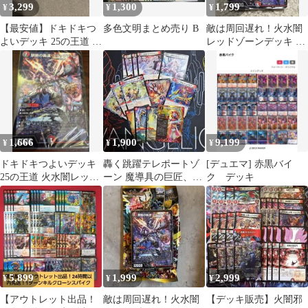
3,299
1,300
1,799
¥
¥
¥
【最安値】ドキドキつ
多色文明まとめ売り B
敵は周回遅れ！火水闇
よいデッキ 25の王道 火
レッドゾーンデッキ 25
水闇レッドゾーンデッ
の王道 ドキドキつよい
キ 他
デッキ
1,666
1,900
9,199
¥
¥
¥
ドキドキつよいデッキ
轟く跳躍テレポートゾ
[デュエマ] 赤黒バイ
25の王道 火水闇レッド
ーン 魔導具の巨匠、ミ
ク デッキ
ゾーンデッキ
ロクセット
5,899
1,999
2,999
¥
¥
¥
【アウトレット出品！
敵は周回遅れ！火水闇
【デッキ販売】火闇邪