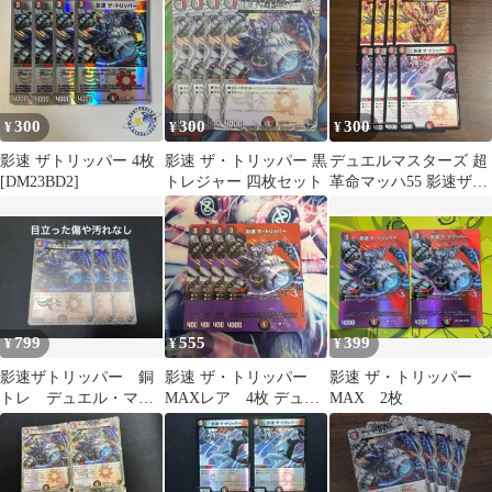
300
300
300
¥
¥
¥
影速 ザトリッパー 4枚
影速 ザ・トリッパー 黒
デュエルマスターズ 超
[DM23BD2]
トレジャー 四枚セット
革命マッハ55 影速ザト
リッパー セット
799
555
399
¥
¥
¥
影速ザトリッパー 銅
影速 ザ・トリッパー
影速 ザ・トリッパー
トレ デュエル・マス
MAXレア 4枚 デュエ
MAX 2枚
ターズ
マ ザトリッパー