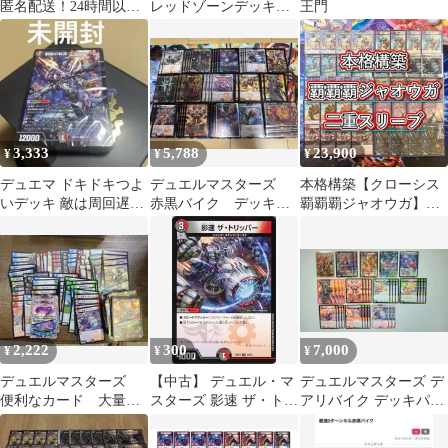
匿名配送！24時間以内
レッドゾーンデッキ
王門
発送！】1キルクローシ
未開封 ドキドキ強い
スバイク
25の王道
3,333
5,788
23,900
¥
¥
¥
デュエマ ドキドキつよ
デュエルマスターズ
本格構築【クローシス
いデッキ 敵は周回遅
赤黒バイク デッキ
覇覇覇ジャオウガ】デ
れ!火水闇レッドゾーン
40枚 スリーブ付き
ッキ＆二重スリーブ
デッキ 未開封品
2,222
300
7,000
¥
¥
¥
デュエルマスターズ
【中古】 デュエル・マ
デュエルマスターズ デ
便利なカード 大量ま
スターズ 影速 ザ・トリ
アリバイク デッキパー
とめ売り
ッパー 22EX2 22EX2
ツ 33枚
48/75 U