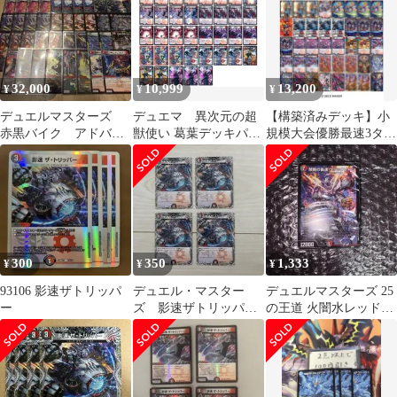
32,000
10,999
13,200
¥
¥
¥
デュエルマスターズ
デュエマ 異次元の超
【構築済みデッキ】小
赤黒バイク アドバン
獣使い 葛葉デッキパー
規模大会優勝最速3ター
ス
ツ37枚
ンキル赤黒バイクデッ
キ（スリーブ付き）
300
350
1,333
¥
¥
¥
93106 影速ザトリッパ
デュエル・マスター
デュエルマスターズ 25
ー
ズ 影速ザトリッパ
の王道 火闇水レッドゾ
ー 4枚
ーン