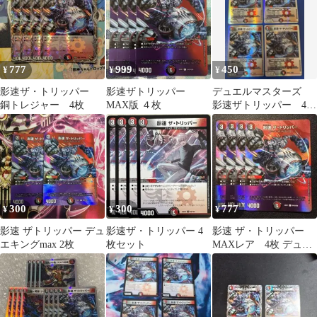
777
999
450
¥
¥
¥
影速ザ・トリッパー
影速ザトリッパー
デュエルマスターズ
銅トレジャー 4枚
MAX版 ４枚
影速ザトリッパー 4
枚 23BD2
300
300
777
¥
¥
¥
影速 ザトリッパー デュ
影速ザ・トリッパー 4
影速 ザ・トリッパー
エキングmax 2枚
枚セット
MAXレア 4枚 デュエ
マ ザトリッパー