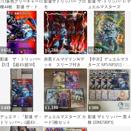
713多色クリーチャー11
影速ザトリッパー プロ
影速 ザ･トリッパｰ U デ
種44枚 影速 ザ・トリ
モ
ュエルマスターズ
ッパー他 デュエルマス
ターズ
650
2,780
1,700
¥
¥
¥
影速 ザ・トリッパー
赤黒ドルマゲドンWデ
【中古】デュエルマス
【U】【超43/超50】
ッキ スリーブ付き
ターズ SP5/SP5[U]：影
デュエマ格安デッキ
速 ザ・トリッパー
メルカリ便
449
1,100
300
¥
¥
¥
デュエマ：『影速 ザ・
デュエルマスターズ カ
影速 ザトリッパー 黒 4
トリッパー』(超43/超
ード5枚セット
枚 [DM25RP3]
50) U×1②