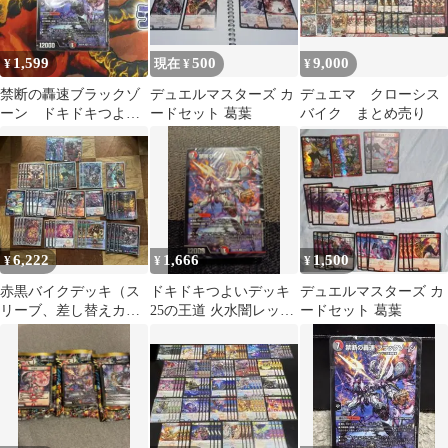
1,599
500
9,000
¥
現在 ¥
¥
禁断の轟速ブラックゾ
デュエルマスターズ カ
デュエマ クローシス
ーン ドキドキつよい
ードセット 葛葉
バイク まとめ売り
デッキ
6,222
1,666
1,500
¥
¥
¥
赤黒バイクデッキ（ス
ドキドキつよいデッキ
デュエルマスターズ カ
リーブ、差し替えカー
25の王道 火水闇レッド
ードセット 葛葉
ド付）
ゾーンデッキ ブラック
ゾーン