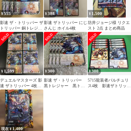
555
388
1,500
¥
¥
¥
影速 ザ・トリッパー ザ
影速 ザトリッパー にじ
坊井ジョージ様 リクエ
トリッパー 銅トレジャ
さんじ ホイル4枚
スト 2点 まとめ商品
ー 4枚
1,599
300
300
¥
¥
¥
デュエルマスターズ 影
影速 ザ・トリッパー
5715龍装者バルチュリ
速 ザトリッパー 4枚セ
黒トレジャー 黒ト
ス4枚 影速ザトリッパ
ット 銅
レ 4枚
ー4枚
1,400
現在 ¥