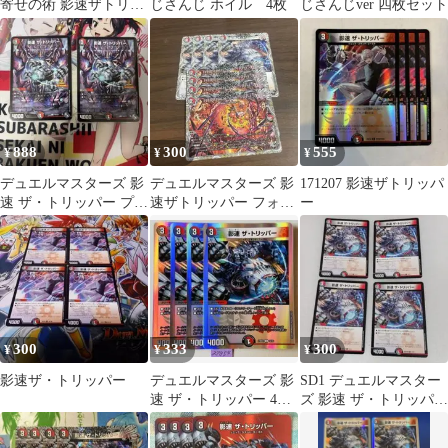
寄せの術 影速ザトリッ
じさんじ ホイル 4枚
じさんじver 四枚セット
パー セット
888
300
555
¥
¥
¥
デュエルマスターズ 影
デュエルマスターズ 影
171207 影速ザトリッパ
速 ザ・トリッパー プロ
速ザトリッパー フォー
ー
モ 2枚
ビドゥンサンライズ セ
ット
300
333
300
¥
¥
¥
影速ザ・トリッパー
デュエルマスターズ 影
SD1 デュエルマスター
速 ザ・トリッパー 4枚
ズ 影速 ザ・トリッパー
セット
4枚セット