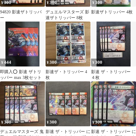
300
300
300
¥
¥
¥
94820 影速ザトリッパ
デュエルマスターズ 影
影速ザトリッパー 4枚
ー
速ザトリッパー 8枚
444
300
300
¥
¥
¥
即購入⭕️ 影速 ザトリ
影速ザ・トリッパー 4
影速 ザ・トリッパー
ッパー max 3枚セット
枚
４枚
300
300
300
¥
¥
¥
デュエルマスターズ 鬼
影速 ザ・トリッパー に
影速 ザ・トリッパー に