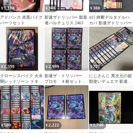
1,100
300
300
¥
¥
¥
アドバンス 赤黒バイク
影速ザトリッパー 龍装
d15 終断デルタドルハ
パーツセット
者バルチュリス 2463
カバ 影速ザトリッパー
1,555
2,999
777
¥
¥
¥
クローシスバイク 火水
影速ザ・トリッパー
にじさんじ 異次元の超
闇レッドゾーン ドキド
プロモ ４枚セット
獣使いデュエマ 影速
キつよいデッキ 未開封
影速ザトリッパー
ザ・トリッパー 葛葉 9
点
500
2,222
1,740
¥
¥
¥