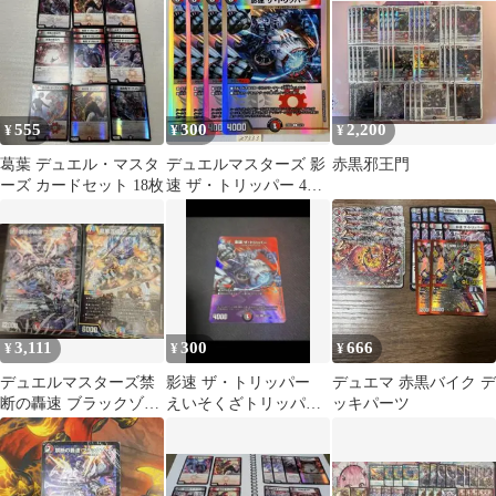
555
300
2,200
¥
¥
¥
葛葉 デュエル・マスタ
デュエルマスターズ 影
赤黒邪王門
ーズ カードセット 18枚
速 ザ・トリッパー 4枚
セット
3,111
300
666
¥
¥
¥
デュエルマスターズ禁
影速 ザ・トリッパー
デュエマ 赤黒バイク デ
断の轟速 ブラックゾー
えいそくざトリッパ
ッキパーツ
ン 龍風混成 サーディク
ー MAX ソニックコマ
リカ25の王道
ンド ゴースト