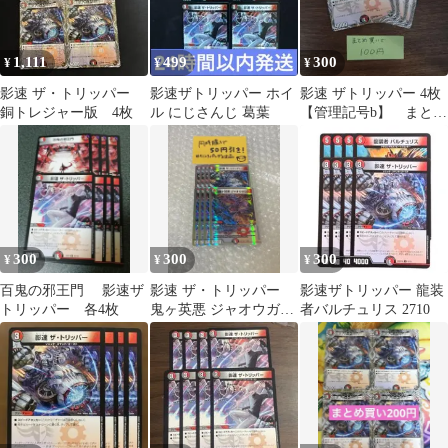
1,111
499
300
¥
¥
¥
影速 ザ・トリッパー
影速ザトリッパー ホイ
影速 ザトリッパー 4枚
銅トレジャー版 4枚
ル にじさんじ 葛葉
【管理記号b】 まとめ
買いで200円引き
300
300
300
¥
¥
¥
百鬼の邪王門 影速ザ
影速 ザ・トリッパー
影速ザトリッパー 龍装
トリッパー 各4枚
鬼ヶ英悪 ジャオウガ
者バルチュリス 2710
OG 銀枠 各4枚 ②