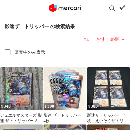
影速ザ トリッパー の検索結果
並び替え
販売中のみ表示
340
300
300
¥
¥
¥
デュエルマスターズ 影
影速 ザ・トリッパー
影速ザトリッパー 4
速 ザ・トリッパー Aセ
4枚
枚 えいそくザトリッ
ット 1枚
パー