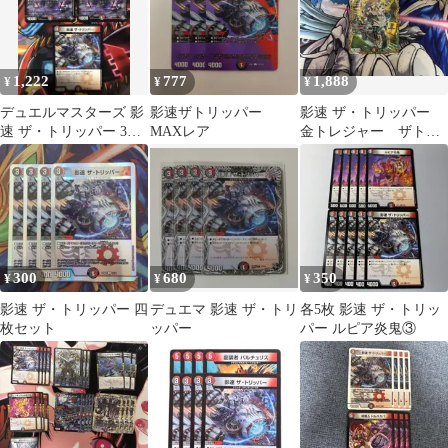
品 未使用 未開封
1,222
777
1,888
¥
¥
¥
デュエルマスターズ 影
影速ザトリッパー
影速 ザ・トリッパー
速 ザ・トリッパー 3枚
MAXレア
金トレジャー ザトリ
セット プロモ
ッパー 金トレ デュ
エマ バイク
300
680
350
¥
¥
¥
影速 ザ・トリッパー 四
デュエマ 影速 ザ・トリ
各5枚 影速 ザ・トリッ
枚セット
ッパー
パー ルピア炎鬼③