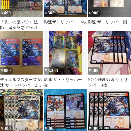
499
300
900
¥
¥
¥
「貪」の鬼 バクロ法
影速ザトリッパー 4枚
影速 ザトリッパー 銅
師 鬼ヶ英悪 ジャオウ
ガOG 影速 ザ・トリ
ッパー 銀枠
880
5,233
300
¥
¥
¥
デュエルマスターズ 影
影速 ザ・トリッパー
NO.14959 影速 ザトリ
速 ザ・トリッパー 2枚
金
ッパー 4枚
セット
300
300
300
¥
¥
¥