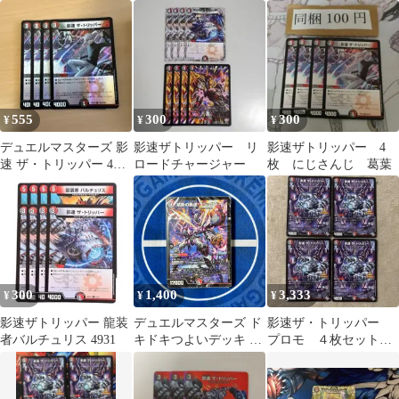
枚 影速ザ・トリッパ
ー ソニックコマンド
555
300
300
¥
¥
¥
デュエルマスターズ 影
影速ザトリッパー リ
影速ザトリッパー 4
速 ザ・トリッパー 4枚
ロードチャージャー
枚 にじさんじ 葛葉
セット
300
1,400
3,333
¥
¥
¥
影速ザトリッパー 龍装
デュエルマスターズ ド
影速ザ・トリッパー
者バルチュリス 4931
キドキつよいデッキ 25
プロモ ４枚セット
の王道 敵は周回遅れ！
影速ザトリッパー
火水闇レッドゾーンデ
ッキ ブラックゾーン 新