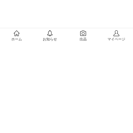
メルカリについて
ホーム
お知らせ
出品
マイページ
会社概要（運営会社）
採用情報
プレスリリース
公式ブログ
プレスキット
メルカリUS
メルカリShops
m department（エムデパ）
ヘルプ
ヘルプセンター（ガイド・お問い合わせ）
メルカリShopsでショップを開設する
メルカリShops ショップ管理画面にログイン
メルカリShops出店者向けガイド
お問い合わせ一覧