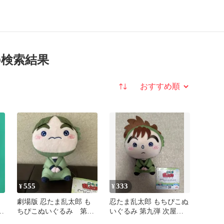
の検索結果
並び替え
555
333
¥
¥
劇場版 忍たま乱太郎 も
忍たま乱太郎 もちぴこぬ
次
ちぴこぬいぐるみ 第九
いぐるみ 第九弾 次屋三
】
弾 神崎左門
之助