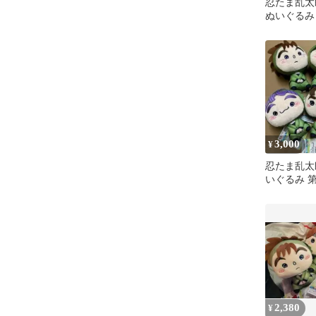
忍たま乱太
ぬいぐるみ
3,000
¥
忍たま乱太
いぐるみ 
コンプ全6
使用タグ付
2,380
¥