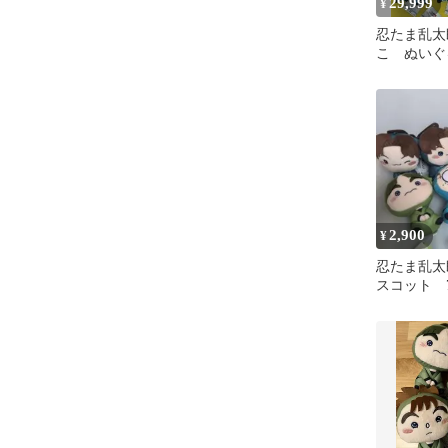
29,999
¥
忍たま乱太
こ ぬいぐ
種 コンプ
2,900
¥
忍たま乱太
スコット
プライズ 