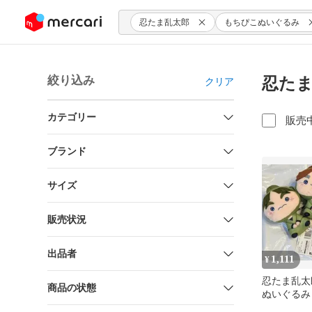
ンツにスキップ
忍たま乱太郎
もちぴこぬいぐるみ
絞り込み
忍たま
クリア
カテゴリー
販売
ブランド
サイズ
販売状況
出品者
1,111
¥
忍たま乱太
商品の状態
ぬいぐるみ
プリート 3