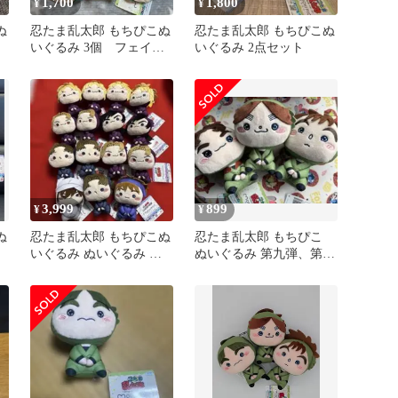
1,700
1,800
¥
¥
ぬ
忍たま乱太郎 もちぴこぬ
忍たま乱太郎 もちぴこぬ
いぐるみ 3個 フェイス
いぐるみ 2点セット
ポーチ 2個
3,999
899
¥
¥
ぬ
忍たま乱太郎 もちぴこぬ
忍たま乱太郎 もちぴこ
いぐるみ ぬいぐるみ マ
ぬいぐるみ 第九弾、第十
スコット
弾の3点セット