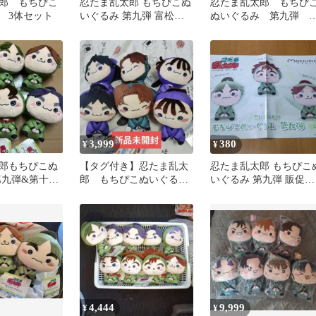
郎 もちぴこ
忍たま乱太郎 もちぴこぬ
忍たま乱太郎 もちぴ
 3体セット
いぐるみ 第九弾 富松作
ぬいぐるみ 第九弾 
兵衛
法寺伊作 推し活 も
ぴこ
3,999
380
¥
¥
郎もちぴこぬ
【タグ付き】忍たま乱太
忍たま乱太郎 もちぴこ
第九弾&第十弾
郎 もちぴこぬいぐるみ
いぐるみ 第九弾 販促ポ
種セット〇未
コンプセット 第五弾
スター
4,444
9,999
¥
¥