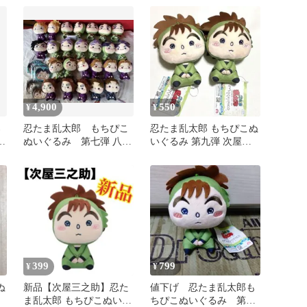
4,900
550
¥
¥
郎
忍たま乱太郎 もちぴこ
忍たま乱太郎 もちぴこぬ
七
ぬいぐるみ 第七弾 八
いぐるみ 第九弾 次屋三
弾 九弾 十弾 まとめ
之助
売りセット
399
799
¥
¥
ぬ
新品【次屋三之助】忍た
値下げ 忍たま乱太郎も
ま乱太郎 もちぴこぬいぐ
ちぴこぬいぐるみ 第九