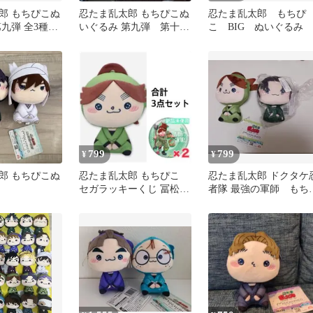
郎 もちぴこぬ
忍たま乱太郎 もちぴこぬ
忍たま乱太郎 もちぴ
九弾 全3種セ
いぐるみ 第九弾 第十弾
こ BIG ぬいぐるみ
立て！
全種コンプリートセッ
ト まとめ
799
799
¥
¥
郎 もちぴこぬ
忍たま乱太郎 もちぴこ
忍たま乱太郎 ドクタケ
セガラッキーくじ 冨松作
者隊 最強の軍師 もち
兵衛
こ 潮江文次郎 富松
兵衛