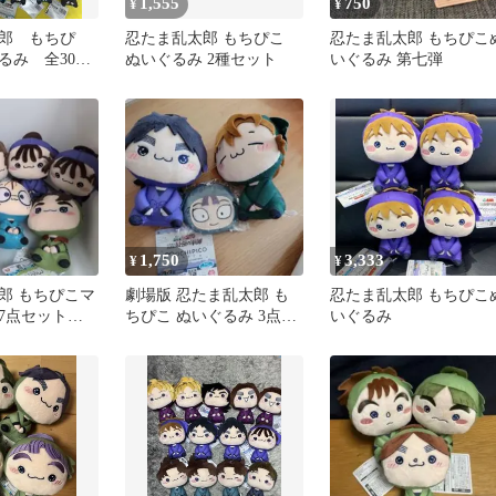
1,555
750
¥
¥
郎 もちぴ
忍たま乱太郎 もちぴこ
忍たま乱太郎 もちぴこ
るみ 全30
ぬいぐるみ 2種セット
いぐるみ 第七弾
1,750
3,333
¥
¥
郎 もちぴこマ
劇場版 忍たま乱太郎 も
忍たま乱太郎 もちぴこ
 7点セット
ちぴこ ぬいぐるみ 3点セ
いぐるみ
ぬいぐるみ
ット