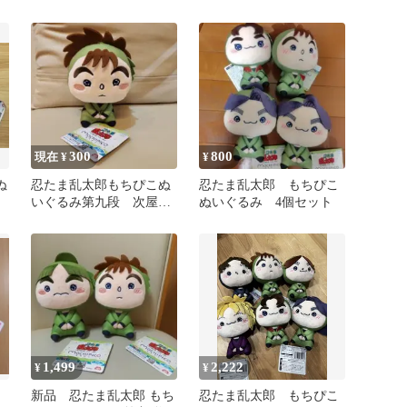
るみ 第九弾
弾
300
800
現在 ¥
¥
ぬ
忍たま乱太郎もちぴこぬ
忍たま乱太郎 もちぴこ
いぐるみ第九段 次屋三
ぬいぐるみ 4個セット
之助
1,499
2,222
¥
¥
新品 忍たま乱太郎 もち
忍たま乱太郎 もちぴこ