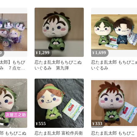
賀崎孫兵
九弾
0
1,299
1,699
¥
¥
太郎】もちぴ
忍たま乱太郎もちぴこぬ
忍たま乱太郎 もちぴこ
み ７点セッ
いぐるみ 第九弾
いぐるみ
【圧縮なし・
送】
555
333
¥
¥
郎 もちぴこぬ
忍たま乱太郎 富松作兵衛
忍たま乱太郎 もちぴこ