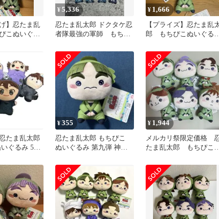
5,336
1,666
¥
¥
げ】忍たま乱
忍たま乱太郎 ドクタケ忍
【プライズ】忍たま乱
ぴこぬいぐる
者隊最強の軍師 もちぴ
郎 もちぴこぬいぐる
とめ売り
こぬいぐるみ
第九弾 コンプリート
355
1,944
¥
¥
忍たま乱太郎
忍たま乱太郎 もちぴこ
メルカリ祭限定価格 
いぐるみ 5個
ぬいぐるみ 第九弾 神崎
たま乱太郎 もちぴこ
左門
いぐるみ 第九弾 第
弾 三年生