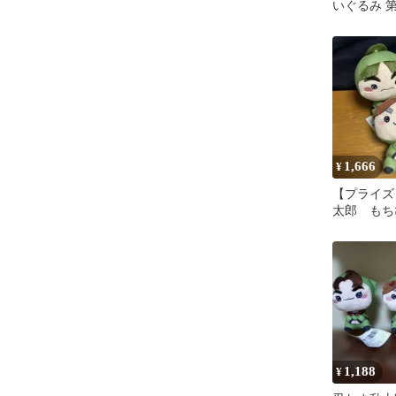
いぐるみ 
之助
1,666
¥
【プライズ
太郎 もち
み 第九弾
1,188
¥