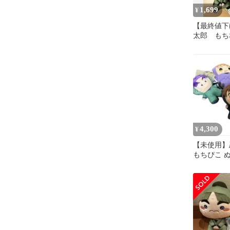
1,699
¥
【最終値下
太郎 もち
み 4点ま
4,300
¥
【未使用】
もちぴこ ぬ
セット