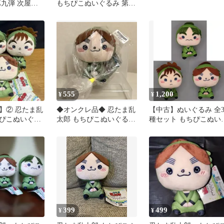
第九弾 次屋三
もちぴこぬいぐるみ 第九
弾
555
1,200
¥
¥
】② 忍たま乱
◆オンクレ品◆ 忍たま乱
【中古】ぬいぐるみ 全
ぴこぬいぐる
太郎 もちぴこぬいぐるみ
種セット もちぴこぬい
 コンプリート
第九弾 富松作兵衛
るみ 第九弾 「忍たま乱
太郎」
399
499
¥
¥