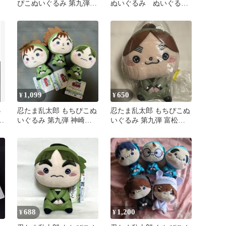
ぴこぬいぐるみ 第九弾
ぬいぐるみ ぬいぐる
神崎左門忍・次屋三之助
み 7.8.9.10弾 6つセッ
ト
1,099
650
¥
¥
3
忍たま乱太郎 もちぴこぬ
忍たま乱太郎 もちぴこぬ
ぐ
いぐるみ 第九弾 神崎左
いぐるみ 第九弾 富松作
門 次屋三之助 3点セット
兵衛 オンクレ
688
1,200
¥
¥