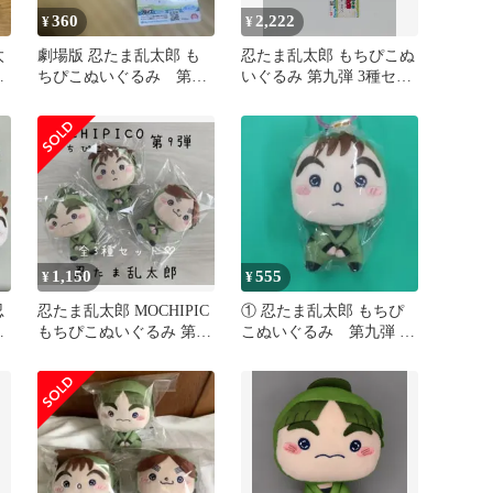
360
2,222
¥
¥
太
劇場版 忍たま乱太郎 も
忍たま乱太郎 もちぴこぬ
み
ちぴこぬいぐるみ 第九
いぐるみ 第九弾 3種セッ
弾 神崎左門
ト
1,150
555
¥
¥
忍
忍たま乱太郎 MOCHIPIC
① 忍たま乱太郎 もちぴ
ぬ
もちぴこぬいぐるみ 第九
こぬいぐるみ 第九弾 次
十
弾 全3種セット
屋三之助 【新品未使用】