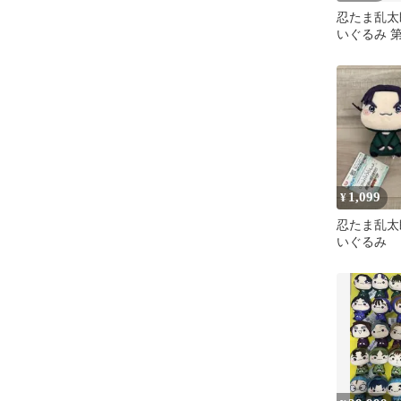
忍たま乱太
いぐるみ 第
ット 獲れ
1,099
¥
忍たま乱太
いぐるみ