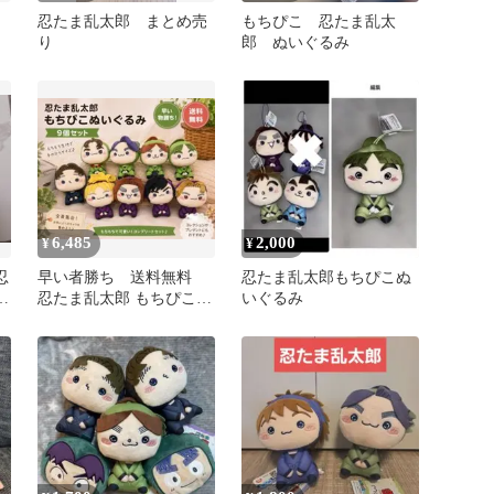
忍たま乱太郎 まとめ売
もちぴこ 忍たま乱太
り
郎 ぬいぐるみ
6,485
2,000
¥
¥
忍
早い者勝ち 送料無料
忍たま乱太郎もちぴこぬ
ぴ
忍たま乱太郎 もちぴこぬ
いぐるみ
作
いぐるみ 9個セット