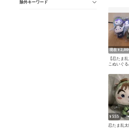
除外キーワード
三之助 伊
2,00
現在 ¥
【忍たま乱
こぬいぐる
ト＋おまけ
段ボール配
555
¥
忍たま乱太