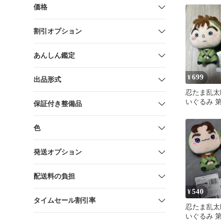
価格
割引オプション
あんしん鑑定
699
¥
出品形式
忍たま乱太
いぐるみ 
保証付き整備品
之助 神崎
色
発送オプション
配送料の負担
540
¥
タイムセール割引率
忍たま乱太
いぐるみ 