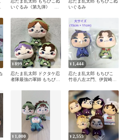
こ
忍たま乱太郎 もちぴこぬ
忍たま乱太郎 もちぴこぬ
善
いぐるみ《第九弾》 神
いぐるみ
ち
崎左門 会計委員会
899
1,444
¥
¥
ぬ
忍たま乱太郎 ドクタケ忍
忍たま乱太郎 もちぴこ
者隊最強の軍師 もちぴこ
竹谷八左ヱ門、伊賀崎孫
ぬいぐるみ ３種セット
兵
1,000
2,555
¥
¥