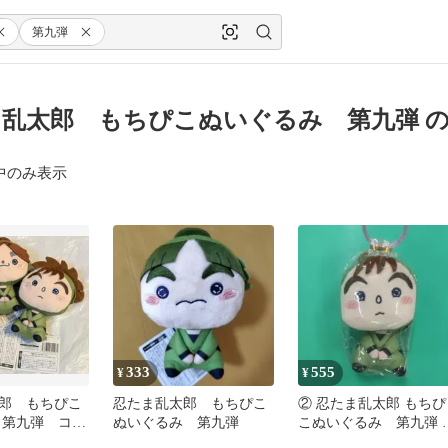
第九弾
乱太郎 もちぴこぬいぐるみ 第九弾 
中のみ表示
333
555
¥
¥
郎 もちぴこ
忍たま乱太郎 もちぴこ
② 忍たま乱太郎 もちぴ
 第九弾 コン
ぬいぐるみ 第九弾
こぬいぐるみ 第九弾 
種 セット
屋三之助 【新品未使用