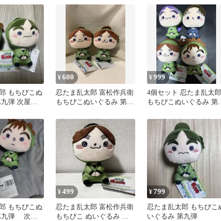
600
999
¥
¥
郎 もちぴこぬ
忍たま乱太郎 富松作兵衛
4個セット 忍たま乱太
第九弾 次屋三
もちぴこぬいぐるみ 第九
もちぴこぬいぐるみ 第
左門
弾
弾 第九弾 新品未使用
499
799
¥
¥
郎 もちぴこぬ
忍たま乱太郎 富松作兵衛
忍たま乱太郎 もちぴこ
第九弾 次屋
もちぴこ ぬいぐるみ 第
いぐるみ 第九弾