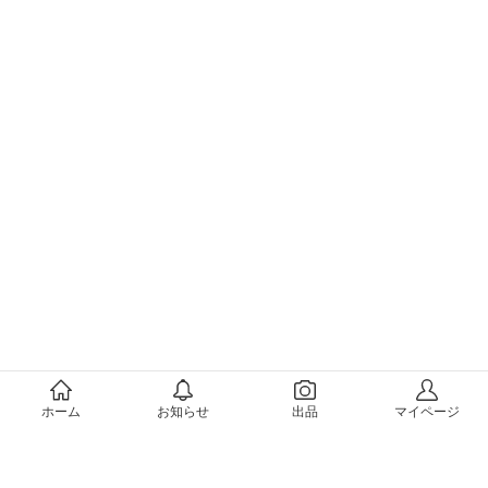
メルカリについて
ホーム
お知らせ
出品
マイページ
会社概要（運営会社）
採用情報
プレスリリース