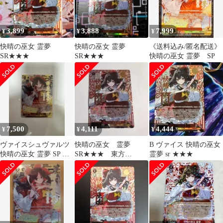
3,899
3,888
7,999
¥
¥
¥
快晴の巫女 霊夢
快晴の巫女 霊夢
《送料込み/匿名配送》
SR★★★
SR★★★
快晴の巫女 霊夢 SP
7,500
4,111
4,444
¥
¥
¥
ヴァイスシュヴァルツ
快晴の巫女 霊夢
B ヴァイス 快晴の巫女
快晴の巫女 霊夢 SP 値
SR★★★ 東方
霊夢 sr ★★★
下げ相談可 現在最安
Project ヴァイスシュ
値
ヴァルツ