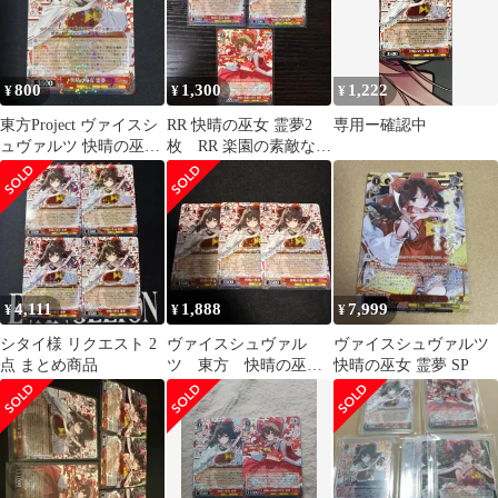
800
1,300
1,222
¥
¥
¥
東方Project ヴァイスシ
RR 快晴の巫女 霊夢2
専用ー確認中
ュヴァルツ 快晴の巫女
枚 RR 楽園の素敵な巫
霊夢 RR
女 霊夢1枚 ヴァイ
ス 東方
4,111
1,888
7,999
¥
¥
¥
シタイ様 リクエスト 2
ヴァイスシュヴァル
ヴァイスシュヴァルツ
点 まとめ商品
ツ 東方 快晴の巫
快晴の巫女 霊夢 SP
女 霊夢 RR 3枚セッ
ト