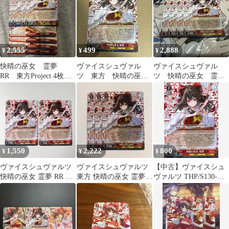
2,555
499
2,888
¥
¥
¥
快晴の巫女 霊夢
ヴァイスシュヴァル
ヴァイスシュヴァル
RR 東方Project 4枚セ
ツ 東方 快晴の巫女
ツ 快晴の巫女 霊
ット
霊夢 RR
夢 RR 4枚セット
1,550
2,222
800
¥
¥
¥
ヴァイスシュヴァルツ
ヴァイスシュヴァルツ
【中古】ヴァイスシュ
快晴の巫女 霊夢 RR 2
東方 快晴の巫女 霊夢
ヴァルツ THP/S130-
枚 東方Project
RR 3枚セット
061[RR]：快晴の巫女
霊夢