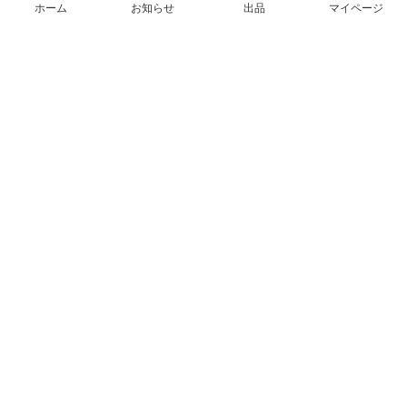
ホーム
お知らせ
出品
マイページ
会社概要（運営会社）
採用情報
プレスリリース
公式ブログ
プレスキット
メルカリUS
メルカリShops
m department（エムデパ）
ヘルプ
ヘルプセンター（ガイド・お問い合わせ）
メルカリShopsでショップを開設する
メルカリShops ショップ管理画面にログイン
メルカリShops出店者向けガイド
お問い合わせ一覧
フリーワードから商品をさがす
プライバシーと利用規約
メルカリ利用規約
メルカリShops利用規約
メルカリアンバサダー利用規約