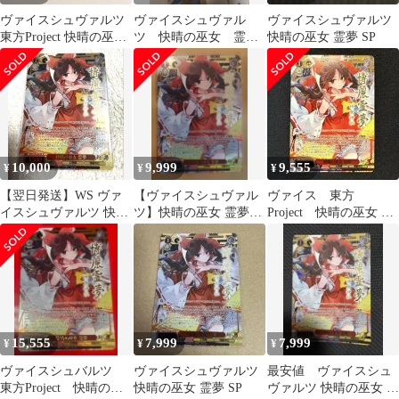
ヴァイスシュヴァルツ
ヴァイスシュヴァル
ヴァイスシュヴァルツ
東方Project 快晴の巫女
ツ 快晴の巫女 霊
快晴の巫女 霊夢 SP
霊夢 SP 博麗霊夢
夢 SP 東方project
10,000
9,999
9,555
¥
¥
¥
【翌日発送】WS ヴァ
【ヴァイスシュヴァル
ヴァイス 東方
イスシュヴァルツ 快晴
ツ】快晴の巫女 霊夢
Project 快晴の巫女 霊
の巫女 霊夢 SP
sp
夢 SP
15,555
7,999
7,999
¥
¥
¥
ヴァイスシュバルツ
ヴァイスシュヴァルツ
最安値 ヴァイスシュ
東方Project 快晴の巫
快晴の巫女 霊夢 SP
ヴァルツ 快晴の巫女 霊