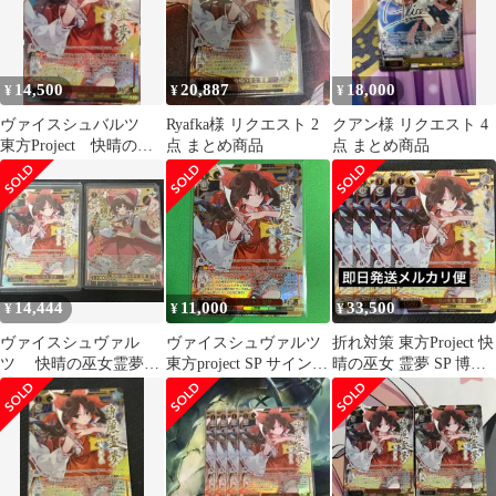
14,500
20,887
18,000
¥
¥
¥
ヴァイスシュバルツ
Ryafka様 リクエスト 2
クアン様 リクエスト 4
東方Project 快晴の巫
点 まとめ商品
点 まとめ商品
女 霊夢 SP 箔押し
14,444
11,000
33,500
¥
¥
¥
ヴァイスシュヴァル
ヴァイスシュヴァルツ
折れ対策 東方Project 快
ツ 快晴の巫女霊夢
東方project SP サイン
晴の巫女 霊夢 SP 博麗
SP 楽園の素敵な巫女
快晴の巫女 霊夢
霊夢 4枚
SR星3