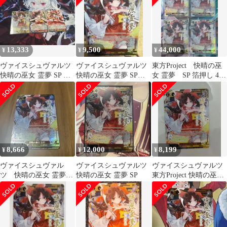
13,333
9,500
44,000
¥
¥
¥
ヴァイスシュヴァルツ
ヴァイスシュヴァルツ
東方Project 快晴の巫
快晴の巫女 霊夢 SP 東
快晴の巫女 霊夢 SPサ
女 霊夢 SP 箔押し 4枚
方Project
イン
セット
8,666
12,000
8,199
¥
¥
¥
ヴァイスシュヴァル
ヴァイスシュヴァルツ
ヴァイスシュヴァルツ
ツ 快晴の巫女 霊夢
快晴の巫女 霊夢 SP
東方Project 快晴の巫女
SP
霊夢 SP 博麗霊夢