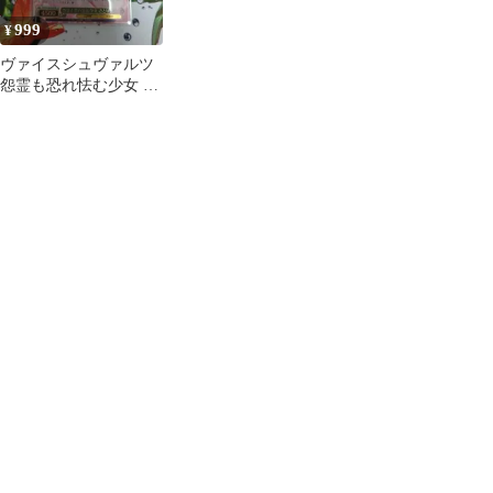
999
¥
ヴァイスシュヴァルツ
怨霊も恐れ怯む少女 さ
とり SR★★★ 星3 パ
ラレル