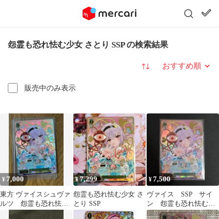
怨霊も恐れ怯む少女 さとり SSP の検索結果
並び替え
販売中のみ表示
7,000
7,299
7,500
¥
¥
¥
東方 ヴァイスシュヴァ
怨霊も恐れ怯む少女 さ
ヴァイス SSP サイ
ルツ 怨霊も恐れ怯む
とり SSP
ン 怨霊も恐れ怯む少
少女 さとり SSP
女 さとり