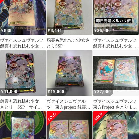
888
8,444
26,800
¥
¥
¥
ヴァイスシュヴァルツ
怨霊も恐れ怯む少女さ
ヴァイスシュヴァルツ
怨霊も恐れ怯む少女 さ
とりSSP
怨霊も恐れ怯む少女 さ
とり sr 星3 sr ⭐︎⭐︎⭐︎
とり SSP 4枚 サイン
11,000
15,000
27,000
¥
¥
¥
怨霊も恐れ怯む少女
ヴァイスシュヴァル
ヴァイスシュヴァルツ
さとり SSP サイ
ツ 東方project 怨霊も
東方Project さとり LNR
ン 東方Project ヴァ
恐れ怯む少女さとり
SSP
イス
SSP