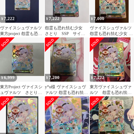
7,222
7,222
7,000
¥
¥
¥
ヴァイスシュヴァルツ
怨霊も恐れ怯む少女
ヴァイスシュヴァルツ
東方project 怨霊も恐れ
さとり SSP サイ
怨霊も恐れ怯む少女 さ
怯む少女さとり ssp
ン 東方Project ヴァ
とり SSP 東方Project
イス
6,999
7,200
7,222
¥
¥
¥
東方Project ヴァイスシ
y*u様 ヴァイスシュヴ
東方ヴァイスシュヴァ
ュヴァルツ さとり
ァルツ 怨霊も恐れ怯む
ルツ 怨霊も恐れ怯む
SSP
少女 さとり ssp
少女 さとり SSP