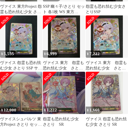
ヴァイス 東方Project 怨
SSP 幽々子/さとり セッ
怨霊も恐れ怯む少女さ
霊も恐れ怯む少女 さと
ト 各1枚 WS 東方
とりSSP
り SSP 古明地さとり
project
5,555
6,999
7,222
¥
¥
¥
ヴァイス 怨霊も恐れ怯
ヴァイス 東方 怨霊も
ヴァイス 東方 怨霊も
む少女 さとり SSP サイ
恐れ怯む少女 さと
恐れ怯む少女 さと
ン 東方Project
り SSP
り SSP
12,000
1,222
1,666
¥
¥
¥
ヴァイスシュバルツ 東
怨霊も恐れ怯む少女
ヴァイス 怨霊も恐れ怯
方Project さとり セット
さとり SR
む少女 さとり SR