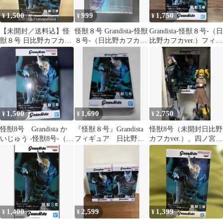
1,500
999
1,750
¥
¥
¥
【未開封／送料込】怪
怪獣８号 Grandista-怪獣
Grandista-怪獣８号-（日
獣８号 日比野カフカ
８号-（日比野カフカ
比野カフカver.）フィギ
ver. フィギュア
ver.） 販促ポスター
ュア
1,500
1,690
2,750
¥
¥
¥
怪獣8号 Grandista か
『怪獣８号』Grandista
怪獣8号（未開封日比野
いじゅう -怪獣8号-（日
フィギュア 日比野カ
カフカver.）、四ノ宮キ
比野カフカver.）
フカver.
コル、鳴海弦 3点セッ
ト
1,400
2,599
1,399
¥
¥
¥