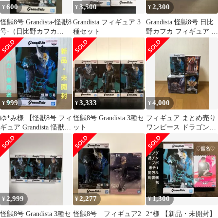
600
3,500
2,300
¥
¥
¥
怪獣8号 Grandista-怪獣8
Grandista フィギュア 3
Grandista 怪獣8号 日比
号-（日比野カフカ
種セット
野カフカ フィギュア 2
ver.）
個セット
999
3,333
4,000
¥
¥
¥
ゆ*み様 【怪獣8号 フィ
怪獣8号 Grandista 3種セ
フィギュア まとめ売り
ギュア Grandista 怪獣8
ット
ワンピース ドラゴンボ
号 日比野カフカve
ール 呪術廻戦 怪獣8号
2,999
2,277
1,300
¥
¥
¥
怪獣8号 Grandista 3種セ
怪獣8号 フィギュア2
2*様 【新品・未開封】