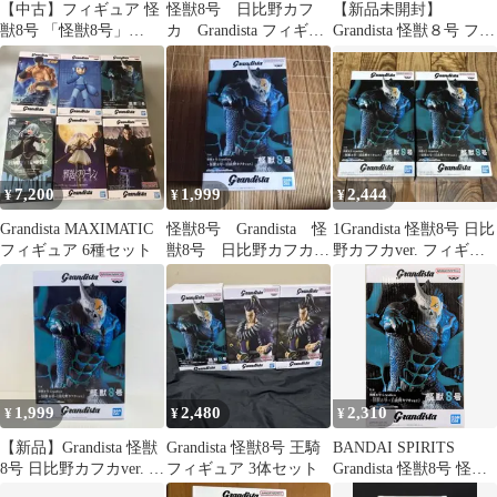
【中古】フィギュア 怪
怪獣8号 日比野カフ
【新品未開封】
獣8号 「怪獣8号」
カ Grandista フィギュ
Grandista 怪獣８号 フィ
Grandista-怪獣8号-(日比
ア2体セット
ギュア 日比野カフカ
野カフカver.)
ver.
7,200
1,999
2,444
¥
¥
¥
Grandista MAXIMATIC
怪獣8号 Grandista 怪
1Grandista 怪獣8号 日比
フィギュア 6種セット
獣8号 日比野カフカ
野カフカver. フィギュ
ver. フィギュア
ア
1,999
2,480
2,310
¥
¥
¥
【新品】Grandista 怪獣
Grandista 怪獣8号 王騎
BANDAI SPIRITS
8号 日比野カフカver. フ
フィギュア 3体セット
Grandista 怪獣8号 怪獣8
ィギュア
号 (日比野カフカver.)