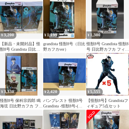
3,200
1,199
1,300
¥
¥
¥
【新品・未開封品】怪
grandista 怪獣8号（日比
怪獣8号 Grandista 怪獣8
獣8号 Grandista 日比野
野カフカver）
号 日比野カフカ フィギ
フィギュア 2体セット
ュア
3,330
2,420
5,555
¥
¥
¥
怪獣8号 保科宗四郎 鳴
バンプレスト 怪獣8号
【怪獣8号】Grandistaフ
海弦 日比野カフカ フィ
Grandista -怪獣8号-(日
ィギュア5点セット
ギュア 3点セット
比野カフカver.) 怪獣8
号