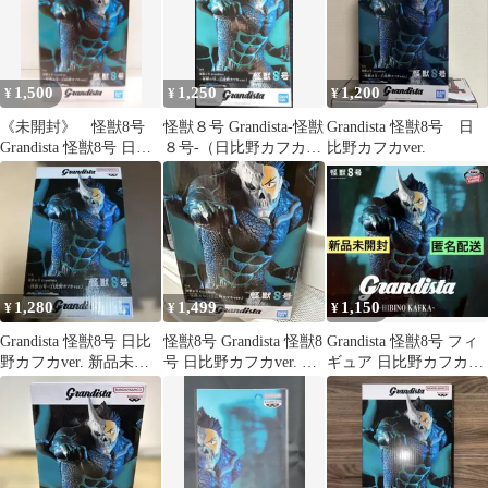
1,500
1,250
1,200
¥
¥
¥
《未開封》 怪獣8号
怪獣８号 Grandista-怪獣
Grandista 怪獣8号 日
Grandista 怪獣8号 日比
８号-（日比野カフカ
比野カフカver.
野カフカver.
ver.）
1,280
1,499
1,150
¥
¥
¥
Grandista 怪獣8号 日比
怪獣8号 Grandista 怪獣8
Grandista 怪獣8号 フィ
野カフカver. 新品未開
号 日比野カフカver. フ
ギュア 日比野カフカ
封品
ィギュア
ver.