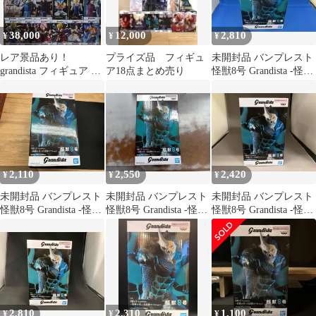
38,000
12,000
2,810
¥
¥
¥
レア景品あり！
プライズ品 フィギュ
未開封品 バンプレスト
grandista フィギュア ま
ア18点まとめ売り
怪獣8号 Grandista -怪獣
とめ売り
8号-(日比野カフカver.)
怪獣8号
2,110
2,550
2,420
¥
¥
¥
未開封品 バンプレスト
未開封品 バンプレスト
未開封品 バンプレスト
怪獣8号 Grandista -怪獣
怪獣8号 Grandista -怪獣
怪獣8号 Grandista -怪獣
8号-(日比野カフカver.)
8号-(日比野カフカver.)
8号-(日比野カフカver.)
怪獣8号
怪獣8号
怪獣8号
2,810
2,310
1,100
¥
¥
¥