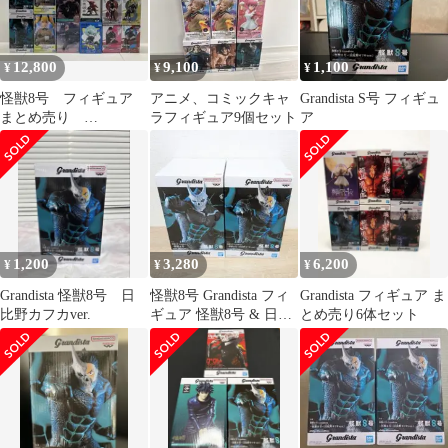
12,800
9,100
1,100
¥
¥
¥
怪獣8号 フィギュア
アニメ、コミックキャ
Grandista S号 フィギュ
まとめ売り
ラフィギュア9個セット
ア
28260724J02L
1,200
3,280
6,200
¥
¥
¥
Grandista 怪獣8号 日
怪獣8号 Grandista フィ
Grandista フィギュア ま
比野カフカver.
ギュア 怪獣8号 & 日比
とめ売り6体セット
野カフカ 2点セット