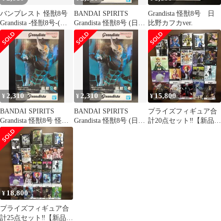
バンプレスト 怪獣8号
BANDAI SPIRITS
Grandista 怪獣8号 日
Grandista -怪獣8号-(日
Grandista 怪獣8号 (日比
比野カフカver.
比野カフカver.) 怪獣8
野カフカver.)
号
2,310
2,310
15,800
¥
¥
¥
BANDAI SPIRITS
BANDAI SPIRITS
プライズフィギュア合
Grandista 怪獣8号 怪獣8
Grandista 怪獣8号 (日比
計20点セット‼︎【新品】
号 (日比野カフカver.)
野カフカver.)
※ 別商品との同梱不可
18,800
¥
プライズフィギュア合
計25点セット‼︎【新品】