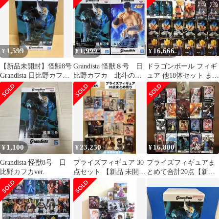
1,599
1,999
16,666
¥
¥
¥
【新品未開封】怪獣8号
Grandista 怪獣８号 日
ドラゴンボール フィギ
Grandista 日比野カフカ
比野カフカ 北斗の
ュア 他18体セット まと
フィギュア
拳 ケンシロウ 2体セ
め売り
ット
1,100
23,250
16,800
¥
¥
¥
Grandista 怪獣8号 日
プライズフィギュア 30
プライズフィギュアま
比野カフカver.
点セット 【新品 未開封
とめて合計20点【新
品】
品】※ 別商品との同梱
不可