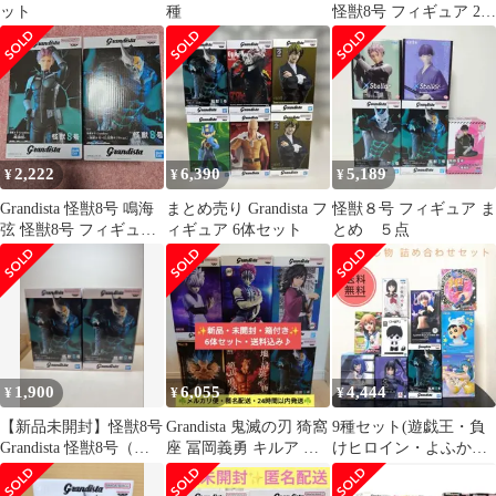
ット
種
怪獣8号 フィギュア 2種
セット
2,222
6,390
5,189
¥
¥
¥
Grandista 怪獣8号 鳴海
まとめ売り Grandista フ
怪獣８号 フィギュア ま
弦 怪獣8号 フィギュア
ィギュア 6体セット
とめ ５点
2種セット
1,900
6,055
4,444
¥
¥
¥
【新品未開封】怪獣8号
Grandista 鬼滅の刃 猗窩
9種セット(遊戯王・負
Grandista 怪獣8号（日
座 冨岡義勇 キルア ゴ
けヒロイン・よふかし
比野カフカver.）2個
ジータ 範馬勇次郎 他
のうた・うる星やつら
ほか)