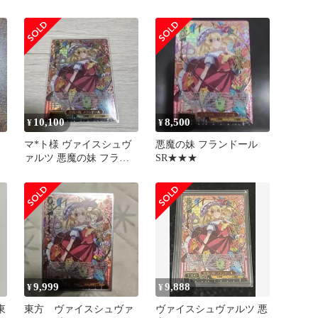
ンドール SR
SR☆☆☆ １枚
10,100
8,500
¥
¥
マ*ト様 ヴァイスシュヴ
悪魔の妹 フランドール
ァルツ 悪魔の妹 フラン
SR★★★
ドール SR
9,999
9,888
¥
¥
東
東方 ヴァイスシュヴァ
ヴァイスシュヴァルツ 悪