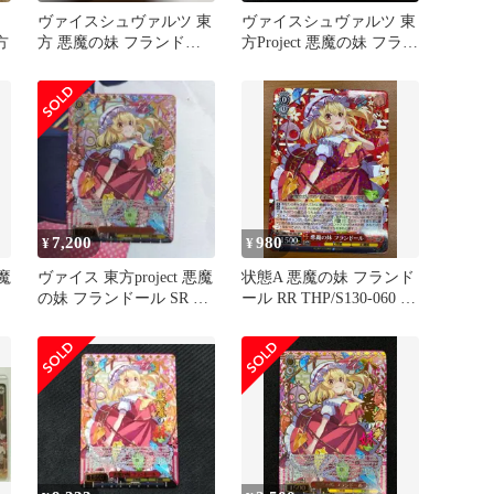
ヴァイスシュヴァルツ 東
ヴァイスシュヴァルツ 東
方
方 悪魔の妹 フランドー
方Project 悪魔の妹 フラン
ル RR
ドール SR 星3
7,200
980
¥
¥
悪魔
ヴァイス 東方project 悪魔
状態A 悪魔の妹 フランド
の妹 フランドール SR 星
ール RR THP/S130-060 ヴ
3
ァイスシュヴァルツ 東方
Project