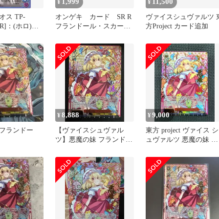
1,999
11,500
¥
¥
ス TP-
オンゲキ カード SR R
ヴァイスシュヴァルツ 
RR]：(ホロ)悪
フランドール・スカーレ
方Project カード追加
ランドール・
ット ３枚
ト」
8,888
9,000
¥
¥
フランドー
【ヴァイスシュヴァル
東方 project ヴァイス シ
ツ】悪魔の妹 フランドー
ュヴァルツ 悪魔の妹 フ
ル sr 星3 ⭐︎⭐︎⭐︎
ランドール SR ☆3