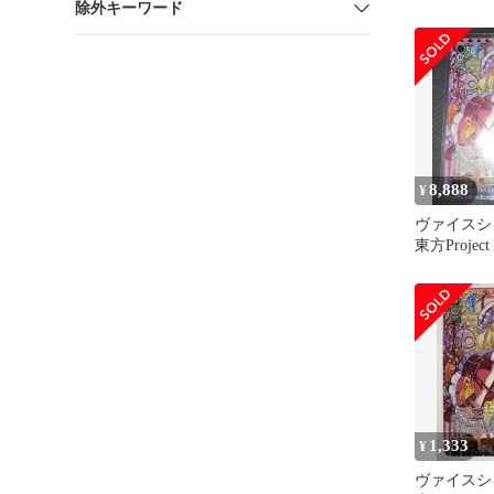
除外キーワード
8,888
¥
ヴァイス
東方Proj
フランドー
1,333
¥
ヴァイスシ