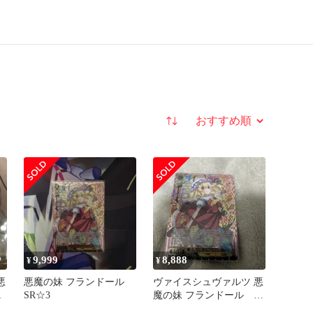
並び替え
9,999
8,888
¥
¥
悪
悪魔の妹 フランドール
ヴァイスシュヴァルツ 悪
R
SR☆3
魔の妹 フランドール
SR☆☆☆