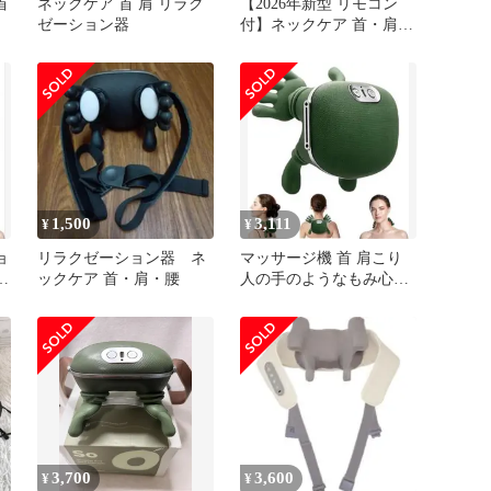
首
ネックケア 首 肩 リラク
【2026年新型 リモコン
ゼーション器
付】ネックケア 首・肩・
腰・太もも リラクゼーシ
ョン器
1,500
3,111
¥
¥
ョ
リラクゼーション器 ネ
マッサージ機 首 肩こり
ッ
ックケア 首・肩・腰
人の手のようなもみ心地
ネックマッサージャー 温
熱
3,700
3,600
¥
¥