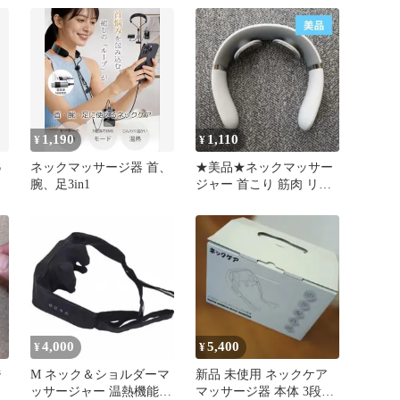
凝り
1,190
1,110
¥
¥
6
ネックマッサージ器 首、
★美品★ネックマッサー
腕、足3in1
ジャー 首こり 筋肉 リラ
ックス 疲れ ストレス解
消
4,000
5,400
¥
¥
ジ
M ネック＆ショルダーマ
新品 未使用 ネックケア
ッサージャー 温熱機能付
マッサージ器 本体 3段階