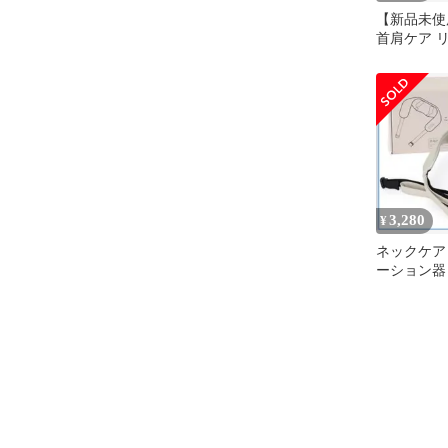
【新品未使
首肩ケア 
ングッズ 
ジャー
3,280
¥
ネックケア
ーション器 
ーション