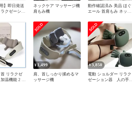
用】即日発送
ネックケア マッサージ機
動作確認済み 美品 ほぐ
リラクゼーショ
肩もみ機
エール 首肩もみ ネック
ネックマッサー
マッサージャー 肩マッ
ージャー マッサージ器
AIM-029
1,499
3,850
¥
¥
 首 リラクゼ
肩、首しっかり揉めるマ
電動 ショルダー リラク
加温機能 2 モ
ッサージ機
ゼーション器 人の手
ようなもみ心地 リラッ
スタイムに