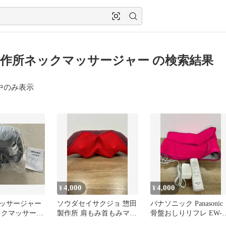
作所ネックマッサージャー の検索結果
中のみ表示
4,000
4,000
¥
¥
ッサージャー
ソウダセイサクジョ 惣田
パナソニック Panasonic
ックマッサージ
製作所 肩もみ首もみマッ
骨盤おしりリフレ EW-
サージャー 動作確認済
NA75 動作確認済