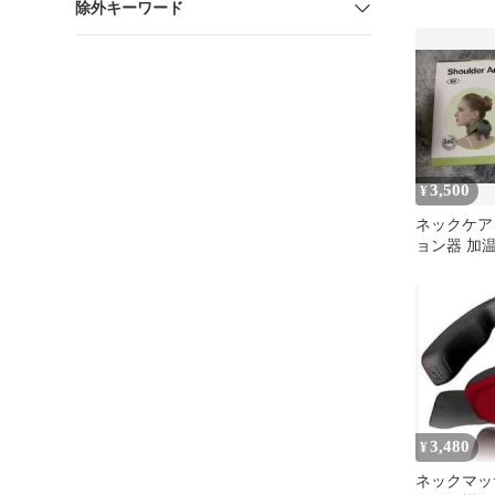
除外キーワード
3,500
¥
ネックケア
ョン器 加温
晶ディスプ
明書
3,480
¥
ネックマッ