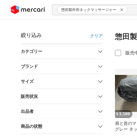
ンツにスキップ
惣田製作所ネックマッサージャー
絞り込み
惣田製
クリア
カテゴリー
販売
ブランド
サイズ
販売状況
出品者
3,500
¥
肩と首のマ
商品の状態
グレー ネ
ャー