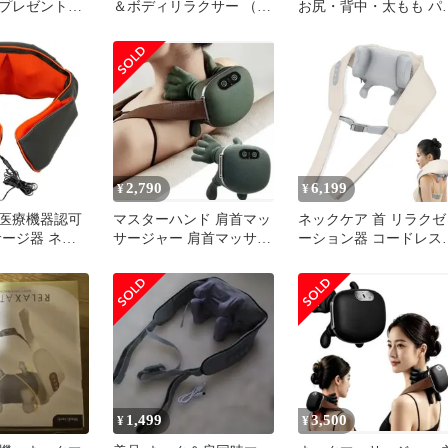
 プレゼント
＆ボディリラクサー （
お尻・背中・太もも パ
の日 コード
マッサージ器 揉みほぐし
フル手揉み感覚 温熱ヒ
首 腕 腰 太もも ふくらは
ター機能
ぎ 足裏 軽量 美容 健康
PSEマーク認証済 マッサ
ージャー マッサージ機
指圧 解消グッズ ほぐし
簡単操作 持ち運び コン
パクト ） )
2,790
6,199
¥
¥
医療機器認可
マスターハンド 肩首マッ
ネックケア 首 リラクゼ
サージ器 ネッ
サージャー 肩首マッサー
ーション器 コードレス
 も～む 首・
ジ機
温熱機能 首/肩/腰/背中/
腰 マッサージ
もも/足 リラックス 強
もみ玉マッサー
調整 USB充電式 静音 
量 長さ調節可能 簡単操
作 男女兼用 コンパクト
家庭用 職場用 誕生日プ
レゼント 家庭用 職場用
父の日 母の日 記念日 
生
1,499
3,500
¥
¥