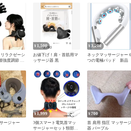
1,500
3,200
¥
¥
 リラクゼーシ
お値下げ！肩・首筋用マ
ネックマッサージャー 
階強度調節 コ
ッサージ器 黒
つの電極パッド 新品
全身トータルケ
1,999
700
¥
¥
サージャー
3個スマート電気首マッ
首 肩用 指圧 マッサー
サージャーセット頸部パ
器 パープル