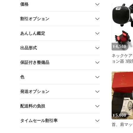
価格
割引オプション
あんしん鑑定
4,580
¥
出品形式
ネックケア
ョン器 3段
保証付き整備品
ードレス 
ア
色
発送オプション
配送料の負担
5,000
¥
タイムセール割引率
首、肩マッ