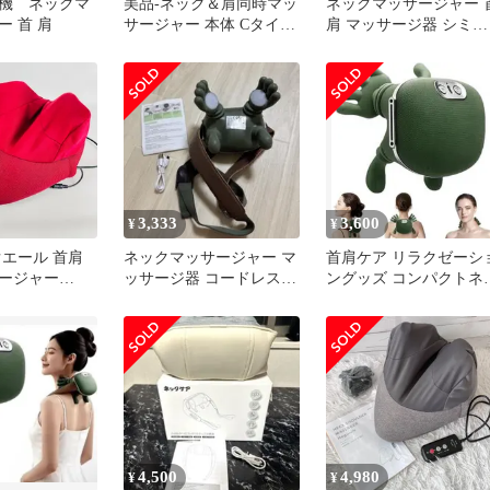
機 ネックマ
美品‐ネック＆肩同時マッ
ネックマッサージャー 
 首 肩
サージャー 本体 Cタイプ
肩 マッサージ器 シミュ
充電式
レーション人手設計
3,333
3,600
¥
¥
ぐエール 首肩
ネックマッサージャー マ
首肩ケア リラクゼーシ
ージャー
ッサージ器 コードレス
ングッズ コンパクトネ
レッド
首 肩
クマッサージャー
4,500
4,980
¥
¥