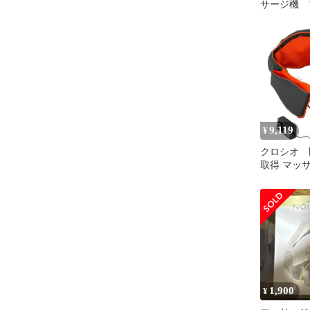
サージ機
母の日 父
レス 軽量
9,119
¥
クロシオ 
取得 マッ
クマッサー
肩・背中・
機 指圧風
ジ 58356
1,900
¥