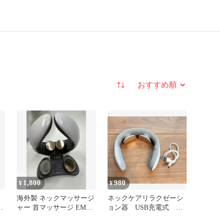
並び替え
1,800
980
¥
¥
海外製 ネックマッサージ
ネックケアリラクゼーシ
ャー 首マッサージ EMS
ョン器 USB充電式 マ
充電式 リモコン付き
ッサージ器 首凝り 肩