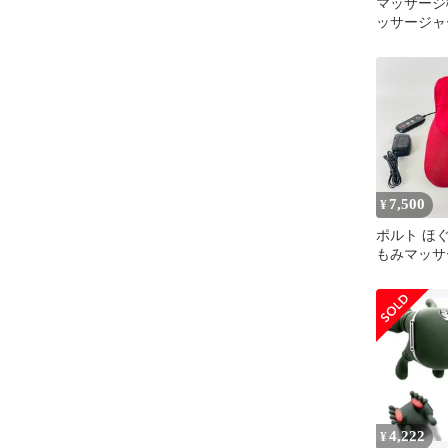
マッサージ
ッサージャー
7,500
¥
ポルト ほ
もみマッサ
AIM-029 
4,222
¥