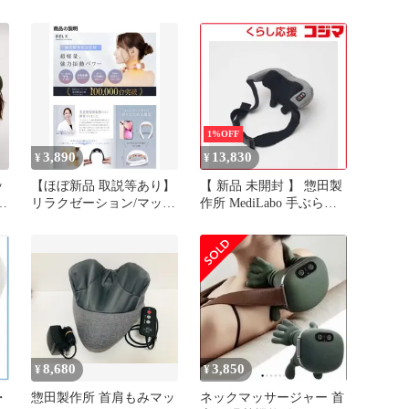
き 指圧多機能 ハンドフ
強度 温熱機能付
リー設計
1%OFF
3,890
13,830
¥
¥
ッ
【ほぼ新品 取説等あり】
【 新品 未開封 】 惣田製
器
リラクゼーション/マッサ
作所 MediLabo 手ぶら首
ージ 首肩
肩マッサージャー N27 未
使用 送料無料
人
プ
8,680
3,850
¥
¥
・
惣田製作所 首肩もみマッ
ネックマッサージャー 首