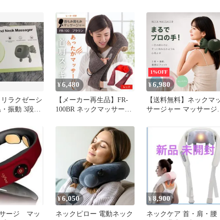
ッチ8モード19レベル家
庭用マッサージツール疲
労を和らげる
1%OFF
6,480
6,980
¥
¥
 リラクゼーシ
【メーカー再生品】FR-
【送料無料】ネックマ
・振動 3段液
100BR ネックマッサージ
サージャー マッサージ
レイ 日本語説
ャー 肩こり マッサージ
コードレス ヒーター 首
器 首マッサージ 肩こり
肩 充電式 肩首カーブフ
マッサージ器 首 肩 マッ
ィット 多部位 多機能 
サージャー 肩凝り medi
手握り 父の日 母の日 
labo ヒーター付き ネック
レゼント コード:38441
マッサージ【医療機器認
証番
号:230AABZX00011000】
6,050
8,900
¥
¥
サージ マッ
ネックピロー 電動ネック
ネックケア 首・肩・腰