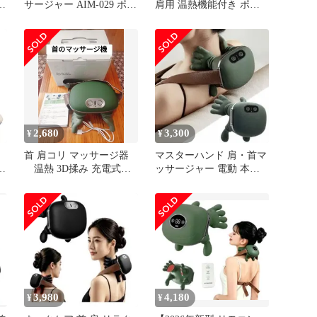
ワ
サージャー AIM-029 ポル
肩用 温熱機能付き ポー
ー
ト ほぐエール
タブル
2,680
3,300
¥
¥
首 肩コリ マッサージ器
マスターハンド 肩・首マ
温熱 3D揉み 充電式
ッサージャー 電動 本格
太
マッサージ器 肩こり 電
手もみマッサージ機能付
度
動
温熱機能付
軽
誕
3,980
4,180
¥
¥