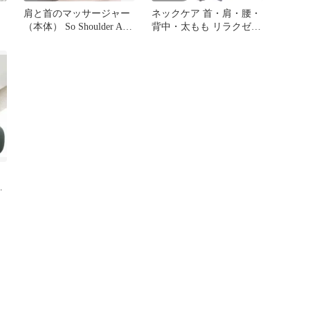
肩と首のマッサージャー
ネックケア 首・肩・腰・
（本体） So Shoulder And
背中・太もも リラクゼー
サ
Neck
ション器 温熱機能 コー
ドレス
の
ク