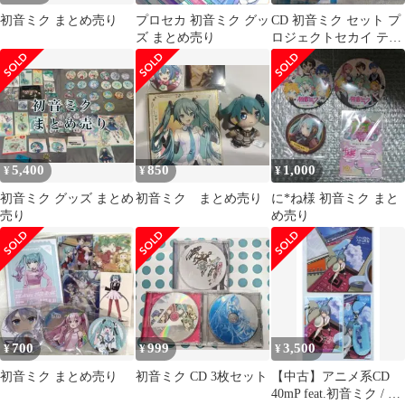
初音ミク まとめ売り
プロセカ 初音ミク グッ
CD 初音ミク セット プ
ズ まとめ売り
ロジェクトセカイ テー
マソング
5,400
850
1,000
¥
¥
¥
初音ミク グッズ まとめ
初音ミク まとめ売り
に*ね様 初音ミク まと
売り
め売り
700
999
3,500
¥
¥
¥
初音ミク まとめ売り
初音ミク CD 3枚セット
【中古】アニメ系CD
40mP feat.初音ミク / 小