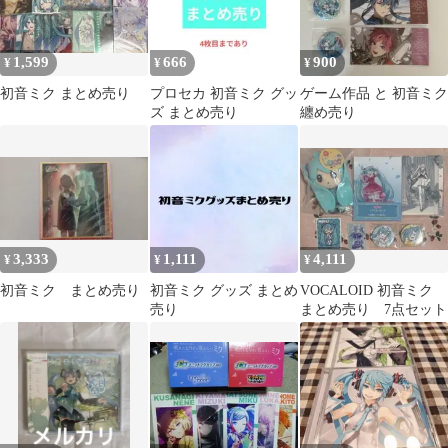
1,599
666
900
¥
¥
¥
初音ミク まとめ売り
プロセカ 初音ミク グッ
ゲーム作品 と 初音ミク
ズ まとめ売り
纏め売り
3,333
1,111
4,111
¥
¥
¥
初音ミク まとめ売り
初音ミク グッズ まとめ
VOCALOID 初音ミク
売り
まとめ売り 7点セット