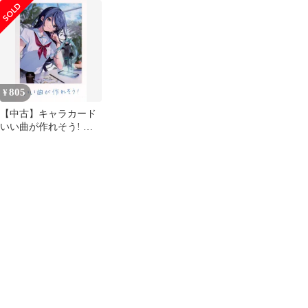
さな自分と大きな世界
[初回仕様]
805
¥
【中古】キャラカード
いい曲が作れそう! 思
い出写真カード 「劇場
版プロジェクトセカイ
壊れたセカイと歌えな
いミク」 8週目入場者
特典