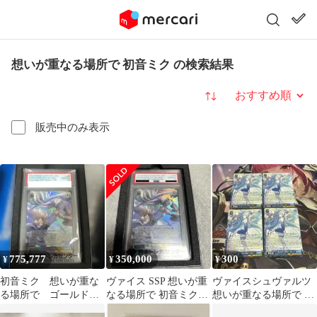
想いが重なる場所で 初音ミク の検索結果
並び替え
販売中のみ表示
775,777
350,000
300
¥
¥
¥
初音ミク 想いが重な
ヴァイス SSP 想いが重
ヴァイスシュヴァルツ
る場所で ゴールドサ
なる場所で 初音ミク
想いが重なる場所で 初
イン psa10
PSA10
音ミク 4枚セット