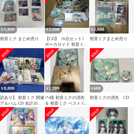
1,099
1,600
5,000
¥
¥
¥
初音ミク まとめ売り
【CD】《6点セット》
初音ミクまとめ売り
ボーカロイド 初音ミク
まとめセット ※特典
つき
8,800
1,399
600
¥
¥
¥
訳あり】 初音ミク 関連
•*•様 初音ミクの消失
初音ミクの消失 CD
アルバム CD 合計10枚
＆ 初音ミク ベスト CD
セット レンタル落ち/ボ
セット
カロ