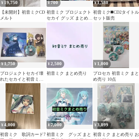
19,750
700
1,580
¥
¥
¥
【未開封】初音ミクCD
初音ミク プロジェクト
初音ミク◼️CD2タイトル
メルト
セカイ グッズ まとめ売
セット販売
り
1,750
2,500
1,000
¥
¥
¥
プロジェクトセカイ壊
初音ミク まとめ売り
プロセカ 初音ミク まと
れたセカイと初音ミク
め売り 10点
まとめ売り
4,000
7,000
3,899
¥
¥
¥
初音ミク 歌詞カード7
初音ミク グッズ まと
初音ミク まとめ売り お