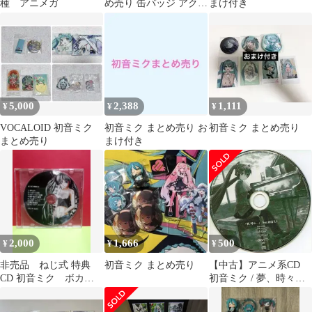
種 アニメガ
め売り 缶バッジ アクス
まけ付き
タ アクキー ぬいぐるみ
5,000
2,388
1,111
¥
¥
¥
VOCALOID 初音ミク
初音ミク まとめ売り お
初音ミク まとめ売り
まとめ売り
まけ付き
2,000
1,666
500
¥
¥
¥
非売品 ねじ式 特典
初音ミク まとめ売り
【中古】アニメ系CD
CD 初音ミク ボカ
初音ミク / 夢、時々…
ロ ボーカロイド