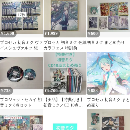
1,600
1,999
600
¥
¥
¥
プロセカ 初音ミク ヴァ
プロセカ 初音ミク 色紙
初音ミク まとめ売り
イスシュヴァルツ 想い
カラフェス 特訓前
が重なるこの場所で セ
ット
733
9,700
888
¥
¥
¥
プロジェクトセカイ 初
【美品】【特典付き】
プロセカ 初音ミク まと
音ミク 8点セット
初音ミク／CD 10点ま
め売り
とめ売り ボカロ アルバ
ム