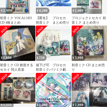
2,999
4,200
1,000
¥
¥
¥
初音ミク VOCALOID
【匿名】 プロセカ
プロジェクトセカイ 初
CD 4枚まとめ
初音ミク まとめ売り
音ミク まとめ売り
1,000
750
3,000
¥
¥
¥
初音ミク CD 創造する
値下げ可 プロセカ
初音ミク CD まとめ売
セカイ 同人音楽
初音ミクバツミク劇場
り
版壊れたセカイと歌え
ないミク まとめ売り
1,555
1,000
2,099
¥
¥
¥