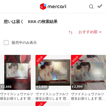
想いは届く RRR の検索結果
並び替え
販売中のみ表示
2,666
2,800
2,999
¥
¥
¥
ヴァイスシュヴァルツ
ヴァイスシュヴァルツ
ヴァイスシュヴァルツ
彼女お借りします 想い
彼女お借りします 想い
彼女お借りします 想い
は届く 千鶴 RRR
は届く 千鶴 RRR
は届く 千鶴 RRR