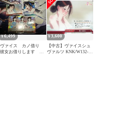
6,499
3,600
¥
¥
ヴァイス カノ借り
【中古】ヴァイスシュ
彼女お借りします 夏
ヴァルツ KNK/W132-
の装い千鶴 SR 想いは
068R[RRR]：(ホロ)想い
届く RRR
は届く