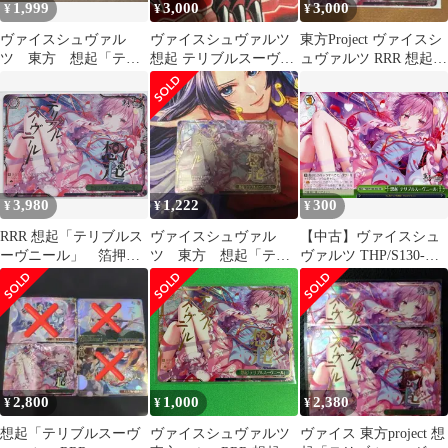
1,999
3,000
3,000
¥
¥
¥
ヴァイスシュヴァル
ヴァイスシュヴァルツ
東方Project ヴァイスシ
ツ 東方 想起「テリ
想起 テリブルスーヴニ
ュヴァルツ RRR 想起
ブルスーヴニール」
ール RRR 東方Project
「テリブルスーヴニー
RRR/トリプルレア
ル」
3,980
1,222
300
¥
¥
¥
RRR 想起「テリブルス
ヴァイスシュヴァル
【中古】ヴァイスシュ
ーヴニール」 箔押
ツ 東方 想起「テリ
ヴァルツ THP/S130-
し 東方Project ヴァ
ブルスーヴニール」
056[CR]：想起「テリブ
イス
RRR
ルスーヴニール」
2,800
1,000
2,380
¥
¥
¥
想起「テリブルスーヴ
ヴァイスシュヴァルツ
ヴァイス 東方project 想