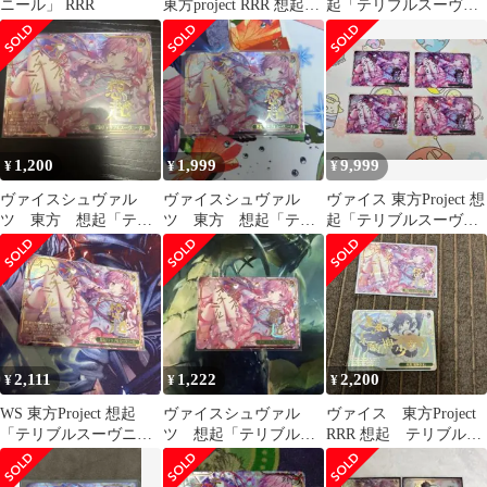
ニール」 RRR
東方project RRR 想起
起「テリブルスーヴニ
「テリブルスーヴニー
ール」RRR 2枚セット
ル」
1,200
1,999
9,999
¥
¥
¥
ヴァイスシュヴァル
ヴァイスシュヴァル
ヴァイス 東方Project 想
ツ 東方 想起「テリ
ツ 東方 想起「テリ
起「テリブルスーヴニ
ブルスーヴニール」
ブルスーヴニール」
ール」 RRR 4枚
RRR
RRR
2,111
1,222
2,200
¥
¥
¥
WS 東方Project 想起
ヴァイスシュヴァル
ヴァイス 東方Project
「テリブルスーヴニー
ツ 想起「テリブルス
RRR 想起 テリブルス
ル」 RRR
ーヴニール」 RRR
ーヴニール セット