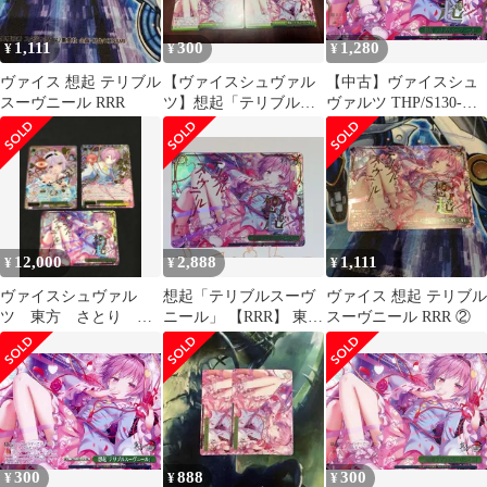
1,111
300
1,280
¥
¥
¥
ヴァイス 想起 テリブル
【ヴァイスシュヴァル
【中古】ヴァイスシュ
スーヴニール RRR
ツ】想起「テリブルス
ヴァルツ THP/S130-
ーヴニール」4枚
056R[RRR]：(ホロ)想起
「テリブルスーヴニー
ル」
12,000
2,888
1,111
¥
¥
¥
ヴァイスシュヴァル
想起「テリブルスーヴ
ヴァイス 想起 テリブル
ツ 東方 さとり 関
ニール」 【RRR】 東方
スーヴニール RRR ②
連3種3枚
Project ヴァイス②
300
888
300
¥
¥
¥