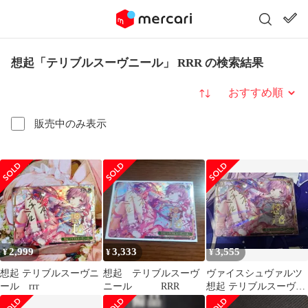
想起「テリブルスーヴニール」 RRR の検索結果
並び替え
販売中のみ表示
2,999
3,333
3,555
¥
¥
¥
想起 テリブルスーヴニ
想起 テリブルスーヴ
ヴァイスシュヴァルツ
ール rrr
ニール RRR
想起 テリブルスーヴニ
ール RRR 東方Project