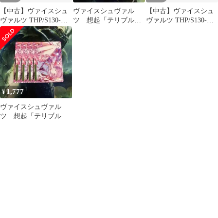
【中古】ヴァイスシュ
ヴァイスシュヴァル
【中古】ヴァイスシュ
ヴァルツ THP/S130-
ツ 想起「テリブルス
ヴァルツ THP/S130-
116[PR]：想起「テリブ
ーヴニール」PR プロ
116S[PR]：想起「テリ
ルスーヴニール」/[ボ
モ 箔押し 2枚
ブルスーヴニー
ックス特典]
ル」/[ボックス特典]
1,777
¥
ヴァイスシュヴァル
ツ 想起「テリブルス
ーヴニール」PR プロ
モ 箔押し 4枚