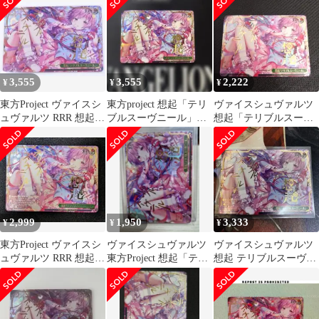
3,555
3,555
2,222
¥
¥
¥
東方Project ヴァイスシ
東方project 想起「テリ
ヴァイスシュヴァルツ
ュヴァルツ RRR 想起
ブルスーヴニール」
想起「テリブルスーヴ
「テリブルスーヴニー
RRR
ニール」 RRR
ル」
2,999
1,950
3,333
¥
¥
¥
東方Project ヴァイスシ
ヴァイスシュヴァルツ
ヴァイスシュヴァルツ
ュヴァルツ RRR 想起
東方Project 想起「テリ
想起 テリブルスーヴニ
「テリブルスーヴニー
ブルスーヴニール」
ール RRR 東方Project
ル」
RRR