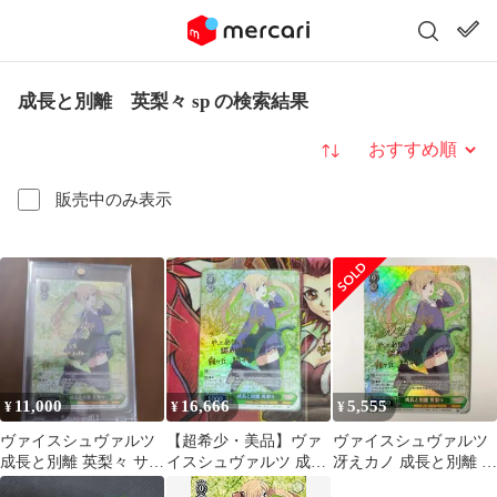
成長と別離 英梨々 sp の検索結果
並び替え
販売中のみ表示
11,000
16,666
5,555
¥
¥
¥
ヴァイスシュヴァルツ
【超希少・美品】ヴァ
ヴァイスシュヴァルツ
成長と別離 英梨々 サイ
イスシュヴァルツ 成長
冴えカノ 成長と別離 英
ン SP
と別離 英梨々 サイン
梨々 SP サイン