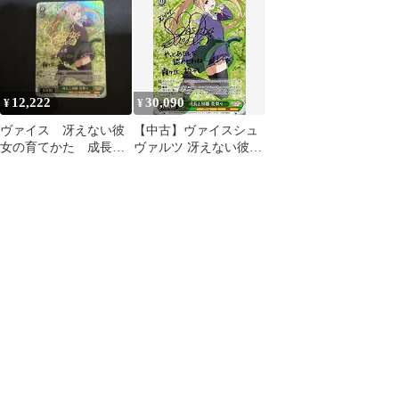
SP
12,222
30,090
¥
¥
ヴァイス 冴えない彼
【中古】ヴァイスシュ
女の育てかた 成長と
ヴァルツ 冴えない彼女
別離 英梨々 SP サイ
の育てかた♭ 成長と別
ン 冴えカノ
離 英梨々(SP)※箔押し
サイン（大西 沙織）
SHS/W71-034SP | 冴え
カノ♭ キャラクター