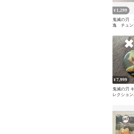
1,299
¥
鬼滅の刃 
逸 チュン
7,999
¥
鬼滅の刃 
レクション