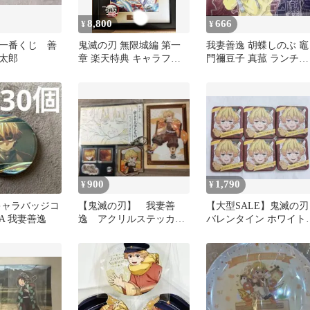
8,800
666
¥
¥
一番くじ 善
鬼滅の刃 無限城編 第一
我妻善逸 胡蝶しのぶ 竈
太郎
章 楽天特典 キャラファ
門禰豆子 真菰 ランチョ
イングラフ 我妻善逸
ンマット キメツ学園 鬼
滅の刃
900
1,790
¥
¥
キャラバッジコ
【鬼滅の刃】 我妻善
【大型SALE】鬼滅の刃
A 我妻善逸
逸 アクリルステッカ
バレンタイン ホワイト
ー アクリルキーホルダ
ー 2026 缶バッジ 善逸
ー