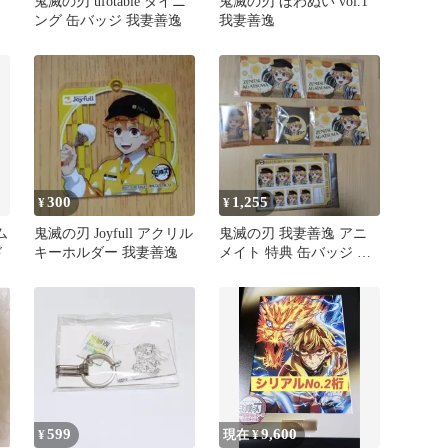
鬼滅の刃 ufotable ダイニ
鬼滅の刃 ほわぬい vol.1
ング 缶バッジ 我妻善逸
我妻善逸
300
1,255
¥
¥
ム
鬼滅の刃 Joyfull アクリル
鬼滅の刃 我妻善逸 アニ
ド
キーホルダー 我妻善逸
メイト 特典 缶バッジ ク
リアカード セット
599
9,600
¥
現在 ¥