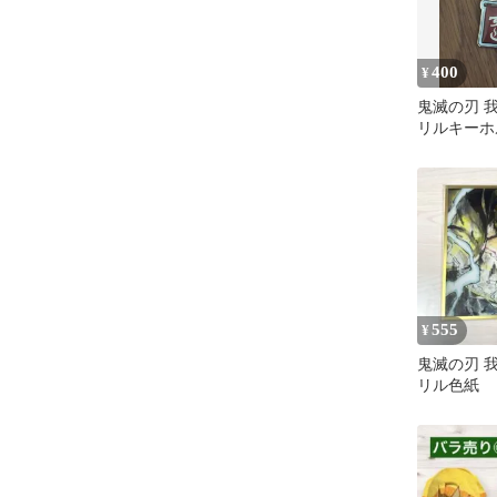
400
¥
鬼滅の刃 
リルキーホ
555
¥
鬼滅の刃 
リル色紙