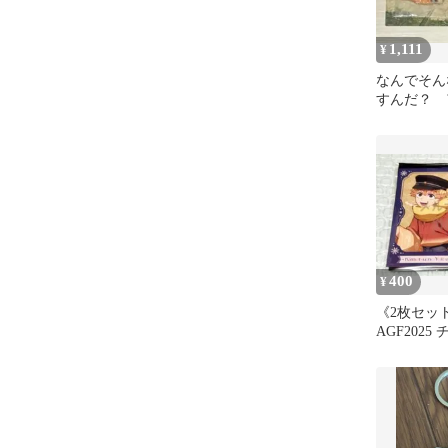
1,111
¥
なんでそん
すんだ？ 
ームセット
郎 我妻善
400
¥
《2枚セッ
AGF202
イド 我妻