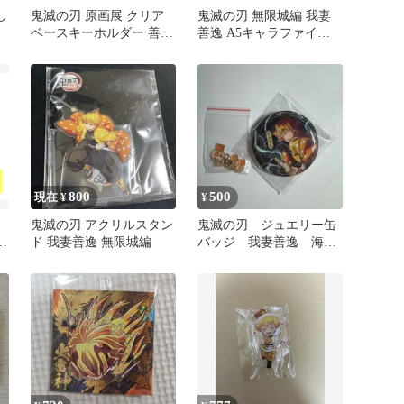
し
鬼滅の刃 原画展 クリア
鬼滅の刃 無限城編 我妻
ベースキーホルダー 善逸
善逸 A5キャラファイング
逸
禰豆子
ラフ
800
500
現在 ¥
¥
鬼滅の刃 アクリルスタン
鬼滅の刃 ジュエリー缶
逸
ド 我妻善逸 無限城編
バッジ 我妻善逸 海外
限定