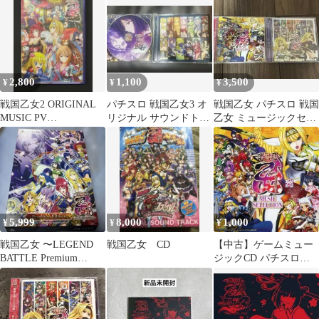
2,800
1,100
3,500
¥
¥
¥
戦国乙女2 ORIGINAL
パチスロ 戦国乙女3 オ
戦国乙女 パチスロ 戦国
MUSIC PV
リジナル サウンドトラ
乙女 ミュージックセレ
COLLECTION
ック CD+DVD
クション 戦国乙女2 サ
ントラ
5,999
8,000
1,000
¥
¥
¥
戦国乙女 〜LEGEND
戦国乙女 CD
【中古】ゲームミュー
BATTLE Premium
ジックCD パチスロ戦
Edition-
国乙女 ミュージックセ
レクション