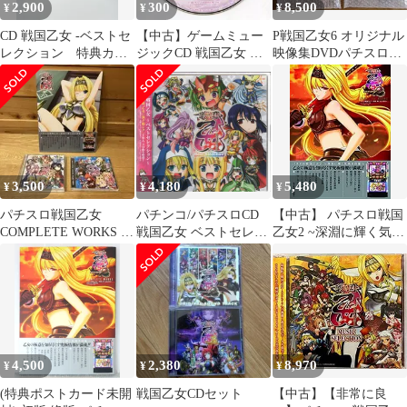
2,900
300
8,500
¥
¥
¥
CD 戦国乙女 -ベストセ
【中古】ゲームミュー
P戦国乙女6 オリジナル
レクション 特典カー
ジックCD 戦国乙女 ～
映像集DVDパチスロ戦
ド付き サントラ サウ
LEGEND BATTLE～ 数
国乙女3オリジナルサウ
ンドトラック
量限定特典 『「戦国乙
ンドセット
女」大感謝特典! ゲー
ム紹介CD』
3,500
4,180
5,480
¥
¥
¥
パチスロ戦国乙女
パチンコ/パチスロCD
【中古】 パチスロ戦国
COMPLETE WORKS 戦
戦国乙女 ベストセレク
乙女2 ~深淵に輝く気高
国乙女ベストCD・銀河
ション
き将星~ COMPLETE
乙女CD
WORKS
4,500
2,380
8,970
¥
¥
¥
(特典ポストカード未開
戦国乙女CDセット
【中古】【非常に良