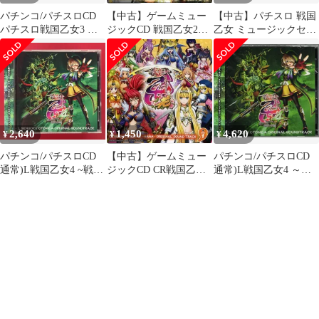
パチンコ/パチスロCD
【中古】ゲームミュー
【中古】パチスロ 戦国
パチスロ戦国乙女3 天
ジックCD 戦国乙女2～
乙女 ミュージックセレ
剣を継ぐもの オリジナ
深淵に輝く気高き将星
クション n5ksbvb
ルサウンドトラック
～ ORIGINAL SOUND
+DVD
TRACK[通常版]
2,640
1,450
4,620
¥
¥
¥
パチンコ/パチスロCD
【中古】ゲームミュー
パチンコ/パチスロCD
通常)L戦国乙女4 ~戦乱
ジックCD CR戦国乙女
通常)L戦国乙女4 ～戦
に閃く炯眼の軍師~ オ
～花～ オリジナルサウ
乱に閃く炯眼の軍師～
リジナルサウンドトラ
ンドトラック
オリジナルサウンドト
ック
ラック ※未開封