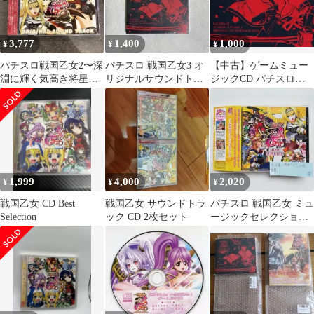
3,777
1,400
1,000
¥
¥
¥
パチスロ戦国乙女2〜深
パチスロ 戦国乙女3 オ
【中古】ゲームミュー
淵に輝く気高き将星〜
リジナルサウンドトラ
ジックCD パチスロ戦
オリジナルサウンドト
ック ＋DVD
国乙女3～天剣を継ぐも
ラック
の～オリジナルサウン
ドトラック
1,999
4,000
2,020
¥
¥
¥
戦国乙女 CD Best
戦国乙女 サウンドトラ
パチスロ 戦国乙女 ミュ
Selection
ック CD 2枚セット
ージックセレクション
[自 A-3