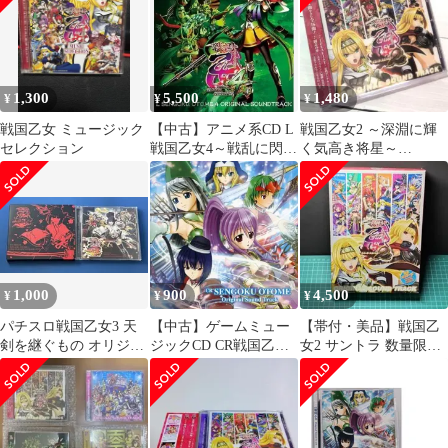
1,300
5,500
1,480
¥
¥
¥
戦国乙女 ミュージック
【中古】アニメ系CD L
戦国乙女2 ～深淵に輝
セレクション
戦国乙女4～戦乱に閃く
く気高き将星～
炯眼の軍師～ オリジナ
ORIGINAL SOUND
ルサウンドトラック[通
TRACK
常盤]
1,000
900
4,500
¥
¥
¥
パチスロ戦国乙女3 天
【中古】ゲームミュー
【帯付・美品】戦国乙
剣を継ぐもの オリジナ
ジックCD CR戦国乙女
女2 サントラ 数量限定
ルサウンドトラック
Original Sound Track
パッケージ版
CD+DVD