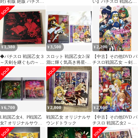
封) 初版 絶版 パチスロ
い】パチスロ 戦国乙女
戦国乙女2 ~深淵に輝く
ミュージックセレクシ
気高き将星~
ョン n5ksbvb
COMPLETE WORKS -
Pachislo Battle Girls:
Time Paradox / Sengoku
Otome 2 Complete Works
1,380
3,500
2,200
¥
¥
¥
◆パチスロ 戦国乙女３
スロット 戦国乙女2-深
【中古】その他DVD パ
～天剣を継ぐもの～ サ
淵に輝く気高き将星-
チスロ戦国乙女 ～剣戟
ントラCD 新品未開封
オリジナルサウンドト
に舞う白き剣聖～ 西国
／送料無料
ラック
参戦編
6,700
2,000
2,600
¥
¥
¥
L戦国乙女4、P戦国乙
戦国乙女 オリジナルサ
【中古】その他DVD パ
女7 オリジナルサウン
ウンドトラック
チスロ 戦国乙女2 ～深
ドトラック 中古
淵に輝く気高き将星～
オリジナル楽曲PV集