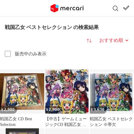
戦国乙女 ベストセレクション の検索結果
並び替え
販売中のみ表示
2,980
2,900
3,630
¥
¥
¥
戦国乙女 CD Best
【中古】ゲームミュー
戦国乙女 ベストセレク
Selection
ジックCD 戦国乙女 ～
ション ※帯欠
ベストセレクション～