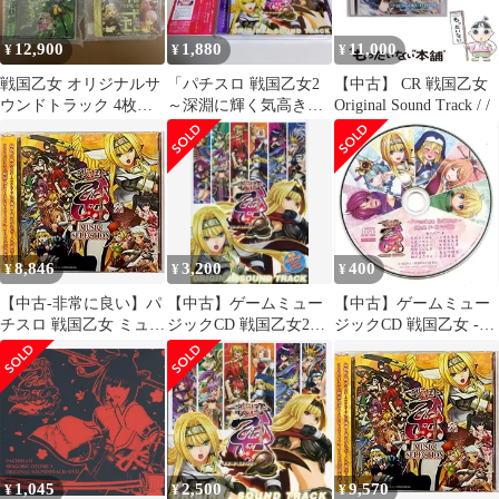
12,900
1,880
11,000
¥
¥
¥
戦国乙女 オリジナルサ
「パチスロ 戦国乙女2
【中古】 CR 戦国乙女
ウンドトラック 4枚セ
～深淵に輝く気高き将
Original Sound Track / /
ット
星～」オリジナルサウ
ンドトラックCD
8,846
3,200
400
¥
¥
¥
【中古-非常に良い】パ
【中古】ゲームミュー
【中古】ゲームミュー
チスロ 戦国乙女 ミュー
ジックCD 戦国乙女2～
ジックCD 戦国乙女 -
ジックセレクション
深淵に輝く気高き将星
LEGEND BATTLE- プ
～ ORIGINAL SOUND
レミアムエディション
TRACK[限定パッケー
特典ドラマCD
ジ]
1,045
2,500
9,570
¥
¥
¥