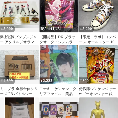
ャル版
タイガー福箱
スタンド 6個
5,000
11,451
5,200
¥
現在 ¥
¥
爆上戦隊ブンブンジャ
【開封品】DX ブラッ
【限定コラボ】コンバ
ー アクリルジオラマ 炎
クオニタイジンムラサ
ース オールスター 100
の逆境野球編 アクス
メ 限定ロボタロウギ
スペース・ジャム PT
タ
ア特典付き
OX
4,699
2,222
800
¥
¥
¥
ミニプラ 全界合体シリ
モナキ ケンケン ク
侍戦隊シンケンジャー
ーズ PB バトルシーザ
リアファイル 美品
vsゴーオンジャー 銀幕
ーロボ 機界戦隊ゼン
ジュウオウジャー 未
BANG!! 特別限定版('10
カイジャー
開封品
テ…