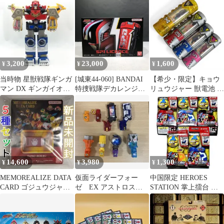
ルスタンド
3,200
23,000
1,600
¥
¥
¥
当時物 星獣戦隊ギンガ
[城東44-060] BANDAI
【希少・限定】キョウ
マン DX ギンガイオー
特捜戦隊デカレンジャ
リュウジャー 獣電池 4
現状品 ダイキャスト
ー20th ファイアーボー
本セット（マキシマ
ル・ブースター SP1ラ
ム・DX・3・5）
イセンス
14,600
3,980
1,300
¥
¥
¥
MEMOREALIZE DATA
仮面ライダーフォー
中国限定 HEROES
CARD ゴジュウジャー
ゼ EX アストロスイ
STATION 掌上擂台 ウ
セット 新品未開封
ッチ セット 強化形
ルトラマン ヒーローPK
態スイッチ