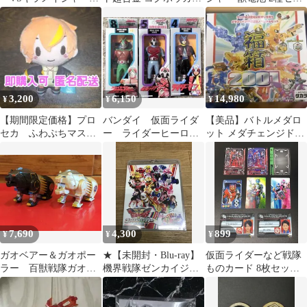
センパイジャー スペシ
地球防衛企業 ダイ・ガ
ト
ャル版
ード
3,200
6,150
14,980
¥
¥
¥
【期間限定価格】プロ
バンダイ 仮面ライダ
【美品】バトルメダロ
セカ ふわぷちマスコ
ー ライダーヒーロー
ット メダチェンジドー
ット 東雲彰人 旧衣
シリーズ3体+オマケ
クス クリア 限定
装
福箱2001
7,690
4,300
899
¥
¥
¥
ガオベアー＆ガオポー
★【未開封・Blu-ray】
仮面ライダーなど戦隊
ラー 百獣戦隊ガオレ
機界戦隊ゼンカイジャ
ものカード 8枚セット
ンジャー パワーアニ
ー ファイナルライブツ
お買い得商品
マル 玩具 おもちゃ
アー 2022 限定予約版