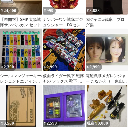
24,000
999
8,888
¥
¥
¥
【未開封】SMP 太陽戦
ナンバーワン戦隊ゴジ
関ジャニ∞戦隊 ブロ
隊サンバルカン セット
ュウジャー DXセンタ
グ集
イリング テガソード
レッド
2,300
2,999
2,999
¥
¥
¥
シール/レンジャーキー/
仮面ライダー靴下 戦隊
電磁戦隊メガレンジャ
レジェンドエディショ
もの ソックス 靴下 キ
ー たなかえり 東山麻
ン付属品/ゴーカイジャ
ャラクターソックス レ
美 トレカ イベント
ー
ンジャー靴下
限定
3,500
2,599
3,000
¥
¥
現在 ¥