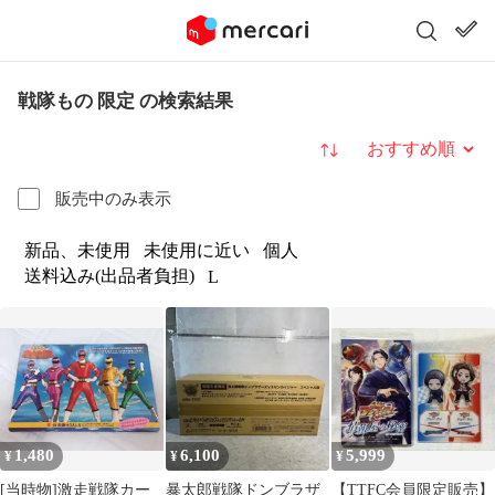
戦隊もの 限定 の検索結果
並び替え
販売中のみ表示
新品、未使用
未使用に近い
個人
送料込み(出品者負担)
L
1,480
6,100
5,999
¥
¥
¥
[当時物]激走戦隊カー
暴太郎戦隊ドンブラザ
【TTFC会員限定販売】