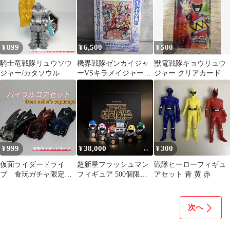
899
6,500
500
¥
¥
¥
騎士竜戦隊リュウソウ
機界戦隊ゼンカイジャ
獣電戦隊キョウリュウ
ジャー/カタソウル
ーVSキラメイジャーVS
ジャー クリアカード
センパイジャー スペシ
ャル版
999
38,000
300
¥
¥
¥
仮面ライダードライ
超新星フラッシュマン
戦隊ヒーローフィギュ
ブ 食玩ガチャ限定バ
フィギュア 500個限
アセット 青 黄 赤
イラルコアセット
定 韓国限定 正規品
次へ