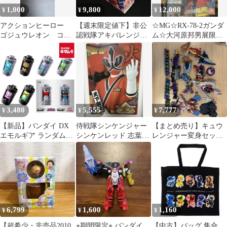
1,000
9,800
12,000
¥
¥
¥
アクションヒーロー
【週末限定値下】非公
☆MG☆RX-78-2ガンダ
ゴジュウレオン コス
認戦隊アキバレンジャ
ム☆大河原邦男展限定
トコ限定版
ーシーズン1Blu-ray全4
☆リアルタイプカラー
巻BOX
3,480
5,555
7,777
¥
¥
¥
【新品】バンダイ DX
侍戦隊シンケンジャー
【まとめ売り】キュウ
エモルギア ランダムボ
シンケンレッド 志葉丈
レンジャー変身セット
ックス02
瑠 下敷き 限定品 当時
➕ロボ
物
6,799
1,600
1,160
¥
¥
¥
【超希少・非売品2010
⭐︎期間限定⭐︎ バンダイ
【中古】バッグ 集合