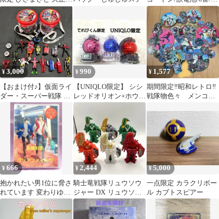
特撮 スーパー戦隊シリ
ョウリュウジャー/仮面
ーズ
ライダー
3,000
990
1,577
¥
¥
¥
【おまけ付♪】仮面ライ
【UNIQLO限定】 シシ
期間限定‼️昭和レトロ‼️
ダー・スーパー戦隊 ポ
レッドオリオン+ホウオ
戦隊物色々 メンコ
ップコーンケース イオ
ウソルジャー+エグゼイ
50枚以上 当時物 まと
ンシネマ限定
ド
め売り
666
2,444
5,000
¥
¥
¥
抱かれたい男1位に脅さ
騎士竜戦隊リュウソウ
一点限定 カラクリボー
れています 変わりゆく
ジャー DX リュウソウ
ル カブトスピアー
もの変わらないもの 特
ル 6種セット 限定 特典
典付
アイテム