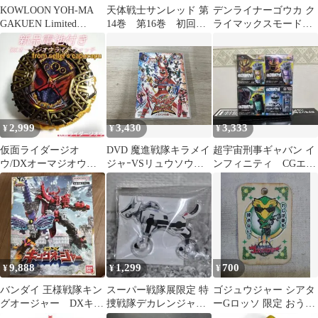
KOWLOON YOH-MA
天体戦士サンレッド 第
デンライナーゴウカ ク
GAKUEN Limited
14巻 第16巻 初回限
ライマックスモード
Edition
定特装版 付属フィギ
トイザらス限定 他２
ュア
点
2,999
3,430
3,333
¥
¥
¥
仮面ライダージオ
DVD 魔進戦隊キラメイ
超宇宙刑事ギャバン イ
ウ/DXオーマジオウラ
ジャｰVSリュウソウジ
ンフィニティ CGエモ
イドウォッチ/
ャｰ スペシャル版(初回
ルギア01 4種類 ナム
生産限定)
コ限定
9,888
1,299
700
¥
¥
¥
バンダイ 王様戦隊キン
スーパー戦隊展限定 特
ゴジュウジャー シアタ
グオージャー DXキン
捜戦隊デカレンジャー
ーGロッソ 限定 おうえ
グオージャー 特典付
マーフィー走るアクリ
ん木札