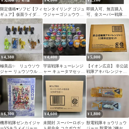
3,300
4,000
2,100
¥
¥
¥
限定価格♥ソフビ【フィ
センタイリング ゴジュ
即購入可、無言購入
ギュア】仮面ライダー
ウジャーゴジュウウル
可、全スーパー戦隊
戦隊ヒーロー 昭和・平
フver.
展 ゴジュウポーラー
成・令和
アクリルスタンド
4,380
4,400
5,000
¥
¥
¥
極美品✨ リュウソウ
宇宙戦隊キューレンジ
【イオン広店】 非公認
ジャー リュウソウル 9
ャー キュータマセット
戦隊アキバレンジャー
個セット 大量 まとめ売
限定品 非売品等
10周年記念セット
り 未開封有
【705】
6,300
4,600
1,800
¥
¥
¥
機界戦隊ゼンカイジャ
未開封 スーパーロボッ
獣電戦隊キョウリュウ
ーVSキラメイジャーVS
ト超合金 コクボウガー
ジャー 獣電池 2種セッ