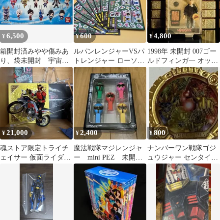
6,500
600
4,800
¥
¥
¥
箱開封済みやや傷みあ
ルパンレンジャーVSパ
1998年 未開封 007ゴー
り、袋未開封 宇宙戦
トレンジャー ローソン
ルドフィンガ一 オッド
隊キュウレンジャー プ
限定シール 8枚セット
ジョブ アクションフィ
レミアムバンダイ限定
ギュア
キュウレンジャースイ
ング オッキュー!スペ
シャルセット(12体セッ
ト)
21,000
2,400
800
¥
¥
¥
魂ストア限定トライチ
魔法戦隊マジレンジャ
ナンバーワン戦隊ゴジ
ェイサー 仮面ライダー
ー mini PEZ 未開
ュウジャー センタイリ
クウガセット
封 ペッツ
ング ゴジュウジャー
GWキャンペーン