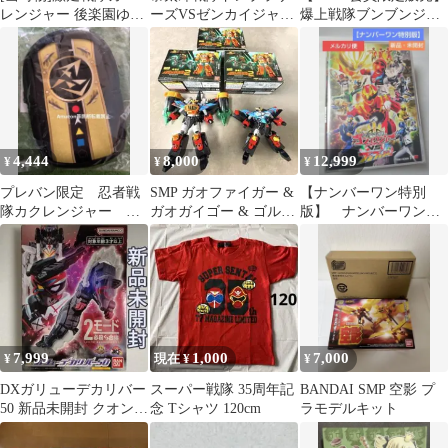
レンジャー 後楽園ゆう
ーズVSゼンカイジャー
爆上戦隊ブンブンジャ
えんち 特製下敷き
スペシャル版（初回生
ー アクスタ付きコミッ
産限定）
ク
4,444
8,000
12,999
¥
¥
¥
プレバン限定 忍者戦
SMP ガオファイガー &
【ナンバーワン特別
隊カクレンジャー ド
ガオガイゴー & ゴルデ
版】 ナンバーワン戦
ロンチェンジャー風 カ
ィーマーグセット
隊ゴジュウジャーVSブ
ラビナ付きポーチ
ンブンジャー DVD
7,999
1,000
7,000
¥
現在 ¥
¥
DXガリューデカリバー
スーパー戦隊 35周年記
BANDAI SMP 空影 プ
50 新品未開封 クオン
念 Tシャツ 120cm
ラモデルキット
ナンバーワン戦隊ゴジ
ュウジャー