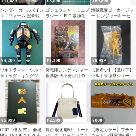
11,689
3,000
69,800
¥
¥
¥
バンダイ ガールズイン
ゴジュウジャー ミニプ
海賊戦隊ゴーカイジャ
ユニフォーム 獣拳戦隊
ラシート FLT 暴神竜儀
ー レンジャーキーセッ
ゲキレンジャー メレ
ゴジュウティラノ
ト レジェンドエディシ
【未開封】
ョン
4,200
1,300
9,999
¥
¥
¥
ウルトラマン ウルト
侍戦隊シンケンジャー
【超希少】【激レア】
ラエッグ キングジョ
銀幕版 天下分け目の戦
ウルトラ怪獣シリーズ
ーブラック 限定品
特別限定版 DVD
カネゴン 豪華金爛ver.
ソフビ
5,999
2,599
800
¥
¥
¥
C107『怪人 弍』 会場
舞台 呪術廻戦 トート
【限定カラー】プテラ
限定 ひさまさと 久正人
バッグ じゅじゅステ
ゴードン/獣電池/6番/キ