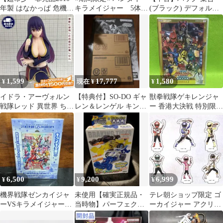
年製 はなかっぱ 危機一
キラメイジャー 5体合
(ブラック) デフォルメ
発 ジュニア（未使用・
体ロボ
トートバッグ 「王様戦
動作OK）
隊キングオージャー」
プレミアムバンダイ限
定
1,599
17,777
1,580
¥
現在 ¥
¥
イドラ・アーヴォルン
【特典付】SO-DO ギャ
獣拳戦隊ゲキレンジャ
戦隊レッド 異世界 ちょ
レン＆レンゲル キング
ー 香港大決戦 特別限定
このせ フィギュア 2025
＋ワイルドカリス＆ジ
版 DVD
年
ャックパーツ
6,500
9,200
6,999
¥
¥
¥
機界戦隊ゼンカイジャ
未使用【確実正規品・
テレ朝ショップ限定 ゴ
ーVSキラメイジャーVS
当時物】パーフェクト
ーカイジャー アクリル
センパイジャー スペシ
チョロQ ブレーキング
ぷちスタンド アクリル