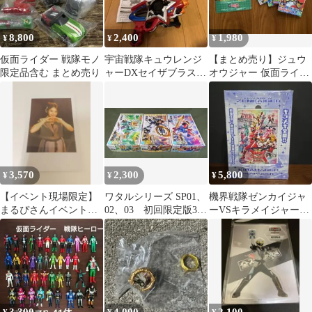
8,800
2,400
1,980
¥
¥
¥
仮面ライダー 戦隊モノ
宇宙戦隊キュウレンジ
【まとめ売り】ジュウ
限定品含む まとめ売り
ャーDXセイザブラスタ
オウジャー 仮面ライダ
ー 箱説明書・ エグゼイ
ーエグゼイド 絵本 テレ
ドキュータマ付
ビマガジン5点
3,570
2,300
5,800
¥
¥
¥
【イベント現場限定】
ワタルシリーズ SP01、
機界戦隊ゼンカイジャ
まるぴさんイベント現
02、03 初回限定版3個
ーVSキラメイジャーVS
場チェキ ナンバーワン
セット
センパイジャー スペシ
戦隊ゴジュウジャー
ャル版