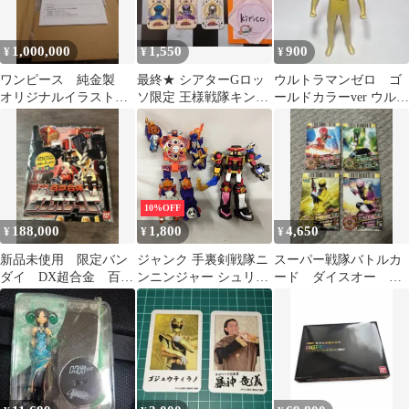
1,000,000
1,550
900
¥
¥
¥
ワンピース 純金製
最終★ シアターGロッ
ウルトラマンゼロ ゴ
オリジナルイラストプ
ソ限定 王様戦隊キング
ールドカラーver ウルト
レート 世界50個限定
オージャー おうえん木
ラヒーローEXO 限定
札 7枚セット
ソフビ
10%OFF
188,000
1,800
4,650
¥
¥
¥
新品未使用 限定バン
ジャンク 手裏剣戦隊ニ
スーパー戦隊バトルカ
ダイ DX超合金 百獣
ンニンジャー シュリケ
ード ダイスオー レ
戦隊ガオレンジャー
ンジン ゲキアツダイオ
ア ゴーカイジャー
百獣合体ガオナイト
ー 食玩 ミニプラ 部品
ニチフリ 4枚セット
取り 欠品あり X926