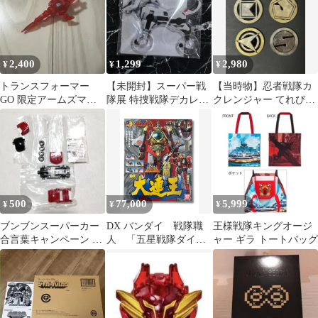
《HT18L》51731
2,400
1,299
2,980
¥
¥
¥
トランスフォーマー
【未開封】スーパー戦
【当時物】忍者戦隊カ
GO 限定アームズマイ
隊展 特捜戦隊デカレン
クレンジャー てれびく
クロン エクス
ジャーマーフィー走る
ん特製カクレンジャー
アクリルスタンド
メダル 4種セット
500
77,000
5,999
¥
¥
¥
ブンブンスーパーカー
DX バンダイ 戦隊職
王様戦隊キングオージ
合言葉キャンペーン ブ
人 「五星戦隊ダイレ
ャー ギラ トートバッグ
ンブンジャー 限定
ンジャー」 五星合体
DX 大連王 未開封