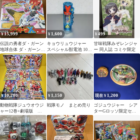
15,999
1,600
499
¥
¥
¥
伝説の勇者ダ・ガーン
キョウリュウジャー
甘味戦隊みぞレンジャ
地球合体 ダ・ガーンX
スペシャル獣電池 100
ー 同人誌 コミケ限定
タカラ ダガーンx
YEARS AFTER 限定
10,280
1,150
1,200
¥
¥
現在 ¥
動物戦隊ジュウオウジ
戦隊モノ まとめ売り
ゴジュウジャー シア
ャー12巻+劇場版
ターGロッソ限定セン
DVD 全15巻セット
タイリング コースタ
ー