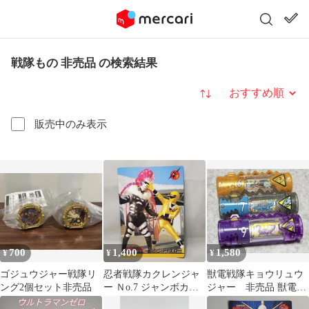
戦隊もの 非売品 の検索結果
並び替え
販売中のみ表示
700
1,400
1,580
¥
¥
¥
ゴジュウジャー戦隊リ
忍者戦隊カクレンジャ
獣電戦隊キョウリュウ
ング2個セット非売品
ー Ｎo.7 ジャンボカー
ジャー 非売品 獣電池
ド レア物非売品
セット