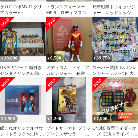
ケロロロボMk-II クリ
トランスフォーマー
烈車戦隊トッキュウジ
アカラーVer.
MP-9 ロディマスコン
ャー レッドレッシャ
ボイ 専用サウンドス
ー クリスマスver.
テージ 非売品
10,000
6,500
39,750
¥
¥
¥
DXテガソード 箱付き
メディコム・トイ ア
スーパー戦隊 ルパンレ
センタイリング23個セ
カレンジャー 秘密戦
ンジャー ルパパト 大量
ット DX GP 非売品
隊 ゴレンジャー 東
グッズ カードダス ウエ
映ネット非売品
ハース
1,980
2,200
7,900
¥
¥
¥
艦これオリジナルサウ
ゾイドサーガⅡ ブラッ
O*O様 仮面ライダーオ
ンドトラック vol.IV 雨
ディデスザウラー ゾ
ーズ【DXドライバー用