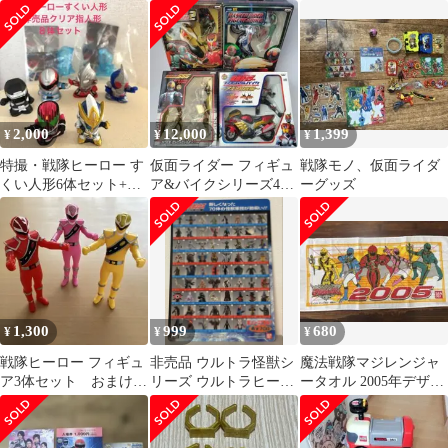
CD 白露・時雨しおり
イドアートスタチュー
フルコンボ❗️&タジャス
付き
ピ&ホルダ
2,000
12,000
1,399
¥
¥
¥
特撮・戦隊ヒーロー す
仮面ライダー フィギュ
戦隊モノ、仮面ライダ
くい人形6体セット+ク
ア&バイクシリーズ4種
ーグッズ
リア指人形 レトロ
セット【未開封】
1,300
999
680
¥
¥
¥
戦隊ヒーロー フィギュ
非売品 ウルトラ怪獣シ
魔法戦隊マジレンジャ
ア3体セット おまけつ
リーズ ウルトラヒーロ
ータオル 2005年デザイ
き
ーシリーズ 下敷き
ン お年賀 タオル
非売品