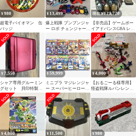
980
13,499
123,720
¥
¥
現在 ¥
超電子バイオマン 缶
爆上戦隊 ブンブンジャ
【非売品】ゲームボー
バッジ
ー ロボ チェンジャー
イアドバンスGBA レジ
ブンブンカー 車 まとめ
ェンズ ソウルドールア
売り
ダプター同梱版
7,550
59,999
4,000
¥
¥
¥
シャア専用グルーミン
ミニプラ マジレンジャ
【おるごーる様専用】
グセット 貝印特製
ー スーパーヒーローキ
怪盗戦隊ルパンレンジ
貝印キャンペーン商
ャンペーン 当選品
ャーvs警察戦隊パトレ
品 非売品
ンジャーまとめ売り
4,000
11,500
980
¥
¥
¥