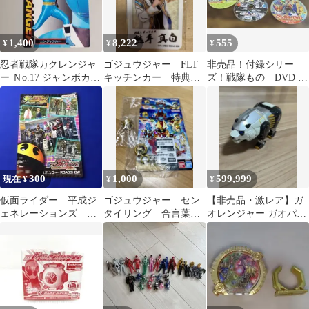
1,400
8,222
555
¥
¥
¥
忍者戦隊カクレンジャ
ゴジュウジャー FLT
非売品！付録シリー
ー Ｎo.17 ジャンボカー
キッチンカー 特典非
ズ！戦隊もの DVD 5
ド レア物非売品
売品
枚セット
300
1,000
599,999
現在 ¥
¥
¥
仮面ライダー 平成ジ
ゴジュウジャー セン
【非売品・激レア】ガ
ェネレーションズ ス
タイリング 合言葉
オレンジャー ガオパン
テッカー
キャンペーン 新品未
ダ てれびくん懸賞当選
開封品 非売品
品