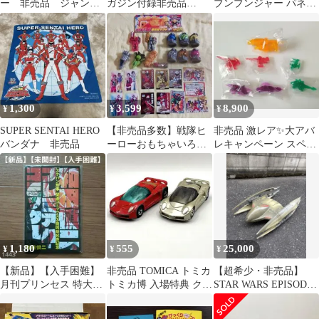
ー 非売品 ジャンボ
ガジン付録非売品
ブンブンジャー パネル
カード
DVD8枚＋CD1枚
販促 店頭ボード
1,300
3,599
8,900
¥
¥
¥
SUPER SENTAI HERO
【非売品多数】戦隊ヒ
非売品 激レア✨大アバ
バンダナ 非売品
ーローおもちゃいろい
レキャンペーン スペシ
ろセット
ャルミニ爆竜 全7種
1,180
555
25,000
¥
¥
¥
【新品】【入手困難】
非売品 TOMICA トミカ
【超希少・非売品】
月刊プリンセス 特大号
トミカ博 入場特典 クリ
STAR WARS EPISODE
ふろく 和田慎二 プレミ
ア賞 TDM ハヤテ
I ドロイド・ファイタ
アムブックス
ー