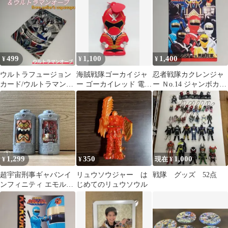
499
1,100
1,400
¥
¥
¥
ウルトラフュージョン
海賊戦隊ゴーカイジャ
忍者戦隊カクレンジャ
カード/ウルトラマンゼ
ー ゴーカイレッド 電池
ー Ｎo.14 ジャンボカー
ロ＆ウルトラマンオー
式ハンディファン【非
ド レア物非売品
ブ/P09
売品】
1,299
350
1,000
¥
¥
現在 ¥
超宇宙刑事ギャバンイ
リュウソウジャー は
戦隊 グッズ 52点
ンフィニティ エモルギ
じめてのリュウソウル
ア 合言葉キャンペーン
非売品