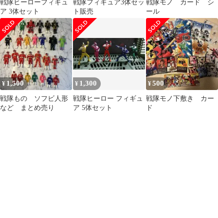
戦隊ヒーローフィギュ
戦隊フィギュア3体セッ
戦隊モノ カード シ
ア 3体セット
ト販売
ール
1,500
1,300
500
¥
¥
¥
戦隊もの ソフビ人形
戦隊ヒーロー フィギュ
戦隊モノ下敷き カー
など まとめ売り
ア 5体セット
ド