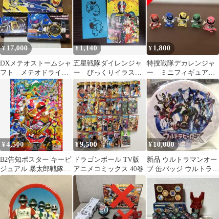
17,000
1,140
1,800
¥
¥
¥
DXメテオストームシャ
五星戦隊ダイレンジャ
特捜戦隊デカレンジャ
フト メテオドライバ
ー びっくりイラスト
ー ミニフィギュア
ー メテオギャラクシ
プレート 東映アニメ
全5種 バンプレスト
ー セット
非売品
4,500
9,500
10,000
¥
¥
¥
B2告知ポスター キービ
ドラゴンボール TV版
新品 ウルトラマンオー
ジュアル 暴太郎戦隊ド
アニメコミックス 40巻
ブ 缶バッジ ウルトラヒ
ンブラザーズVSゼンカ
ーローズEXPO2017 希
イジャー
少商品