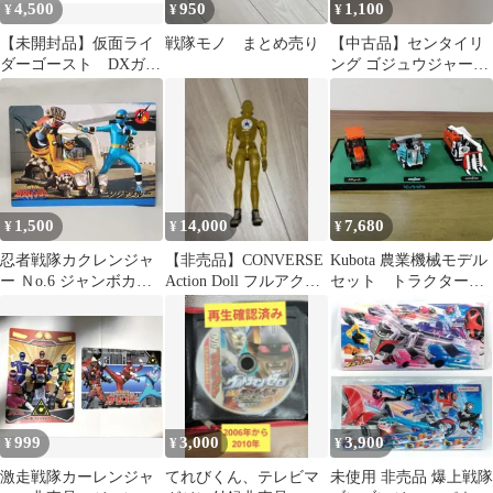
4,500
950
1,100
¥
¥
¥
【未開封品】仮面ライ
戦隊モノ まとめ売り
【中古品】センタイリ
ダーゴースト DXガリ
ング ゴジュウジャー
レオゴーストアイコ
GWキャンペーン 非
ン 非売品
売品
1,500
14,000
7,680
¥
¥
¥
忍者戦隊カクレンジャ
【非売品】CONVERSE
Kubota 農業機械モデル
ー Ｎo.6 ジャンボカー
Action Doll フルアクシ
セット トラクター
ド レア物非売品
ョンムーブメント
コンバイン 田植え
機 模型
999
3,000
3,900
¥
¥
¥
激走戦隊カーレンジャ
てれびくん、テレビマ
未使用 非売品 爆上戦隊