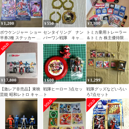
1,200
550
7,000
¥
¥
¥
ボウケンジャー ショー
センタイリング ナン
トミカ乗用トレーラー
半券2種 ステッカー 東
バーワン戦隊 キャン
＆トミカ 株主優待限定
京ドームシティ アトラ
ペーン 非売品
企画セット★その他ま
クションズ
とめ売り★
17,800
600
1,299
¥
¥
¥
【激レア非売品】東映
戦隊ヒーロー 3点セッ
戦隊グッズなどいろい
芸能 昭和レトロ キャラ
ト
ろ7点セット
クターショー大判パネ
ル11枚セット