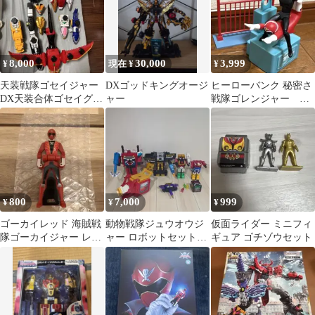
8,000
30,000
3,999
¥
現在 ¥
¥
天装戦隊ゴセイジャー
DXゴッドキングオージ
ヒーローバンク 秘密さ
DX天装合体ゴセイグレ
ャー
戦隊ゴレンジャー ア
ート &ヘッダー11種セ
カレンジャー バンダ
ット
イ 貯金箱
800
7,000
999
¥
¥
¥
ゴーカイレッド 海賊戦
動物戦隊ジュウオウジ
仮面ライダー ミニフィ
隊ゴーカイジャー レン
ャー ロボットセット
ギュア ゴチゾウセット
ジャーキーシリーズ レ
まとめ売り
ンジャーキー5