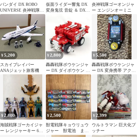
バンダイ DX ROBO
仮面ライダー響鬼 DX
炎神戦隊ゴーオンジャ
UNIVERSE 炎神戦隊ゴ
変身鬼弦 音錠 ＆ DX変
ー エンジンオーミニ
ーオンジャー エンジ
身鬼笛 音笛 セット 当
ンオー
時品
5,200
2,800
5,500
¥
¥
¥
スカイブレイバー
轟轟戦隊ボウケンジャ
轟轟戦隊ボウケンジャ
ANAジェット旅客機
ー DX ダイボウケン ゴ
ー DX 変身携帯 アクセ
ーゴービークル ゴーゴ
ルラー 動作確認済
ーダンプ
み しゅう様専用
2,800
2,500
2,399
¥
¥
¥
海賊戦隊ゴーカイジャ
獣電戦隊キョウリュウ
ウルトラマン 巨大化プ
ー レンジャーキー 6点
ジャー 獣電池 まと
ッチー
セット
めセット①