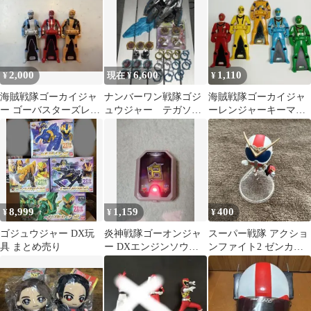
2,000
6,600
1,110
¥
現在 ¥
¥
海賊戦隊ゴーカイジャ
ナンバーワン戦隊ゴジ
海賊戦隊ゴーカイジャ
ー ゴーバスターズレン
ュウジャー テガソー
ーレンジャーキーマジ
ジャーキー 3点セット
ドuni ver センタイリン
レンジャー５体セット
グセット
8,999
1,159
400
¥
¥
¥
ゴジュウジャー DX玩
炎神戦隊ゴーオンジャ
スーパー戦隊 アクショ
具 まとめ売り
ー DXエンジンソウル
ンファイト2 ゼンカイ
08
ザー