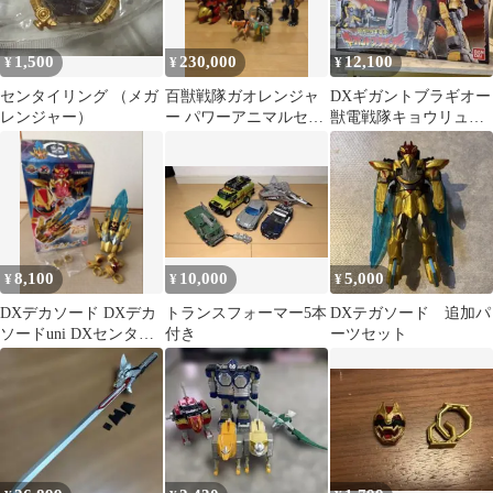
1,500
230,000
12,100
¥
¥
¥
センタイリング （メガ
百獣戦隊ガオレンジャ
DXギガントブラギオー
レンジャー）
ー パワーアニマルセッ
獣電戦隊キョウリュウ
ト
ジャー 箱 美品 説明
書付き
8,100
10,000
5,000
¥
¥
¥
DXデカソード DXデカ
トランスフォーマー5本
DXテガソード 追加パ
ソードuni DXセンタイ
付き
ーツセット
リング