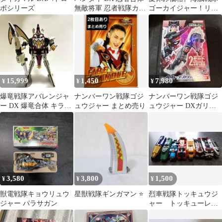
ボシリーズ
無敵将軍 忍者戦隊カク
ゴーカイジャー！リア
レンジャー
ルなサイズ！
15,999
1,450
7,980
¥
¥
¥
爆竜戦隊アバレンジャ
ナンバーワン戦隊ゴジ
ナンバーワン戦隊ゴジ
ー DX 爆竜合体 キラー
ュウジャー まとめ売り
ュウジャー DXガリュ
オー
ーデカリバー50
3,580
3,800
1,500
¥
¥
¥
獣電戦隊キョウリュウ
星獣戦隊ギンガマン ⭐
烈車戦隊トッキュウジ
ジャー パラサガン
ャー トッキューレッ
シャー