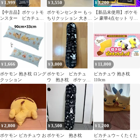
1,999
3,550
3,200
¥
¥
¥
【中古品】ポケットモ
ポケモンセンター もっ
【新品未使用】ポケモ
ンスター ピカチュ
ちりクッション 大きい
ン 豪華4点セット リュ
ウ 抱き枕 クッショ
くったりピカチュウ 紙
ック2種 & トートバッ
ン
タグ無 ポケットモンス
グ2種
ター
1,666
3,000
11,000
¥
¥
¥
ポケモン 抱き枕 ロング
ポケモン ピカチュ
ピカチュウ 抱き枕
クッション
ウ 抱き枕 ポケット
110cm
モンスター
2,800
3,500
1,200
¥
¥
¥
ポケモン ピカチュウ お
ポケモン 抱き枕
ピカチュウ～くたくた