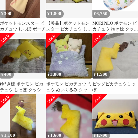
300
1,800
6,750
¥
¥
¥
ポケットモンスター ピ
【美品】ポケットモン
MORIPiLO ポケモン ピ
カチュウ しっぽ ポーチ
スター ピカチュウ しっ
カチュウ 抱き枕 クッシ
ぽ クッション
ョン 約70cm 低反発 洗
えるカバー マイクロ生
地 ベージュ スマホ操作
読書 お昼寝 包まれまく
ら ヒーリング
400
3,800
1,500
¥
¥
¥
ゆ*き様 ポケモン ピカ
ポケモン ピカチュウ ミ
ビッグピカチュウしっ
チュウ しっぽ クッショ
ュウ ぬいぐるみ クッシ
ぽ
ン
ョン 寝具
1,100
1,600
1,700
¥
¥
¥