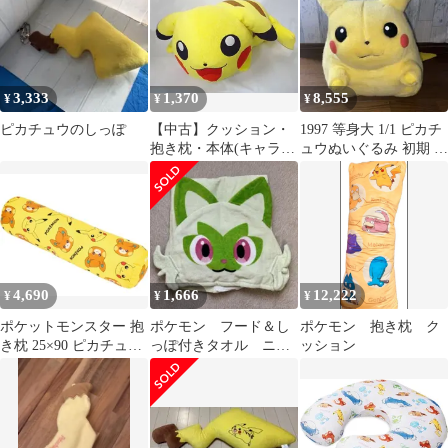
3,333
1,370
8,555
¥
¥
¥
ピカチュウのしっぽ
【中古】クッション・
1997 等身大 1/1 ピカチ
抱き枕・本体(キャラク
ュウぬいぐるみ 初期 初
ター) ピカチュウ クッ
代 TOMY
ション 「ポケモンわく
わくゲットくじ2010」
くったりピカチュウク
ッション賞
4,690
1,666
12,222
¥
¥
¥
ポケットモンスター 抱
ポケモン フード＆し
ポケモン 抱き枕 ク
き枕 25×90 ピカチュウ
っぽ付きタオル ニャ
ッション
パモ ポケモン クッショ
オハ FREE
ン まくら ピロー