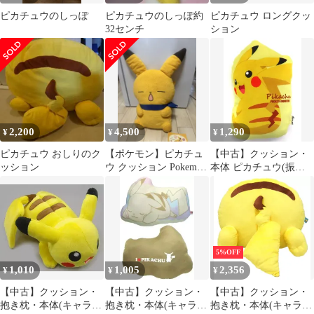
ピカチュウのしっぽ
ピカチュウのしっぽ約
ピカチュウ ロングクッ
32センチ
ション
2,200
4,500
1,290
¥
¥
¥
ピカチュウ おしりのク
【ポケモン】ピカチュ
【中古】クッション・
ッション
ウ クッション Pokemon
本体 ピカチュウ(振り
little tales
向き) ダイカットクッ
ション 「ポケットモン
スター×しまむら」
5%OFF
1,010
1,005
2,356
¥
¥
¥
【中古】クッション・
【中古】クッション・
【中古】クッション・
抱き枕・本体(キャラク
抱き枕・本体(キャラク
抱き枕・本体(キャラク