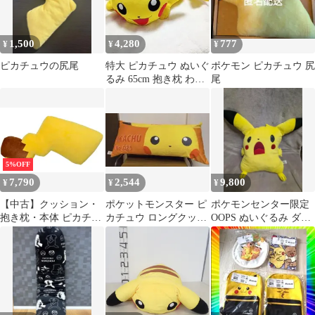
1,500
4,280
777
¥
¥
¥
ピカチュウの尻尾
特大 ピカチュウ ぬいぐ
ポケモン ピカチュウ 尻
るみ 65cm 抱き枕 わく
尾
わくゲット くじ クッシ
ョン
5%OFF
7,790
2,544
9,800
¥
¥
¥
【中古】クッション・
ポケットモンスター ピ
ポケモンセンター限定
抱き枕・本体 ピカチュ
カチュウ ロングクッシ
OOPS ぬいぐるみ ダイ
ウのしっぽ 抱き枕 「ポ
ョン
カットクッション
ケットモンスター」 ポ
ケモンセンター限定