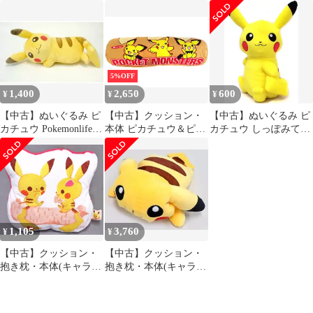
ター) ピカチュウ もふ
ター) ピカチュウ くっ
ター) ピカチュウ クッ
もふ★うでまくら 「ポ
たりクッション 「一番
ション HIP POP!
ケットモンスター」
くじ I LOVE PIKACHU
PARADE 「ポケットモ
＆ I LOVE EIEVUI in
ンスター」 ポケモンセ
my room」 ラストワン
ンター限定
賞
5%OFF
1,400
2,650
600
¥
¥
¥
【中古】ぬいぐるみ ピ
【中古】クッション・
【中古】ぬいぐるみ ピ
カチュウ Pokemonlife＠
本体 ピカチュウ＆ピチ
カチュウ しっぽみてみ
room 抱き枕 「ポケッ
ュー コッペパン型抱き
て!でっかいぬいぐるみ
トモンスターXY」
枕 「ポケットモンスタ
～ピカチュウ・ロコン
ー」 ポケモンパン 毎日
～ 「ポケットモンスタ
ポケモン、元気だもん
ー」
キャンペーン 当選品
1,105
3,760
¥
¥
【中古】クッション・
【中古】クッション・
抱き枕・本体(キャラク
抱き枕・本体(キャラク
ター) ピカチュウ はる
ター) くったりピカチ
いろクッション 「ポケ
ュウ もちもちクッショ
ットモンスター」
ン 「ポケットモンスタ