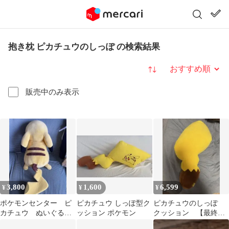
抱き枕 ピカチュウのしっぽ の検索結果
並び替え
販売中のみ表示
3,800
1,600
6,599
¥
¥
¥
ポケモンセンター ピ
ピカチュウ しっぽ型ク
ピカチュウのしっぽ
カチュウ ぬいぐる
ッション ポケモン
クッション 【最終お
み 抱き枕 クッショ
値下げ】