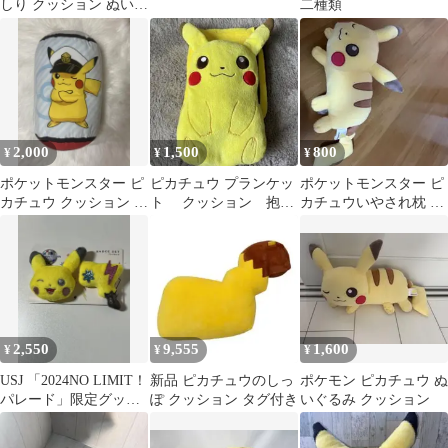
しり クッション ぬいぐ
二種類
るみ
2,000
1,500
800
¥
¥
¥
ポケットモンスター ピ
ピカチュウ プランケッ
ポケットモンスター ピ
カチュウ クッション 抱
ト クッション 抱き
カチュウいやされ枕 ぬ
き枕
枕 枕
いぐるみ
2,550
9,555
1,600
¥
¥
¥
USJ 「2024NO LIMIT！
新品 ピカチュウのしっ
ポケモン ピカチュウ ぬ
パレード」限定グッ
ぽ クッション タグ付き
いぐるみ クッション
ズ バッジ ポケモン