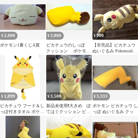
ン 枕
2,000
3,800
900
¥
¥
¥
ポケモン1番くじA賞
ピカチュウのしっぽ
【非売品】ピカチュウ
クッション ポケモン
ぬいぐるみ Pokemonlife
センター
ポケモン
1,899
3,500
3,333
¥
¥
¥
ピカチュウ フード＆し
新品未使用❗️大きめ ぽ
ポケモン ピカチュウ し
っぽ付きタオル ポケッ
てはぐクッション ピカ
っぽ ぬいぐるみ クッ
トモンスターポケモン
チュウ
センター限定