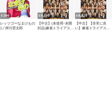
300
9,190
8,820
¥
¥
¥
レッツゴーなまけもの
【中古】(未使用･未開
【中古】【非常に良
2／押川雲太郎
封品)麻雀トライアスロ
い】麻雀トライアスロ
ン2014 雀豪決定戦
ン2014 雀豪決定戦
vol.2 [DVD]
vol.2 [DVD]