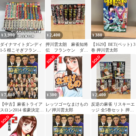
3,980
2,400
380
¥
¥
¥
ダイナマイトダンディ
押川雲太朗 麻雀知将
【1629】BET(ベット) 3
1-5 根こそぎフランケ
伝 フランケン ダイ
巻 押川雲太郎
ン1-8/押川雲太郎 全巻
ナマイト麻雀 コンビ
13冊
ニコミック
7,880
300
2,400
¥
¥
¥
【中古】麻雀トライア
レッツゴーなまけもの
反逆の麻雀 リスキーエ
スロン2014 雀豪決定戦
1／押川雲太郎
ッジ 全5巻セット 押川
vol.2 [DVD]
雲太郎