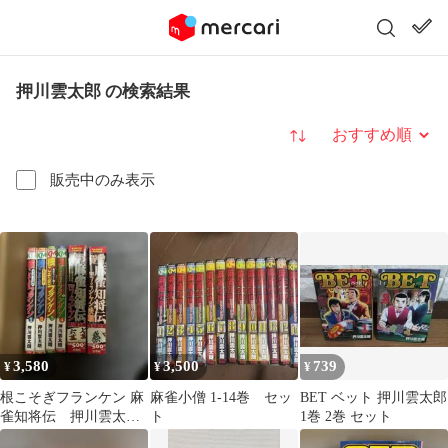
押川雲太郎 の検索結果
並び替え
販売中のみ表示
3,580
3,500
739
¥
¥
¥
根こそぎフランケン 麻
麻雀小僧 1-14巻 セッ
BET ベット 押川雲太郎
雀知将伝 押川雲太郎
ト
1巻 2巻 セット
全巻セット