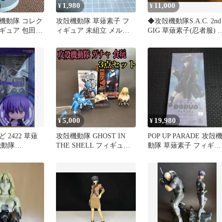
1,980
11,000
¥
¥
機動隊 コレク
攻殻機動隊 草薙素子 フ
◆攻殻機動隊S.A.C. 2nd
ギュア 包田那
ィギュア 未組立 メルカ
GIG 草薙素子(忍者服) 1/
リ便
フィギュア
5,000
19,980
¥
¥
 2422 草薙
攻殻機動隊 GHOST IN
POP UP PARADE 攻殻
機動隊
THE SHELL フィギュア
動隊 草薙素子 フィギュ
ガチャ 食玩
ア