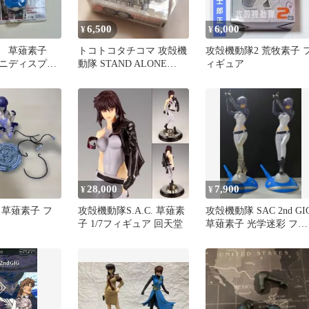
6,500
6,000
¥
¥
隊 草薙素子
トコトコタチコマ 攻殻機
攻殻機動隊2 荒牧素子 
ニディスプレ
動隊 STAND ALONE
ィギュア
ア セガ
COMPLEXb4
28,000
7,900
¥
¥
 草薙素子 フ
攻殻機動隊S.A.C. 草薙素
攻殻機動隊 SAC 2nd GI
子 1/7フィギュア 回天堂
草薙素子 光学迷彩 フィ
ギュア 2体セット