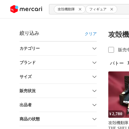
ンツにスキップ
攻殻機動隊
フィギュア
絞り込み
攻殻機
クリア
カテゴリー
販売
ブランド
バトー
サイズ
販売状況
出品者
2,780
¥
商品の状態
攻殻機動隊 G
THE SHE