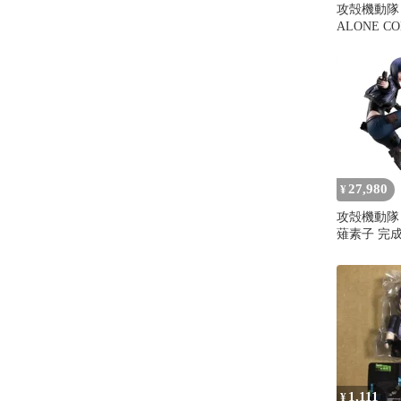
攻殻機動隊 
ALONE C
ギュア2体
27,980
¥
攻殻機動隊 S
薙素子 完
1,111
¥