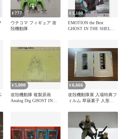
777
1,100
¥
¥
フ
ウチコマ フィギュア 攻
EMOTION the Best
殻機動隊
GHOST IN THE SHELL/
攻殻機動隊 [DVD]
5,000
6,666
¥
¥
G
攻殻機動隊 複製原画
攻殻機動隊展 入場特典フ
Analog Dig GHOST IN
ィルム 草薙素子 人形使
THE SHELL
い +おまけステッカー