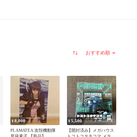
並び替え
8,000
5,500
¥
¥
PLAMATEA 攻殻機動隊
【開封済み】メガハウス
草薙素子 【新品】
トコトコタチコマ メタリ