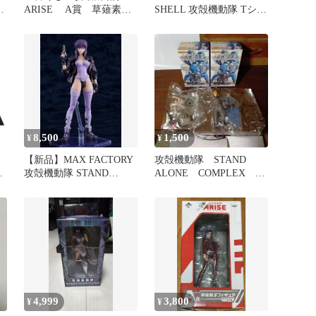
ギ
ARISE A賞 草薙素
SHELL 攻殻機動隊 Tシャ
子 フィギュア
ツ ゴーストインザシェル
1995 アニメ ホワイト
USA 草薙素子 少佐 電脳
人形使い サイボーグ 公
安9課 ゴースト プロジェ
クト2501 美品 メンズ レ
ディース 漫画 レア 稀少
8,500
1,500
¥
¥
【新品】MAX FACTORY
攻殻機動隊 STAND
ン
攻殻機動隊 STAND
ALONE COMPLEX 2
ALONE COMPLEX
個まとめ売り
PLAMATEA 草薙素子
【正規品】
4,999
3,800
¥
¥