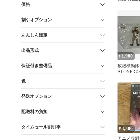
価格
ュア
割引オプション
あんしん鑑定
出品形式
1,980
¥
保証付き整備品
攻殻機動隊 
ALONE CO
バトー & 
色
発送オプション
配送料の負担
タイムセール割引率
3,500
¥
アニメ攻殻