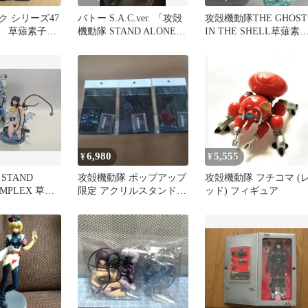
ク シリーズ47
バトー S.A.C.ver. 「攻殻
攻殻機動隊THE GHOST
隊 草薙素子
機動隊 STAND ALONE」
IN THE SHELL草薙素
押井守
中古品★
仕様完成
6,980
5,555
¥
¥
STAND
攻殻機動隊 ポップアップ
攻殻機動隊 フチコマ (
OMPLEX 草薙
限定 アクリルスタンド
ッド) フィギュア
ギュア
全3種セット