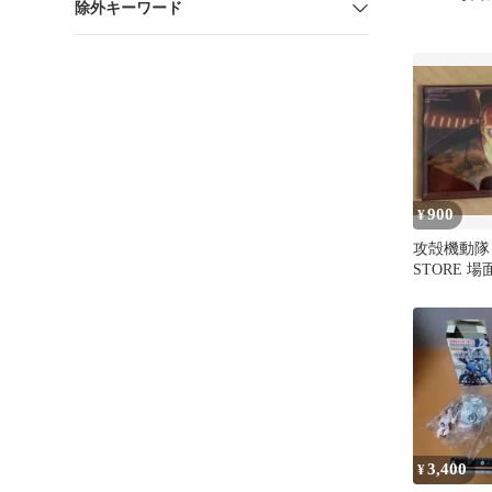
除外キーワード
900
¥
攻殻機動隊 P
STORE 
ト バトー
3,400
¥