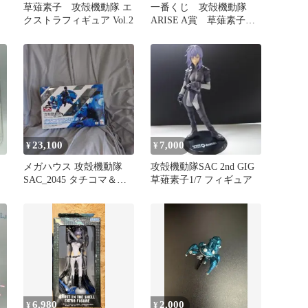
草薙素子 攻殻機動隊 エ
一番くじ 攻殻機動隊
クストラフィギュア Vol.2
ARISE A賞 草薙素子
フィギュア
23,100
7,000
¥
¥
子
メガハウス 攻殻機動隊
攻殻機動隊SAC 2nd GIG
SAC_2045 タチコマ＆草
草薙素子1/7 フィギュア
薙素子 フィギュア
6,980
2,000
¥
¥