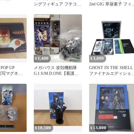
ングフィギュア フチコマ
2nd GIG 草薙素子 フィ
(ブラック) 「M.D.ONE
ュア
攻殻機動隊 THE GHOST
IN THE SHELL」
1,400
3,099
¥
¥
OP UP
メガハウス 攻殻機動隊
GHOST IN THE SHELL
場面写マグネッ
G.I.S/M.D.ONE【看護
ファイナルエディショ
婦】ビニール未開封
攻殻機動隊 押井守
10,500
13,800
¥
¥