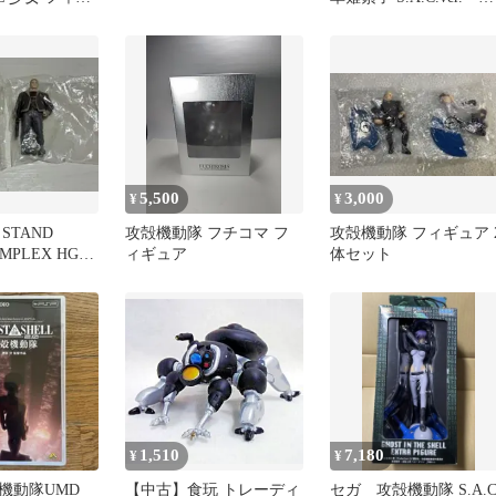
成品フィギュア
5,500
3,000
¥
¥
STAND
攻殻機動隊 フチコマ フ
攻殻機動隊 フィギュア 
MPLEX HG
ィギュア
体セット
トグサ
1,510
7,180
¥
¥
機動隊UMD
【中古】食玩 トレーディ
セガ 攻殻機動隊 S.A.C