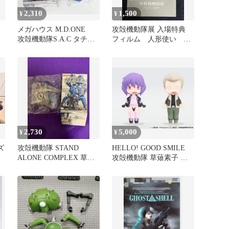
2,310
1,500
¥
¥
メガハウス M.D.ONE
攻殻機動隊展 入場特典
ギ
攻殻機動隊S.A.C タチコ
フィルム 人形使い 素
マ バルカンVer
子
2,730
5,000
¥
¥
ズ
攻殻機動隊 STAND
HELLO! GOOD SMILE
フ
ALONE COMPLEX 草薙
攻殻機動隊 草薙素子 バ
素子 未開封
トー 未開封セット