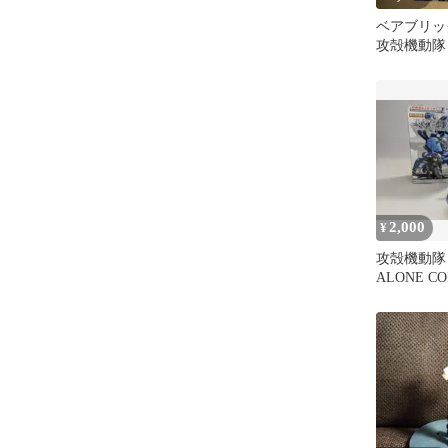
ベアブリッ
攻殻機動
士郎正宗 
2,000
¥
攻殻機動隊 
ALONE C
素子 フィ