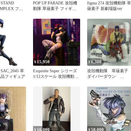
STAND
POP UP PARADE 攻殻機
figma 274 攻殻機動隊 草
OMPLEX フィ
動隊 草薙素子 フィギュ
薙素子 新劇場版ver
セット
ア 1995年版 箱付
15,950
6,300
¥
¥
AC_2045 草
Exquisite Super シリーズ
攻殻機動隊 草薙素
成品フィギュア
1/12スケール 攻殻機動隊
ダイバーダウン
Stand Alone Complex 草薙
YAMATO 【未開封】
素子
16,000
58,000
¥
¥