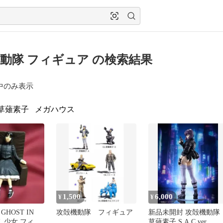
動隊 フィギュア の検索結果
中のみ表示
草薙素子
メガハウス
1,500
6,000
¥
¥
HOST IN
攻殻機動隊 フィギュア
新品未開封 攻殻機動隊
LL 少女 フィギ
草薙素子 S.A.C.ver. 完