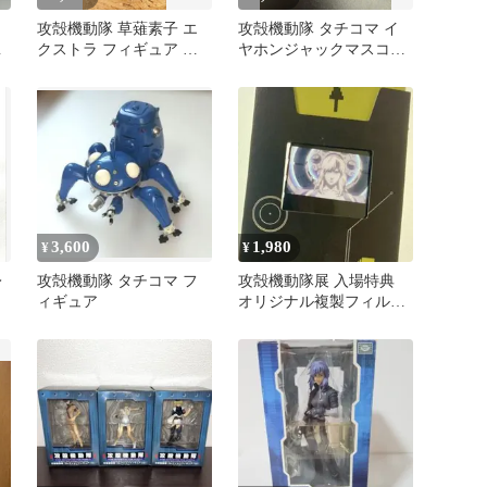
攻殻機動隊 草薙素子 エ
攻殻機動隊 タチコマ イ
子
クストラ フィギュア セ
ヤホンジャックマスコッ
ガ SEGA
ト
3,600
1,980
¥
¥
レ
攻殻機動隊 タチコマ フ
攻殻機動隊展 入場特典
ィギュア
オリジナル複製フィルム
人形使い