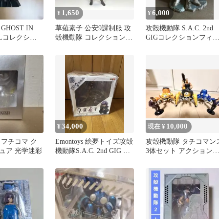
1,650
6,000
¥
¥
HOST IN
草薙素子 公安9課制服 攻
攻殻機動隊 S.A.C. 2nd
ELLコレクショ
殻機動隊 コレクションフ
GIGコレクションフィ
ア 人形使い
ィギュア セガ
ュア 2体セット
34,000
10,000
¥
現在 ¥
 フチコマ ク
Emontoys 絵夢トイズ攻殻
攻殻機動隊 タチコマン
ュア 光学迷彩
機動隊S.A.C. 2nd GIG 草
3体セット アクション
薙素子①
ィギュア タチイエロー
ブルー