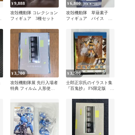
9,888
6,800
¥
¥
攻殻機動隊 コレクション
攻殻機動隊 草薙素子
6
フィギュア 3種セット
フィギュア バイス 製
造協力アルター 難あり
3,700
3,500
¥
¥
機
攻殻機動隊展 先行入場者
士郎正宗氏のイラスト集
特典 フィルム 人形使い
『百鬼抄』 FS限定版
素子
「紫苑（しおん）」