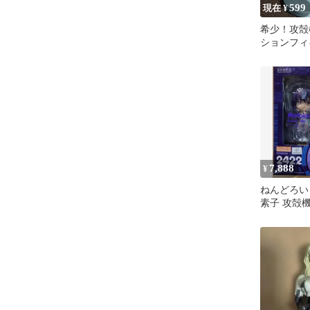
599
現在 ¥
希少！攻殻
ションフィ
珠美
7,888
¥
ねんどろいど
素子 攻殻
S.A.C.Ver.