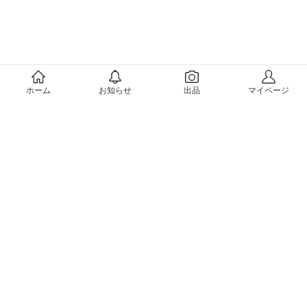
メルカリについて
ホーム
お知らせ
出品
マイページ
会社概要（運営会社）
採用情報
プレスリリース
公式ブログ
プレスキット
メルカリUS
メルカリShops
m department（エムデパ）
ヘルプ
ヘルプセンター（ガイド・お問い合わせ）
メルカリShopsでショップを開設する
メルカリShops ショップ管理画面にログイン
メルカリShops出店者向けガイド
お問い合わせ一覧