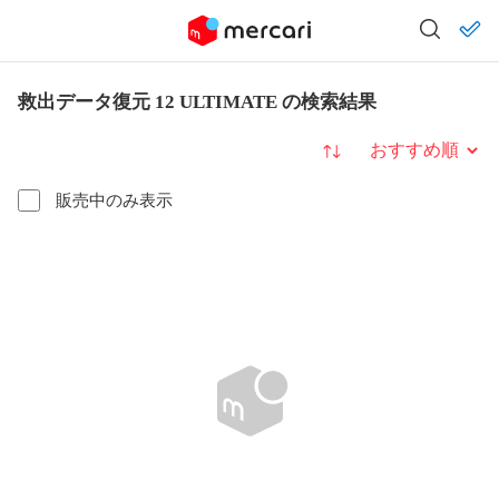
救出データ復元 12 ULTIMATE の検索結果
並び替え
販売中のみ表示