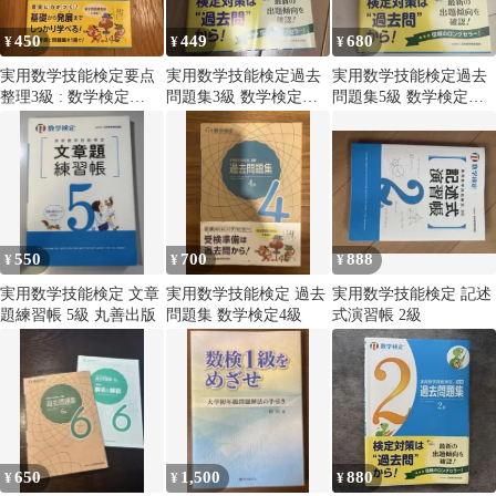
450
449
680
¥
¥
¥
実用数学技能検定要点
実用数学技能検定過去
実用数学技能検定過去
整理3級 : 数学検定
問題集3級 数学検定
問題集5級 数学検定
[2021]
〔2017〕
〔2017〕
550
700
888
¥
¥
¥
実用数学技能検定 文章
実用数学技能検定 過去
実用数学技能検定 記述
題練習帳 5級 丸善出版
問題集 数学検定4級
式演習帳 2級
650
1,500
880
¥
¥
¥