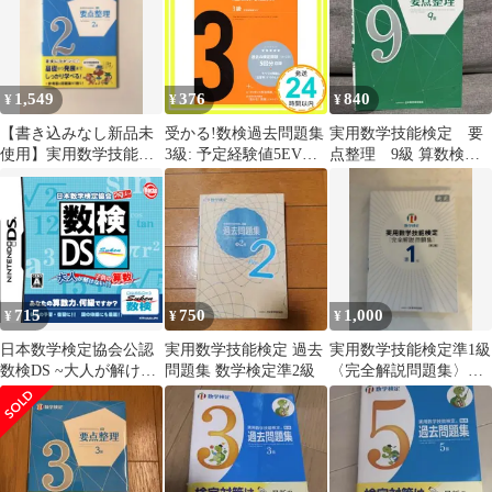
1,549
376
840
¥
¥
¥
【書き込みなし新品未
受かる!数検過去問題集
実用数学技能検定 要
使用】実用数学技能検
3級: 予定経験値5EV
点整理 9級 算数検定
定 要点整理 2級 数検
[Aug 25， 2009] 学習研
テキスト 参考書 数
究社_02
検
715
750
1,000
¥
¥
¥
日本数学検定協会公認
実用数学技能検定 過去
実用数学技能検定準1級
数検DS ~大人が解けな
問題集 数学検定準2級
〈完全解説問題集〉発
い!?子供の算数~
見 数学検定