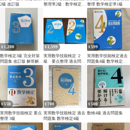
2級 改訂版
整理準2級 : 数学検定
整理 数学検定準1級
数検
1,280
1,599
599
¥
¥
¥
数学検定3級 完全対策
実用数学技能検定 ２
実用数学技能検定過去
問題集 改訂版 解答解説
級 要点整理 過去問題
問題集4級 数学検定
付き 数検
集 2冊セット
〔2017〕
550
700
500
¥
¥
¥
実用数学技能検定 要点
実用数学技能検定 過去
数検4級 過去問題集
整理 3級
問題集 数学検定4級