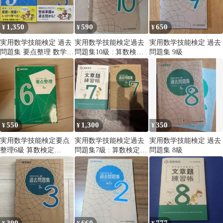
1,350
590
650
¥
¥
¥
実用数学技能検定 過去
実用数学技能検定過去
実用数学技能検定 過去
問題集 要点整理 数学検
問題集10級 : 算数検定
問題集 9級
定5級 セット
[2021]
550
1,300
350
¥
¥
¥
実用数学技能検定要点
実用数学技能検定過去
実用数学技能検定 過去
整理6級 算数検定
問題集7級 : 算数検定
問題集 8級
〔2019〕
[2021] 文章題練習帳7級