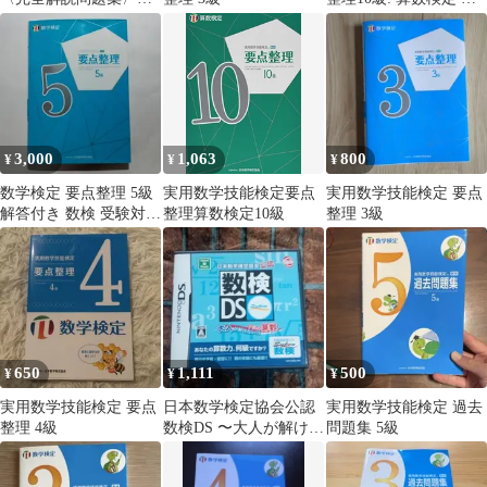
見 数学検定
本数学検定協会
3,000
1,063
800
¥
¥
¥
数学検定 要点整理 5級
実用数学技能検定要点
実用数学技能検定 要点
解答付き 数検 受験対策
整理算数検定10級
整理 3級
テキスト 問題集
650
1,111
500
¥
¥
¥
実用数学技能検定 要点
日本数学検定協会公認
実用数学技能検定 過去
整理 4級
数検DS 〜大人が解けな
問題集 5級
い!？子供の算数〜