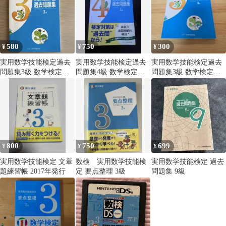
580
750
300
¥
¥
¥
実用数学技能検定過去
実用数学技能検定過去
実用数学技能検定過去
問題集3級 数学検定
問題集4級 数学検定
問題集3級 数学検定
〔2017〕
〔2017〕
〔2017〕
800
750
699
¥
¥
¥
実用数学技能検定 文章
数検 実用数学技能検
実用数学技能検定 過去
題練習帳 2017年発行
定 要点整理 3級
問題集 9級