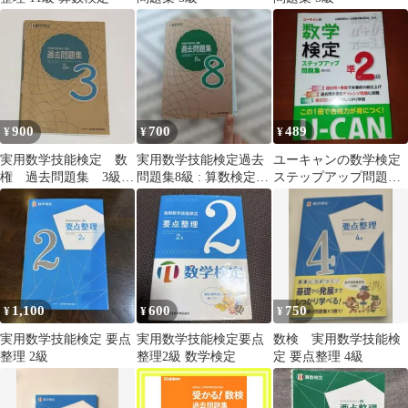
900
700
489
¥
¥
¥
実用数学技能検定 数
実用数学技能検定過去
ユーキャンの数学検定
権 過去問題集 3級
問題集8級 : 算数検定
ステップアップ問題集
丸善出版 答え付き
[2021]
準2級 数検
合格済み 数学検定
1,100
600
750
¥
¥
¥
実用数学技能検定 要点
実用数学技能検定要点
数検 実用数学技能検
整理 2級
整理2級 数学検定
定 要点整理 4級