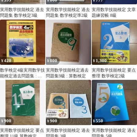
399
660
777
¥
¥
¥
実用数学技能検定 過去
実用数学技能検定 過去
実用数学技能検定 文章
問題集 数学検定3級
問題集 数学検定準2級
題練習帳 8級
420
800
1,300
¥
¥
¥
数学検定4級実用数学技
実用数学技能検定過去
実用数学技能検定 要点
能検定過去問題集 : 中2
問題集9級 : 算数検定
整理 数学検定2級
程度
900
900
550
¥
¥
¥
実用数学技能検定 要点
実用数学技能検定 過去
実用数学技能検定 過去
整理 11級 算数検定
問題集 3級
問題集 5級