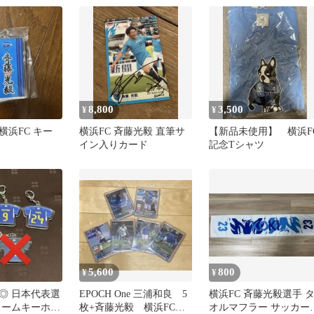
8,800
3,500
¥
¥
横浜FC キー
横浜FC 斉藤光毅 直筆サ
【新品未使用】 横浜F
イン入りカード
記念Tシャツ
5,600
800
¥
¥
◎ 日本代表選
EPOCH One 三浦和良 5
横浜FC 斉藤光毅選手 
ォームキーホル
枚+斉藤光毅 横浜FC
オルマフラー サッカー 