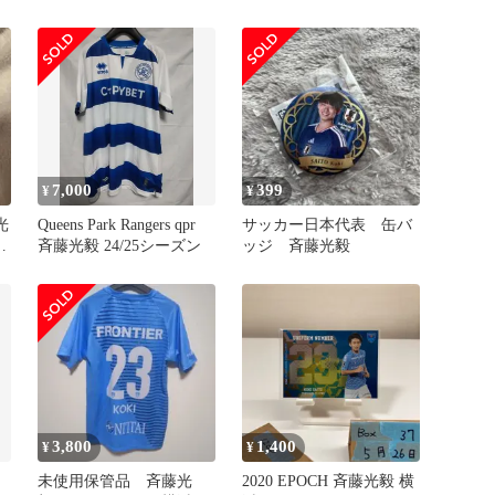
7,000
399
¥
¥
光
Queens Park Rangers qpr
サッカー日本代表 缶バ
斉藤光毅 24/25シーズン
ッジ 斉藤光毅
3,800
1,400
¥
¥
未使用保管品 斉藤光
2020 EPOCH 斉藤光毅 横