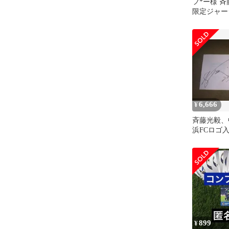
フ*ー様 斉
限定ジャー
2025-26 E
6,666
¥
斉藤光毅、
浜FCロゴ
入り色紙
899
¥