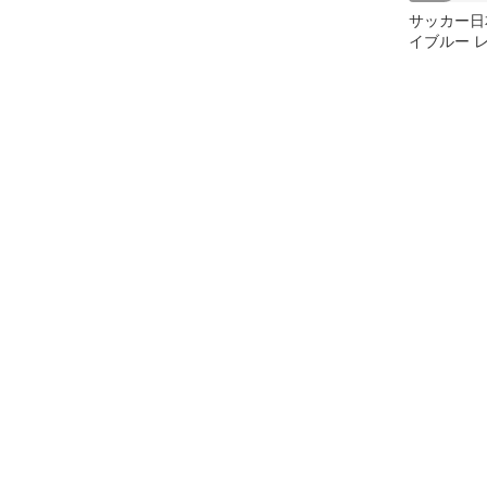
サッカー日
イブルー 
ド コンプリ