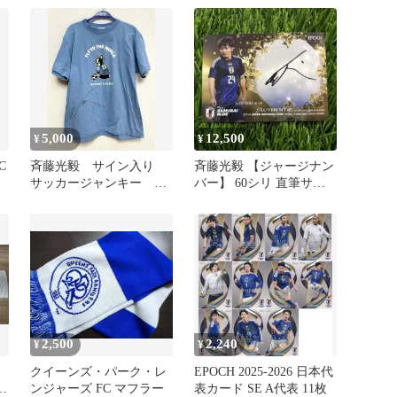
Samurai Blue Game ジャー
ジ
5,000
12,500
¥
¥
C
斉藤光毅 サイン入り
斉藤光毅 【ジャージナン
サッカージャンキー T
バー】 60シリ 直筆サイ
シャツ
ンカード EPOCH
2,500
2,240
¥
¥
タ
クイーンズ・パーク・レ
EPOCH 2025-2026 日本代
J
ンジャーズ FC マフラー
表カード SE A代表 11枚