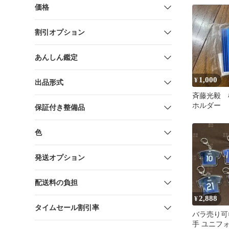
価格
割引オプション
あんしん鑑定
1,000
¥
出品形式
斉藤光毅 
ホルダー
保証付き整備品
色
発送オプション
配送料の負担
2,888
¥
タイムセール割引率
バラ売り可
手 ユニフ