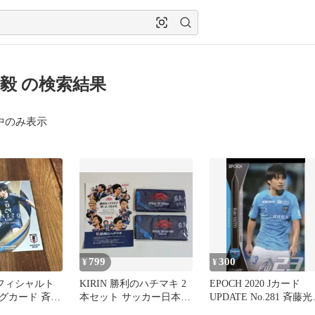
毅 の検索結果
中のみ表示
799
300
¥
¥
 オフィシャルト
KIRIN 勝利のハチマキ 2
EPOCH 2020 Jカード
グカード 斉藤
本セット サッカー日本代
UPDATE No.281 斉藤光
表 2026
毅 ルーキー