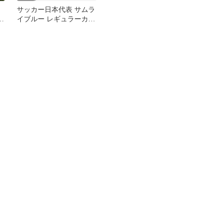
サッカー日本代表 サムラ
イ
イブルー レギュラーカー
ド コンプリート EPOCH