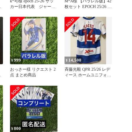
k*可様 epoch 25-26 サッ
M*A様 【パラレル版】42
カー日本代表 ジャー
枚セット EPOCH 25/26 サ
ジ 背番号シリアルナン
ッカー日本代表
999
14,500
¥
¥
おっさー様 リクエスト 2
斉藤光毅 QPR 25/26 レデ
ィ
点 まとめ商品
ィース ホームユニフォー
ム
800
¥