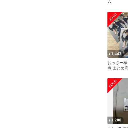
ム
1,443
¥
おっさー様 
点 まとめ
1,200
¥