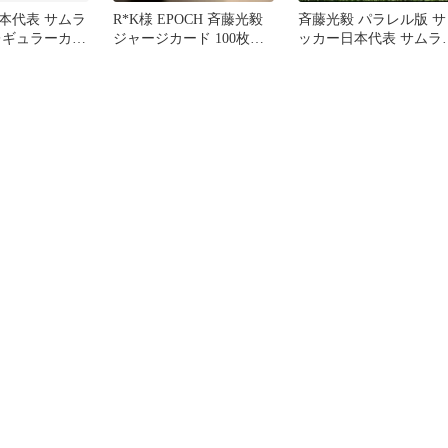
本代表 サムラ
R*K様 EPOCH 斉藤光毅
斉藤光毅 パラレル版 サ
レギュラーカー
ジャージカード 100枚限
ッカー日本代表 サムラ
ート EPOCH
定 サッカー日本代表
ブルー EPOCH 25-26