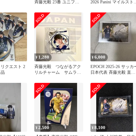
斉藤光毅 23番 ユニフォ
2026 Panini マイルスト
ームナンバーカード
ン
1,280
6,000
¥
¥
リクエスト 2
斉藤光毅 つながるアク
EPOCH 2025-26 サッカ
商品
リルチャーム サムライ
日本代表 斉藤光毅 直筆
ブルー サッカー日本代
サインカード
表
2,500
8,100
¥
¥