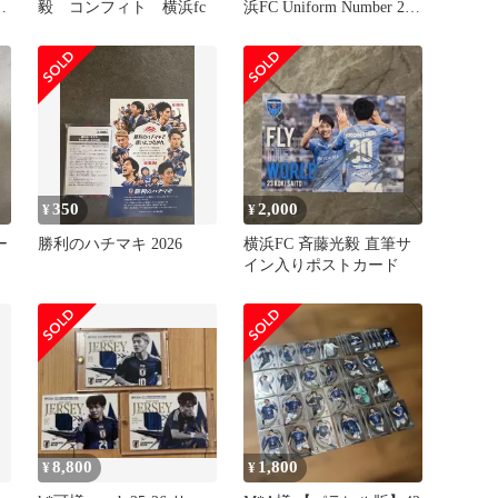
ー
毅 コンフィト 横浜fc
浜FC Uniform Number 23
Jリーグ カード
350
2,000
¥
¥
ー
勝利のハチマキ 2026
横浜FC 斉藤光毅 直筆サ
イン入りポストカード
8,800
1,800
¥
¥