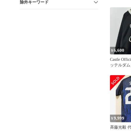
除外キーワード
ダー セッ
6,600
¥
Castle Of
ッテルダム
ニフォーム
9,999
¥
斉藤光毅 