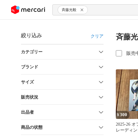
ンツにスキップ
斉藤光毅
絞り込み
斉藤光
クリア
カテゴリー
販売
ブランド
サイズ
販売状況
出品者
300
¥
2025-26
商品の状態
レーディン
光毅