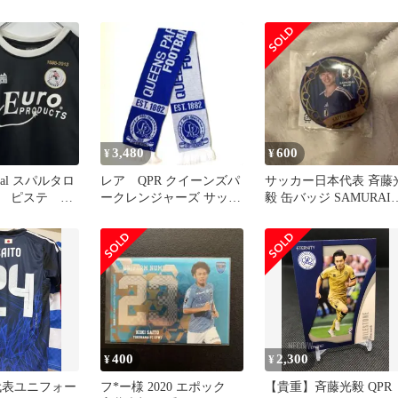
ト
福島ユナイテッドFC
リーグ 白×ブルー
3,480
600
¥
¥
ficial スパルタロ
レア QPR クイーンズパ
サッカー日本代表 斉藤
 ピステ ユ
ークレンジャーズ サッカ
毅 缶バッジ SAMURAI
ーマフラー
BLUE
400
2,300
¥
¥
代表ユニフォー
フ*ー様 2020 エポック
【貴重】斉藤光毅 QPR