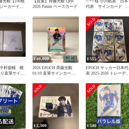
藤光毅【100枚
【貴重】斉藤光毅 QPR
✨*✨様 小川航基 日本
ジーカード】
2026 Panini ベースカード
代表 サインカード
POCH 日
EPOCH
40,000
555
¥
¥
中村俊輔 横
2026 EPOCH 斉藤光毅
EPOCH サッカー日本代
入り直筆サイン
01/10 直筆サインカード
表 2025-2026 トレーデ
サッカー日本代表
ングカード9枚セット
Samurai Blue Special
Edition ファーストナンバ
ー First Number カード
金箔 縦型 インサート
2,300
540
¥
¥