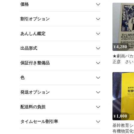
価格
割引オプション
あんしん鑑定
4,280
¥
出品形式
★劇画バカ
正彦 さい
保証付き整備品
「駒画」の
一つの劇画
色
発送オプション
配送料の負担
1,000
¥
タイムセール割引率
基幹教育シ
有機物質化