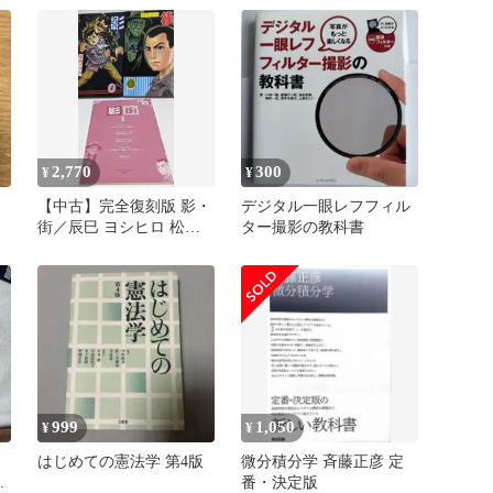
エイティブ(小学館)
2,770
300
¥
¥
【中古】完全復刻版 影・
デジタル一眼レフフィル
街／辰巳 ヨシヒロ 松本
ター撮影の教科書
正彦 さいとう たかを／
小学館
999
1,050
¥
¥
ン
はじめての憲法学 第4版
微分積分学 斉藤正彦 定
0
番・決定版