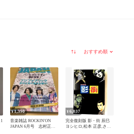
並び替え
1,390
6,037
¥
¥
1
音楽雑誌 ROCKIN'ON
完全復刻版 影・街 辰巳
JAPAN 6月号 志村正彦
ヨシヒロ,松本 正彦,さい
の遺志を継げフジファブ
とう たかを 小学館クリ