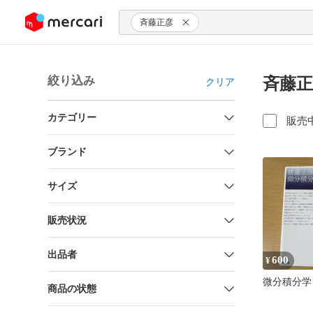
ンツにスキップ
斉藤正彦
絞り込み
斉藤正
クリア
カテゴリー
販売
ブランド
サイズ
販売状況
出品者
600
¥
微分積分学
商品の状態