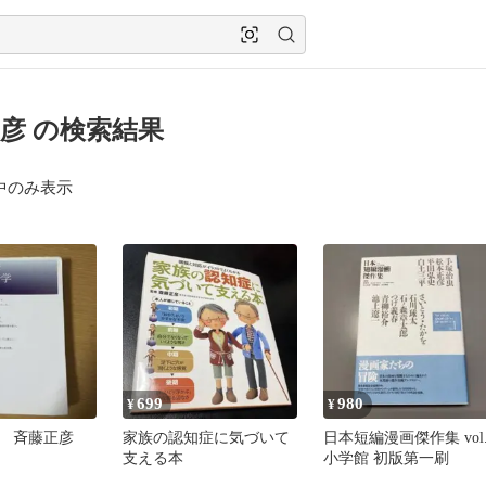
彦 の検索結果
中のみ表示
699
980
¥
¥
 斉藤正彦
家族の認知症に気づいて
日本短編漫画傑作集 vol.
支える本
小学館 初版第一刷