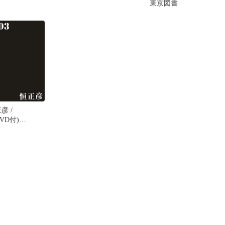
東京図書
彦 /
DVD付)
)