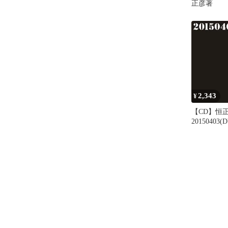
正彦著
2,343
¥
【CD】恒正
20150403(
(RLCA-1182