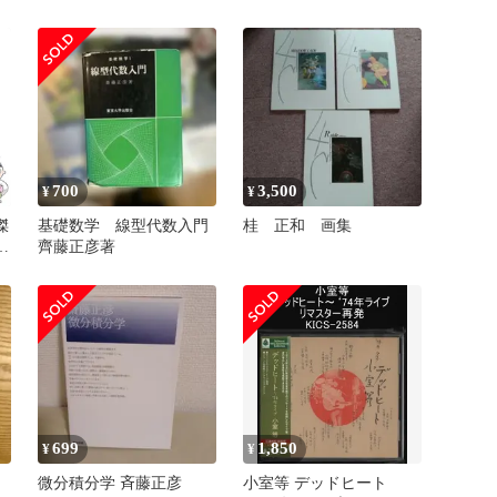
を
700
3,500
¥
¥
傑
基礎数学 線型代数入門
桂 正和 画集
1
齊藤正彦著
699
1,850
¥
¥
微分積分学 斉藤正彦
小室等 デッドヒート