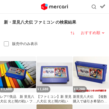
新・里見八犬伝 ファミコン の検索結果
並び替え
販売中のみ表示
1,680
1,680
1,200
¥
¥
¥
レア!?美品 新 里見八
【ファミコン】新 里見
新里見八犬伝 【複数
犬伝 光と闇の戦い ファ
八犬伝 光と闇の戦い
購入で値引き希望の方
ミコンソフト
は購入前に質問でコメ