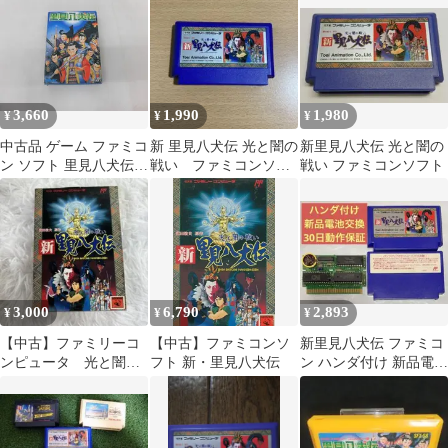
ントください】【ファ
ミコン】【箱説なし】
3,660
1,990
1,980
¥
¥
¥
中古品 ゲーム ファミコ
新 里見八犬伝 光と闇の
新里見八犬伝 光と闇の
ン ソフト 里見八犬伝
戦い ファミコンソフ
戦い ファミコンソフト
箱説付き
ト 東映動画 美品
3,000
6,790
2,893
¥
¥
¥
【中古】ファミリーコ
【中古】ファミコンソ
新里見八犬伝 ファミコ
ンピュータ 光と闇の
フト 新・里見八犬伝
ン ハンダ付け 新品電池
戦い 新里見八犬伝
交換