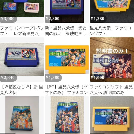
3,080
2,300
1,380
¥
¥
¥
ファミコンロープレ5ソ
新・里見八犬伝 光と
里見八犬伝 ファミコ
フト レア新里見八犬
闇の戦い 東映動画フ
ンソフト
伝 ドラゴンスクロー
ァミコンソフト
ル桃太郎伝説他
2,340
1,380
1,000
¥
¥
¥
【※箱説なし※】新 里
【FC】里見八犬伝（ソ
ファミコンソフト 里見
見八犬伝
フトのみ） ファミコン
八犬伝 説明書のみ