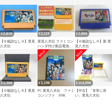
伝 和風RPG 箱付
トロ 里見八犬伝 悪魔城
き！比較的マシな方
孔雀王
2,010
2,119
2,860
¥
¥
¥
【※箱説なし※】里見
里見八犬伝 ファミコン
【※箱説なし※】新 里
八犬伝
ハンダ付け新品電池交
見八犬伝
換
2,360
3,190
114,990
¥
¥
¥
【※箱説なし※】里見
FC 里見八犬伝 ファミ
【中古】「非常に良
八犬伝
コンソフト SNK
い」里見八犬伝