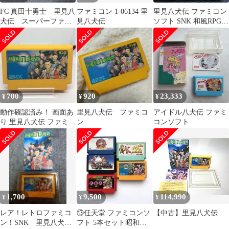
FC 真田十勇士 里見八
ファミコン 1-06134 里
里見八犬伝 ファミコン
犬伝 スーパーファミ
見八犬伝
ソフト SNK 和風RPG
コン ソフト
好きには ささるよ知
らんけど！
700
920
23,333
¥
¥
¥
動作確認済み！ 画面あ
里見八犬伝 ファミコ
アイドル八犬伝 ファミ
り 里見八犬伝 ファミコ
ン
コンソフト
ンソフト 本体
1,700
9,500
114,990
¥
¥
¥
レア！レトロファミコ
⑬任天堂 ファミコンソ
【中古】里見八犬伝
ン！SNK 里見八犬
フト 5本セット昭和レ