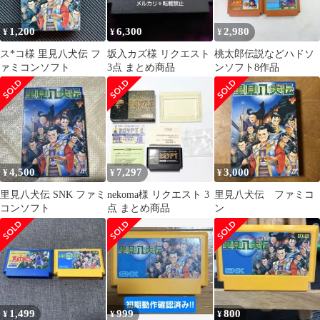
1,200
6,300
2,980
¥
¥
¥
ス*コ様 里見八犬伝 フ
坂入カズ様 リクエスト
桃太郎伝説などハドソ
ァミコンソフト
3点 まとめ商品
ンソフト8作品
4,500
7,297
3,000
¥
¥
¥
里見八犬伝 SNK ファミ
nekoma様 リクエスト 3
里見八犬伝 ファミコ
コンソフト
点 まとめ商品
ン
1,499
999
800
¥
¥
¥