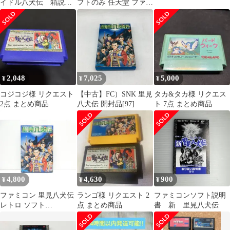
イドル八犬伝 箱説明
フトのみ 任天堂 ファミ
書等付属
コン
2,048
7,025
5,000
¥
¥
¥
コジコジ様 リクエスト
【中古】FC）SNK 里見
タカ&タカ様 リクエス
2点 まとめ商品
八犬伝 開封品[97]
ト 7点 まとめ商品
4,800
4,630
900
¥
¥
¥
ファミコン 里見八犬伝
ランゴ様 リクエスト 2
ファミコンソフト説明
レトロ ソフト
点 まとめ商品
書 新 里見八犬伝
△WE2632