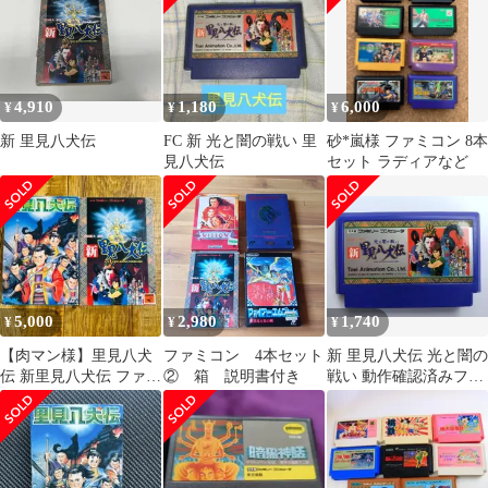
4,910
1,180
6,000
¥
¥
¥
新 里見八犬伝
FC 新 光と闇の戦い 里
砂*嵐様 ファミコン 8本
見八犬伝
セット ラディアなど
5,000
2,980
1,740
¥
¥
¥
【肉マン様】里見八犬
ファミコン 4本セット
新 里見八犬伝 光と闇の
伝 新里見八犬伝 ファミ
② 箱 説明書付き
戦い 動作確認済みファ
コン FC 2本セット 箱説
ミコンFCソフト
付