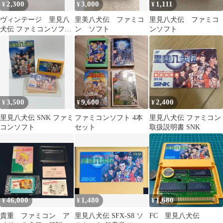
2,300
3,000
1,111
¥
¥
¥
ヴィンテージ 里見八
里美八犬伝 ファミコ
里見八犬伝 ファミコ
犬伝 ファミコンソフ
ン ソフト
ンソフト
ト FC SNK 外箱 説
明書 ソフト
3,500
9,600
2,400
¥
¥
¥
里見八犬伝 SNK ファミ
ファミコンソフト 4本
里見八犬伝 ファミコン
コンソフト
セット
取扱説明書 SNK
46,000
1,480
1,680
¥
¥
¥
貴重 ファミコン ア
里見八犬伝 SFX-S8 ソ
FC 里見八犬伝